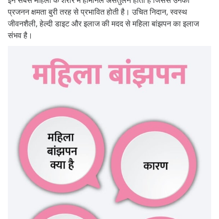
इन सबसे महिला के शरीर में हार्मोनल असंतुलन होता है जिससे उनकी
एंडोक्राइन विकार
प्रजनन क्षमता बुरी तरह से प्रभावित होती है। उचित निदान, स्वस्थ
जीवनशैली, हेल्दी डाइट और इलाज की मदद से महिला बांझपन का इलाज
उम्र
संभव है।
तनाव
हार्मोनल असंतुलन
महिला बांझपन के लक्षण – Symptoms of
Female Infertility in Hindi
एंडोमेट्रियोसिस
अनियमित मासिक चक्र
हार्मोनल समस्याएं
सेक्स के दौरान दर्द
पीरियड्स के दौरान रक्त
वजन बढ़ना
महिला बांझपन की जांच – Diagnosis of
Female Infertility in Hindi