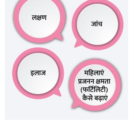
ओवुलेशन टेस्ट
हार्मोनल टेस्ट
हिस्टेरोसल पिंगोग्राफी
ओवेरियन रिजर्व टेस्ट
इमेजिंग टेस्ट
थायरॉइड और पिट्यूटरी हार्मोन की जांच
महिला बांझपन का इलाज – Treatment of
Female Infertility in Hindi
दवाएं
आईयूआई
आईवीएफ
इंट्रासाइटोप्लाज्मिक स्पर्म इंजेक्शन
(आईसीएसआई)