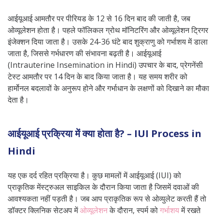
आईयूआई क्यों किया जाता है?
आईयूआई आमतौर पर पीरियड के 12 से 16 दिन बाद की जाती है, जब
क्या आईयूआई के दौरान दर्द होता है?
ओव्यूलेशन होता है। पहले फॉलिकल ग्रोथ मॉनिटरिंग और ओव्यूलेशन ट्रिगर
क्या आईयूआई के दौरान रक्तस्राव
इंजेक्शन दिया जाता है। उसके 24-36 घंटे बाद शुक्राणु को गर्भाशय में डाला
जाता है, जिससे गर्भधारण की संभावना बढ़ती है। आईयूआई
(ब्लीडिंग) होता है?
(Intrauterine Insemination in Hindi) उपचार के बाद, प्रेगनेंसी
आईयूआई कितनी बार करनी चाहिए?
टेस्ट आमतौर पर 14 दिन के बाद किया जाता है। यह समय शरीर को
क्या हम आईयूआई के बाद सेक्स कर सकते
हार्मोनल बदलावों के अनुरूप होने और गर्भाधान के लक्षणों को दिखाने का मौका
देता है।
हैं?
आईयूआई के बाद गर्भ ठहरने में कितना समय
लगता है?
आईयूआई प्रक्रिया में क्या होता है? – IUI Process in
क्या आईयूआई गर्भावस्था सुरक्षित है?
Hindi
आईयूआई को पूरा होने में कितना समय
यह एक दर्द रहित प्रक्रिया है। कुछ मामलों में आईयूआई (IUI) को
लगता है?
प्राकृतिक मेंस्ट्रुअल साइकिल के दौरान किया जाता है जिसमें दवाओं की
आवश्यकता नहीं पड़ती है। जब आप प्राकृतिक रूप से ओव्युलेट करती हैं तो
डॉक्टर क्लिनिक सेटअप में
ओव्यूलेशन
के दौरान, स्पर्म को
गर्भाशय
में रखते