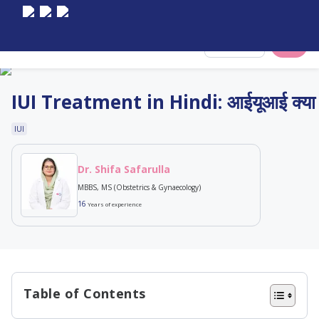
Select City
IUI Treatment in Hindi: आईयूआई क्या है?
IUI
Dr. Shifa Safarulla
MBBS, MS (Obstetrics & Gynaecology)
16
Years of experience
Table of Contents