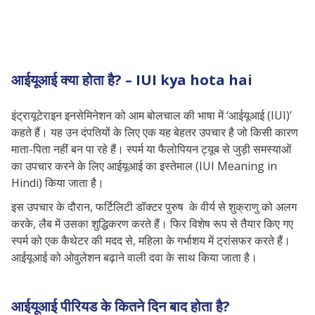
आईयूआई क्या होता है? – IUI kya hota hai
आईयूआई पीरियड के कितने दिन बाद होता है?
आईयूआई प्रक्रिया में क्या होता है? – IUI
Process in Hindi
आईयूआई क्या होता है? – IUI kya hota hai
आईयूआई प्रोसेस में निम्न शामिल हैं:
इंट्रायूटेराइन इनसेमिनेशन को आम बोलचाल की भाषा में ‘आईयूआई (IUI)’
आईयूआई इंजेक्शन और ट्रिगर शॉट
कहते हैं। यह उन दंपतियों के लिए एक यह बेहतर उपचार है जो किसी कारण
आईयूआई के बाद गर्भावस्था की जाँच
माता-पिता नहीं बन पा रहे हैं। स्पर्म या फैलोपियन ट्यूब से जुड़ी समस्याओं
का उपचार करने के लिए आईयूआई का इस्तेमाल (IUI Meaning in
आईयूआई के फायदे
Hindi) किया जाता है।
किसे आईयूआई की ज़रूरत होती है?
इस उपचार के दौरान, फर्टिलिटी डॉक्टर पुरुष के वीर्य से शुक्राणु को अलग
आईयूआई से पहले कौन से जांच किए जाते हैं?
करके, लैब में उसका शुद्धिकरण करते हैं। फिर विशेष रूप से तैयार किए गए
आईयूआई करने के बाद क्या सावधानी बरतनी
स्पर्म को एक कैथेटर की मदद से, महिला के गर्भाशय में ट्रांसफर करते हैं।
चाहिए?
आईयूआई को ओवुलेशन बढ़ाने वाली दवा के साथ किया जाता है।
भारत में आईयूआई का कितना खर्च आता है?
अक्सर पूछे जाने वाले प्रश्न
आईयूआई पीरियड के कितने दिन बाद होता है?