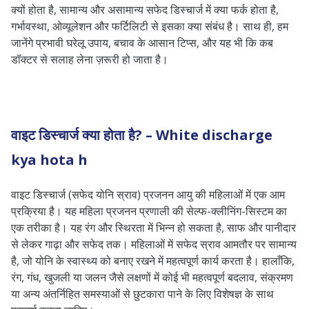
White Discharge
क्यों होता है, सामान्य और असामान्य सफेद डिस्चार्ज में क्या फर्क होता है,
गर्भावस्था, ओव्यूलेशन और फर्टिलिटी से इसका क्या संबंध है। साथ ही, हम
क्या पीरियड से पहले व्हाइट डिस्चार्ज प्रेग्नेंसी का
जानेंगे प्रभावी घरेलू उपाय, बचाव के आसान टिप्स, और यह भी कि कब
संकेत है? Is white discharge before
डॉक्टर से सलाह लेना ज़रूरी हो जाता है।
period a sign of pregnancy?
सफेद डिस्चार्ज के क्या कारण हैं? What are
the causes of white discharge?
वाइट डिस्चार्ज क्या होता है? – White discharge
सामान्य सफेद डिस्चार्ज | Normal White
kya hota h
Discharge
असामान्य सफेद डिस्चार्ज | Abnormal
वाइट डिस्चार्ज (सफेद योनि स्राव) प्रजनन आयु की महिलाओं में एक आम
white discharge
प्रक्रिया है। यह महिला प्रजनन प्रणाली की सेल्फ-क्लीनिंग-सिस्टम का
सफेद डिस्चार्ज से जुड़ी बीमारियाँ | Diseases
एक तरीका है। यह रंग और स्थिरता में भिन्न हो सकता है, साफ और पानीदार
से लेकर गाढ़ा और सफेद तक। महिलाओं में सफेद स्राव आमतौर पर सामान्य
associated with white discharge
है, जो योनि के स्वास्थ्य को बनाए रखने में महत्वपूर्ण कार्य करता है। हालाँकि,
क्या सफेद डिस्चार्ज और महिला प्रजनन क्षमता
रंग, गंध, खुजली या जलन जैसे लक्षणों में कोई भी महत्वपूर्ण बदलाव, संक्रमण
के बीच कोई संबंध है? Is there a connection
या अन्य अंतर्निहित समस्याओं से छुटकारा पाने के लिए विशेषज्ञ के साथ