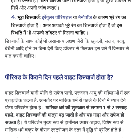
इशारा करता है। अगर आपको पीला डिस्चार्ज होता है तो तुरंत डॉक्टर से
सफेद डिस्चार्ज की समस्या से बचाव के टिप्स |
मिलें और अपनी जांच कराएं।
Tips to prevent white discharge
भूरा डिस्चार्ज:
इर्रेगुलर पीरियड्स
या
मेनोपॉज़
के कारण भूरे रंग का
डिस्चार्ज होता है। अगर आपको भूरे रंग का डिस्चार्ज होता है तो इस
डॉक्टर को कब दिखाएं | When to see a
स्थिति में भी आपको डॉक्टर से मिलना चाहिए।
doctor
डिस्चार्ज के साथ कोई भी असामान्य लक्षण जैसे कि खुजली, जलन, बदबू,
निष्कर्ष
बेचैनी आदि होने पर बिना देरी किए डॉक्टर से मिलकर इस बारे में विस्तार से
बात करनी चाहिए।
अक्सर पूछे जाने वाले सवाल
प्रेग्नेंसी के बिना ब्रेस्ट से सफेद डिस्चार्ज
क्यों होता है?
पीरियड के कितने दिन पहले वाइट डिस्चार्ज होता है?
क्या सफेद डिस्चार्ज प्रेग्नेंसी का संकेत है?
वाइट डिस्चार्ज यानी योनि से सफेद पानी, प्रजनन आयु की महिलाओं में एक
पीरियड्स से कितने दिन पहले सफेद
प्राकृतिक घटना है, आमतौर पर मासिक धर्म से पहले के दिनों में ध्यान देने
डिस्चार्ज होता है?
योग्य परिवर्तन होता है।
मासिक धर्म की शुरुआत से लगभग 1 से 2 सप्ताह
पहले, वाइट डिस्चार्ज की मात्रा बढ़ जाती है और यह गाढ़ा और सफेद हो
सफेद डिस्चार्ज कितने समय तक रहता है?
सकता है।
ये परिवर्तन मुख्य रूप से हार्मोनल उतार-चढ़ाव, विशेष रूप से
सफेद डिस्चार्ज हो रहा है लेकिन पीरियड्स
मासिक धर्म चक्र के दौरान एस्ट्रोजन के स्तर में वृद्धि से प्रेरित होते हैं।
नहीं आ रहे?