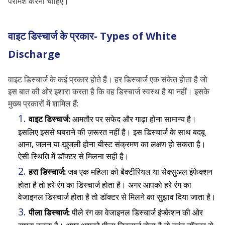
between white discharge and female
परामर्श करना चाहिए।
fertility?
वाइट डिस्चार्ज के नुकसान – Side-effects
वाइट डिस्चार्ज के प्रकार- Types of White
of White Discharge
Discharge
ओव्यूलेशन और व्हाइट डिस्चार्ज के बीच संबंध |
The Relationship Between Ovulation
वाइट डिस्चार्ज के कई प्रकार होते हैं। हर डिस्चार्ज एक संकेत होता है जो
इस बात की ओर इशारा करता है कि वह डिस्चार्ज स्वस्थ है या नहीं। इसके
and White Discharge
मुख्य प्रकारों में शामिल हैं:
लिकोरिया (वाइट डिस्चार्ज ) की जांच –
वाइट डिस्चार्ज:
आमतौर पर सफेद और गाढ़ा होना सामान्य है।
Diagnosis of White Discharge
इसलिए इससे घबराने की ज़रूरत नहीं है। इस डिस्चार्ज के साथ बदबू
लिकोरिया (वाइट डिस्चार्ज) का इलाज –
आना, जलन या खुजली होना यीस्ट संक्रमण का लक्षण हो सकता है।
ऐसी स्थिति में डॉक्टर से मिलना सही है।
Treatment of White Discharge
हरा डिस्चार्ज:
जब एक महिला को बैक्टीरियल या सेक्सुअल इंफेक्शन
क्या व्हाइट डिस्चार्ज को रोका जा सकता है?
होता है तो हरे रंग का डिस्चार्ज होता है। अगर आपको हरे रंग का
Can white discharge be prevented?
वेजाइनल डिस्चार्ज होता है तो डॉक्टर से मिलने का सुझाव दिया जाता है।
सफेद डिस्चार्ज के लिए घरेलू उपाय | Home
पीला डिस्चार्ज:
पीले रंग का वेजाइनल डिस्चार्ज इंफ्केशन की ओर
remedies for white discharge