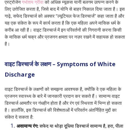
एस्ट्रोजेन
गर्भाशय ग्रीवा
को अधिक म्यूकस यानी बलगम उत्पन्न करने के
क्या सफेद डिस्चार्ज नॉर्मल है?
लिए उत्तेजित करता है, जिसे बाद में योनि से बाहर निकाल दिया जाता है। इस
गाढ़े, सफेद डिस्चार्ज को अक्सर “ल्यूटियल फेज डिस्चार्ज” कहा जाता है और
क्या रोज़ वाइट डिस्चार्ज होना सामान्य है?
यह एक संकेत के रूप में कार्य करता है कि एक महिला अपने मासिक धर्म के
ज्यादा वाइट डिस्चार्ज होने के कारण क्या हैं?
करीब आ रही है। वाइट डिस्चार्ज में इन परिवर्तनों की निगरानी करना किसी
बदबूदार (Smelly) वाइट डिस्चार्ज क्यों
के मासिक धर्म चक्र और प्रजनन क्षमता पर नज़र रखने में सहायक हो सकता
है।
होता है?
वाइट डिस्चार्ज के साथ खुजली हो तो क्या
करें?
वाइट डिस्चार्ज के लक्षण – Symptoms of White
क्या वाइट डिस्चार्ज से कमजोरी महसूस
Discharge
होती है?
वाइट डिस्चार्ज के लक्षणों को समझना आवश्यक है, क्योंकि वे एक महिला के
वाइट डिस्चार्ज क्यों होता है?
प्रजनन स्वास्थ्य के बारे में जानकारी प्रदान कर सकते हैं। सामान्य वाइट
सफेद पानी का रामबाण इलाज क्या है?
डिस्चार्ज आमतौर पर गंधहीन होता है और रंग एवं स्थिरता में भिन्न हो सकता
है। हालाँकि, इस डिस्चार्ज की विशेषताओं में परिवर्तन अंतर्निहित मुद्दों का
संकेत दे सकता है:
असामान्य रंग:
सफेद या थोड़ा दूधिया डिस्चार्ज सामान्य है, हरा, पीला