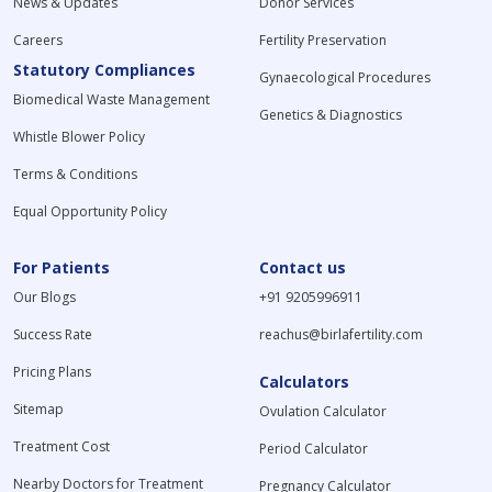
News & Updates
Donor Services
Careers
Fertility Preservation
Statutory Compliances
Gynaecological Procedures
Biomedical Waste Management
Genetics & Diagnostics
Whistle Blower Policy
Terms & Conditions
Equal Opportunity Policy
For Patients
Contact us
Our Blogs
+91 9205996911
Success Rate
reachus@birlafertility.com
Pricing Plans
Calculators
Sitemap
Ovulation Calculator
Treatment Cost
Period Calculator
Nearby Doctors for Treatment
Pregnancy Calculator