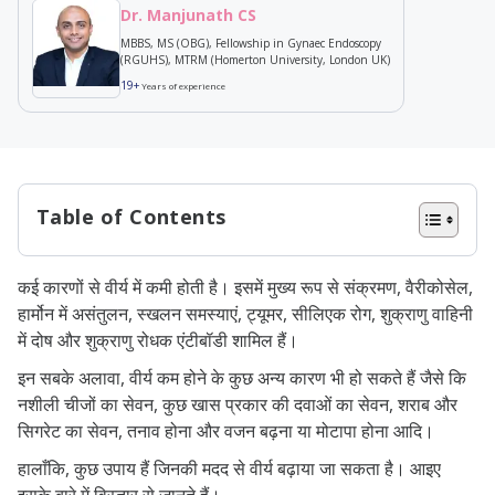
Dr. Manjunath CS
MBBS, MS (OBG), Fellowship in Gynaec Endoscopy
(RGUHS), MTRM (Homerton University, London UK)
19+
Years of experience
Table of Contents
शुक्राणुओं की संख्या क्या है?
कई कारणों से वीर्य में कमी होती है। इसमें मुख्य रूप से संक्रमण, वैरीकोसेल,
गर्भावस्था के लिए सामान्य शुक्राणु संख्या
हार्मोन में असंतुलन, स्खलन समस्याएं, ट्यूमर, सीलिएक रोग, शुक्राणु वाहिनी
कम शुक्राणु संख्या के संकेत
में दोष और शुक्राणु रोधक एंटीबॉडी शामिल हैं।
स्पर्म काउंट कम होने के कारण
इन सबके अलावा, वीर्य कम होने के कुछ अन्य कारण भी हो सकते हैं जैसे कि
नशीली चीजों का सेवन, कुछ खास प्रकार की दवाओं का सेवन, शराब और
वीर्य बढ़ाने के उपाय
सिगरेट का सेवन, तनाव होना और वजन बढ़ना या मोटापा होना आदि।
शुक्राणु बढ़ाने के लिए क्या खाना चाहिए?
हालाँकि, कुछ उपाय हैं जिनकी मदद से वीर्य बढ़ाया जा सकता है। आइए
स्वस्थ आहार बनाए रखें: