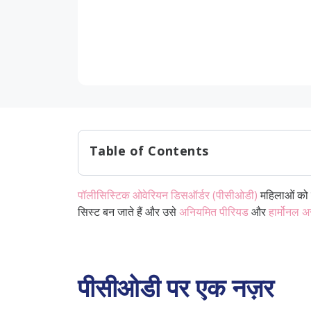
Table of Contents
पीसीओडी पर एक नज़र
पॉलीसिस्टिक ओवेरियन डिसऑर्डर (पीसीओडी)
महिलाओं को प
पीसीओडी और गर्भावस्था
सिस्ट बन जाते हैं और उसे
अनियमित पीरियड
और
हार्मोनल 
पीसीओडी के साथ गर्भधारण करना चाहती हैं
पीसीओडी में प्रेगनेंसी टेस्ट कब करें?
निष्कर्ष
पीसीओडी पर एक नज़र