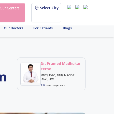
Select City
Our Centers
Our Doctors
For Patients
Blogs
Dr. Pramod Madhukar
Yerne
in
MBBS, DGO, DNB, MRCOG1,
FMAS, FRM
13+
Years of experience