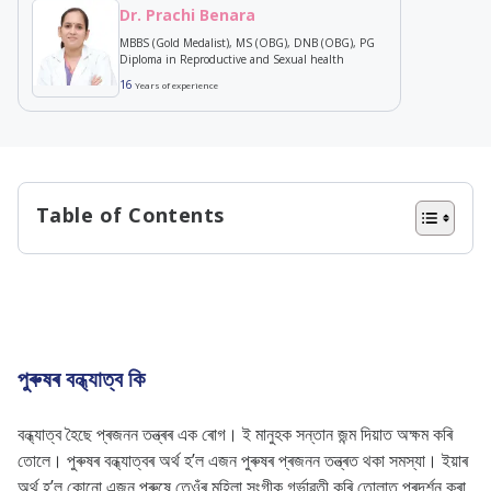
Dr. Prachi Benara
MBBS (Gold Medalist), MS (OBG), DNB (OBG), PG
Diploma in Reproductive and Sexual health
16
Years of experience
Table of Contents
পুৰুষৰ বন্ধ্যাত্ব কি
পুৰুষৰ বন্ধ্যাত্বৰ কাৰণ
পুৰুষৰ বন্ধ্যাত্বৰ লক্ষণ
পুৰুষৰ বন্ধ্যাত্বৰ ৰোগ নিৰ্ণয়
পুৰুষৰ বন্ধ্যাত্ব কি
পুৰুষৰ বন্ধ্যাত্বৰ চিকিৎসা
বন্ধ্যাত্ব হৈছে প্ৰজনন তন্ত্ৰৰ এক ৰোগ। ই মানুহক সন্তান জন্ম দিয়াত অক্ষম কৰি
পুৰুষৰ উৰ্বৰতা কেনেকৈ বৃদ্ধি কৰিব পাৰি
তোলে। পুৰুষৰ বন্ধ্যাত্বৰ অৰ্থ হ’ল এজন পুৰুষৰ প্ৰজনন তন্ত্ৰত থকা সমস্যা। ইয়াৰ
অৰ্থ হ’ল কোনো এজন পুৰুষে তেওঁৰ মহিলা সংগীক গৰ্ভাৱতী কৰি তোলাত প্ৰদৰ্শন কৰা