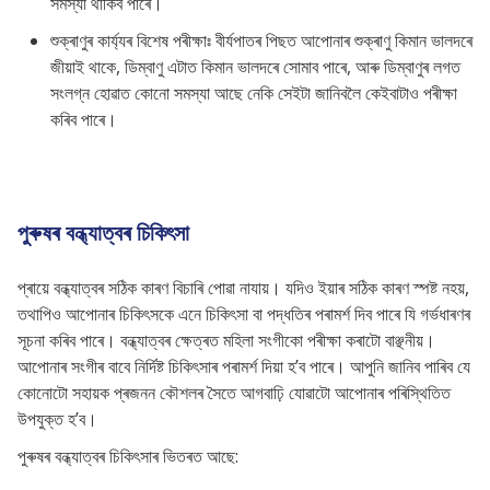
সমস্যা থাকিব পাৰে।
শুক্ৰাণুৰ কাৰ্য্যৰ বিশেষ পৰীক্ষাঃ বীর্যপাতৰ পিছত আপোনাৰ শুক্ৰাণু কিমান ভালদৰে
জীয়াই থাকে, ডিম্বাণু এটাত কিমান ভালদৰে সোমাব পাৰে, আৰু ডিম্বাণুৰ লগত
সংলগ্ন হোৱাত কোনো সমস্যা আছে নেকি সেইটা জানিবলৈ কেইবাটাও পৰীক্ষা
কৰিব পাৰে।
পুৰুষৰ বন্ধ্যাত্বৰ চিকিৎসা
প্ৰায়ে বন্ধ্যাত্বৰ সঠিক কাৰণ বিচাৰি পোৱা নাযায়। যদিও ইয়াৰ সঠিক কাৰণ স্পষ্ট নহয়,
তথাপিও আপোনাৰ চিকিৎসকে এনে চিকিৎসা বা পদ্ধতিৰ পৰামৰ্শ দিব পাৰে যি গৰ্ভধাৰণৰ
সূচনা কৰিব পাৰে। বন্ধ্যাত্বৰ ক্ষেত্ৰত মহিলা সংগীকো পৰীক্ষা কৰাটো বাঞ্ছনীয়।
আপোনাৰ সংগীৰ বাবে নিৰ্দিষ্ট চিকিৎসাৰ পৰামৰ্শ দিয়া হ’ব পাৰে। আপুনি জানিব পাৰিব যে
কোনোটো সহায়ক প্ৰজনন কৌশলৰ সৈতে আগবাঢ়ি যোৱাটো আপোনাৰ পৰিস্থিতিত
উপযুক্ত হ’ব।
পুৰুষৰ বন্ধ্যাত্বৰ চিকিৎসাৰ ভিতৰত আছে: