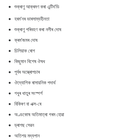
শুক্ৰাণু আক্ৰমণ কৰা এন্টিব’ডি
হৰম’নৰ ভাৰসাম্যহীনতা
শুক্ৰাণু পৰিবহণ কৰা নলীৰ দোষ
ক্ৰম’জমৰ দোষ
চিলিয়াক ৰোগ
কিছুমান বিশেষ ঔষধ
পূৰ্বৰ অস্ত্ৰোপচাৰ
ঔদ্যোগিক ৰাসায়নিক পদাৰ্থ
গধুৰ ধাতুৰ সংস্পৰ্শ
বিকিৰণ বা এক্স-ৰে
অণ্ডকোষ অতিমাত্ৰা গৰম হোৱা
ড্ৰাগছ সেৱন
অতিশয় মদ্যপান