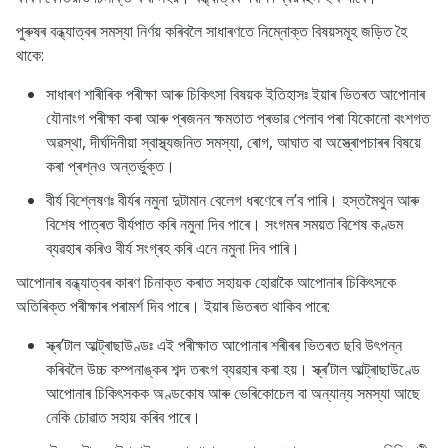
পুৰুষৰ বন্ধ্যাত্বৰ সমস্যা নিৰ্ণয় কৰিবলৈ সাধাৰণতে নিম্নোক্ত বিষয়সমূহ জড়িত হৈ
থাকে:
সাধাৰণ শাৰীৰিক পৰীক্ষা আৰু
চিকিৎসা বিষয়ক
ইতিহাসঃ ইয়াৰ ভিতৰত আপোনাৰ
যৌনাংগ পৰীক্ষা কৰা আৰু প্ৰজনন ক্ষমতাত প্ৰভাৱ পেলাব পৰা যিকোনো বংশগত
অৱস্থা, দীৰ্ঘদিনীয়া স্বাস্থ্যজনিত সমস্যা, ৰোগ, আঘাত বা অস্ত্ৰোপচাৰৰ বিষয়ে
কৰা প্ৰশ্নও অন্তৰ্ভুক্ত।
বীৰ্য বিশ্লেষণঃ বীৰ্যৰ নমুনা দুটামান বেলেগ ধৰণেৰে ল’ব পাৰি। হস্তমৈথুন আৰু
বিশেষ পাত্ৰত বীর্যপাত কৰি নমুনা দিব পাৰে। সংগমৰ সময়ত বিশেষ কণ্ডম
ব্যৱহাৰ কৰিও বীৰ্য সংগ্ৰহ কৰি এনে নমুনা দিব পাৰি।
আপোনাৰ বন্ধ্যাত্বৰ কাৰণ চিনাক্ত কৰাত সহায়ক হোৱাকৈ আপোনাৰ চিকিৎসকে
অতিৰিক্ত পৰীক্ষাৰ পৰামৰ্শ দিব পাৰে। ইয়াৰ ভিতৰত থাকিব পাৰে:
স্ক্ৰ’টাল আল্ট্ৰাছাউণ্ডঃ এই পৰীক্ষাত আপোনাৰ শৰীৰৰ ভিতৰত ছবি উৎপন্ন
কৰিবলৈ উচ্চ কম্পনাঙ্কৰ শব্দ তৰংগ ব্যৱহাৰ কৰা হয়। স্ক্ৰ’টাল আল্ট্ৰাছাউণ্ডে
আপোনাৰ চিকিৎসকক অণ্ডকোষ আৰু ভেৰিকোচেল বা অন্যান্য সমস্যা আছে
নেকি চোৱাত সহায় কৰিব পাৰে।