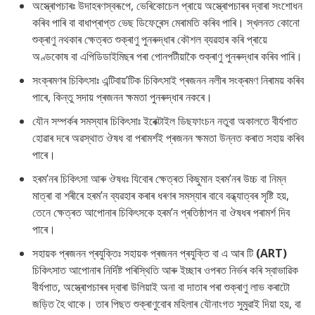
অস্ত্ৰোপচাৰঃ উদাহৰণস্বৰূপে, ভেৰিকোচেল প্ৰায়ে অস্ত্ৰোপচাৰৰ দ্বাৰা সংশোধন
কৰিব পাৰি বা বাধাপ্ৰাপ্ত ভেছ ডিফেৰেন্স মেৰামতি কৰিব পাৰি। স্খলনত কোনো
শুক্ৰাণু নথকাৰ ক্ষেত্ৰত শুক্ৰাণু
পুনৰুদ্ধাৰ
কৌশল ব্যৱহাৰ কৰি প্ৰায়ে
অণ্ডকোষ বা এপিডিডাইমিছৰ পৰা পোনপটীয়াকৈ শুক্ৰাণু
পুনৰুদ্ধাৰ
কৰিব পাৰি।
সংক্ৰমণৰ চিকিৎসাঃ এন্টিবায়’টিক চিকিৎসাই প্ৰজনন নলীৰ সংক্ৰমণ নিৰাময় কৰিব
পাৰে, কিন্তু সদায় প্ৰজনন ক্ষমতা পুনৰুদ্ধাৰ নকৰে।
যৌন সম্পৰ্কৰ সমস্যাৰ চিকিৎসাঃ ইৰেক্টাইল ডিছফাংচন নতুবা অকালতে বীর্যপাত
হোৱাৰ দৰে অৱস্থাত ঔষধ বা পৰামৰ্শই প্ৰজনন ক্ষমতা উন্নত কৰাত সহায় কৰিব
পাৰে।
হৰম’নৰ চিকিৎসা আৰু ঔষধঃ যিবোৰ ক্ষেত্ৰত কিছুমান হৰম’নৰ উচ্চ বা নিম্ন
মাত্ৰা বা শৰীৰে হৰম’ন ব্যৱহাৰ কৰাৰ ধৰণৰ সমস্যাৰ বাবে বন্ধ্যাত্বৰ সৃষ্টি হয়,
তেনে ক্ষেত্ৰত আপোনাৰ চিকিৎসকে হৰম’ন
প্ৰতিষ্ঠাপন
বা ঔষধৰ পৰামৰ্শ দিব
পাৰে।
সহায়ক প্ৰজনন প্ৰযুক্তিঃ সহায়ক প্ৰজনন প্ৰযুক্তি বা এ আৰ টি
(ART)
চিকিৎসাত আপোনাৰ নিৰ্দিষ্ট
পৰিস্থিতি
আৰু ইচ্ছাৰ ওপৰত নিৰ্ভৰ কৰি স্বাভাৱিক
বীর্যপাত, অস্ত্ৰোপচাৰৰ দ্বাৰা উলিয়াই অনা বা দাতাৰ পৰা শুক্ৰাণু লাভ কৰাটো
জড়িত হৈ থাকে। তাৰ পিছত শুক্ৰাণুবোৰ মহিলাৰ যৌনাংগত সুমুৱাই দিয়া হয়, বা