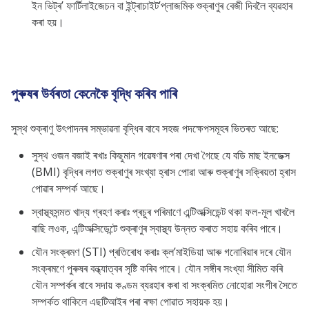
ইন ভিট্ৰ’ ফাৰ্টিলাইজেচন বা ইন্ট্ৰাচাইট’প্লাজমিক শুক্ৰাণুৰ বেজী দিবলৈ ব্যৱহাৰ
কৰা হয়।
পুৰুষৰ উৰ্বৰতা কেনেকৈ বৃদ্ধি কৰিব পাৰি
সুস্থ শুক্ৰাণু উৎপাদনৰ সম্ভাৱনা বৃদ্ধিৰ বাবে সহজ পদক্ষেপসমূহৰ ভিতৰত আছে:
সুস্থ ওজন বজাই ৰখাঃ কিছুমান গৱেষণাৰ পৰা দেখা গৈছে যে বডি মাছ ইনডেক্স
(BMI) বৃদ্ধিৰ লগত শুক্ৰাণুৰ সংখ্যা হ্ৰাস পোৱা আৰু শুক্ৰাণুৰ সক্ৰিয়তা হ্ৰাস
পোৱাৰ সম্পৰ্ক আছে।
স্বাস্থ্যসন্মত খাদ্য গ্ৰহণ কৰাঃ প্ৰচুৰ পৰিমাণে এন্টিঅক্সিডেন্ট থকা ফল-মূল খাবলৈ
বাছি লওক, এন্টিঅক্সিডেন্টে শুক্ৰাণুৰ স্বাস্থ্য উন্নত কৰাত সহায় কৰিব পাৰে।
যৌন সংক্ৰমণ (STI) প্ৰতিৰোধ কৰাঃ ক্ল’মাইডিয়া আৰু গনোৰিয়াৰ দৰে যৌন
সংক্ৰমণে পুৰুষৰ বন্ধ্যাত্বৰ সৃষ্টি কৰিব পাৰে। যৌন সঙ্গীৰ সংখ্যা সীমিত কৰি
যৌন সম্পৰ্কৰ বাবে সদায় কণ্ডম ব্যৱহাৰ কৰা বা সংক্ৰমিত নোহোৱা সংগীৰ সৈতে
সম্পৰ্কত থাকিলে এছটিআইৰ পৰা ৰক্ষা পোৱাত সহায়ক হয়।