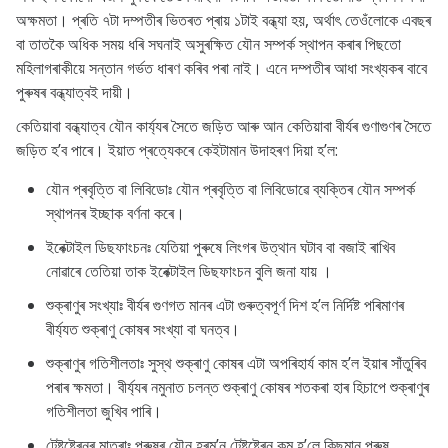
অক্ষমতা। প্ৰতি ৭টা দম্পতীৰ ভিতৰত প্ৰায় ১টাই বন্ধ্যা হয়, অৰ্থাৎ তেওঁলোকে এবছৰ
বা তাতকৈ অধিক সময় ধৰি সঘনাই অসুৰক্ষিত যৌন সম্পৰ্ক স্থাপন কৰাৰ পিছতো
মহিলাগৰাকীয়ে সন্তান গৰ্ভত ধাৰণ কৰিব পৰা নাই। এনে দম্পতীৰ আধা সংখ্যকৰ বাবে
পুৰুষৰ বন্ধ্যাত্বই দায়ী।
কেতিয়াবা বন্ধ্যাত্ব যৌন কাৰ্য্যৰ সৈতে জড়িত আৰু আন কেতিয়াবা বীৰ্যৰ গুণাগুণৰ সৈতে
জড়িত হ’ব পাৰে। ইয়াত প্ৰত্যেকৰে কেইটামান উদাহৰণ দিয়া হ’ল:
যৌন প্ৰবৃত্তি
বা লিবিডোঃ
যৌন প্ৰবৃত্তি
বা লিবিডোৱে ব্যক্তিৰ যৌন সম্পৰ্ক
স্থাপনৰ ইচ্ছাক বৰ্ণনা কৰে।
ইৰেক্টাইল ডিছফাংচনঃ যেতিয়া পুৰুষে লিংগৰ উত্থান ঘটাব বা বজাই ৰাখিব
নোৱাৰে তেতিয়া তাক ইৰেক্টাইল ডিছফাংচন বুলি জনা যায় ।
শুক্ৰাণুৰ সংখ্যাঃ বীৰ্যৰ গুণগত মানৰ এটা গুৰুত্বপূৰ্ণ দিশ হ’ল নিৰ্দিষ্ট পৰিমাণৰ
বীৰ্য্যত শুক্ৰাণু কোষৰ সংখ্যা বা ঘনত্ব।
শুক্ৰাণুৰ গতিশীলতাঃ সুস্থ শুক্ৰাণু কোষৰ এটা অপৰিহাৰ্য কাম হ’ল ইয়াৰ সাঁতুৰিব
পৰাৰ ক্ষমতা। বীৰ্য্যৰ নমুনাত চলন্ত শুক্ৰাণু কোষৰ শতকৰা হাৰ হিচাপে শুক্ৰাণুৰ
গতিশীলতা জুখিব পাৰি।
টেষ্টষ্টেৰনৰ মাত্ৰাঃ পুৰুষৰ যৌন হৰম’ন টেষ্টষ্টেৰন কম হ’লে কিছুমান পুৰুষ