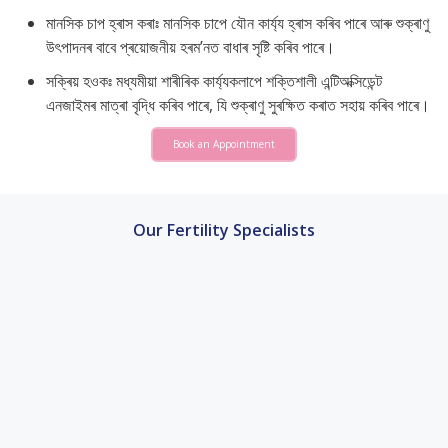
মানসিক চাপ হ্ৰাস কৰাঃ মানসিক চাপে যৌন কাৰ্য্য হ্ৰাস কৰিব পাৰে আৰু শুক্ৰাণু
উৎপাদনৰ বাবে প্ৰয়োজনীয় হৰম’নত বাধাৰ সৃষ্টি কৰিব পাৰে।
সক্ৰিয় হওকঃ মধ্যমীয়া শাৰীৰিক কাৰ্য্যকলাপে শক্তিশালী এন্টিঅক্সিডেন্ট
এনজাইমৰ মাত্ৰা বৃদ্ধি কৰিব পাৰে, যি শুক্ৰাণু সুৰক্ষিত কৰাত সহায় কৰিব পাৰে।
Book an Appointment
Our Fertility Specialists