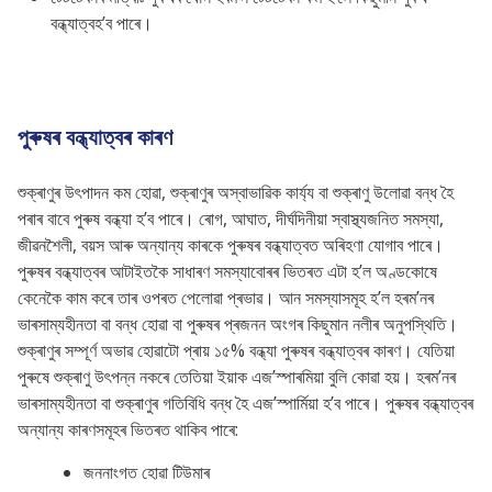
বন্ধ্যাত্বহ’ব পাৰে।
পুৰুষৰ বন্ধ্যাত্বৰ কাৰণ
শুক্ৰাণুৰ উৎপাদন কম হোৱা, শুক্ৰাণুৰ অস্বাভাৱিক কাৰ্য্য বা শুক্ৰাণু উলোৱা বন্ধ হৈ
পৰাৰ বাবে পুৰুষ বন্ধ্যা হ’ব পাৰে। ৰোগ, আঘাত, দীৰ্ঘদিনীয়া স্বাস্থ্যজনিত সমস্যা,
জীৱনশৈলী, বয়স আৰু অন্যান্য কাৰকে পুৰুষৰ বন্ধ্যাত্বত অৰিহণা যোগাব পাৰে।
পুৰুষৰ বন্ধ্যাত্বৰ আটাইতকৈ সাধাৰণ সমস্যাবোৰৰ ভিতৰত এটা হ’ল অণ্ডকোষে
কেনেকৈ কাম কৰে তাৰ ওপৰত পেলোৱা প্ৰভাৱ। আন সমস্যাসমূহ হ’ল হৰম’নৰ
ভাৰসাম্যহীনতা বা বন্ধ হোৱা বা পুৰুষৰ প্ৰজনন অংগৰ কিছুমান নলীৰ অনুপস্থিতি।
শুক্ৰাণুৰ সম্পূৰ্ণ অভাৱ হোৱাটো প্ৰায় ১৫% বন্ধ্যা পুৰুষৰ বন্ধ্যাত্বৰ কাৰণ। যেতিয়া
পুৰুষে শুক্ৰাণু উৎপন্ন নকৰে তেতিয়া ইয়াক এজ’স্পাৰমিয়া বুলি কোৱা হয়। হৰম’নৰ
ভাৰসাম্যহীনতা বা শুক্ৰাণুৰ গতিবিধি বন্ধ হৈ এজ’স্পাৰ্মিয়া হ’ব পাৰে। পুৰুষৰ বন্ধ্যাত্বৰ
অন্যান্য কাৰণসমূহৰ ভিতৰত থাকিব পাৰে:
জননাংগত হোৱা টিউমাৰ