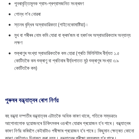
পুনৰাবৃত্তিমূলক শ্বাস-প্ৰশ্বাসজনিত সংক্ৰমণ
গোন্ধ ল’ব নোৱৰা
স্তনৰ বৃদ্ধিৰ অস্বাভাৱিকতা (গাইনেকোমাষ্টিয়া) ৷
মুখ বা শৰীৰৰ নোম কমি যোৱা বা ক্ৰম’জম বা হৰম’নৰ অস্বাভাৱিকতাৰ অন্যান্য
লক্ষণ
শুক্ৰাণুৰ সংখ্যা স্বাভাৱিকতকৈ কম হোৱা (প্ৰতি মিলিলিটাৰ বীৰ্য্যত ১.৫
কোটিতকৈ কম শুক্ৰাণু বা প্ৰতিবাৰ
বীৰ্য্যপাত
ত মুঠ শুক্ৰাণুৰ সংখ্যা ৩.৯
কোটিতকৈ কম)
পুৰুষৰ বন্ধ্যাত্বৰ ৰোগ নিৰ্ণয়
বহু বন্ধ্যা দম্পতীৰ বন্ধ্যাত্বৰ এটাতকৈ অধিক কাৰণ থাকে, গতিকে সম্ভৱতঃ
আপোনালোক দুয়োজনৰে চিকিৎসকৰ ওচৰলৈ যোৱাৰ প্ৰয়োজন হ’ব পাৰে। বন্ধ্যাত্বৰ
কাৰণ নিৰ্ণয় কৰিবলৈ কেইবাটাও পৰীক্ষাৰ প্ৰয়োজন হ’ব পাৰে। কিছুমান ক্ষেত্ৰত কোনো
কাৰণ কেতিয়াও চিনাক্ত কৰা নহয়। বন্ধ্যাত্বৰ পৰীক্ষা ব্যয়বহুল হ’ব পাৰে।