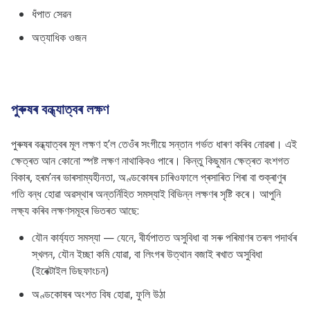
ধঁপাত সেৱন
অত্যাধিক ওজন
পুৰুষৰ বন্ধ্যাত্বৰ লক্ষণ
পুৰুষৰ বন্ধ্যাত্বৰ মূল লক্ষণ হ’ল তেওঁৰ সংগীয়ে সন্তান গৰ্ভত ধাৰণ কৰিব নোৱৰা। এই
ক্ষেত্ৰত আন কোনো স্পষ্ট লক্ষণ নাথাকিবও পাৰে। কিন্তু কিছুমান ক্ষেত্ৰত বংশগত
বিকাৰ, হৰম’নৰ ভাৰসাম্যহীনতা, অণ্ডকোষৰ চাৰিওফালে প্ৰসাৰিত শিৰা বা শুক্ৰাণুৰ
গতি বন্ধ হোৱা অৱস্থাৰ অন্তৰ্নিহিত সমস্যাই বিভিন্ন লক্ষণৰ সৃষ্টি কৰে। আপুনি
লক্ষ্য কৰিব লক্ষণসমূহৰ ভিতৰত আছে:
যৌন কাৰ্য্যত সমস্যা — যেনে, বীর্যপাতত অসুবিধা বা সৰু পৰিমাণৰ তৰল পদাৰ্থৰ
স্খলন, যৌন ইচ্ছা কমি যোৱা, বা লিংগৰ উত্থান বজাই ৰখাত অসুবিধা
(ইৰেক্টাইল ডিছফাংচন)
অণ্ডকোষৰ অংশত বিষ হোৱা, ফুলি উঠা