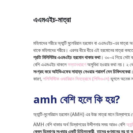
এএমএইচ-মাত্রা
মহিলাদের শরীরে অ্যান্টি মুলেরিয়ান হরমোন বা এএমএইচ-এর মাত্রা
থাকে মহিলাদের শরীরে। এরপর ধীরে ধীরে এই হরমোনের মাত্রা কমত
প্রতি মিলিলিটার এএমএইচ হরমোন থাকার কথা
। ৩০-এ গিয়ে সেটা কম
বেশি এএমএইচ থাকলে
সন্তানধারণে
অসুবিধা হওয়ার কথা নয়। ২ থেক
সংগ্রহ করে আইভিএফের সাহায্য নেওয়ার পরামর্শ দেন চিকিৎসকেরা
।
কারণ,
পলিসিস্টিক ওভারিয়ান সিনড্রোমে (পিসিওএস)
ভুগলে অনেক 
amh বেশি হলে কি হয়?
অ্যান্টি-মুলেরিয়ান হরমোন (AMH) এর উচ্চ মাত্রা মানে ডিম্বাশয়
AMH বেশি থাকার অর্থ ডিম্বাশয়ের উদ্দীপনার সময় আরও বেশি
অ্যা
কেবল ডিম্বাণুর সংখ্যার একটি চিহ্নিতকারী, তাদের গুণমানের নয় যা