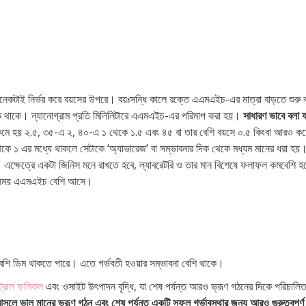
 অনেকটাই নির্ভর করে বয়সের উপরে। বয়ঃসন্ধি কালে রক্তে এএমএইচ-এর মাত্রা বাড়তে শুরু
ে থাকে। ন্যানোগ্রাম প্রতি মিলিলিটারে এএমএইচ-এর পরিমাপ করা হয়।
সাধারণ ভাবে বলা 
ে হয় ২.৫, ৩৫-এ ২, ৪০-এ ১ থেকে ১.৫ এবং ৪৫ বা তার বেশি বয়সে ০.৫ কিংবা আরও কমে যা
ে ১ এর মধ্যে থাকলে সেটাকে ‘অ্যাভারেজ’ বা সম্ভাবনার দিক থেকে মধ্যম মানের ধরা হ
 এক্ষেত্রে একটা জিনিস মনে রাখতে হবে, ল্যাবরেটরি ও তার মান বিশেষে ফলাফল কমবেশি 
সময় এএমএইচ বেশি আসে।
ে বেশি ডিম থাকতে পারে। এতে গর্ভবতী হওয়ার সম্ভাবনা বেশি থাকে।
ন্ট্রাল ফলিকল
এবং ওসাইট উৎপাদন বৃদ্ধি, যা শেষ পর্যন্ত আরও ভ্রূণ গঠনের দিকে পরিচা
 আসলে ভাল মানের ভ্রূণ গঠন এবং শেষ পর্যন্ত একটি সফল গর্ভাবস্থার জন্য আরও গুরুত্বপূর্ণ