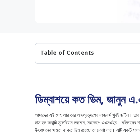
Table of Contents
ডিম্বাশয়ে কত ডিম, জানুন এ.এম.এইচ টেস্ট
নারীর বয়স, ডিমের সংখ্যা
সন্তানলাভে অক্ষমতার চিকিৎসায় এএ
ডিম্বাশয়ে কত ডিম, জানুন এ.
এএমএইচ পরীক্ষা কেন ও কখন
এএমএইচ পরীক্ষা পদ্ধতি
আমাদের এই দেহ আর তার অঙ্গপ্রত্যঙ্গের কাজকর্ম খুবই জটিল। তার
এএমএইচ-মাত্রা
নাম হল অ্যান্টি মুলেরিয়ান হরমোন, সংক্ষেপে এএমএইচ। মহিলাদের 
amh বেশি হলে কি হয়?
উৎপাদনের ক্ষমতা বা কত ডিম রয়েছে তা বোঝা যায়। এটি একটি সাধার
AMH হরমোন বেশি হলে কী করনীয়?