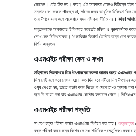
ভোগেন। যেটা ঠিক নয়। কারণ, এই অক্ষমতা কোনও বিচ্ছিন্ন ঘটনা 
সন্তানধারণ করতে পারছেন না, তাঁদের জন্য আধুনিক চিকিৎসা বিজ্ঞান
তার উপরে বয়স হলে একেবারে সময় নষ্ট করা উচিত নয়।
কারণ আমাদে
সন্তানলাভে অক্ষমতার চিকিৎসায় শুরুতেই মহিলা ও পুরুষসঙ্গীকে কয়েক
দেখে নেন চিকিৎসকেরা। ‘ওভারিয়ান রিজার্ভ টেস্টে’র জন্য বেশ কয়েক
নির্ণয় অন্যতম।
এএমএইচ পরীক্ষা কেন ও কখন
মহিলাদের ডিম্বাশয়ে ডিম উৎপাদনের ক্ষমতা জানার জন্য এএমএইচ পর
ডিম নেই বলে ধরে নেওয়া হয়। কত দিন ধরে শরীরে ডিম উৎপাদন হবে
ওষুধ দেওয়া হয়, তাতে কতটা কাজ দিচ্ছে বা দেবে তা-ও আন্দাজ ক
হবে কি না তা বলা যায় এএমএইচ টেস্টের ফলাফল থেকে। পিসিওএস বা
এএমএইচ পরীক্ষা পদ্ধতি
সাধারণ রক্ত পরীক্ষা করেই এএমএইচ নির্ধারণ করা যায়।
ঋতুচক্রের
য
রক্ত পরীক্ষা করার জন্য বিশেষ কোনও শারীরিক প্রস্তুতিরও দরকার