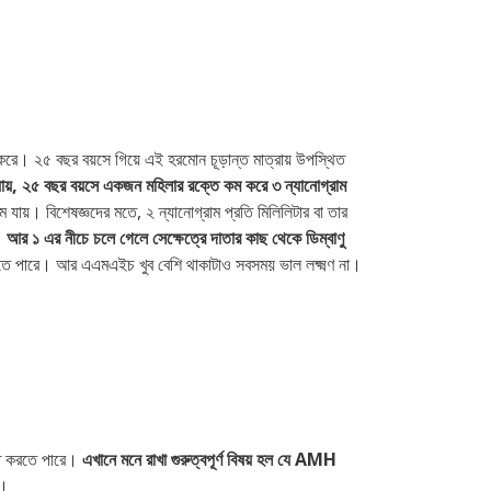
 করে। ২৫ বছর বয়সে গিয়ে এই হরমোন চূড়ান্ত মাত্রায় উপস্থিত
যায়, ২৫ বছর বয়সে একজন মহিলার রক্তে কম করে ৩ ন্যানোগ্রাম
য়। বিশেষজ্ঞদের মতে, ২ ন্যানোগ্রাম প্রতি মিলিলিটার বা তার
য়।
আর ১ এর নীচে চলে গেলে সেক্ষেত্রে দাতার কাছ থেকে ডিম্বাণু
হতে পারে। আর এএমএইচ খুব বেশি থাকাটাও সবসময় ভাল লক্ষ্মণ না।
লিত করতে পারে।
এখানে মনে রাখা গুরুত্বপূর্ণ বিষয় হল যে AMH
।