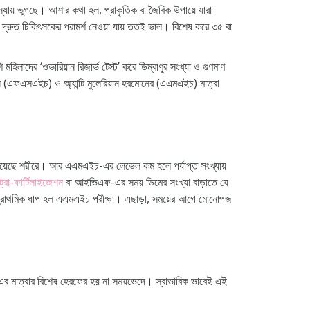
যায় ভুগছে। আশার কথা হল, প্রাকৃতিক বা জৈবিক উপায়ে যারা
 যত দ্রুত চিকিৎসকের পরামর্শ নেওয়া যায় ততই ভাল। বিশেষ করে ৩৫ বা
মহিলাদের ‘ওভারিয়ান রিজার্ভ টেস্ট’ করে ডিম্বাণুর সংখ্যা ও গুণমাণ
মোন (এফএসএইচ) ও অ্যান্টি মুলেরিয়ান হরমোনের (এএমএইচ) মাত্রা
িম রয়েছে শরীরে। আর এএমএইচ-এর লেভেল কম হলে পর্যাপ্ত সংখ্যায়
্রো-ফার্টিলাইজেশন
বা আইভিএফ-এর সময় ডিমের সংখ্যা বাড়াতে যে
ে প্রাথমিক ধাপ হল এএমএইচ পরীক্ষা। এছাড়া, সময়ের আগে মোনোপজ
 মাত্রার বিশেষ হেরফের হয় না সময়ভেদে। স্বাভাবিক ভাবেই এই