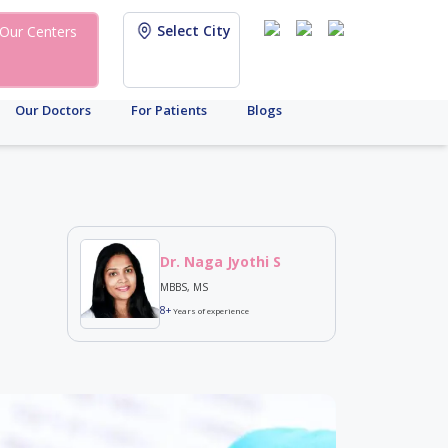
Select City
Our Centers
Our Doctors
For Patients
Blogs
Dr. Naga Jyothi S
MBBS, MS
8+
Years of experience