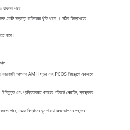
্পও থাকতে পারে।
মক একটি সম্ভাব্য জটিলতার ঝুঁকি থাকে । সঠিক ডিম্বাশয়ের
যেতে পারে।
া ভাল।
ই সমস্ত কারণগুলি আপনার AMH স্তর এবং PCOS নিয়ন্ত্রণে একসাথে
যুক্ত এবং প্রক্রিয়াজাত খাবারের পরিবর্তে প্রোটিন, স্বাস্থ্যকর
করতে পারে, যেমন বিশ্রামের ঘুম পাওয়া এবং আপনার পছন্দের