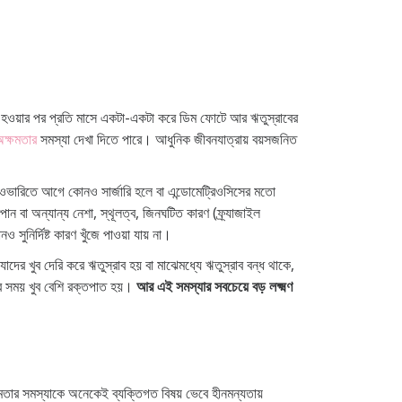
জস্বলা হওয়ার পর প্রতি মাসে একটা-একটা করে ডিম ফোটে আর ঋতুস্রাবের
অক্ষমতার
সমস্যা দেখা দিতে পারে। আধুনিক জীবনযাত্রায় বয়সজনিত
ভারিতে আগে কোনও সার্জারি হলে বা এন্ডোমেট্রিওসিসের মতো
পান বা অন্যান্য নেশা, স্থূলত্ব, জিনঘটিত কারণ (ফ্র্যাজাইল
নির্দিষ্ট কারণ খুঁজে পাওয়া যায় না।
াদের খুব দেরি করে ঋতুস্রাব হয় বা মাঝেমধ্যে ঋতুস্রাব বন্ধ থাকে,
র সময় খুব বেশি রক্তপাত হয়।
আর এই সমস্যার সবচেয়ে বড় লক্ষ্মণ
ষমতার সমস্যাকে অনেকেই ব্যক্তিগত বিষয় ভেবে হীনমন্যতায়