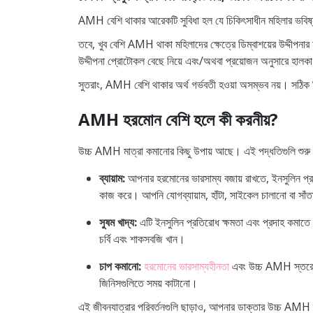
AMH বেশি থাকার আরেকটি সুবিধা হল যে চিকিৎসাধীন মহিলার ভবিষ্
তবে, খুব বেশি AMH থাকা মহিলাদের ক্ষেত্রে ডিম্বাশয়ের উদ্দীপন
উদ্দীপনা প্রোটোকল বেছে নিয়ে এবং/অথবা প্রয়োজন অনুসারে হালকা 
সুতরাং, AMH বেশি থাকার অর্থ গর্ভবতী হওয়া অসম্ভব নয়। সঠিক চি
AMH হরমোন বেশি হলে কী করনীয়?
উচ্চ AMH মাত্রা কমানোর কিছু উপায় আছে। এই পদ্ধতিগুলি শুরু ক
ব্যায়াম:
আপনার হরমোনের ভারসাম্য বজায় রাখতে, ইনসুলিন প্রত
কাজ করে। আপনি যোগব্যায়াম, হাঁটা, সাইকেল চালানো বা সাঁত
সুষম খাদ্য:
এটি ইনসুলিন প্রতিরোধ ক্ষমতা এবং প্রদাহ কমাতে প
চর্বি এবং শাকসবজি খান।
চাপ কমানো:
হরমোনের ভারসাম্যহীনতা
এবং উচ্চ AMH স্তরের প্
জিনিসগুলিতে সময় কাটানো।
এই জীবনযাত্রার পরিবর্তনগুলি ছাড়াও, আপনার ডাক্তার উচ্চ AMH স্