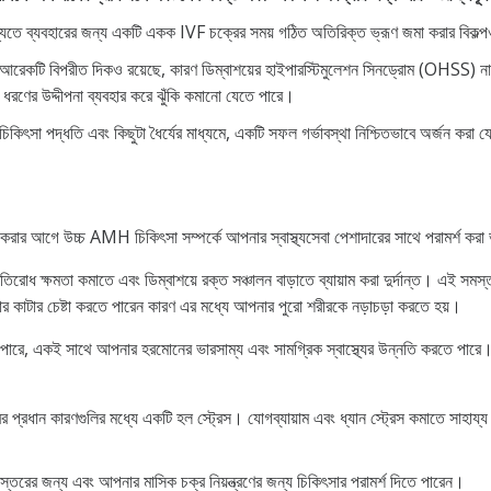
যতে ব্যবহারের জন্য একটি একক IVF চক্রের সময় গঠিত অতিরিক্ত ভ্রূণ জমা করার বিকল
ার আরেকটি বিপরীত দিকও রয়েছে, কারণ ডিম্বাশয়ের হাইপারস্টিমুলেশন সিনড্রোম (OHSS) না
ধরণের উদ্দীপনা ব্যবহার করে ঝুঁকি কমানো যেতে পারে।
কিৎসা পদ্ধতি এবং কিছুটা ধৈর্যের মাধ্যমে, একটি সফল গর্ভাবস্থা নিশ্চিতভাবে অর্জন করা 
রার আগে উচ্চ AMH চিকিৎসা সম্পর্কে আপনার স্বাস্থ্যসেবা পেশাদারের সাথে পরামর্শ কর
িরোধ ক্ষমতা কমাতে এবং ডিম্বাশয়ে রক্ত ​​সঞ্চালন বাড়াতে ব্যায়াম করা দুর্দান্ত। এ
ার কাটার চেষ্টা করতে পারেন কারণ এর মধ্যে আপনার পুরো শরীরকে নড়াচড়া করতে হয়।
ারে, একই সাথে আপনার হরমোনের ভারসাম্য এবং সামগ্রিক স্বাস্থ্যের উন্নতি করতে পারে। চিনি
রধান কারণগুলির মধ্যে একটি হল স্ট্রেস। যোগব্যায়াম এবং ধ্যান স্ট্রেস কমাতে সাহায্য 
তরের জন্য এবং আপনার মাসিক চক্র নিয়ন্ত্রণের জন্য চিকিৎসার পরামর্শ দিতে পারেন।