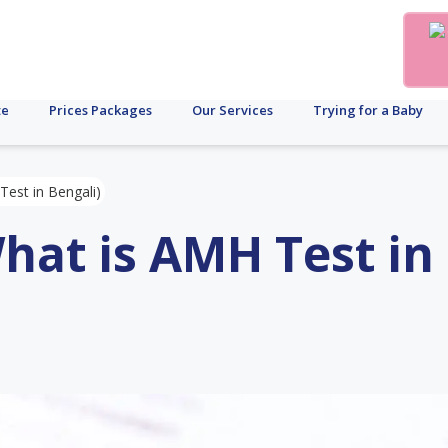
te
Prices Packages
Our Services
Trying for a Baby
 Test in Bengali)
(What is AMH Test in