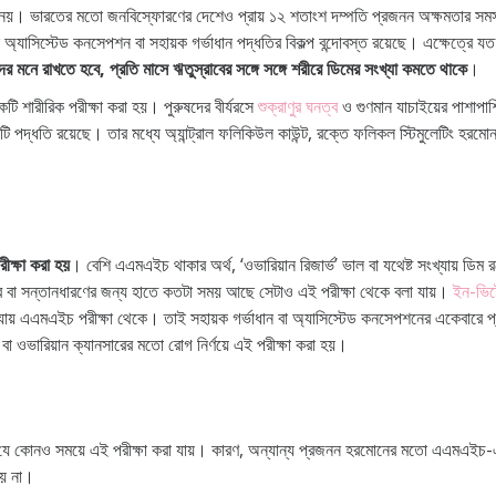
নয়। ভারতের মতো জনবিস্ফোরণের দেশেও প্রায় ১২ শতাংশ দম্পতি প্রজনন অক্ষমতার সমস্
ে অ্যাসিস্টেড কনসেপশন বা সহায়ক গর্ভাধান পদ্ধতির বিকল্প বন্দোবস্ত রয়েছে। এক্ষেত্রে
র মনে রাখতে হবে, প্রতি মাসে ঋতুস্রাবের সঙ্গে সঙ্গে শরীরে ডিমের সংখ্যা কমতে থাকে
।
টি শারীরিক পরীক্ষা করা হয়। পুরুষদের বীর্যরসে
শুক্রাণুর ঘনত্ব
ও গুণমান যাচাইয়ের পাশাপাশি 
টি পদ্ধতি রয়েছে। তার মধ্যে অ্যান্ট্রাল ফলিকিউল কাউন্ট, রক্তে ফলিকল স্টিমুলেটিং হর
ীক্ষা করা হয়
। বেশি এএমএইচ থাকার অর্থ, ‘ওভারিয়ান রিজার্ভ’ ভাল বা যথেষ্ট সংখ্যায় ড
 বা সন্তানধারণের জন্য হাতে কতটা সময় আছে সেটাও এই পরীক্ষা থেকে বলা যায়।
ইন-ভিট
রা যায় এএমএইচ পরীক্ষা থেকে। তাই সহায়ক গর্ভাধান বা অ্যাসিস্টেড কনসেপশনের একেবার
 ওভারিয়ান ক্যানসারের মতো রোগ নির্ণয়ে এই পরীক্ষা করা হয়।
ে কোনও সময়ে এই পরীক্ষা করা যায়। কারণ, অন্যান্য প্রজনন হরমোনের মতো এএমএইচ-এর
 হয় না।