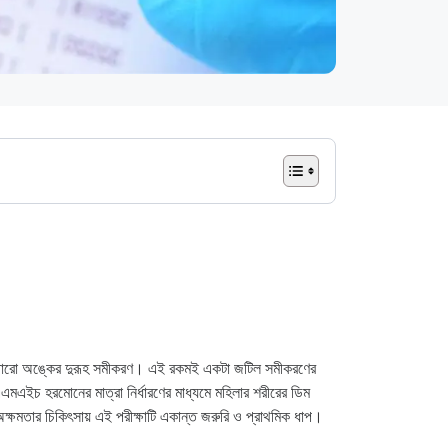
ছে হাজারো অঙ্কের দুরূহ সমীকরণ। এই রকমই একটা জটিল সমীকরণের
এইচ হরমোনের মাত্রা নির্ধারণের মাধ্যমে মহিলার শরীরের ডিম
ক্ষমতার চিকিৎসায় এই পরীক্ষাটি একান্ত জরুরি ও প্রাথমিক ধাপ।