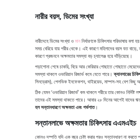
AMH কম হলে কী হয়?
নারীর বয়স, ডিমের সংখ্যা
বহুল জিজ্ঞাসিত প্রশ্নমালা:
নারীদেহে ডিমের সংখ্যা ও
মান
নির্ধারণকে চিকিৎসার পরিভাষায় বলা হয়
সময় বেরিয়ে যায় শরীর থেকে। এই কারণে মহিলাদের বয়স যত বাড়
কারণে প্রজননে অক্ষমতার সমস্যা বড় চ্যালেঞ্জ হয়ে দাঁড়িয়েছে।
পড়াশোনা শেষে চাকরি, বিয়ে আর কেরিয়ার গোছাতে গোছাতে মেয়েদে
সমস্যা থাকলে ওভারিয়ান রিজার্ভ কমে যেতে পারে।
ক্যানসারের চিকি
সিনড্রোম), পেলভিক ইনফেকশন, থাইরয়েড, মাম্পস-সহ বেশ কিছু অসু
ঠিক যেমন ‘ওভারিয়ান রিজার্ভ’ কম থাকলে শরীরে তার কোনও নির্দিষ্ট ল
তাদের এই সমস্যা থাকতে পারে। আবার ২৮ দিনের আগেই যাদের ঋতু
হল সন্তানধারণে অক্ষমতা এবং গর্ভপাত
।
সন্তানলাভে অক্ষমতার চিকিৎসায় এএমএইচ
কোনও দম্পতি যদি এক বছর চেষ্টা করার পরও সন্তানধারণ না করতে প