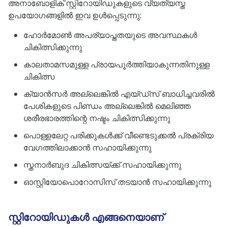
അനാബോളിക് സ്റ്റിറോയിഡുകളുടെ വ്യത്യസ്ത
ഉപയോഗങ്ങളിൽ ഇവ ഉൾപ്പെടുന്നു:
ഹോർമോൺ അപര്യാപ്തതയുടെ അവസ്ഥകൾ
ചികിത്സിക്കുന്നു
കാലതാമസമുള്ള പ്രായപൂർത്തിയാകുന്നതിനുള്ള
ചികിത്സ
ക്യാൻസർ അല്ലെങ്കിൽ എയ്ഡ്സ് ബാധിച്ചവരിൽ
പേശികളുടെ പിണ്ഡം അല്ലെങ്കിൽ മെലിഞ്ഞ
ശരീരഭാരത്തിന്റെ നഷ്ടം ചികിത്സിക്കുന്നു
പൊള്ളലേറ്റ പരിക്കുകൾക്ക് വീണ്ടെടുക്കൽ പ്രക്രിയ
വേഗത്തിലാക്കാൻ സഹായിക്കുന്നു
സ്തനാർബുദ ചികിത്സയ്ക്ക് സഹായിക്കുന്നു
ഓസ്റ്റിയോപൊറോസിസ് തടയാൻ സഹായിക്കുന്നു
സ്റ്റിറോയിഡുകൾ എങ്ങനെയാണ്