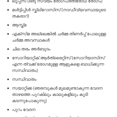
ലൂപ്പസ് (ഒരു സ്വയം രോഗപ്രതിരോധ രോഗം)
മൾട്ടിപ്പിൾ സ്ക്ലിറോസിസ് (നാഡീവ്യവസ്ഥയുടെ
തകരാറ്)
ആസ്ത്മ
എക്സിമ അല്ലെങ്കിൽ ചർമ്മ തിണർപ്പ് പോലുള്ള
ചർമ്മ അവസ്ഥകൾ
ചില തരം അർബുദം
സോറിയാറ്റിക് ആർത്രൈറ്റിസ് (സോറിയാസിസ്
എന്ന ത്വക്ക് രോഗമുള്ള ആളുകളെ ബാധിക്കുന്ന
സന്ധിവാതം)
സന്ധിവാതം
സയാറ്റിക്ക (ഞരമ്പുകൾ മൂലമുണ്ടാകുന്ന വേദന
താഴത്തെ പുറകിലും കാലുകളിലും കൂടി
കടന്നുപോകുന്നു)
പുറം വേദന