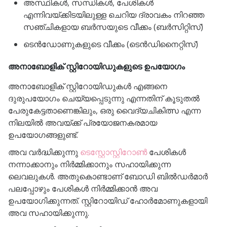
അസ്ഥികൾ, സന്ധികൾ, പേശികൾ
എന്നിവയ്ക്കിടയിലുള്ള ചെറിയ ദ്രാവകം നിറഞ്ഞ
സഞ്ചികളായ ബർസയുടെ വീക്കം (ബർസിറ്റിസ്)
ടെൻഡോണുകളുടെ വീക്കം (ടെൻഡിനൈറ്റിസ്)
അനാബോളിക് സ്റ്റിറോയിഡുകളുടെ ഉപയോഗം
അനാബോളിക് സ്റ്റിറോയിഡുകൾ എങ്ങനെ
ദുരുപയോഗം ചെയ്യപ്പെടുന്നു എന്നതിന് കൂടുതൽ
പേരുകേട്ടതാണെങ്കിലും, ഒരു വൈദ്യചികിത്സ എന്ന
നിലയിൽ അവയ്ക്ക് പ്രയോജനകരമായ
ഉപയോഗങ്ങളുണ്ട്.
അവ വർദ്ധിക്കുന്നു
ടെസ്റ്റോസ്റ്റിറോൺ
പേശികൾ
നന്നാക്കാനും നിർമ്മിക്കാനും സഹായിക്കുന്ന
ലെവലുകൾ. അതുകൊണ്ടാണ് ബോഡി ബിൽഡർമാർ
പലപ്പോഴും പേശികൾ നിർമ്മിക്കാൻ അവ
ഉപയോഗിക്കുന്നത്. സ്റ്റിറോയിഡ് ഹോർമോണുകളായി
അവ സഹായിക്കുന്നു.