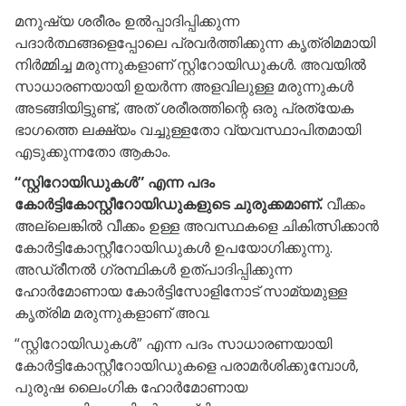
മനുഷ്യ ശരീരം ഉൽപ്പാദിപ്പിക്കുന്ന
പദാർത്ഥങ്ങളെപ്പോലെ പ്രവർത്തിക്കുന്ന കൃത്രിമമായി
നിർമ്മിച്ച മരുന്നുകളാണ് സ്റ്റിറോയിഡുകൾ. അവയിൽ
സാധാരണയായി ഉയർന്ന അളവിലുള്ള മരുന്നുകൾ
അടങ്ങിയിട്ടുണ്ട്, അത് ശരീരത്തിന്റെ ഒരു പ്രത്യേക
ഭാഗത്തെ ലക്ഷ്യം വച്ചുള്ളതോ വ്യവസ്ഥാപിതമായി
എടുക്കുന്നതോ ആകാം.
“സ്റ്റിറോയിഡുകൾ” എന്ന പദം
കോർട്ടികോസ്റ്റീറോയിഡുകളുടെ ചുരുക്കമാണ്.
വീക്കം
അല്ലെങ്കിൽ വീക്കം ഉള്ള അവസ്ഥകളെ ചികിത്സിക്കാൻ
കോർട്ടികോസ്റ്റീറോയിഡുകൾ ഉപയോഗിക്കുന്നു.
അഡ്രീനൽ ഗ്രന്ഥികൾ ഉത്പാദിപ്പിക്കുന്ന
ഹോർമോണായ കോർട്ടിസോളിനോട് സാമ്യമുള്ള
കൃത്രിമ മരുന്നുകളാണ് അവ.
“സ്റ്റിറോയിഡുകൾ” എന്ന പദം സാധാരണയായി
കോർട്ടികോസ്റ്റീറോയിഡുകളെ പരാമർശിക്കുമ്പോൾ,
പുരുഷ ലൈംഗിക ഹോർമോണായ