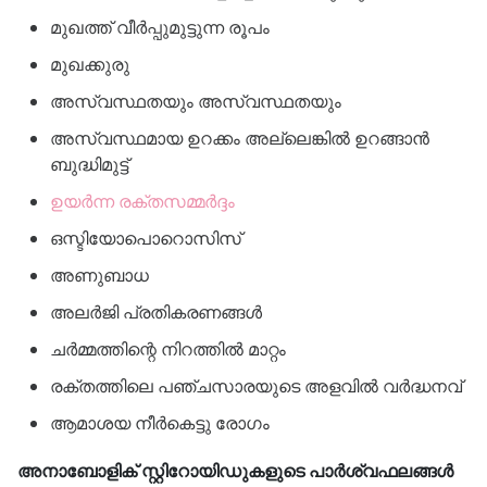
മുഖത്ത് വീർപ്പുമുട്ടുന്ന രൂപം
മുഖക്കുരു
അസ്വസ്ഥതയും അസ്വസ്ഥതയും
അസ്വസ്ഥമായ ഉറക്കം അല്ലെങ്കിൽ ഉറങ്ങാൻ
ബുദ്ധിമുട്ട്
ഉയർന്ന രക്തസമ്മർദ്ദം
ഒസ്ടിയോപൊറൊസിസ്
അണുബാധ
അലർജി പ്രതികരണങ്ങൾ
ചർമ്മത്തിന്റെ നിറത്തിൽ മാറ്റം
രക്തത്തിലെ പഞ്ചസാരയുടെ അളവിൽ വർദ്ധനവ്
ആമാശയ നീർകെട്ടു രോഗം
അനാബോളിക് സ്റ്റിറോയിഡുകളുടെ പാർശ്വഫലങ്ങൾ