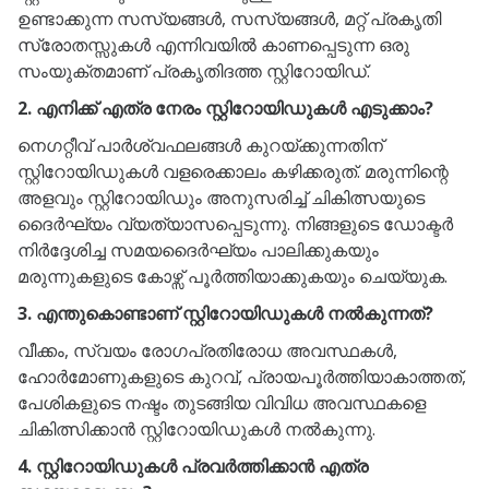
ഉണ്ടാക്കുന്ന സസ്യങ്ങൾ, സസ്യങ്ങൾ, മറ്റ് പ്രകൃതി
സ്രോതസ്സുകൾ എന്നിവയിൽ കാണപ്പെടുന്ന ഒരു
സംയുക്തമാണ് പ്രകൃതിദത്ത സ്റ്റിറോയിഡ്.
2. എനിക്ക് എത്ര നേരം സ്റ്റിറോയിഡുകൾ എടുക്കാം?
നെഗറ്റീവ് പാർശ്വഫലങ്ങൾ കുറയ്ക്കുന്നതിന്
സ്റ്റിറോയിഡുകൾ വളരെക്കാലം കഴിക്കരുത്. മരുന്നിന്റെ
അളവും സ്റ്റിറോയിഡും അനുസരിച്ച് ചികിത്സയുടെ
ദൈർഘ്യം വ്യത്യാസപ്പെടുന്നു. നിങ്ങളുടെ ഡോക്ടർ
നിർദ്ദേശിച്ച സമയദൈർഘ്യം പാലിക്കുകയും
മരുന്നുകളുടെ കോഴ്സ് പൂർത്തിയാക്കുകയും ചെയ്യുക.
3. എന്തുകൊണ്ടാണ് സ്റ്റിറോയിഡുകൾ നൽകുന്നത്?
വീക്കം, സ്വയം രോഗപ്രതിരോധ അവസ്ഥകൾ,
ഹോർമോണുകളുടെ കുറവ്, പ്രായപൂർത്തിയാകാത്തത്,
പേശികളുടെ നഷ്ടം തുടങ്ങിയ വിവിധ അവസ്ഥകളെ
ചികിത്സിക്കാൻ സ്റ്റിറോയിഡുകൾ നൽകുന്നു.
4. സ്റ്റിറോയിഡുകൾ പ്രവർത്തിക്കാൻ എത്ര