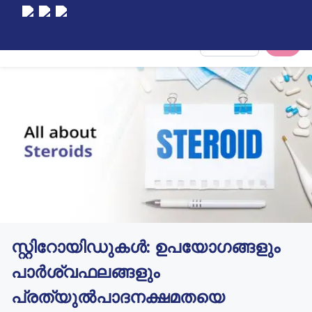
Select City
സ്റ്റിറോയിഡുകൾ: ഉപയോഗങ്ങളും
പാർശ്വഫലങ്ങളും
പ്രത്യുൽപാദനക്ഷമതയെ