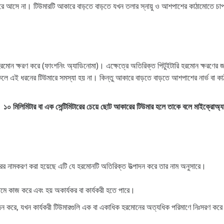
 আসে না। টিউমারটি আকারে বাড়তে বাড়তে যখন তলার স্নায়ু ও আশপাশের কাঠামোতে চাপ সৃষ্
হরমোন ক্ষরণ করে (ফাংশনিং অ্যাডিনোমা)। এক্ষেত্রে অতিরিক্ত পিটুইটারি হরমোন ক্ষরণের 
 এই ধরনের টিউমারে সমস্যা হয় না। কিন্তু আকারে বাড়তে বাড়তে আশপাশের নার্ভ বা কাঠা
কেমন?
য়।
১০ মিলিমিটার বা এক সেন্টিমিটারের চেয়ে ছোট আকারের টিউমার হলে তাকে বলে মাইক্রোঅ
মার?
য়া যায়?
কারের নামকরণ করা হয়েছে এটি যে হরমোনটি অতিরিক্ত উত্পাদন করে তার নাম অনুসারে।
েমে কাজ করে এবং হয় অকার্যকর বা কার্যকরী হতে পারে।
াদন করে, যখন কার্যকরী টিউমারগুলি এক বা একাধিক হরমোনের অত্যধিক পরিমাণে নিঃসরণ কর