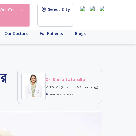
Select City
Our Centers
Our Doctors
For Patients
Blogs
ার
Dr. Shifa Safarulla
MBBS, MS (Obstetrics & Gynaecology)
16
Years of experience