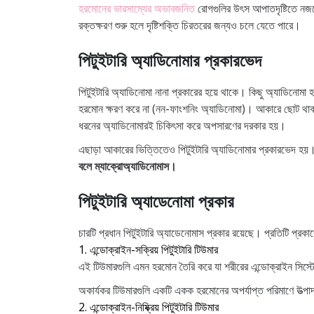
ফাংশনিং অ্যাডিনোমার লক্ষ্মণ-
হরমোনের ভারসাম্যের অভাবজনিত
রোগগুলির উৎস আপাতদৃষ্টিতে নজরে
কেন পিটুইটারিতে টিউমার হয়
রক্তক্ষরণ শুরু হলে দৃষ্টিশক্তি চিরতরের জন্যও চলে যেতে পারে।
পিটুইটারি অ্যাডিনোমা নির্ণয়
পিটুইটারি অ্যাডিনোমার প্রকারভেদ
পিটুইটারি অ্যাডিনোমার চিকিৎসা
পিটুইটারি অ্যাডিনোমা নানা প্রকারের হয়ে থাকে। কিছু অ্যাডিনোমা 
পিটুইটারি অ্যাপোপ্লেক্সি কী?
হরমোন ক্ষরণ করে না (নন-ফাংশনিং অ্যাডিনোমা)। আকারে ছোট থাকলে
বহুল জিজ্ঞাসিত প্রশ্নমালা
ধরনের অ্যাডিনোমারই চিকিৎসা করে অপসারণের দরকার হয়।
১) পিটুইটারি অ্যাডিনোমা বৃদ্ধির হার 
এছাড়া আকারের ভিত্তিতেও পিটুইটারি অ্যাডিনোমার প্রকারভেদ হ
২) পিটুইটারি অ্যাডিনোমা কী ব্রেন টিউ
বলে ম্যাক্রোঅ্যাডিনোমাস।
৩) পিটুইটারি অ্যাডিনোমা কী রেখে দেও
পিটুইটারি অ্যাডেনোমা প্রকার
চারটি প্রধান পিটুইটারি অ্যাডেনোমাস প্রকার রয়েছে। প্রতিটি প্র
1. এন্ডোক্রাইন-সক্রিয় পিটুইটারি টিউমার
এই টিউমারগুলি এমন হরমোন তৈরি করে যা শরীরের এন্ডোক্রাইন সিস্ট
অকার্যকর টিউমারগুলি একটি একক হরমোনের অপর্যাপ্ত পরিমাণে উত্প
2. এন্ডোক্রাইন-নিষ্ক্রিয় পিটুইটারি টিউমার