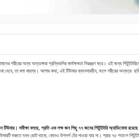
দের শরীরের অন্য অন্তঃক্ষরা গ্রন্থিগুলির কার্যক্ষমতা নিয়ন্ত্রণ করে। এই জন্য পিটুইটারিকে মা
েখা দেবে, তা বলা বাহুল্য। আশার কথা, এই টিউমার ক্যানসারহীন, ফলে শরীরের অন্যত্র ছড়ি
ি টিউমার
রি টিউমার
রহীন টিউমার। সমীক্ষা বলছে, প্রতি এক লক্ষ জন পিছু ৭৭ জনের পিটুইটারি অ্যাডিনোমা রয়েছ
মারটি শুরুতে যখন ছোট থাকে, কোনও উপসর্গ টের পাওয়া যায় না। প্রায় ৭৫ শতাংশ পিটুইট