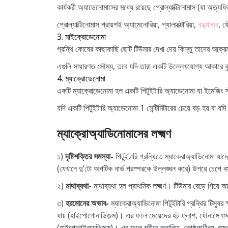
কার্যকরী অ্যাডেনোমাসের মধ্যে রয়েছে প্রোল্যাক্টিনোমাস (যা অত্যধ
প্রোল্যাক্টিনোমাস প্রায়শই অ্যামেনোরিয়া, গ্যালাক্টোরিয়া,
বন্ধ্যাত্ব
, য
3. মাইক্রোডেনোমা
গ্রন্থি কোষের কাছাকাছি ছোট টিউমার দেখা দেয় কিন্তু তাদের আক্
এগুলি সাধারণত সৌম্য, তবে যদি তারা একটি উল্লেখযোগ্য আকারে বৃদ্
4. ম্যাক্রোডেনোমা
একটি ম্যাক্রোডেনোমা হল একটি পিটুইটারি অ্যাডেনোমা যা ইমেজিং স্
যদি একটি পিটুইটারি অ্যাডেনোমা 1 সেন্টিমিটারের চেয়ে বড় হয় বা 
ম্যাক্রোঅ্যাডিনোমাসের লক্ষ্মণ
১)
দৃষ্টিশক্তির সমস্যা-
পিটুইটারি গ্রন্থিতে ম্যাক্রোঅ্যাডিনোমা যা
(যেখানে দু’টো অপটিক নার্ভ পরস্পরকে উল্লঙ্ঘন করে) উপরে চেপে ব
২)
মাথাব্যথা-
মাথাব্যথা হল প্রাথমিক লক্ষ্মণ। টিউমার বেড়ে গিয়ে আ
৩)
হরমোনের অভাব-
ম্যাক্রোঅ্যাডিনোমা পিটুইটারি গ্রন্থির টি
যায় (হাইপোগোনাডিজ়ম)। এর ফলে মেয়েদের হট ফ্লাশ, যৌনাঙ্গে শু
(হাইপোথাইরয়েডিজম)। এর ফলে শরীরে ক্নান্তি, কোষ্ঠকাঠিন্য, শ