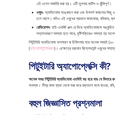
এই ওপেন সার্জারি করা হয়। এটি তুলনায় জটিল ও ঝুঁকিপূর্ণ।
ওষুধ-
অ্যাডিনোমা সঙ্কোচন করা এবং উপসর্গ কমানোর কিছু ওষু
চলে আসে। যদিও এই ওষুধের প্রভাবে মাথাঘোরা, বমিভাব, ক্লা
রেডিয়েশন-
হাই-এনার্জি এক্স রে দিয়ে অ্যাডিনোমাকে সঙ্কুচি
সন্তানধারণে সমস্যা হতে পারে, দৃষ্টিশক্তিরও সমস্যা হয় 
পিটুইটারি অ্যাডিনোমা অপসারণ বা চিকিৎসার পরে অনেক সময়ই (৬০ শ
(
হাইপোপিটুইটারিজ়ম
)। এক্ষেত্রে হরমোন রিপ্লেসমেন্ট ওষুধের সাহা
পিটুইটারি অ্যাপোপ্লেক্সি কী?
অনেক সময় পিটুইটারি অ্যাডিনোমা এতটাই বড় হয়ে যায় যে ভিতরে রক্
অবস্থা। তীব্র মাথা ব্যথা থেকে শুরু করে রক্তচাপ কমে যাওয়া, বমি,
বহুল জিজ্ঞাসিত প্রশ্নমালা