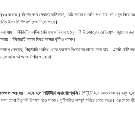
ধও রয়েছে। বিশেষ করে প্রোল্যাকটিনোমা, যেটি সবচেয়ে বেশি দেখা যায়, তা ওষুধ দিয়ে অনে
ন্তি ইত্যাদি উপসর্গ দেখা দিতে পারে।
ত করা যায়। স্টিরিওট্যাকটিক রেডিওসার্জারির সাহায্যে এই উচ্চমাত্রার রেডিয়েশন প্রয়োগ
অনেকসময়। টিউমারটি আবার ফিরে আসার ঝুঁকিও থাকে।
তাংশ ক্ষেত্রে) পিটুইটারি গ্রন্থি থেকে হরমোন নিঃসরণের মাত্রা কমে যায়। একটি-দু’টি 
য্য নেওয়া ছাড়া অন্য উপায় থাকে না।
তক্ষরণ শুরু হয়। একে বলে পিটুইটারি অ্যাপোপ্লেক্সি।
পিটুইটারিতে রক্ত সঞ্চালন বন্ধ হ
 মাথা ঘোরা ইত্যাদি উপসর্গ হতে থাকে। দৃষ্টিশক্তি সম্পূর্ণ হারিয়ে যেতে পারে। এর থেকে