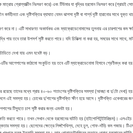
িক মাত্রায় প্রোল্যাক্টিন নিঃসরণ করে) এবং টিউমার যা বৃদ্ধির হরমোন নিঃসরণ করে (প্রায়ই 
ৌন কর্মহীনতা এবং দৃষ্টিশক্তির ব্যাঘাত যেমন ঝাপসা দৃষ্টি বা পার্শ্ব দৃষ্টি হারানোর সাথে যুক্ত 
রমণ করে না। এটি সাধারণত অকার্যকর এবং ম্যাক্রোডেনোমাসের তুলনায় এর চারপাশের কম ক্
ধি পায় তবে তারা উপসর্গ সৃষ্টি করতে পারে। যদি চিকিত্সা না করা হয়, সময়ের সাথে সাথে
টাডিতে দেখা যায় এমন যথেষ্ট বড়।
যদি এটির আশেপাশের কাঠামো সংকুচিত হয় তবে এটি ম্যাক্রোডেনোমা হিসাবে শ্রেণীবদ্ধ করা হয
দের রয়েছে তাদের মধ্যে প্রায় ৪০-৬০ শতাংশের দৃষ্টিশক্তির সমস্যা (আবছা বা দু’টো দেখা) 
সলে এই সমস্যা হয়। চোখের দু’পাশের দৃষ্টিশক্তি ক্ষীণ হয়ে আসে। দৃষ্টিশক্তি একেবারের 
শপাশের টিস্যুতে চাপ সৃষ্টি করার জন্য এমনটা হয়।
স্যুর ক্ষতি করতে পারে। তখন সেখান থেকে হরমোনের ঘাটতি হয় (হাইপোপিটুইটারিজ়ম)। এল
ষ্কতার সমস্যা হয়। ছেলেদের ক্ষেত্রে লিঙ্গশৈথিল্য, দেহে চুল, গোফ-দাঁড়ি কম গজায়।
ুষ্ক খসখসে ত্বক ইত্যাদি সমস্যা হয়। আর গোনাডোট্রপিনের অভাবে গ্রোথ হরমোনের ঘাটত