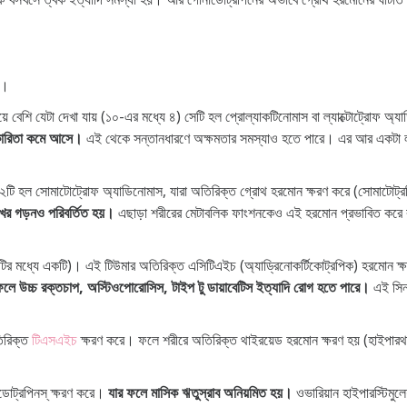
য়।
য়ে বেশি যেটা দেখা যায় (১০-এর মধ্যে ৪) সেটি হল প্রোল্যাকটিনোমাস বা ল্যাক্টোট্রোফ অ
্যকারিতা কমে আসে।
এই থেকে সন্তানধারণে অক্ষমতার সমস্যাও হতে পারে। এর আর একটা লক্ষ
 ২টি হল সোমাটোট্রোফ অ্যাডিনোমাস, যারা অতিরিক্ত গ্রোথ হরমোন ক্ষরণ করে (সোমাটোট
খের গড়নও পরিবর্তিত হয়।
এছাড়া শরীরের মেটাবলিক ফাংশনকেও এই হরমোন প্রভাবিত করে বলে 
র মধ্যে একটি)। এই টিউমার অতিরিক্ত এসিটিএইচ (অ্যাড্রিনোকর্টিকোট্রপিক) হরমোন ক্ষরণ 
ফলে উচ্চ রক্তচাপ, অস্টিওপোরোসিস, টাইপ টু ডায়াবেটিস ইত্যাদি রোগ হতে পারে।
এই সিনড
িরিক্ত
টিএসএইচ
ক্ষরণ করে। ফলে শরীরে অতিরিক্ত থাইরয়েড হরমোন ক্ষরণ হয় (হাইপার
।
োট্রপিনস্ ক্ষরণ করে।
যার ফলে মাসিক ঋতুস্রাব অনিয়মিত হয়।
ওভারিয়ান হাইপারস্টিমুল