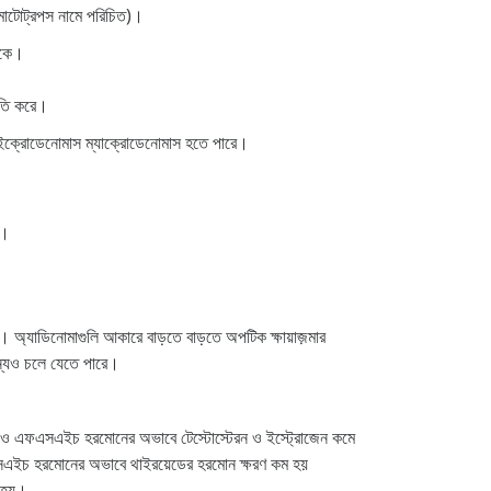
সোমাটোট্রপস নামে পরিচিত)।
থাকে।
ষতি করে।
, মাইক্রোডেনোমাস ম্যাক্রোডেনোমাস হতে পারে।
়।
হয়। অ্যাডিনোমাগুলি আকারে বাড়তে বাড়তে অপটিক ক্ষায়াজ়মার
জন্যও চলে যেতে পারে।
এইচ ও এফএসএইচ হরমোনের অভাবে টেস্টোস্টেরন ও ইস্ট্রোজেন কমে
 টিএসএইচ হরমোনের অভাবে থাইরয়েডের হরমোন ক্ষরণ কম হয়
ি হয়।