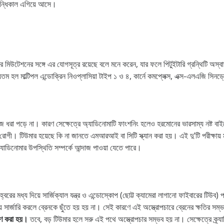
ন্ধিকাল এগিয়ে আসে।
-র মিউটেশনের সঙ্গে এর যোগসূত্র রয়েছে বলে মনে করেন, যার ফলে পিটুইটারি গ্রন্থিটি অস্
ম হল মাল্টিপল এন্ডোক্রিন নিওপ্লাসিয়া টাইপ ১ ও ৪, কার্নে কমপ্লেক্স, এক্স-এলএজি সিন
 ধরা পড়ে না। কারণ সেক্ষেত্রে অ্যাডিনোমাটি ফাংশনিং হলেও হরমোনের ভারসাম্য নষ্ট বা
 হয় রোগী। টিউমার হয়েছে কি না জানতে এমআরআই বা সিটি স্ক্যান করা হয়। এই দু’টি পরীক্ষ
ি অ্যাডিনোমার উপস্থিতি সম্পর্কে আন্দাজ পাওয়া যেতে পারে।
বরের মধ্য দিয়ে সার্জিক্যাল যন্ত্র ও এন্ডোস্কোপ (ছোট্ট ক্যামেরা লাগানো ফাইবারের টিউব) প্
র্জারি করলে ব্রেনকে ছুঁতে হয় হয় না। সেই কারণে এই অস্ত্রোপচারে ব্রেনের ক্ষতির সম্
রণ করা হয়।
তবে, বড় টিউমার হলে সরু এই পথে অস্ত্রোপচার সম্ভব হয় না। সেক্ষেত্রে ক্র্