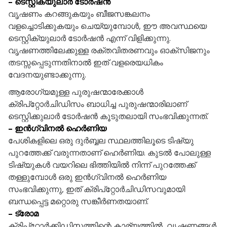
– ടെസ്റ്റിക്യുലാർ ടോർഷൻ
വൃഷണം കറങ്ങുകയും ബീജസങ്കലനം
വളച്ചൊടിക്കുകയും ചെയ്യുമ്പോൾ, ഈ അവസ്ഥയെ
ടെസ്റ്റിക്യുലാർ ടോർഷൻ എന്ന് വിളിക്കുന്നു.
വൃഷണത്തിലേക്കുള്ള രക്തവിതരണവും ഓക്സിജനും
തടസ്സപ്പെടുന്നതിനാൽ ഇത് വളരെയധികം
വേദനയുണ്ടാക്കുന്നു.
ആരോഗ്യമുള്ള പുരുഷന്മാരേക്കാൾ
ക്രിപ്‌റ്റോർചിഡിസം ബാധിച്ച പുരുഷന്മാരിലാണ്
ടെസ്റ്റിക്കുലാർ ടോർഷൻ കൂടുതലായി സംഭവിക്കുന്നത്.
– ഇൻഗ്വിനൽ ഹെർണിയ
പേശികളിലെ ഒരു ദുർബ്ബല സ്ഥലത്തിലൂടെ ടിഷ്യു
പുറത്തേക്ക് വരുന്നതാണ് ഹെർണിയ. കുടൽ പോലുള്ള
ടിഷ്യുകൾ വയറിലെ ഭിത്തിയിൽ നിന്ന് പുറത്തേക്ക്
തള്ളുമ്പോൾ ഒരു ഇൻഗ്വിനൽ ഹെർണിയ
സംഭവിക്കുന്നു, ഇത് ക്രിപ്റ്റോർചിഡിസവുമായി
ബന്ധപ്പെട്ട മറ്റൊരു സങ്കീർണതയാണ്.
– ട്രോമ
ക്രിപ്‌റ്റോർക്കിഡിസത്തിന്റെ കാര്യത്തിൽ, വൃഷണങ്ങൾ