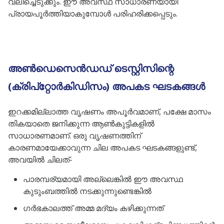
വലിച്ചെടുക്കും. ഈ അവസ്ഥ സാധാരണയായി
പ്രായപൂർത്തിയാകുമ്പോൾ പരിഹരിക്കപ്പെടും.
അൺഡെസെൻഡഡ് ടെസ്റ്റിസിന്റെ
(ക്രിപ്റ്റോർകിഡിസം) അപകട ഘടകങ്ങൾ
ഇറക്കമില്ലാത്ത വൃഷണം അപൂർവമാണ്, പക്ഷേ മാസം
തികയാതെ ജനിക്കുന്ന ആൺകുട്ടികളിൽ
സാധാരണമാണ്. ഒരു വൃഷണത്തിന്
കാരണമായേക്കാവുന്ന ചില അപകട ഘടകങ്ങളുണ്ട്,
അവയിൽ ചിലത്-
പാരമ്പര്യമായി അല്ലെങ്കിൽ ഈ അവസ്ഥ
കുടുംബത്തിൽ നടക്കുന്നുണ്ടെങ്കിൽ
ഗർഭകാലത്ത് അമ്മ മദ്യം കഴിക്കുന്നത്