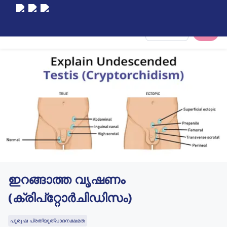
Select City
ഇറങ്ങാത്ത വൃഷണം
(ക്രിപ്റ്റോർചിഡിസം)
പുരുഷ പ്രത്യുത്പാദനക്ഷമത