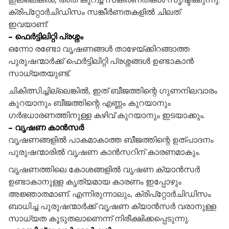
ക്രിപ്‌റ്റോർചിഡിസം സങ്കീർണതകളിൽ ചിലത്
ഇവയാണ്:
– ഫെർട്ടിലിറ്റി പ്രശ്നം
ഒന്നോ രണ്ടോ വൃഷണങ്ങൾ താഴേയ്ക്കിറങ്ങാത്ത
പുരുഷന്മാർക്ക് ഫെർട്ടിലിറ്റി പ്രശ്നങ്ങൾ ഉണ്ടാകാൻ
സാധ്യതയുണ്ട്.
ചികിത്സിച്ചില്ലെങ്കിൽ, ഇത് ബീജത്തിന്റെ ഗുണനിലവാരം
കുറയാനും ബീജത്തിന്റെ എണ്ണം കുറയാനും
ഗർഭധാരണത്തിനുള്ള കഴിവ് കുറയാനും ഇടയാക്കും.
– വൃഷണ കാൻസർ
വൃഷണങ്ങളിൽ പാകമാകാത്ത ബീജത്തിന്റെ ഉത്പാദനം
പുരുഷന്മാരിൽ വൃഷണ കാൻസറിന് കാരണമാകും.
വൃഷണത്തിലെ കോശങ്ങളിൽ വൃഷണ ക്യാൻസർ
ഉണ്ടാകാനുള്ള കൃത്യമായ കാരണം ഇപ്പോഴും
അജ്ഞാതമാണ്. എന്നിരുന്നാലും, ക്രിപ്‌റ്റോർചിഡിസം
ബാധിച്ച പുരുഷന്മാർക്ക് വൃഷണ ക്യാൻസർ വരാനുള്ള
സാധ്യത കൂടുതലാണെന്ന് നിരീക്ഷിക്കപ്പെടുന്നു.