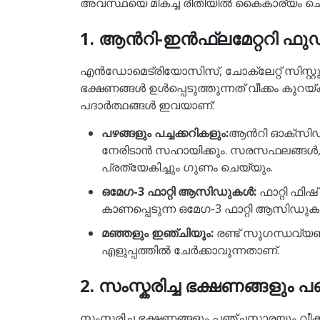
അവസ്ഥയെ മികച്ച രീതിയിൽ കൈകാര്യം ചെയ്യാൻ
1. ആൻറി-ഇൻഫ്ലമേറ്ററി ഫുഡ
എൻഡോമെട്രിയോസിസ്, ചോക്ലേറ്റ് സിസ്റ്റ
ഭക്ഷണങ്ങൾ ഉൾപ്പെടുത്തുന്നത് വീക്കം ക
പദാർത്ഥങ്ങൾ ഇവയാണ്:
പഴങ്ങളും പച്ചക്കറികളും:
ആൻറി ഓക്സിഡൻറ
നേരിടാൻ സഹായിക്കും. സരസഫലങ്ങൾ, ഇ
പ്രത്യേകിച്ചും ഗുണം ചെയ്യും.
ഒമേഗ-3 ഫാറ്റി ആസിഡുകൾ:
ഫാറ്റി ഫ
കാണപ്പെടുന്ന ഒമേഗ-3 ഫാറ്റി ആസിഡുകൾക
മഞ്ഞളും ഇഞ്ചിയും:
രണ്ട് സുഗന്ധവ്യഞ
എളുപ്പത്തിൽ ചേർക്കാവുന്നതാണ്.
2. സംസ്കരിച്ച ഭക്ഷണങ്ങളും
സംസ്കരിച്ച ഭക്ഷണങ്ങളും പഞ്ചസാരയും വീക