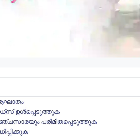
റെ ആഘാതം
്സ് ഉൾപ്പെടുത്തുക
 പഞ്ചസാരയും പരിമിതപ്പെടുത്തുക
പ്പിക്കുക