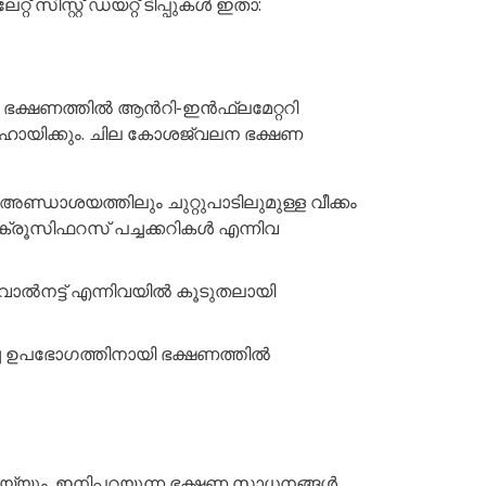
ിസ്റ്റ് ഡയറ്റ് ടിപ്പുകൾ ഇതാ:
െ ഭക്ഷണത്തിൽ ആൻറി-ഇൻഫ്ലമേറ്ററി
 സഹായിക്കും. ചില കോശജ്വലന ഭക്ഷണ
ഡാശയത്തിലും ചുറ്റുപാടിലുമുള്ള വീക്കം
രൂസിഫറസ് പച്ചക്കറികൾ എന്നിവ
ാൽനട്ട് എന്നിവയിൽ കൂടുതലായി
കച്ച ഉപഭോഗത്തിനായി ഭക്ഷണത്തിൽ
െയ്യും. ഇനിപ്പറയുന്ന ഭക്ഷണ സാധനങ്ങൾ