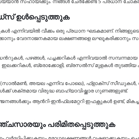
 സഹായിക്കും. നിങ്ങൾ ചേർക്കേണ്ട 5 പ്രധാന ചോക്ലേറ്റ് സ
്സ് ഉൾപ്പെടുത്തുക
ുകൾ എന്നിവയിൽ വീക്കം ഒരു പ്രധാന ഘടകമാണ്. നിങ്ങളുട
ുറയ്ക്കാനും വേദനാജനകമായ ലക്ഷണങ്ങളെ ലഘൂകരിക്കാനും
ുകൾ, പഴങ്ങൾ, പച്ചക്കറികൾ എന്നിവയാൽ സമ്പന്നമായ അണ്
ലക്കറികൾ, ബ്രോക്കോളി, ബ്രസൽസ് മുളകൾ തുടങ്ങിയ ക്
ിഷ് (സാൽമൺ, അയല എന്നിവ പോലെ), ഫ്ളാക്സ് സീഡുകൾ, വ
്ക് ശക്തമായ വിരുദ്ധ ബാഹ്യാവിഷ്ക്കാര ഗുണങ്ങളുണ്ട്.
്ജനങ്ങൾക്കും ആൻറി-ഇൻഫ്ലമേറ്ററി ഇഫക്റ്റുകൾ ഉണ്ട്, മി
 പഞ്ചസാരയും പരിമിതപ്പെടുത്തുക
്കം വർദ്ധിപ്പിക്കുകയും രോഗലക്ഷണങ്ങൾ വഷളാക്കുകയും ച