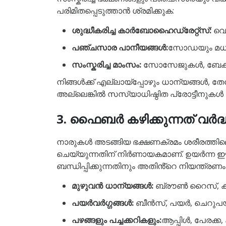
പരിമിതപ്പെടുത്താൻ ശ്രമിക്കുക:
ശുദ്ധീകരിച്ച കാർബോഹൈഡ്രേറ്റ്സ്:
വെള
പഞ്ചസാര പാനീയങ്ങൾ:
സോഡയും മധുര
സംസ്കരിച്ച മാംസം:
സോസേജുകൾ, ബേക്കൺ,
നിങ്ങൾക്ക് എല്ലായ്പ്പോഴും ധാന്യങ്ങൾ, 
അല്ലെങ്കിൽ സസ്യാധിഷ്ഠിത പ്രോട്ടീനുകൾ എ
3. ഫൈബർ കഴിക്കുന്നത് വർദ്ധി
നാരുകൾ അടങ്ങിയ ഭക്ഷണക്രമം ശരീരത്തിലെ 
ചെയ്യുന്നതിന് നിർണായകമാണ്. ഉയർന്ന 
ബന്ധിപ്പിക്കുന്നതിനും അതിൻ്റെ നിയന്ത്രണം
മുഴുവൻ ധാന്യങ്ങൾ:
ബ്രൗൺ റൈസ്, ക്വ
പയർവർഗ്ഗങ്ങൾ:
ബീൻസ്, പയർ, ചെറുപയ
പഴങ്ങളും പച്ചക്കറികളും:
ആപ്പിൾ, പേരക്ക