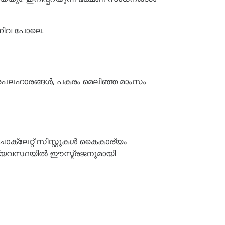
്നിവ പോലെ.
മധുരപലഹാരങ്ങൾ, പകരം മെലിഞ്ഞ മാംസം
ക്ലേറ്റ് സിസ്റ്റുകൾ കൈകാര്യം
വ്യവസ്ഥയിൽ ഈസ്ട്രജനുമായി