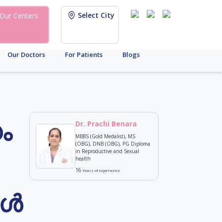
Select City
Our Centers
Our Doctors
For Patients
Blogs
ം
Dr. Prachi Benara
MBBS (Gold Medalist), MS
(OBG), DNB (OBG), PG Diploma
in Reproductive and Sexual
health
16
Years of experience
കൾ