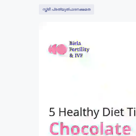
സ്ത്രീ പ്രത്യുത്പാദനക്ഷമത