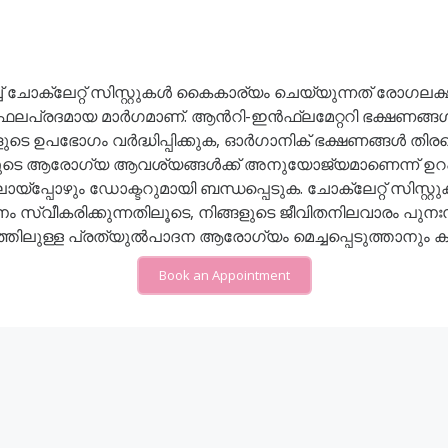
ക്ലേറ്റ് സിസ്റ്റുകൾ കൈകാര്യം ചെയ്യുന്നത് രോഗലക്ഷണ
്ള ഫലപ്രദമായ മാർഗമാണ്. ആൻറി-ഇൻഫ്ലമേറ്ററി ഭക്ഷണങ്ങൾ 
ുടെ ഉപഭോഗം വർദ്ധിപ്പിക്കുക, ഓർഗാനിക് ഭക്ഷണങ്ങൾ തിര
ങളുടെ ആരോഗ്യ ആവശ്യങ്ങൾക്ക് അനുയോജ്യമാണെന്ന് ഉറപ്പ
്ലായ്പ്പോഴും ഡോക്ടറുമായി ബന്ധപ്പെടുക. ചോക്ലേറ്റ് സിസ്റ്
പനം സ്വീകരിക്കുന്നതിലൂടെ, നിങ്ങളുടെ ജീവിതനിലവാരം പു
തത്തിലുള്ള പ്രത്യുൽപാദന ആരോഗ്യം മെച്ചപ്പെടുത്താനും ക
Book an Appointment