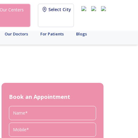
Select City
Our Centers
Our Doctors
For Patients
Blogs
Book an Appointment