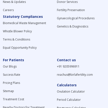
News & Updates
Donor Services
Careers
Fertility Preservation
Statutory Compliances
Gynaecological Procedures
Biomedical Waste Management
Genetics & Diagnostics
Whistle Blower Policy
Terms & Conditions
Equal Opportunity Policy
For Patients
Contact us
Our Blogs
+91 9205996911
Success Rate
reachus@birlafertility.com
Pricing Plans
Calculators
Sitemap
Ovulation Calculator
Treatment Cost
Period Calculator
Nearby Doctors for Treatment
Pregnancy Calculator