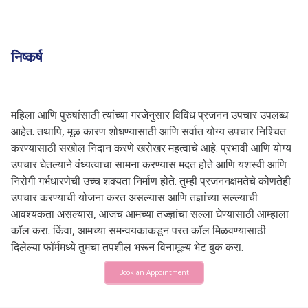
निष्कर्ष
महिला आणि पुरुषांसाठी त्यांच्या गरजेनुसार विविध प्रजनन उपचार उपलब्ध
आहेत. तथापि, मूळ कारण शोधण्यासाठी आणि सर्वात योग्य उपचार निश्चित
करण्यासाठी सखोल निदान करणे खरोखर महत्वाचे आहे. प्रभावी आणि योग्य
उपचार घेतल्याने वंध्यत्वाचा सामना करण्यास मदत होते आणि यशस्वी आणि
निरोगी गर्भधारणेची उच्च शक्यता निर्माण होते. तुम्‍ही प्रजननक्षमतेचे कोणतेही
उपचार करण्‍याची योजना करत असल्‍यास आणि तज्ञांच्या सल्‍ल्‍याची
आवश्‍यकता असल्‍यास, आजच आमच्या तज्ज्ञांचा सल्ला घेण्यासाठी आम्हाला
कॉल करा. किंवा, आमच्या समन्वयकाकडून परत कॉल मिळवण्यासाठी
दिलेल्या फॉर्ममध्ये तुमचा तपशील भरून विनामूल्य भेट बुक करा.
Book an Appointment