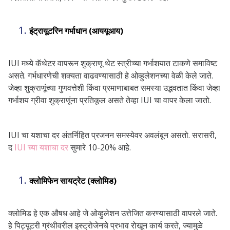
इंट्रायूटरिन गर्भाधान (आययूआय)
IUI मध्ये कॅथेटर वापरून शुक्राणू थेट स्त्रीच्या गर्भाशयात टाकणे समाविष्ट
असते. गर्भधारणेची शक्यता वाढवण्यासाठी हे ओव्हुलेशनच्या वेळी केले जाते.
जेव्हा शुक्राणूंच्या गुणवत्तेशी किंवा प्रमाणाबाबत समस्या उद्भवतात किंवा जेव्हा
गर्भाशय ग्रीवा शुक्राणूंना प्रतिकूल असते तेव्हा IUI चा वापर केला जातो.
IUI चा यशाचा दर अंतर्निहित प्रजनन समस्येवर अवलंबून असतो. सरासरी,
द
IUI च्या यशाचा दर
सुमारे 10-20% आहे.
क्लोमिफेन सायट्रेट (क्लोमिड)
क्लोमिड हे एक औषध आहे जे ओव्हुलेशन उत्तेजित करण्यासाठी वापरले जाते.
हे पिट्यूटरी ग्रंथीवरील इस्ट्रोजेनचे प्रभाव रोखून कार्य करते, ज्यामुळे