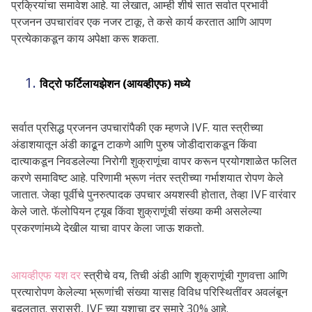
प्रक्रियांचा समावेश आहे. या लेखात, आम्ही शीर्ष सात सर्वात प्रभावी
प्रजनन उपचारांवर एक नजर टाकू, ते कसे कार्य करतात आणि आपण
प्रत्येकाकडून काय अपेक्षा करू शकता.
विट्रो फर्टिलायझेशन (आयव्हीएफ) मध्ये
सर्वात प्रसिद्ध प्रजनन उपचारांपैकी एक म्हणजे IVF. यात स्त्रीच्या
अंडाशयातून अंडी काढून टाकणे आणि पुरुष जोडीदाराकडून किंवा
दात्याकडून निवडलेल्या निरोगी शुक्राणूंचा वापर करून प्रयोगशाळेत फलित
करणे समाविष्ट आहे. परिणामी भ्रूण नंतर स्त्रीच्या गर्भाशयात रोपण केले
जातात. जेव्हा पूर्वीचे पुनरुत्पादक उपचार अयशस्वी होतात, तेव्हा IVF वारंवार
केले जाते. फॅलोपियन ट्यूब किंवा शुक्राणूंची संख्या कमी असलेल्या
प्रकरणांमध्ये देखील याचा वापर केला जाऊ शकतो.
आयव्हीएफ यश दर
स्त्रीचे वय, तिची अंडी आणि शुक्राणूंची गुणवत्ता आणि
प्रत्यारोपण केलेल्या भ्रूणांची संख्या यासह विविध परिस्थितींवर अवलंबून
बदलतात. सरासरी, IVF च्या यशाचा दर सुमारे 30% आहे.