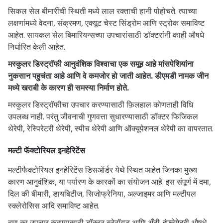
सिकल सेल बीमारींची स्थिती मध्ये लाल रक्ताची हानी पोहोचते. त्याच्या
लक्षणांमध्ये वेदना, संक्रमण, एक्यूट चेस्ट सिंड्रोम आणि स्ट्रोक समाविष्ट
आहेत. सायकल सेल बिमारियन्सच्या उपचारांसाठी डॉक्टरांनी काही औषधे
निर्धारित केली आहेत.
मस्कुलर डिस्ट्रॉफी आनुवंशिक विश्वाचा एक समूह आहे मांसपेशियांना
नुकसान पहुचंता आहे आणि वे कमजोर हो जाती आहेत. डीएमडी नामक जीन
मध्ये खराबी के कारण ही समस्या निर्माण होते.
मस्कुलर डिस्ट्रॉफीचा उपचार करण्यासाठी फ़िलहाल कोणताही विधि
उपलब्ध नाही. परंतु जीवनाची गुणवत्ता सुधारण्यासाठी डॉक्टर फिजिकल
थेरेपी, रेस्पिरेटरी थेरेपी, स्पीच थेरेपी आणि ऑक्यूपेशनल थेरेपी का वापरतात.
मल्टी फॅक्टोरियल इनहेरिटेंस
मल्टीफैक्टोरियल इनहेरिटेंस डिसऑर्डर येथे स्थित आहेत जिनका मुख्य
कारण आनुवंशिक, या पर्यारण के कारकों का संयोजन आहे. इस संपूर्ण में दमा,
दिल की बीमारी, डायबिटीज, सिजोफ्रेनिया, अल्जाइमर आणि मल्टीपल
स्क्लेरोसिस आदि समाविष्ट आहेत.
दमा का उपचार करण्यासाठी डॉक्टर स्टेरॉयड आणि अँटी-इंफ्लेमेटरी औषधे