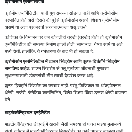
क्रोमोसोम एब्नॉर्मेलिटीज
क्रोमोम एब्नॉर्मेलिटीज यानी गुण समस्या सोडवत नाही आणि क्रोमोसोम
प्रभावित होते असे दिसते की पुरेसे क्रोमोसोम असणे, शिवाय क्रोमोसोम
असणे या अशा प्रकारची संरचनात्मकता असू शकते.
कोशिका के विभाजन पर जब कोणतीही त्रुटी (त्रुटी) होती तो क्रोमोसोम
एब्नॉर्मेलिटीज की समस्या निर्माण झाली होती. सामान्यतः येय्या स्पर्म या अंडे
मध्ये होती. हालाँकि, ये गर्भधारणा के बाद भी हो सकता है.
क्रोमोसोम एब्नॉर्मेलिटीज में डाउन सिंड्रोम आणि वूल्फ-हिर्चहॉर्न सिंड्रोम
समाविष्ट आहेत.
डाउन सिंड्रोम से फ्लू मुलांच्या जीवनाची गुणवत्ता
सुधारण्यासाठी डॉक्टरांची टीम त्याची देखरेख करत आहे.
वूल्फ-हिर्चहॉर्न सिंड्रोम का उपचार नाही. परंतु फिजिकल या ऑक्यूपेशनल
थेरेपी, सर्जरी, जेनेटिक काउंसिलिंग, विशेष शिक्षण किंवा ड्रग्स थेरेपी वापरता
येते.
माइटोकॉन्ड्रियल इनहेरिटेंस
माइटोकॉन्ड्रियल डीएनई में खराबी जैसी समस्या ही फक्त माझ्या मुलांमध्ये
होती. वर्तमान में माइटोकॉन्ड्रियल डिसऑर्डर का कोई उपचार उपलब्ध नाही.