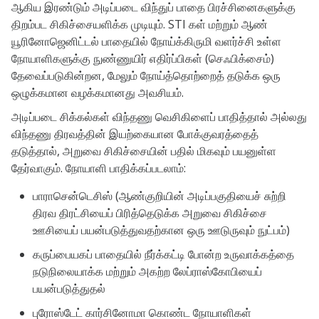
ஆகிய இரண்டும் அடிப்படை விந்துப் பாதை பிரச்சினைகளுக்கு
திறம்பட சிகிச்சையளிக்க முடியும். STI கள் மற்றும் ஆண்
யூரினோஜெனிட்டல் பாதையில் நோய்க்கிருமி வளர்ச்சி உள்ள
நோயாளிகளுக்கு நுண்ணுயிர் எதிர்ப்பிகள் (செஃபிக்சைம்)
தேவைப்படுகின்றன, மேலும் நோய்த்தொற்றைத் தடுக்க ஒரு
ஒழுக்கமான வழக்கமானது அவசியம்.
அடிப்படை சிக்கல்கள் விந்தணு வெசிகிளைப் பாதித்தால் அல்லது
விந்தணு திரவத்தின் இயற்கையான போக்குவரத்தைத்
தடுத்தால், அறுவை சிகிச்சையின் பதில் மிகவும் பயனுள்ள
தேர்வாகும். நோயாளி பாதிக்கப்படலாம்:
பாராசென்டெசிஸ் (ஆண்குறியின் அடிப்பகுதியைச் சுற்றி
திரவ திரட்சியைப் பிரித்தெடுக்க அறுவை சிகிச்சை
ஊசியைப் பயன்படுத்துவதற்கான ஒரு ஊடுருவும் நுட்பம்)
கருப்பையகப் பாதையில் நீர்க்கட்டி போன்ற உருவாக்கத்தை
நடுநிலையாக்க மற்றும் அகற்ற லேப்ராஸ்கோபியைப்
பயன்படுத்துதல்
புரோஸ்டேட் கார்சினோமா கொண்ட நோயாளிகள்