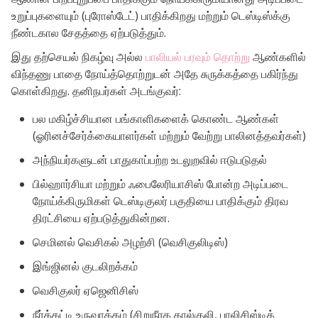
உறுப்புகளையும் (புரோஸ்டேட்) பாதிக்கிறது மற்றும் டெஸ்டிஸ்க்கு
நீண்டகால சேதத்தை ஏற்படுத்தும்.
இது தற்செயல் நிகழ்வு அல்ல
பாலியல் பரவும் தொற்று
ஆண்களில்
விந்தணு பாதை நோய்த்தொற்றுடன் அதே சுருக்கத்தை பகிர்ந்து
கொள்கிறது. தனிநபர்கள் அடங்குவர்:
பல மகிழ்ச்சியான பங்காளிகளைக் கொண்ட ஆண்கள்
(ஓரினச்சேர்க்கையாளர்கள் மற்றும் வேற்று பாலினத்தவர்கள்)
அந்நியர்களுடன் பாதுகாப்பற்ற உடலுறவில் ஈடுபடுதல்
பில்ஹார்சியா மற்றும் ஃபைலேரியாசிஸ் போன்ற அடிப்படை
நோய்க்கிருமிகள் டெஸ்டிகுலர் பகுதியை பாதிக்கும் திரவ
திரட்சியை ஏற்படுத்துகின்றன.
செமினல் வெசிகல் அழற்சி (வெசிகுலிடிஸ்)
இங்ஜினல் குடலிறக்கம்
வெசிகுலர் ஏஜெனிசிஸ்
நீர்க்கட்டி உருவாக்கம் (சிறுநீரக கால்குலி, பாலிசிஸ்டிக்