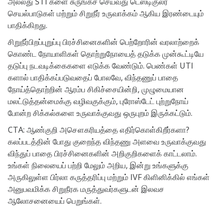
அல்லது STI களை சுருங்கச் செய்வது டெஸ்டிகுலர்
செயல்பாடுகள் மற்றும் சிறுநீர் உருவாக்கம் ஆகிய இரண்டையும்
பாதிக்கிறது.
சிறுநீர்பிறப்புறுப்பு பிரச்சினைகளின் பெற்றோரின் வரலாற்றைக்
கொண்ட நோயாளிகள் தொற்றுநோயைத் தடுக்க முன்கூட்டியே
தடுப்பு நடவடிக்கைகளை எடுக்க வேண்டும். பெண்கள் UTI
களால் பாதிக்கப்படுவதைப் போலவே, விந்தணுப் பாதை
நோய்த்தொற்றின் ஆரம்ப சிகிச்சையின்றி, முழுமையான
மலட்டுத்தன்மைக்கு வழிவகுக்கும், புரோஸ்டேட் புற்றுநோய்
போன்ற சிக்கல்களை உருவாக்குவது ஒருபுறம் இருக்கட்டும்.
CTA: ஆண்குறி அசௌகரியத்தை எதிர்கொள்கிறீர்களா?
கலப்படத்தின் போது குறைந்த விந்தணு அளவை உருவாக்குவது
விந்துப் பாதை பிரச்சினைகளின் அறிகுறிகளைக் காட்டலாம்.
உங்கள் நிலையைப் பற்றி மேலும் அறிய, இன்று உங்களுக்கு
அருகிலுள்ள பிர்லா கருத்தரிப்பு மற்றும் IVF கிளினிக்கில் எங்கள்
அனுபவமிக்க சிறுநீரக மருத்துவர்களுடன் இலவச
ஆலோசனையைப் பெறுங்கள்.