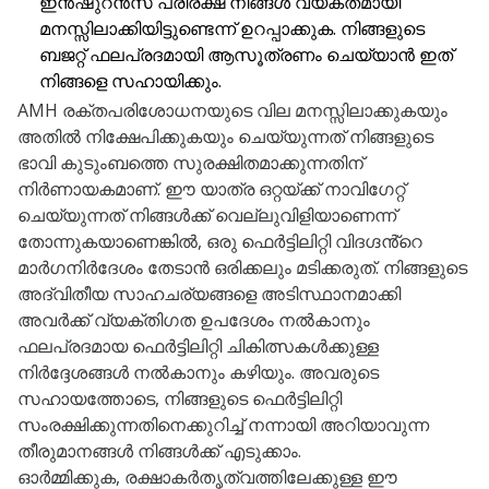
ഇൻഷുറൻസ് പരിരക്ഷ നിങ്ങൾ വ്യക്തമായി
മനസ്സിലാക്കിയിട്ടുണ്ടെന്ന് ഉറപ്പാക്കുക. നിങ്ങളുടെ
ബജറ്റ് ഫലപ്രദമായി ആസൂത്രണം ചെയ്യാൻ ഇത്
നിങ്ങളെ സഹായിക്കും.
AMH രക്തപരിശോധനയുടെ വില മനസ്സിലാക്കുകയും
അതിൽ നിക്ഷേപിക്കുകയും ചെയ്യുന്നത് നിങ്ങളുടെ
ഭാവി കുടുംബത്തെ സുരക്ഷിതമാക്കുന്നതിന്
നിർണായകമാണ്. ഈ യാത്ര ഒറ്റയ്ക്ക് നാവിഗേറ്റ്
ചെയ്യുന്നത് നിങ്ങൾക്ക് വെല്ലുവിളിയാണെന്ന്
തോന്നുകയാണെങ്കിൽ, ഒരു ഫെർട്ടിലിറ്റി വിദഗ്ദൻ്റെ
മാർഗനിർദേശം തേടാൻ ഒരിക്കലും മടിക്കരുത്. നിങ്ങളുടെ
അദ്വിതീയ സാഹചര്യങ്ങളെ അടിസ്ഥാനമാക്കി
അവർക്ക് വ്യക്തിഗത ഉപദേശം നൽകാനും
ഫലപ്രദമായ ഫെർട്ടിലിറ്റി ചികിത്സകൾക്കുള്ള
നിർദ്ദേശങ്ങൾ നൽകാനും കഴിയും. അവരുടെ
സഹായത്തോടെ, നിങ്ങളുടെ ഫെർട്ടിലിറ്റി
സംരക്ഷിക്കുന്നതിനെക്കുറിച്ച് നന്നായി അറിയാവുന്ന
തീരുമാനങ്ങൾ നിങ്ങൾക്ക് എടുക്കാം.
ഓർമ്മിക്കുക, രക്ഷാകർതൃത്വത്തിലേക്കുള്ള ഈ