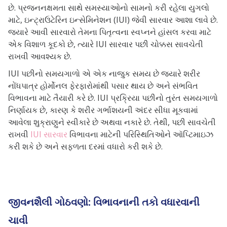
છે. પ્રજનનક્ષમતા સાથે સમસ્યાઓનો સામનો કરી રહેલા યુગલો
માટે, ઇન્ટ્રાઉટેરિન ઇન્સેમિનેશન (IUI) જેવી સારવાર આશા લાવે છે.
જ્યારે આવી સારવારો તેમના પિતૃત્વના સ્વપ્નને હાંસલ કરવા માટે
એક વિશાળ કૂદકો છે, ત્યારે IUI સારવાર પછી ચોક્કસ સાવચેતી
રાખવી આવશ્યક છે.
IUI પછીનો સમયગાળો એ એક નાજુક સમય છે જ્યારે શરીર
નોંધપાત્ર હોર્મોનલ ફેરફારોમાંથી પસાર થાય છે અને સંભવિત
વિભાવના માટે તૈયારી કરે છે. IUI પ્રક્રિયા પછીનો તુરંત સમયગાળો
નિર્ણાયક છે, કારણ કે શરીર ગર્ભાશયની અંદર સીધા મૂકવામાં
આવેલા શુક્રાણુને સ્વીકારે છે અથવા નકારે છે. તેથી, પછી સાવચેતી
રાખવી
IUI સારવાર
વિભાવના માટેની પરિસ્થિતિઓને ઑપ્ટિમાઇઝ
કરી શકે છે અને સફળતા દરમાં વધારો કરી શકે છે.
જીવનશૈલી ગોઠવણો: વિભાવનાની તકો વધારવાની
ચાવી