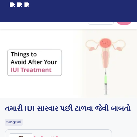
Select City
તમારી IUI સારવાર પછી ટાળવા જેવી બાબતો
આઈયુઆઈ