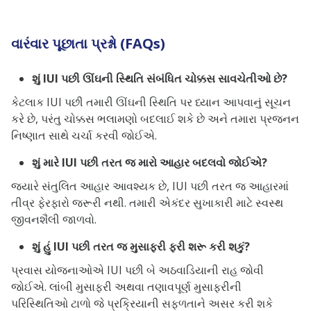
વારંવાર પૂછાતા પ્રશ્નો (FAQs)
શું IUI પછી ઊંઘની સ્થિતિ સંબંધિત ચોક્કસ સાવચેતીઓ છે?
કેટલાક IUI પછી તમારી ઊંઘની સ્થિતિ પર ધ્યાન આપવાનું સૂચન
કરે છે, પરંતુ ચોક્કસ ભલામણો બદલાઈ શકે છે અને તમારા પ્રજનન
નિષ્ણાત સાથે ચર્ચા કરવી જોઈએ.
શું મારે IUI પછી તરત જ મારો આહાર બદલવો જોઈએ?
જ્યારે સંતુલિત આહાર આવશ્યક છે, IUI પછી તરત જ આહારમાં
તીવ્ર ફેરફારો જરૂરી નથી. તમારી એકંદર સુખાકારી માટે સ્વસ્થ
જીવનશૈલી જાળવો.
શું હું IUI પછી તરત જ મુસાફરી ફરી શરૂ કરી શકું?
પ્રવાસ યોજનાઓએ IUI પછી બે અઠવાડિયાની રાહ જોવી
જોઈએ. લાંબી મુસાફરી અથવા તણાવપૂર્ણ મુસાફરીની
પરિસ્થિતિઓ ટાળો જે પ્રક્રિયાની સફળતાને અસર કરી શકે