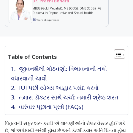
Dr. Prachi Benara
MBBS (Gold Medalist), MS (OBG), DNB (OBG), PG
Diploma in Reproductive and Sexual health
16
Years of experience
Table of Contents
જીવનશૈલી ગોઠવણો: વિભાવનાની તકો
વધારવાની ચાવી
IUI પછી યોગ્ય આહાર પસંદ કરવો
તમારા ડૉક્ટર સાથે ચર્ચા: તમારી શ્રેષ્ઠ શરત
વારંવાર પૂછાતા પ્રશ્નો (FAQs)
પિતૃત્વની સફર શરૂ કરવી એ લાગણીઓનો રોલરકોસ્ટર હોઈ શકે
છે, જે અપેક્ષાથી ભરેલી હોય છે અને કેટલીકવાર અનિશ્ચિતતા હોય