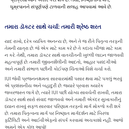
ધૂમ્રપાનને સંપૂર્ણપણે ટાળવાની સલાહ આપવામાં આવે છે.
તમારા ડૉક્ટર સાથે ચર્ચા: તમારી શ્રેષ્ઠ શરત
યાદ રાખો, દરેક વ્યક્તિ અનન્ય છે, અને તે જ રીતે પિતૃત્વ તરફની
તેમની યાત્રા છે. જે એક માટે કામ કરે છે તે કદાચ બીજા માટે કામ
ન કરે. તેથી, તમારા ડૉક્ટર સાથે વાતચીતની ખુલ્લી લાઇન જાળવવી
મહત્વપૂર્ણ છે. તમારી જીવનશૈલીની આદતો, આહાર પસંદગીઓ
અને તમારી સંભાળ પછીની કોઈપણ ચિંતાઓ વિશે ચર્ચા કરો.
IUI જેવી પ્રજનનક્ષમતા સારવારમાંથી પસાર થવા માટે પગલું ભરવું
એ પ્રશંસનીય અને બહાદુરી છે. જ્યારે પ્રવાસ ક્યારેક
જબરજસ્ત લાગે છે, ત્યારે IUI પછી યોગ્ય સાવચેતી રાખવી, તમારા
ડૉક્ટર સાથે સારો સંવાદ જાળવવો અને તમારી એકંદર સુખાકારીનું
ધ્યાન રાખવું સફળ સારવાર પરિણામ તરફનો માર્ગ મોકળો કરી શકે
છે. તમારા પિતૃત્વના માર્ગ પર નિષ્ણાત માર્ગદર્શન માટે બિરલા
ફર્ટિલિટી અને આઈવીએફનો સંપર્ક કરવામાં અચકાશો નહીં. આજે
અમને એક કૉલ આપો!