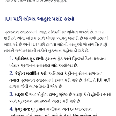
સ્કોર ધરાવતા લોકો પાસે માત્ર 5% હતી.
IUI પછી યોગ્ય આહાર પસંદ કરવો
પ્રજનન સ્વાસ્થ્યમાં આહાર નિર્ણાયક ભૂમિકા ભજવે છે. તમારા
શરીરને એવા ખોરાક સાથે પોષણ આપવું જરૂરી છે જે ગર્ભધારણમાં
મદદ કરે છે અને IUI પછી ટાળવા માટેની વસ્તુઓ જે સંભવિતપણે
તમારી ગર્ભાવસ્થાની તકોને નુકસાન પહોંચાડી શકે છે:
પ્રોસેસ્ડ ફૂડ ટાળો:
ટ્રાન્સ ફેટ અને પ્રિઝર્વેટિવ્સ ધરાવતા
ખોરાક પ્રજનન સ્વાસ્થ્ય માટે અયોગ્ય છે.
કેફીન મર્યાદિત કરો:
અતિશય કેફીનનું સેવન સંભવતઃ
તમારા પ્રજનન સ્વાસ્થ્યમાં દખલ કરી શકે છે. તેથી, તે IUI પછી
ટાળવા જેવી બાબતોમાંની એક છે.
મદ્યાર્ક:
આલ્કોહોલ ટાળવું શ્રેષ્ઠ છે કારણ કે તે હોર્મોન સ્તરો
અને પ્રજનન સ્વાસ્થ્યને અસર કરી શકે છે.
ધુમ્રપાન:
ધૂમ્રપાન ગર્ભાધાન અને ઇમ્પ્લાન્ટેશન
પ્રક્રિયાઓને અસર કરી શકે છે. તેથી, નિષ્ણાતોના મતે,