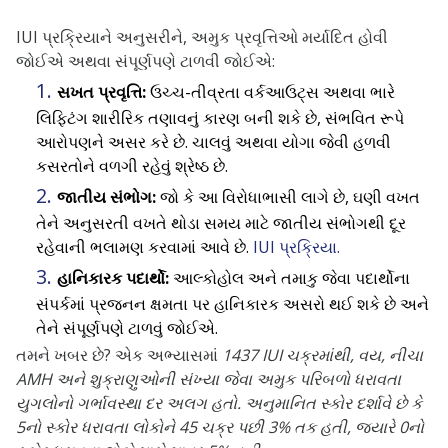
IUI પ્રક્રિયાને અનુસરીને, અમુક પ્રવૃત્તિઓ મર્યાદિત હોવી
જોઈએ અથવા સંપૂર્ણપણે ટાળવી જોઈએ:
સખત પ્રવૃત્તિ:
ઉચ્ચ-તીવ્રતા વર્કઆઉટ્સ અથવા ભારે
લિફ્ટિંગ શારીરિક તણાવનું કારણ બની શકે છે, સંભવિત રૂપે
આરોપણને અસર કરે છે. ચાલવું અથવા યોગા જેવી હળવી
કસરતોને વળગી રહેવું શ્રેષ્ઠ છે.
જાતીય સંભોગ:
જો કે આ વિરોધાભાસી લાગે છે, ઘણી વખત
તેને અનુસરતી વખતે થોડા સમય માટે જાતીય સંભોગથી દૂર
રહેવાની ભલામણ કરવામાં આવે છે.
IUI પ્રક્રિયા.
હાનિકારક પદાર્થો:
આલ્કોહોલ અને તમાકુ જેવા પદાર્થોના
સંપર્કમાં પ્રજનન ક્ષમતા પર હાનિકારક અસરો થઈ શકે છે અને
તેને સંપૂર્ણપણે ટાળવું જોઈએ.
તમને ખબર છે? એક અભ્યાસમાં
1437 IUI ચક્રમાંથી, વય, નીચા
AMH અને શુક્રાણુઓની સંખ્યા જેવા અમુક પરિબળો ધરાવતા
યુગલોનો ગર્ભાવસ્થા દર અલગ હતો. અનુમાનિત સ્કોર દર્શાવે છે કે
5નો સ્કોર ધરાવતા લોકોને 45 ચક્ર પછી 3% તક હતી, જ્યારે 0નો