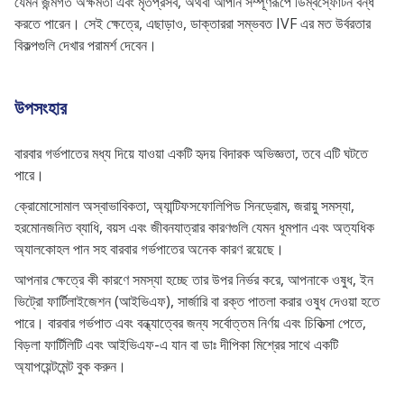
যেমন জন্মগত অক্ষমতা এবং মৃতপ্রসব, অথবা আপনি সম্পূর্ণরূপে ডিম্বস্ফোটন বন্ধ
করতে পারেন। সেই ক্ষেত্রে, এছাড়াও, ডাক্তাররা সম্ভবত IVF এর মত উর্বরতার
বিকল্পগুলি দেখার পরামর্শ দেবেন।
উপসংহার
বারবার গর্ভপাতের মধ্য দিয়ে যাওয়া একটি হৃদয় বিদারক অভিজ্ঞতা, তবে এটি ঘটতে
পারে।
ক্রোমোসোমাল অস্বাভাবিকতা, অ্যান্টিফসফোলিপিড সিনড্রোম, জরায়ু সমস্যা,
হরমোনজনিত ব্যাধি, বয়স এবং জীবনযাত্রার কারণগুলি যেমন ধূমপান এবং অত্যধিক
অ্যালকোহল পান সহ বারবার গর্ভপাতের অনেক কারণ রয়েছে।
আপনার ক্ষেত্রে কী কারণে সমস্যা হচ্ছে তার উপর নির্ভর করে, আপনাকে ওষুধ, ইন
ভিট্রো ফার্টিলাইজেশন (আইভিএফ), সার্জারি বা রক্ত ​​পাতলা করার ওষুধ দেওয়া হতে
পারে। বারবার গর্ভপাত এবং বন্ধ্যাত্বের জন্য সর্বোত্তম নির্ণয় এবং চিকিত্সা পেতে,
বিড়লা ফার্টিলিটি এবং আইভিএফ-এ যান বা ডাঃ দীপিকা মিশ্রের সাথে একটি
অ্যাপয়েন্টমেন্ট বুক করুন।