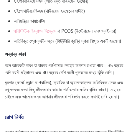
হাইপারথাইরয়েডিজম (অতিরিক্ত থাইরয়েড হরমোন)
হাইপোথাইরয়েডিজম (থাইরয়েড হরমোনের ঘাটতি)
অনিয়ন্ত্রিত ডায়াবেটিস
পলিসিস্টিক ডিম্বাশয় সিন্ড্রোম
বা PCOS (ইস্ট্রোজেন ভারসাম্যহীনতা)
অতিরিক্ত প্রোল্যাক্টিন স্তর (পিটুইটারি গ্রন্থি দ্বারা নিঃসৃত একটি হরমোন)
অন্যান্য কারণ
বয়স আরেকটি কারণ যা বারবার গর্ভপাতের ক্ষেত্রে অবদান রাখতে পারে। 35 বছরের
বেশি বয়সী মহিলাদের এবং 40 বছরের বেশি বয়সী পুরুষদের মধ্যে ঝুঁকি বেশি।
ধূমপান (ফার্স্ট-হ্যান্ড বা প্যাসিভ), ক্যাফিন বা অ্যালকোহলের অতিরিক্ত সেবন এবং
স্থূলত্বের মতো কিছু জীবনধারার কারণও গর্ভাবস্থার ক্ষতির ঝুঁকির কারণ। সাহায্য
চাইতে এবং ভালোর জন্য আপনার জীবনধারা পরিবর্তন করতে কখনই দেরি হয় না।
রোগ নির্ণয়