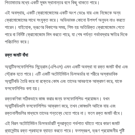
পিতামাতার মধ্যে একটি সুষম স্থানান্তর বলে কিছু থাকতে পারে।
এই অবস্থায়, একটি ক্রোমোজোমের একটি অংশ ভেঙে যায় এবং নিজেকে অন্য
ক্রোমোজোমের সাথে সংযুক্ত করে। অভিভাবক কোনো উপসর্গ অনুভব নাও করতে
পারেন। যাইহোক, ভ্রূণের বিকাশের সময়, শিশু হয় অতিরিক্ত ক্রোমোজোম পেতে
পারে বা নির্দিষ্ট ক্রোমোজোম মিস করতে পারে, যা শেষ পর্যন্ত গর্ভাবস্থার ক্ষতির দিকে
পরিচালিত করে।
রক্ত জমাট বাঁধা
অ্যান্টিফসফোলিপিড সিন্ড্রোম (এপিএস) এমন একটি অবস্থা যা রক্ত ​​​​জমাট বাঁধা এবং
স্ট্রোক হতে পারে। এটি একটি অটোইমিউন ডিসঅর্ডার যা শরীরে অস্বাভাবিক
অ্যান্টিবডি তৈরি করে যা রক্তের কোষ এবং তাদের আবরণকে আক্রমণ করে, যাকে
ফসফোলিপিড বলা হয়।
রক্তকণিকা সঠিকভাবে কাজ করার জন্য ফসফোলিপিড প্রয়োজন। যখন
অ্যান্টিবডিগুলি ফসফোলিপিড আক্রমণ করে, তখন কোষগুলি আটকে যায় এবং
রক্তনালীগুলির মাধ্যমে তাদের গন্তব্যে যেতে পারে না। ফলে রক্ত ​​জমাট বাঁধে।
এই বিরল অটোইমিউন ডিসঅর্ডারটি পুনরাবৃত্ত গর্ভপাত ঘটাতে পারে কারণ জমাট
প্ল্যাসেন্টায় রক্ত ​​​​প্রবাহকে ব্যাহত করতে পারে। ফলস্বরূপ, ভ্রূণ প্রয়োজনীয় পুষ্টি