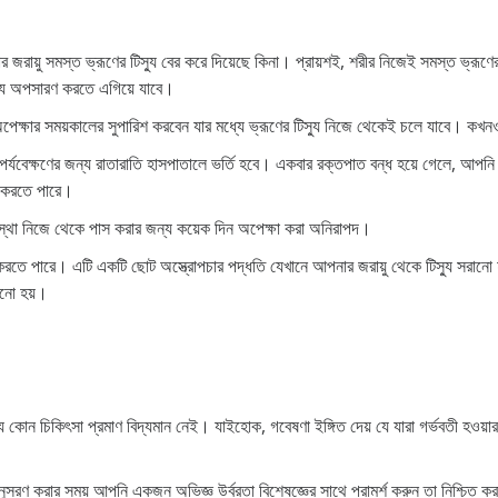
র জরায়ু সমস্ত ভ্রূণের টিস্যু বের করে দিয়েছে কিনা। প্রায়শই, শরীর নিজেই সমস্ত ভ্রূণে
যু অপসারণ করতে এগিয়ে যাবে।
পেক্ষার সময়কালের সুপারিশ করবেন যার মধ্যে ভ্রূণের টিস্যু নিজে থেকেই চলে যাবে। কখন
, পর্যবেক্ষণের জন্য রাতারাতি হাসপাতালে ভর্তি হবে। একবার রক্তপাত বন্ধ হয়ে গেলে, আপনি নি
দন করতে পারে।
াবস্থা নিজে থেকে পাস করার জন্য কয়েক দিন অপেক্ষা করা অনিরাপদ।
তে পারে। এটি একটি ছোট অস্ত্রোপচার পদ্ধতি যেখানে আপনার জরায়ু থেকে টিস্যু সরানো হয়
রানো হয়।
্য কোন চিকিৎসা প্রমাণ বিদ্যমান নেই। যাইহোক, গবেষণা ইঙ্গিত দেয় যে যারা গর্ভবতী হওয়ার
রণ করার সময় আপনি একজন অভিজ্ঞ উর্বরতা বিশেষজ্ঞের সাথে পরামর্শ করুন তা নিশ্চিত করা 