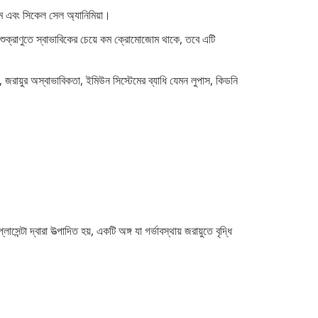
োম এবং সিকেল সেল অ্যানিমিয়া।
ং শুক্রাণুতে স্বাভাবিকের চেয়ে কম ক্রোমোজোম থাকে, তবে এটি
জরায়ুর অস্বাভাবিকতা, ইমিউন সিস্টেমের ব্যাধি যেমন লুপাস, কিডনি
া দ্বারা উত্পাদিত হয়, একটি অঙ্গ যা গর্ভাবস্থায় জরায়ুতে বৃদ্ধি
।