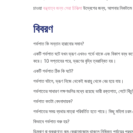
চাওয়া
বন্ধ্যাত্ব জন্য সেরা চিকিত্সা
উদ্বেগের জন্য, আপনার নিকটতম বিড়
বিবরণ
গর্ভপাত কি সন্তান হারানোর সমান?
একটি গর্ভপাত ঘটে যখন ভ্রূণ এখনও গর্ভে থাকে এবং বিকাশ বন্ধ করে 
করে। 10 সপ্তাহের পরে, ভ্রূণের বৃদ্ধি ত্বরান্বিত হয়।
একটি গর্ভপাত ঠিক কি ঘটে?
গর্ভপাত ঘটলে, ভ্রূণ নিজে থেকেই জরায়ু থেকে বের হয়ে যায়।
গর্ভপাতের সাধারণ লক্ষণগুলির মধ্যে রয়েছে ভারী রক্তপাত, পেটে খিঁচ
গর্ভপাত কতটা বেদনাদায়ক?
গর্ভপাতের সময় ব্যথার মাত্রা পরিবর্তিত হতে পারে। কিছু মহিলা চ
কিভাবে গর্ভপাত শুরু হয়?
ডিম্বাণু বা শুক্রাণুতে কম ক্রোমোজোম থাকলে নিষিক্ত পর্যায়ের 