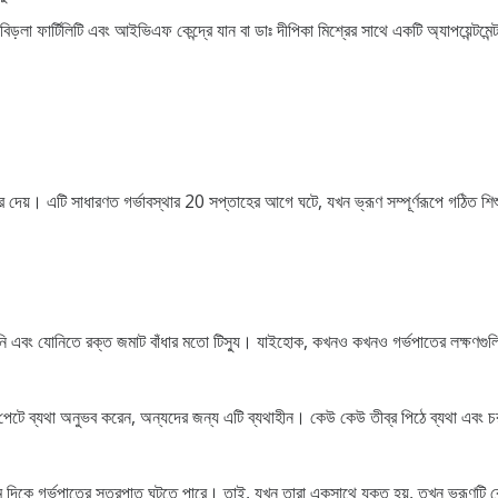
লা ফার্টিলিটি এবং আইভিএফ কেন্দ্রে যান বা ডাঃ দীপিকা মিশ্রের সাথে একটি অ্যাপয়েন্টমেন
দেয়। এটি সাধারণত গর্ভাবস্থার 20 সপ্তাহের আগে ঘটে, যখন ভ্রূণ সম্পূর্ণরূপে গঠিত শিশু
ুনি এবং যোনিতে রক্ত ​​জমাট বাঁধার মতো টিস্যু। যাইহোক, কখনও কখনও গর্ভপাতের লক্ষণগুলি দা
রম পেটে ব্যথা অনুভব করেন, অন্যদের জন্য এটি ব্যথাহীন। কেউ কেউ তীব্র পিঠে ব্যথা এবং
প্রথম দিকে গর্ভপাতের সূত্রপাত ঘটতে পারে। তাই, যখন তারা একসাথে যুক্ত হয়, তখন ভ্রূ