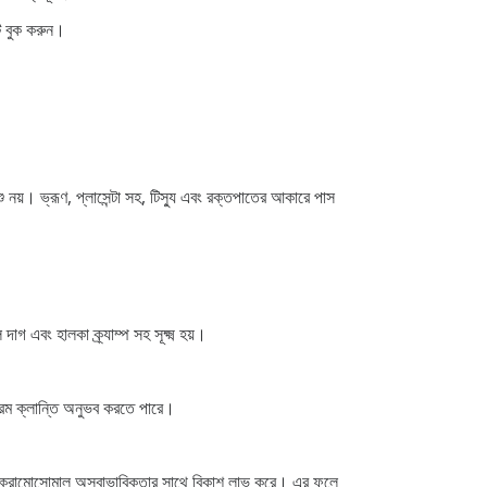
্ট বুক করুন।
 নয়। ভ্রূণ, প্লাসেন্টা সহ, টিস্যু এবং রক্তপাতের আকারে পাস
গ এবং হালকা ক্র্যাম্প সহ সূক্ষ্ম হয়।
 চরম ক্লান্তি অনুভব করতে পারে।
ণটি ক্রোমোসোমাল অস্বাভাবিকতার সাথে বিকাশ লাভ করে। এর ফলে