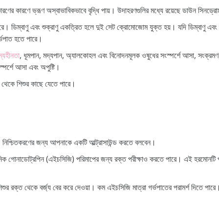
কারণের কারণে ভ্রূণ অস্বাভাবিকভাবে বৃদ্ধি পায়। উদাহরণগুলির মধ্যে রয়েছে ডাউন সিনড্র
রে। ডিম্বাণু এবং শুক্রাণু একত্রিত হলে দুই সেট ক্রোমোজোম যুক্ত হয়। যদি ডিম্বাণু এব
র্ভপাত হতে পারে।
্যহীনতা
, ধূমপান, মদ্যপান, অ্যালকোহল এবং বিনোদনমূলক ওষুধের সংস্পর্শে আসা, সংক্রমণ, 
স্পর্শে আসা এবং অপুষ্টি।
মা থেকে শিশুর কাছে যেতে পারে।
 নিশ্চিতকরণের জন্য আপনাকে একটি আল্ট্রাসাউন্ড করতে বলবেন।
নিক গোনাডোট্রপিন (এইচসিজি) পরিমাপের জন্য রক্ত ​​পরীক্ষাও করতে পারে। এই হরমোনটি প্লাসেন্ট
 শিশুর রক্ত ​​থেকে বর্জ্য বের করে দেওয়া। কম এইচসিজি মাত্রা গর্ভপাতের পরামর্শ দিতে পারে