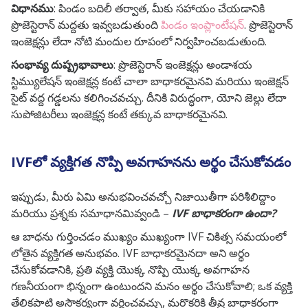
విధానము
: పిండం బదిలీ తర్వాత, మీకు సహాయం చేయడానికి
ప్రొజెస్టెరాన్ మద్దతు ఇవ్వబడుతుంది
పిండం ఇంప్లాంటేషన్
. ప్రొజెస్టెరాన్
ఇంజెక్షన్లు లేదా నోటి మందుల రూపంలో నిర్వహించబడుతుంది.
సంభావ్య దుష్ప్రభావాలు
: ప్రొజెస్టెరాన్ ఇంజెక్షన్లు అండాశయ
స్టిమ్యులేషన్ ఇంజెక్షన్ల కంటే చాలా బాధాకరమైనవి మరియు ఇంజెక్షన్
సైట్ వద్ద గడ్డలను కలిగించవచ్చు. దీనికి విరుద్ధంగా, యోని జెల్లు లేదా
సుపోజిటరీలు ఇంజెక్షన్ల కంటే తక్కువ బాధాకరమైనవి.
IVFలో వ్యక్తిగత నొప్పి అవగాహనను అర్థం చేసుకోవడం
ఇప్పుడు, మీరు ఏమి అనుభవించవచ్చో నిజాయితీగా పరిశీలిద్దాం
మరియు ప్రశ్నకు సమాధానమివ్వండి –
IVF బాధాకరంగా ఉందా?
ఆ బాధను గుర్తించడం ముఖ్యం
ముఖ్యంగా IVF చికిత్స సమయంలో
లోతైన వ్యక్తిగత అనుభవం. IVF బాధాకరమైనదా అని అర్థం
చేసుకోవడానికి, ప్రతి వ్యక్తి యొక్క నొప్పి యొక్క అవగాహన
గణనీయంగా భిన్నంగా ఉంటుందని మనం అర్థం చేసుకోవాలి; ఒక వ్యక్తి
తేలికపాటి అసౌకర్యంగా వర్ణించవచ్చు, మరొకరికి తీవ్ర బాధాకరంగా