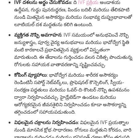
IVF దశలను అర్థం చేసుకోవడం
: ది
IVF ప్రక్రియ
అండాశయ
ఉద్దీపన, గుడ్డు పునరుద్ధరణ, పిండం బదిలీ మరియు తేలికపాటి
నుండి మితమైన అసౌకర్యం మరియు సంభావ్య దుష్ప్రభావాలతో
లూటియల్ దశ మద్దతును కలిగి ఉంటుంది.
వ్యక్తిగత నొప్పి అవగాహన
: IVF సమయంలో అనుభవించే నొప్పి
జన్యుశాస్త్రం, పూర్వ వైద్య అనుభవాలు మరియు భావోద్వేగ స్థితి
వంటి కారకాలచే ప్రభావితమైన వ్యక్తులలో విస్తృతంగా
మారుతుంది. ఈ తేడాలను గుర్తించడం వలన చికిత్స పొందుతున్న
రోగులకు సహాయక వాతావరణాన్ని సృష్టించవచ్చు.
కోపింగ్ వ్యూహాలు
: భావోద్వేగ మరియు శారీరక అసౌకర్యం
రెండింటినీ సపోర్ట్ నెట్‌వర్క్‌లు, ప్రొఫెషనల్ కౌన్సెలింగ్, స్వీయ-
సంరక్షణ పద్ధతులు మరియు ఓవర్-ది-కౌంటర్ నొప్పి ఉపశమనం
ద్వారా నిర్వహించవచ్చు. హైడ్రేటెడ్‌గా ఉండటం మరియు
ఆరోగ్యకరమైన జీవనశైలిని నిర్వహించడం కూడా అసౌకర్యాన్ని
తగ్గించడంలో సహాయపడుతుంది.
విఫలమైన చక్రాలను నిర్వహించడం
: విఫలమైన IVF ప్రయత్నాల
నుండి మానసిక క్షోభ సాధారణం. రోగులు మద్దతుని కోరడం, వారి
భావాలను గుర్తించడం మరియు భవిష్యత్ చక్రాల కోసం తదుపరి