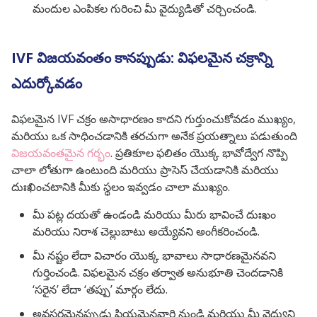
మందుల ఎంపికల గురించి మీ వైద్యుడితో చర్చించండి.
IVF విజయవంతం కానప్పుడు: విఫలమైన చక్రాన్ని
ఎదుర్కోవడం
విఫలమైన IVF చక్రం అసాధారణం కాదని గుర్తుంచుకోవడం ముఖ్యం,
మరియు ఒక సాధించడానికి తరచుగా అనేక ప్రయత్నాలు పడుతుంది
విజయవంతమైన గర్భం
.
ప్రతికూల ఫలితం యొక్క భావోద్వేగ నొప్పి
చాలా లోతుగా ఉంటుంది మరియు ప్రాసెస్ చేయడానికి మరియు
దుఃఖించటానికి మీకు స్థలం ఇవ్వడం చాలా ముఖ్యం.
మీ పట్ల దయతో ఉండండి మరియు మీరు భావించే దుఃఖం
మరియు నిరాశ చెల్లుబాటు అయ్యేవని అంగీకరించండి.
మీ నష్టం లేదా విచారం యొక్క భావాలు సాధారణమైనవని
గుర్తించండి. విఫలమైన చక్రం తర్వాత అనుభూతి చెందడానికి
‘సరైన’ లేదా ‘తప్పు’ మార్గం లేదు.
అవసరమైనప్పుడు ప్రియమైనవారి నుండి మరియు మీ వైద్యుని