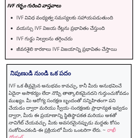
IVF గర్భం గురించి వాస్తవాలు
IVF వివిధ వంధ్యత్వ సమస్యలకు సహాయపడుతుంది
వయస్సు IVF విజయ రేట్లను ప్రభావితం చేస్తుంది
IVF గుడ్డు నిల్వలను తగ్గించదు
జీవనశైలి కారకాలు IVF విజయాన్ని ప్రభావితం చేస్తాయి
నిపుణుడి నుండి ఒక పదం
IVF ఒక తీవ్రమైన అనుభవం కావచ్చు, కానీ మీరు అనుభవించే
ఏదైనా అసౌకర్యం లేదా నొప్పి తాత్కాలికమైనదని గుర్తుంచుకోవడం
ముఖ్యం. మీ ఆరోగ్య సంరక్షణ బృందంతో సన్నిహితంగా పని
చేయడం ద్వారా మరియు స్వీయ-సంరక్షణకు ప్రాధాన్యత ఇవ్వడం
ద్వారా, మీరు ఈ ప్రయాణాన్ని స్థితిస్థాపకత మరియు ఆశతో
నావిగేట్ చేయవచ్చు. మీకు అవసరమైనప్పుడు మద్దతు కోసం
సంకోచించకండి-ఈ ప్రక్రియలో మీరు ఒంటరిగా లేరు. ~
రాఖీ
గోయల్