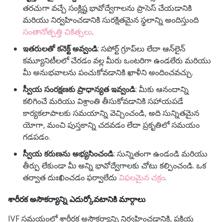
తరచుగా వచ్చే సంక్లిష్ట భావోద్వేగాలను ప్రాసెస్ చేయడానికి
మరియు నిర్వహించడానికి సురక్షితమైన స్థలాన్ని అందిస్తుంది
సంతానోత్పత్తి చికిత్సలు
.
ఇతరులతో కనెక్ట్ అవ్వండి
: సపోర్ట్ గ్రూప్‌లు లేదా ఆన్‌లైన్
కమ్యూనిటీలలో చేరడం వల్ల మీరు ఒంటరిగా ఉండలేరు మరియు
మీ అనుభవాలను పంచుకోవడానికి ఖాళీని అందించవచ్చు.
స్వీయ సంరక్షణకు ప్రాధాన్యత ఇవ్వండి
: మీకు ఆనందాన్ని
కలిగించే మరియు విశ్రాంతి తీసుకోవడానికి సహాయపడే
కార్యకలాపాలకు సమయాన్ని వెచ్చించండి, అది సున్నితమైన
యోగా, మంచి పుస్తకాన్ని చదవడం లేదా ప్రకృతిలో సమయం
గడపడం.
స్వీయ కరుణను అభ్యసించండి
: సున్నితంగా ఉండండి మరియు
తీర్పు లేకుండా మీ అన్ని భావోద్వేగాలకు చోటు కల్పించండి. ఒక
తర్వాత దుఃఖించడం ఫర్వాలేదు
విఫలమైన చక్రం
.
శారీరక అసౌకర్యాన్ని ఎదుర్కోవటానికి మార్గాలు
IVF సమయంలో శారీరక అసౌకర్యాన్ని నిర్వహించడానికి, ప్రక్రియ