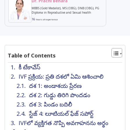
Dr. Prachi Benara
MBBS (Gold Medalist), MS (OBG), DNB (OBG), PG
Diploma in Reproductive and Sexual health
16
Years of experience
Table of Contents
కీ టేకావేస్
IVF ప్రక్రియ: ప్రతి దశలో ఏమి ఆశించాలి
దశ 1: అండాశయ ప్రేరణ
దశ 2: గుడ్డు తిరిగి పొందడం
దశ 3: పిండం బదిలీ
స్టేజ్ 4: లూటియల్ ఫేజ్ సపోర్ట్
IVFలో వ్యక్తిగత నొప్పి అవగాహనను అర్థం