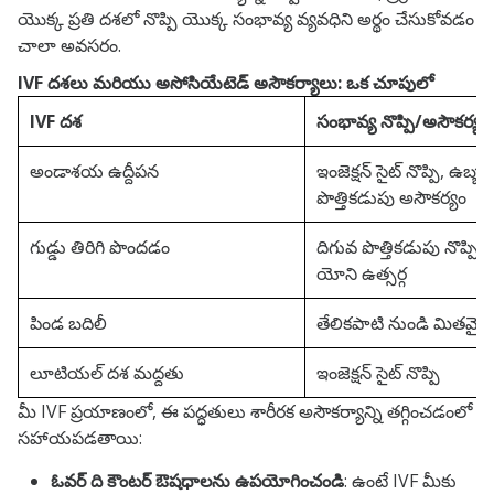
యొక్క ప్రతి దశలో నొప్పి యొక్క సంభావ్య వ్యవధిని అర్థం చేసుకోవడం
చాలా అవసరం.
IVF దశలు మరియు అసోసియేటెడ్ అసౌకర్యాలు: ఒక చూపులో
IVF దశ
సంభావ్య నొప్పి/అసౌకర్యం
అండాశయ ఉద్దీపన
ఇంజెక్షన్ సైట్ నొప్పి, ఉబ్బ
పొత్తికడుపు అసౌకర్యం
గుడ్డు తిరిగి పొందడం
దిగువ పొత్తికడుపు నొప్పి / 
యోని ఉత్సర్గ
పిండ బదిలీ
తేలికపాటి నుండి మితమైన 
లూటియల్ దశ మద్దతు
ఇంజెక్షన్ సైట్ నొప్పి
మీ IVF ప్రయాణంలో, ఈ పద్ధతులు శారీరక అసౌకర్యాన్ని తగ్గించడంలో
సహాయపడతాయి:
ఓవర్ ది కౌంటర్ ఔషధాలను ఉపయోగించండి
: ఉంటే
IVF మీకు