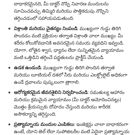
బాధాకరమైనది,
మీ డాక్టర్ నొప్పి నివారణ మందులను
సూచించవచ్చు
తిమ్మిరి మరియు పొత్తికడుపు నొప్పిని
తగ్గించడంలో సహాయపడుతుంది.
విశ్రాంతి మరియు చైతన్యం నింపండి
:
ముఖ్యంగా గుడ్డు తిరిగి
పొందడం వంటి ప్రక్రియల తర్వాత విశ్రాంతి చాలా ముఖ్యం. మీ
శరీరం కోలుకోవడానికి అవసరమైన సమయ వ్యవధిని ఇవ్వండి.
యోగా, లోతైన శ్వాస, ధ్యానం లేదా సున్నితమైన వ్యాయామం
వంటి ఒత్తిడిని తగ్గించే పద్ధతులను ప్రాక్టీస్ చేయండి.
ఉడక ఉండండి
: ముఖ్యంగా గుడ్డు తిరిగి పొందిన తర్వాత
మరియు లూటియల్ దశలో నీరు మరియు ఎలక్ట్రోలైట్ అధికంగా
ఉండే ద్రవాలను పుష్కలంగా త్రాగాలి.
ఆరోగ్యకరమైన జీవనశైలిని నిర్వహించండి
: సమతుల్య ఆహారం
మరియు క్రమమైన వ్యాయామం (మీ డాక్టర్ ఆమోదించినట్లు)
మొత్తం శ్రేయస్సుకు దోహదం చేస్తుంది మరియు శారీరక
అసౌకర్యాన్ని తగ్గిస్తుంది.
ప్రత్యామ్నాయ మందుల ఎంపికలు
: ఇంజెక్షన్లు చాలా బాధాకరంగా
ఉంటే, యోని జెల్ లేదా సుపోజిటరీల వంటి ఏదైనా ప్రత్యామ్నాయ