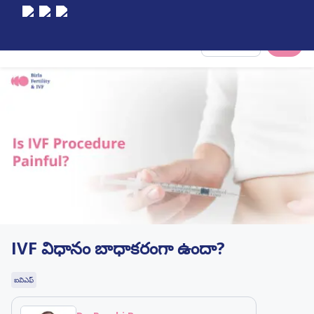
Select City
IVF విధానం బాధాకరంగా ఉందా?
ఐవిఎఫ్