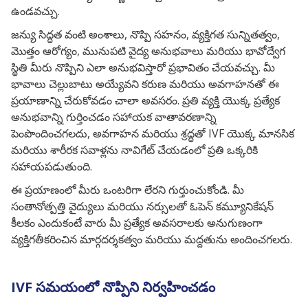
ఉండవచ్చు.
జన్యు సిద్ధత వంటి అంశాలు,
నొప్పి సహనం, వ్యక్తిగత సున్నితత్వం,
మొత్తం ఆరోగ్యం,
మునుపటి వైద్య అనుభవాలు మరియు భావోద్వేగ
స్థితి మీరు నొప్పిని ఎలా అనుభవిస్తారో ప్రభావితం చేయవచ్చు.
మీ
భావాలు చెల్లుబాటు అయ్యేవని కరుణ మరియు అవగాహనతో ఈ
ప్రయాణాన్ని చేరుకోవడం చాలా అవసరం. ప్రతి వ్యక్తి యొక్క ప్రత్యేక
అనుభవాన్ని గుర్తించడం సహాయక వాతావరణాన్ని
పెంపొందించగలదు, అవగాహన మరియు శ్రద్ధతో IVF యొక్క మానసిక
మరియు శారీరక సవాళ్లను నావిగేట్ చేయడంలో ప్రతి ఒక్కరికి
సహాయపడుతుంది.
ఈ ప్రయాణంలో మీరు ఒంటరిగా లేరని గుర్తుంచుకోండి.
మీ
సంతానోత్పత్తి వైద్యులు మరియు నర్సులతో ఓపెన్ కమ్యూనికేషన్
కీలకం ఎందుకంటే వారు మీ ప్రత్యేక అవసరాలకు అనుగుణంగా
వ్యక్తిగతీకరించిన మార్గదర్శకత్వం మరియు మద్దతును అందించగలరు.
IVF సమయంలో నొప్పిని నిర్వహించడం