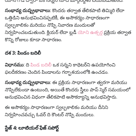
యోని గోడ ద్వారా ఒక సన్నని సూది మార్గనిర్దేశం చేయబడుతుంది.
సంభావ్య దుష్ప్రభావాలు
: కొందరు తర్వాత తేలికపాటి తిమ్మిరి లేదా
ఒత్తిడిని అనుభవించినప్పటికీ, ఈ అసౌకర్యం సాధారణంగా
స్వల్పకాలికం మరియు నొప్పి నివారణ మందులతో
నిర్వహించబడుతుంది.
క్లియర్ లేదా బ్లడీ
యోని ఉత్సర్గ
ప్రక్రియ తర్వాత
కొన్ని రోజులు కూడా సాధారణం.
దశ 3: పిండం బదిలీ
విధానము
: ది
పిండ బదిలీ
ఒక సన్నని కాథెటర్‌ని ఉపయోగించి
ఫలదీకరణం చెందిన పిండాలను గర్భాశయంలోకి ఉంచడం.
సంభావ్య దుష్ప్రభావాలు
: ఈ ప్రక్రియ సాధారణంగా త్వరగా మరియు
నొప్పిలేకుండా ఉంటుంది, అయితే కొందరు స్త్రీలు పాప్ స్మెర్ సమయంలో
అనుభవించిన విధంగా తేలికపాటి అసౌకర్యాన్ని అనుభవిస్తారు.
ఈ అసౌకర్యం సాధారణంగా స్వల్పకాలికం మరియు దీనిని
నిర్వహించవచ్చు
ఓవర్ ది కౌంటర్ నొప్పి మందులు
.
స్టేజ్ 4: లూటియల్ ఫేజ్ సపోర్ట్