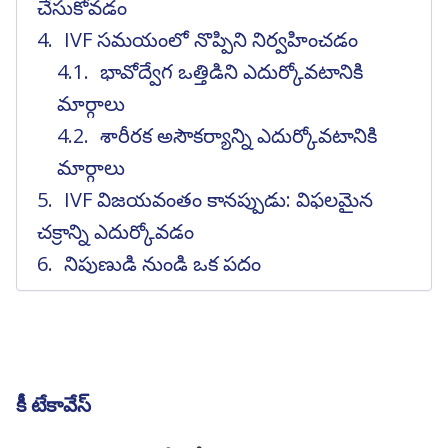
చేసుకోవడం
IVF సమయంలో నొప్పిని నిర్వహించడం
భావోద్వేగ ఒత్తిడిని ఎదుర్కోవటానికి
మార్గాలు
శారీరక అసౌకర్యాన్ని ఎదుర్కోవటానికి
మార్గాలు
IVF విజయవంతం కానప్పుడు: విఫలమైన
చక్రాన్ని ఎదుర్కోవడం
నిపుణుడి నుండి ఒక పదం
కీ టేకావేస్