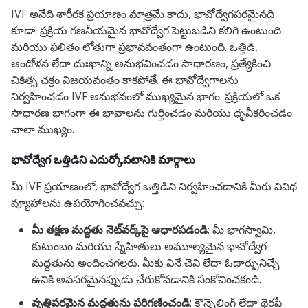
IVF అనేది శారీరక ప్రయాణం మాత్రమే కాదు, భావోద్వేగపరమైనది
కూడా. ప్రక్రియ గణనీయమైన భావోద్వేగ పెట్టుబడిని కలిగి ఉంటుంది
మరియు ఫలితం లోతుగా ప్రభావవంతంగా ఉంటుంది. ఒత్తిడి,
ఆందోళన లేదా దుఃఖాన్ని అనుభవించడం సాధారణం, ప్రత్యేకించి
చికిత్స చక్రం విజయవంతం కాకపోతే. ఈ భావోద్వేగాలను
నిర్వహించడం IVF అనుభవంలో ముఖ్యమైన భాగం.
ప్రక్రియలో ఒక
సాధారణ భాగంగా ఈ భావాలను గుర్తించడం మరియు ధృవీకరించడం
చాలా ముఖ్యం.
భావోద్వేగ ఒత్తిడిని ఎదుర్కోవటానికి మార్గాలు
మీ IVF ప్రయాణంలో, భావోద్వేగ ఒత్తిడిని నిర్వహించడానికి మీరు వివిధ
వ్యూహాలను ఉపయోగించవచ్చు:
మీ తక్షణ మద్దతు నెట్‌వర్క్‌పై ఆధారపడండి
: మీ భాగస్వామి,
కుటుంబం మరియు స్నేహితులు అమూల్యమైన భావోద్వేగ
మద్దతును అందించగలరు. మీకు వినే చెవి లేదా ఓదార్పునిచ్చే
ఉనికి అవసరమైనప్పుడు చేరుకోవడానికి సంకోచించకండి.
వృత్తిపరమైన మద్దతును పరిగణించండి
: కౌన్సెలింగ్ లేదా థెరపీ