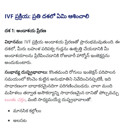
IVF ప్రక్రియ: ప్రతి దశలో ఏమి ఆశించాలి
దశ 1: అండాశయ ప్రేరణ
విధానము
: IVF ప్రక్రియ అండాశయ ప్రేరణతో ప్రారంభమవుతుంది. ఈ
దశలో, మీరు బహుళ పరిపక్వ గుడ్లను ఉత్పత్తి చేయడానికి మీ
అండాశయాలను ప్రేరేపించడానికి రోజువారీ హార్మోన్ ఇంజెక్షన్లను
అందుకుంటారు.
సంభావ్య దుష్ప్రభావాలు
: కొంతమంది రోగులు ఇంజెక్షన్ పరిపాలన
సమయంలో కొంచెం కుట్టిన అనుభూతిని నివేదించినప్పటికీ, ఇది
సాధారణంగా బాధాకరమైనదిగా పరిగణించబడదు. చాలా మంది
మహిళలు తర్వాత అసౌకర్యాన్ని సాధారణమైన దానితో పోల్చవచ్చు
ఋతు చక్రం
, వంటి సాధ్యమయ్యే దుష్ప్రభావాలతో:
మానసిక కల్లోలం
అలసట