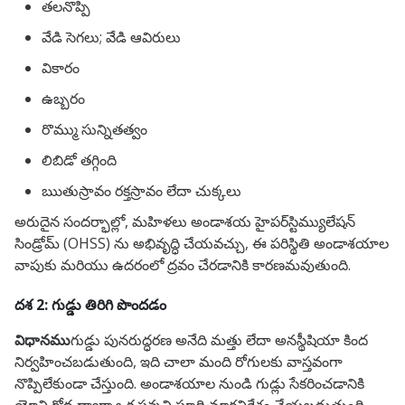
తలనొప్పి
వేడి సెగలు; వేడి ఆవిరులు
వికారం
ఉబ్బరం
రొమ్ము సున్నితత్వం
లిబిడో తగ్గింది
ఋతుస్రావం రక్తస్రావం లేదా చుక్కలు
అరుదైన సందర్భాల్లో, మహిళలు అండాశయ హైపర్‌స్టిమ్యులేషన్
సిండ్రోమ్ (OHSS) ను అభివృద్ధి చేయవచ్చు, ఈ పరిస్థితి అండాశయాల
వాపుకు మరియు ఉదరంలో ద్రవం చేరడానికి కారణమవుతుంది.
దశ 2: గుడ్డు తిరిగి పొందడం
విధానము
గుడ్డు పునరుద్ధరణ అనేది మత్తు లేదా అనస్థీషియా కింద
నిర్వహించబడుతుంది, ఇది చాలా మంది రోగులకు వాస్తవంగా
నొప్పిలేకుండా చేస్తుంది. అండాశయాల నుండి గుడ్లు సేకరించడానికి