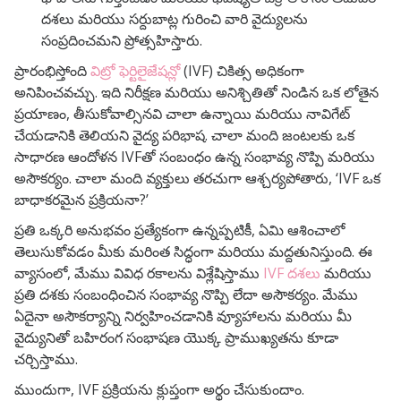
దశలు మరియు సర్దుబాట్ల గురించి వారి వైద్యులను
సంప్రదించమని ప్రోత్సహిస్తారు.
ప్రారంభిస్తోంది
విట్రో ఫెర్టిలైజేషన్లో
(IVF) చికిత్స అధికంగా
అనిపించవచ్చు. ఇది నిరీక్షణ మరియు అనిశ్చితితో నిండిన ఒక లోతైన
ప్రయాణం, తీసుకోవాల్సినవి చాలా ఉన్నాయి మరియు నావిగేట్
చేయడానికి తెలియని వైద్య పరిభాష.
చాలా మంది జంటలకు ఒక
సాధారణ ఆందోళన IVFతో సంబంధం ఉన్న సంభావ్య నొప్పి మరియు
అసౌకర్యం. చాలా మంది వ్యక్తులు తరచుగా ఆశ్చర్యపోతారు, ‘IVF ఒక
బాధాకరమైన ప్రక్రియనా?’
ప్రతి ఒక్కరి అనుభవం ప్రత్యేకంగా ఉన్నప్పటికీ, ఏమి ఆశించాలో
తెలుసుకోవడం మీకు మరింత సిద్ధంగా మరియు మద్దతునిస్తుంది.
ఈ
వ్యాసంలో, మేము వివిధ రకాలను విశ్లేషిస్తాము
IVF దశలు
మరియు
ప్రతి దశకు సంబంధించిన సంభావ్య నొప్పి లేదా అసౌకర్యం. మేము
ఏదైనా అసౌకర్యాన్ని నిర్వహించడానికి వ్యూహాలను మరియు మీ
వైద్యునితో బహిరంగ సంభాషణ యొక్క ప్రాముఖ్యతను కూడా
చర్చిస్తాము.
ముందుగా, IVF ప్రక్రియను క్లుప్తంగా అర్థం చేసుకుందాం.