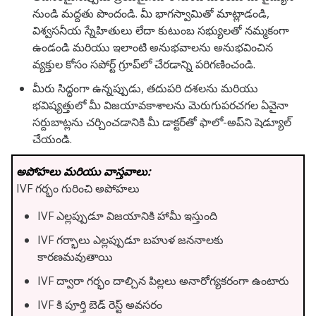
నుండి మద్దతు పొందండి.
మీ భాగస్వామితో మాట్లాడండి,
విశ్వసనీయ స్నేహితులు లేదా కుటుంబ సభ్యులతో నమ్మకంగా
ఉండండి మరియు ఇలాంటి అనుభవాలను అనుభవించిన
వ్యక్తుల కోసం సపోర్ట్ గ్రూప్‌లో చేరడాన్ని పరిగణించండి.
మీరు సిద్ధంగా ఉన్నప్పుడు, తదుపరి దశలను మరియు
భవిష్యత్తులో మీ విజయావకాశాలను మెరుగుపరచగల ఏవైనా
సర్దుబాట్లను చర్చించడానికి మీ డాక్టర్‌తో ఫాలో-అప్‌ని షెడ్యూల్
చేయండి.
అపోహలు మరియు వాస్తవాలు:
IVF గర్భం గురించి అపోహలు
IVF ఎల్లప్పుడూ విజయానికి హామీ ఇస్తుంది
IVF గర్భాలు ఎల్లప్పుడూ బహుళ జననాలకు
కారణమవుతాయి
IVF ద్వారా గర్భం దాల్చిన పిల్లలు అనారోగ్యకరంగా ఉంటారు
IVF కి పూర్తి బెడ్ రెస్ట్ అవసరం