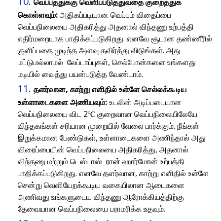
வெப்பத்துக்கு வெளிப்படுத்துவதை குறைத்துக்
கொள்ளவும்:
அதிகப்படியான வெப்பம் விதைப்பை
வெப்பநிலையை அதிகரித்து அதனால் விந்தணு உற்பத்தி
எதிர்மறையாக பாதிக்கப்படுகிறது. எனவே சூடான தண்ணீரில்
குளிப்பதை முடிந்த அளவு தவிர்த்து விடுங்கள். அது
மட்டுமல்லாமல் லேப்டாப்புகள், செல்போன்களை உங்களது
மடியில் வைத்து பயன்படுத்த வேண்டாம்.
தளர்வான, காற்று எளிதில் உள்ளே செல்லக்கூடிய
உள்ளாடைகளை அணியவும்:
உடலின் அடிப்படையான
வெப்பநிலையை விட 2℃ குறைவான வெப்பநிலையிலேயே
விந்தகங்கள் சரியான முறையில் வேலை பார்க்கும். நீங்கள்
இறுக்கமான பேண்டுகள், உள்ளாடைகளை அணிந்தால் அது
விரைப்பையின் வெப்பநிலையை அதிகரித்து, அதனால்
விந்தணு மற்றும் டெஸ்டாஸ்டரான் ஹார்மோன் உற்பத்தி
பாதிக்கப்படுகிறது. எனவே தளர்வான, காற்று எளிதில் உள்ளே
சென்று வெளியேறக்கூடிய வகையிலான ஆடைகளை
அணிவது உங்களுடைய விந்தணு ஆரோக்கியத்திற்கு
தேவையான வெப்பநிலையை பராமரிக்க உதவும்.