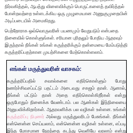
நிர்வகித்தல், ஆபத்து விளைவிக்கும் பொருட்களைத் தவிர்த்தல்
போன்றவற்றை உள்ளடக்கிய ஒரு முழுமையான அணுகுமுறையின்
அடிப்படையில் அமைகிறது.
பெற்றோராக ஒவ்வொருவரின் பயணமும் வேறுபடும் என்பதை
நினைவில் கொள்ளுங்கள். சரியான புரிதலும் போதிய ஆதரவும்
இருந்தால் நீங்கள் உங்கள் கருத்தரிக்கும் தன்மையை மேம்படுத்தி
கருத்தரிப்பதற்கான முயற்சிகளை மேற்கொள்ளலாம்.
எங்கள் மருத்துவரின் வாசகம்:
கருத்தரிப்பதில் சவால்களை எதிர்கொள்ளும் போது
உணர்ச்சிவசப்பட்டு பதட்டம் அடைவது சகஜம் தான். ஆனால்,
நீங்கள் மட்டும் தான் அதை எதிர்கொள்கிறீர்கள் என்று
ஒருபோதும் நினைக்க வேண்டாம். பல ஆண்கள் இந்நிலையை
அனுபவிக்கிறார்கள். ஆதரவளிக்க பல வழிகள் உள்ளன. உங்கள்
கருத்தரிப்பு நிபுணர்
அல்லது மருத்துவரிடம் பேசுங்கள். நீங்கள்
என்னென்ன செய்யலாம், என்னென்ன வழிகள் உள்ளன, எப்படி
இந்த மோசமான நேரத்தை கடந்து வெளியே வரலாம் என்று