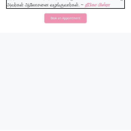
அவர்கள் ஆலோசனை வழங்குவார்கள்
. ~
தீபிகா மிஸ்ரா
Book an Appointment