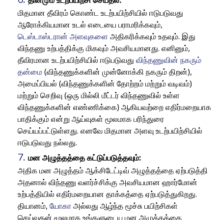
தினமும் உடற்பயிற்சி செய்தல்:
மிதமான தீவிரம் கொண்ட உடற்பயிற்சியில் ஈடுபடுவது
ஆரோக்கியமான உடல் எடையை பராமரிக்கவும்,
டெஸ்டாஸ்டரான் அளவுகளை
அதிகரிக்கவும் உதவும். இது
விந்தணு உற்பத்திக்கு மிகவும் அவசியமானது. எனினும்,
தீவிரமான உடற்பயிற்சியில் ஈடுபடுவது
விந்தணுவின் நகரும்
தன்மை
(விந்தணுக்களின் முன்னோக்கி நகரும் திறன்),
அமைப்பியல் (விந்தணுக்களின் தோற்றம் மற்றும் வடிவம்)
மற்றும் செறிவு (ஒரு மில்லி மீட்டர் விந்தணுவில் உள்ள
விந்தணுக்களின் எண்ணிக்கை) ஆகியவற்றை எதிர்மறையாக
பாதிக்கும் என்று ஆய்வுகள் மூலமாக பரிந்துரை
செய்யப்பட்டுள்ளது. எனவே மிதமான அளவு உடற்பயிற்சியில்
ஈடுபடுவது நல்லது.
மன அழுத்தத்தை கட்டுப்படுத்தவும்:
அதிக மன அழுத்தம் ஆக்சிடேட்டிவ் அழுத்தத்தை ஏற்படுத்தி
அதனால் விந்தணு வளர்ச்சிக்கு அவசியமான ஹார்மோன்
உற்பத்தியில் எதிர்மறையான தாக்கத்தை ஏற்படுத்துகிறது.
தியானம்,
யோகா
அல்லது ஆழ்ந்த மூச்சு பயிற்சிகள்
செய்வதன் மூலமாக உங்களுடைய மன அழுத்தத்தை