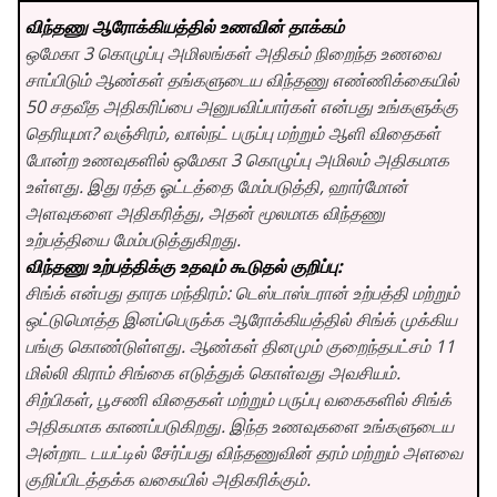
விந்தணு ஆரோக்கியத்தில் உணவின் தாக்கம்
ஒமேகா 3 கொழுப்பு அமிலங்கள் அதிகம் நிறைந்த உணவை
சாப்பிடும் ஆண்கள் தங்களுடைய விந்தணு எண்ணிக்கையில்
50 சதவீத அதிகரிப்பை அனுபவிப்பார்கள் என்பது உங்களுக்கு
தெரியுமா? வஞ்சிரம், வால்நட் பருப்பு மற்றும் ஆளி விதைகள்
போன்ற உணவுகளில் ஒமேகா 3 கொழுப்பு அமிலம் அதிகமாக
உள்ளது. இது ரத்த ஓட்டத்தை மேம்படுத்தி, ஹார்மோன்
அளவுகளை அதிகரித்து, அதன் மூலமாக விந்தணு
உற்பத்தியை மேம்படுத்துகிறது.
விந்தணு உற்பத்திக்கு உதவும் கூடுதல் குறிப்பு:
சிங்க் என்பது தாரக மந்திரம்: டெஸ்டாஸ்டரான் உற்பத்தி மற்றும்
ஒட்டுமொத்த இனப்பெருக்க ஆரோக்கியத்தில் சிங்க் முக்கிய
பங்கு கொண்டுள்ளது. ஆண்கள் தினமும் குறைந்தபட்சம் 11
மில்லி கிராம் சிங்கை எடுத்துக் கொள்வது அவசியம்.
சிற்பிகள், பூசணி விதைகள் மற்றும் பருப்பு வகைகளில் சிங்க்
அதிகமாக காணப்படுகிறது. இந்த உணவுகளை உங்களுடைய
அன்றாட டயட்டில் சேர்ப்பது விந்தணுவின் தரம் மற்றும் அளவை
குறிப்பிடத்தக்க வகையில் அதிகரிக்கும்.