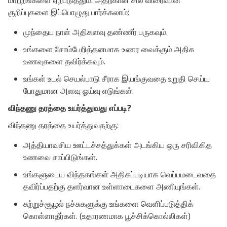
மாற்றங்களை ஏற்படுத்தும். அதற்கான சில விரைவான
குறிப்புகளை இப்பொழுது பார்க்கலாம்:
முந்தைய நாள் அதிகளவு தண்ணீர் பருகவும்
.
உங்களை சோம்பேறித்தனமாக உணர வைக்கும் அதிக
உணவுகளை தவிர்க்கவும்.
உங்கள் உடல் செயல்பாடு சீராக இயங்குவதை உறுதி செய்ய
போதுமான அளவு ஓய்வு எடுங்கள்.
விந்தணு தரத்தை உயர்த்துவது எப்படி?
விந்தணு தரத்தை உயர்த்துவதற்கு
:
அத்தியாவசிய ஊட்டச்சத்துக்கள் அடங்கிய ஒரு சரிவிகித
உணவை சாப்பிடுங்கள்.
உங்களுடைய விந்தகங்கள் அதிகப்படியாக வெப்பமடைவதை
தவிர்ப்பதற்கு தளர்வான உள்ளாடைகளை அணியுங்கள்.
சுற்றுச்சூழல் நச்சுகளுக்கு உங்களை வெளிப்படுத்திக்
கொள்ளாதீர்கள். (உதாரணமாக பூச்சிக்கொல்லிகள்)