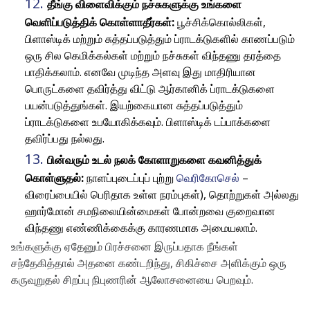
தீங்கு விளைவிக்கும் நச்சுகளுக்கு உங்களை
வெளிப்படுத்திக் கொள்ளாதீர்கள்:
பூச்சிக்கொல்லிகள்,
பிளாஸ்டிக் மற்றும் சுத்தப்படுத்தும் ப்ராடக்டுகளில் காணப்படும்
ஒரு சில கெமிக்கல்கள் மற்றும் நச்சுகள் விந்தணு தரத்தை
பாதிக்கலாம். எனவே முடிந்த அளவு இது மாதிரியான
பொருட்களை தவிர்த்து விட்டு ஆர்கானிக் ப்ராடக்டுகளை
பயன்படுத்துங்கள். இயற்கையான சுத்தப்படுத்தும்
ப்ராடக்டுகளை உபயோகிக்கவும். பிளாஸ்டிக் டப்பாக்களை
தவிர்ப்பது நல்லது.
பின்வரும் உடல் நலக் கோளாறுகளை கவனித்துக்
கொள்ளுதல்:
நாளப்புடைப்புப் புற்று
வெரிகோசெல்
–
விரைப்பையில் பெரிதாக உள்ள நரம்புகள்), தொற்றுகள் அல்லது
ஹார்மோன் சமநிலையின்மைகள் போன்றவை குறைவான
விந்தணு எண்ணிக்கைக்கு காரணமாக அமையலாம்.
உங்களுக்கு ஏதேனும் பிரச்சனை இருப்பதாக நீங்கள்
சந்தேகித்தால் அதனை கண்டறிந்து, சிகிச்சை அளிக்கும் ஒரு
கருவுறுதல் சிறப்பு நிபுணரின் ஆலோசனையை பெறவும்.