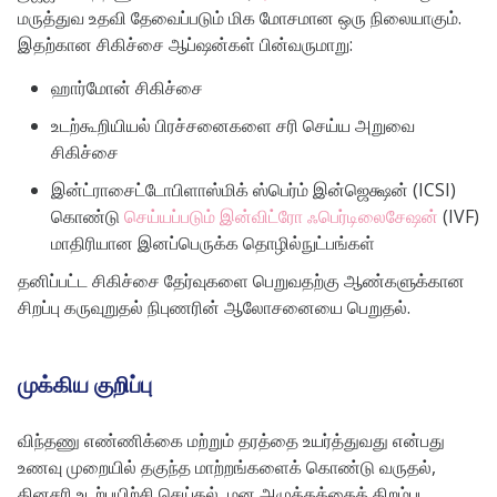
மருத்துவ உதவி தேவைப்படும் மிக மோசமான ஒரு நிலையாகும்.
இதற்கான சிகிச்சை ஆப்ஷன்கள் பின்வருமாறு:
ஹார்மோன் சிகிச்சை
உடற்கூறியியல் பிரச்சனைகளை சரி செய்ய அறுவை
சிகிச்சை
இன்ட்ராசைட்டோபிளாஸ்மிக் ஸ்பெர்ம் இன்ஜெக்ஷன் (ICSI)
கொண்டு
செய்யப்படும் இன்விட்ரோ ஃபெர்டிலைசேஷன்
(IVF)
மாதிரியான இனப்பெருக்க தொழில்நுட்பங்கள்
தனிப்பட்ட சிகிச்சை தேர்வுகளை பெறுவதற்கு ஆண்களுக்கான
சிறப்பு கருவுறுதல் நிபுணரின் ஆலோசனையை பெறுதல்.
முக்கிய குறிப்பு
விந்தணு எண்ணிக்கை மற்றும் தரத்தை உயர்த்துவது என்பது
உணவு முறையில் தகுந்த மாற்றங்களைக் கொண்டு வருதல்,
தினசரி உடற்பயிற்சி செய்தல், மன அழுத்தத்தைத் திறம்பட