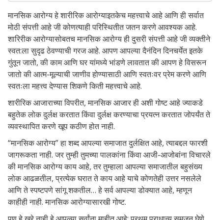
मानसिक आरोग्य हे शारीरिक आरोग्याइतकेच महत्त्वाचे आहे आणि ही सर्वात
मोठी संपत्ती आहे जी कोणत्याही परिस्थितीत जतन करणे आवश्यक आहे.
शारिरीक आरोग्यासोबतच मानसिक आरोग्य ही दुसरी संपत्ती आहे जी व्यक्तीने
स्वत:ला सुदृढ ठेवण्याची गरज आहे. आपण आपल्या दैनंदिन दिनचर्येत इतके
गुंतून जातो, की काम आणि घर यांमध्ये भांडणे लावतात की आपण हे विसरून
जातो की आत्म-मूल्याची जाणीव होण्यासाठी आणि स्वतःवर प्रेम करणे आणि
स्वतःला महत्त्व देण्यास शिकणे किती महत्त्वाचे आहे.
शारीरिक आजाराच्या विपरीत, मानसिक आजार ही अशी गोष्ट आहे ज्याकडे
बहुतेक लोक दुर्लक्ष करतात किंवा दुर्लक्ष करण्याचा प्रयत्न करतात जोपर्यंत ते
व्यवस्थापित करणे खूप कठीण होत नाही.
“मानसिक आरोग्य” हा शब्द आपल्या समाजात दुर्लक्षित आहे, त्याबद्दल फारशी
जागरूकता नाही. जर तुम्ही तुमच्या पालकांना किंवा आजी-आजोबांना विचारले
की मानसिक आरोग्य काय आहे, तर तुम्हाला आपल्या समाजातील बहुसंख्य
लोक आढळतील, प्रत्येक घरात ते काय आहे याचे कोणतेही उत्तर नसलेले
आणि ते स्पष्टपणे सांगू शकतील… हे सर्व आपल्या डोक्यात आहे, म्हणून
काहीही नाही. मानसिक आरोग्यासारखी गोष्ट.
पण हे खरे नाही हे आपल्या सर्वांना माहीत आहे; प्रथम प्राधान्य समजून घेणे