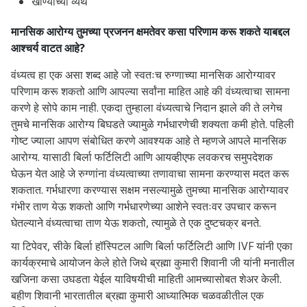
खाण्याच्या व्यर्थ
मानसिक आरोग्य तुमच्या प्रजनन क्षमतेवर कसा परिणाम करू शकते याबद्दल
आश्चर्य वाटत आहे?
वंध्यत्व हा एक असा शब्द आहे जो स्वतःच रुग्णाच्या मानसिक आरोग्यावर
परिणाम करू शकतो आणि आपल्या सर्वांना माहित आहे की वंध्यत्वाचा सामना
करणे हे सोपे काम नाही. एकदा तुम्हाला वंध्यत्वाचे निदान झाले की ते लगेच
तुमचे मानसिक आरोग्य बिघडते ज्यामुळे गर्भधारणेची शक्यता कमी होते. पहिली
गोष्ट ज्याला आपण संबोधित करणे आवश्यक आहे ते म्हणजे आपले मानसिक
आरोग्य. यासाठी बिर्ला फर्टिलिटी आणि आयव्हीएफ लवकरच समुपदेशक
घेऊन येत आहे जे रुग्णांना वंध्यत्वाच्या तणावाचा सामना करण्यास मदत करू
शकतात. गर्भधारणा करण्यास सक्षम नसल्यामुळे तुमच्या मानसिक आरोग्यावर
गंभीर ताण येऊ शकतो आणि गर्भधारणेच्या आशेने स्वतःवर उपचार करून
घेतल्याने वंध्यत्वाचा ताण येऊ शकतो, त्यामुळे ते एक दुष्टचक्र बनते.
या टिपेवर, सीके बिर्ला हॉस्पिटल आणि बिर्ला फर्टिलिटी आणि IVF यांनी एका
कार्यक्रमाचे आयोजन केले होते जिथे ब्रह्मा कुमारी शिवानी जी यांनी मनातील
खजिना कसा उघडता येईल याविषयीची माहिती आमच्यासोबत शेअर केली.
बहीण शिवानी
भारतातील ब्रह्मा कुमारी आध्यात्मिक चळवळीतील एक