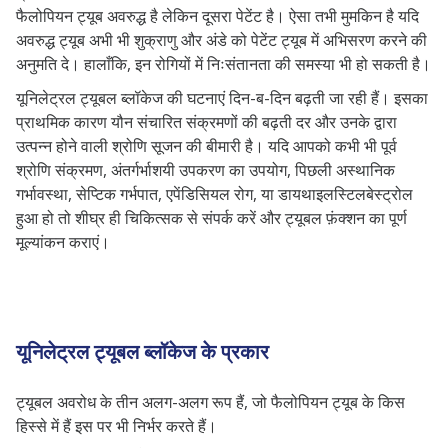
फैलोपियन ट्यूब अवरुद्ध है लेकिन दूसरा पेटेंट है। ऐसा तभी मुमकिन है यदि
श्रोणि सूजन बीमारी
अवरुद्ध ट्यूब अभी भी शुक्राणु और अंडे को पेटेंट ट्यूब में अभिसरण करने की
सेप्टिक गर्भपात
अनुमति दे। हालाँकि, इन रोगियों में निःसंतानता की समस्या भी हो सकती है।
गर्भाशय डायथाइलस्टिलबेस्ट्रोल में
यूनिलेट्रल ट्यूबल ब्लॉकेज की घटनाएं दिन-ब-दिन बढ़ती जा रही हैं। इसका
एक्सपोजर
प्राथमिक कारण यौन संचारित संक्रमणों की बढ़ती दर और उनके द्वारा
जेनिटल टीबी
उत्पन्न होने वाली श्रोणि सूजन की बीमारी है। यदि आपको कभी भी पूर्व
श्रोणि संक्रमण, अंतर्गर्भाशयी उपकरण का उपयोग, पिछली अस्थानिक
ट्यूबल एंडोमेट्रियोसिस
गर्भावस्था, सेप्टिक गर्भपात, एपेंडिसियल रोग, या डायथाइलस्टिलबेस्ट्रोल
अस्थानिक गर्भावस्था
हुआ हो तो शीघ्र ही चिकित्सक से संपर्क करें और ट्यूबल फ़ंक्शन का पूर्ण
मूल्यांकन कराएं।
निष्कर्ष
सामान्य प्रश्न
यदि आपकी एक फैलोपियन ट्यूब अवरुद्ध हो
जाए तो क्या होगा?
यूनिलेट्रल ट्यूबल ब्लॉकेज के प्रकार
क्या अवरुद्ध फैलोपियन ट्यूब को अनब्लॉक
ट्यूबल अवरोध के तीन अलग-अलग रूप हैं, जो फैलोपियन ट्यूब के किस
किया जा सकता है?
हिस्से में हैं इस पर भी निर्भर करते हैं।
फैलोपियन ट्यूब ब्लॉकेज होना कितना आम