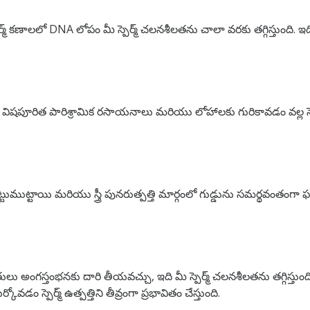
్ కణాలలో DNA లోపం మీ స్పెర్మ్ చలనశీలతను చాలా వరకు తగ్గిస్తుంది. ఇది
దలైన విషపూరిత పారిశ్రామిక రసాయనాలు మరియు లోహాలకు గురికావడం వల్ల 
చుట్టుముట్టాయి మరియు స్త్రీ పునరుత్పత్తి మార్గంలో గుడ్డును సమర్థవంత
 అంగస్తంభనకు దారి తీయవచ్చు, ఇది మీ స్పెర్మ్ చలనశీలతను తగ్గిస్తుంది. అలాగ
్పెర్మ్ ఉత్పత్తిని తీవ్రంగా ప్రభావితం చేస్తుంది.