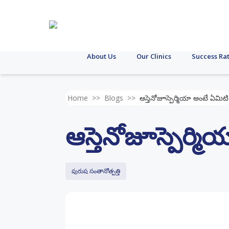
About Us
Our Clinics
Success Ra
Home
>>
Blogs
>>
ఆస్తెనోజూస్పెర్మియా అంటే ఏమిటి
ఆస్తెనోజూస్పెర్మ
పురుష సంతానోత్పత్తి