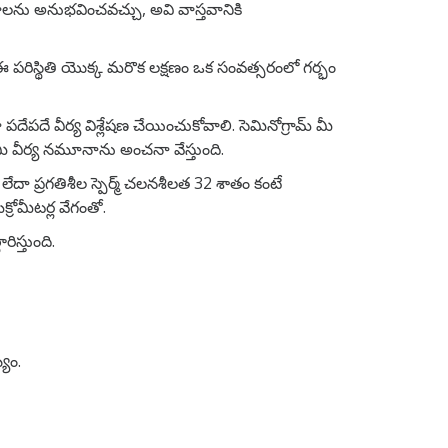
షణాలను అనుభవించవచ్చు, అవి వాస్తవానికి
 ఈ పరిస్థితి యొక్క మరొక లక్షణం ఒక సంవత్సరంలో గర్భం
ేదా పదేపదే వీర్య విశ్లేషణ చేయించుకోవాలి. సెమినోగ్రామ్ మీ
ీ వీర్య నమూనాను అంచనా వేస్తుంది.
 లేదా ప్రగతిశీల స్పెర్మ్ చలనశీలత 32 శాతం కంటే
్రోమీటర్ల వేగంతో.
ిస్తుంది.
్యం.