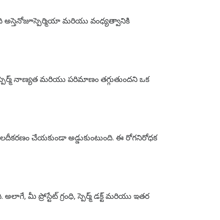
 అస్తెనోజూస్పెర్మియా మరియు వంధ్యత్వానికి
స్పెర్మ్ నాణ్యత మరియు పరిమాణం తగ్గుతుందని ఒక
ంగా ఫలదీకరణం చేయకుండా అడ్డుకుంటుంది. ఈ రోగనిరోధక
ే, మీ ప్రోస్టేట్ గ్రంధి, స్పెర్మ్ డక్ట్ మరియు ఇతర