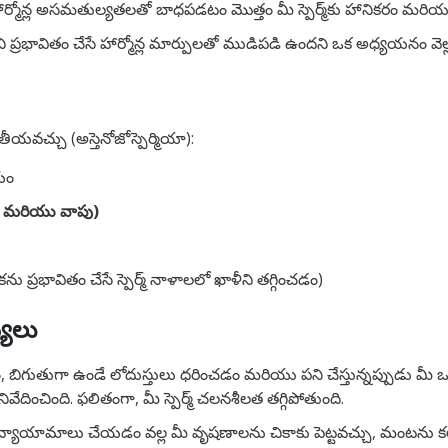
ార్మోన్ల అసమతుల్యతలతో బాధపడటం మొత్తం మీ స్పెర్మ్‌కు హానికరం మరియు అస
రభావితం చేసే హార్మోన్ల మార్పులతో ముడిపడి ఉందని ఒక అధ్యయనం వెల్ల
ీయవచ్చు (అస్తెనోజోస్పెర్మియా):
యం
తరణ మరియు వాపు)
ను ప్రభావితం చేసే స్పెర్మ్ నాళాలలో ఖాళీని తగ్గించడం)
యలు
బిగుతుగా ఉండే లోదుస్తులు ధరించడం మరియు పని చేస్తున్నప్పుడు మీ ఒడి
ేదించింది. ఫలితంగా, మీ స్పెర్మ్ చలనశీలత తగ్గిపోతుంది.
న వ్యాయామాలు చేయడం వల్ల మీ వృషణాలను చికాకు పెట్టవచ్చు, మంటను కలిగ