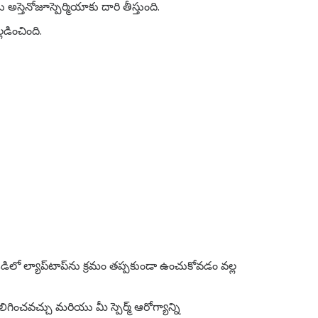
్తెనోజూస్పెర్మియాకు దారి తీస్తుంది.
డించింది.
లో ల్యాప్‌టాప్‌ను క్రమం తప్పకుండా ఉంచుకోవడం వల్ల
ించవచ్చు మరియు మీ స్పెర్మ్ ఆరోగ్యాన్ని