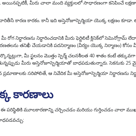
ేవు. అయినప్పటికీ, మీరు చాలా మంది వ్యక్తులలో సాధారణంగా కనిపించే లక్
రితీసే కారణ కారకం. కానీ ఇది అస్తెనోజూస్పెర్మియా యొక్క లక్షణం కూడా.
 రోగ నిర్ధారణను నిర్ధారించడానికి మీరు ఫెర్టిలిటీ క్లినిక్‌లో సెమినోగ్రామ్ ల
తలను తనిఖీ చేయడానికి పదనిర్మాణం (వీర్యం యొక్క నిర్మాణం) కోసం మ
ర్కొన్నట్లుగా, మీ స్ఖలనం మొత్తం స్పెర్మ్ చలనశీలత 40 శాతం కంటే తక్కువగా
ున్నప్పుడు మీరు అస్తెనోజూస్పెర్మియాతో బాధపడుతున్నారు. సెకనుకు 25 మైక
్రమాణాలకు సరిపోలితే, ఆ నివేదిక మీ అస్తెనోజూస్పెర్మియా నిర్ధారణను నిర్ధార
ొక్క కారణాలు
నితో ఈ పరిస్థితికి మూలకారణాన్ని చర్చించడం మరియు గుర్తించడం చాలా ముఖ
 బాధపడవచ్చు: