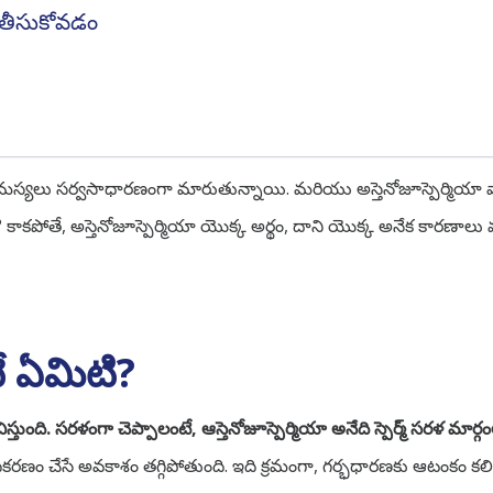
 తీసుకోవడం
 సమస్యలు సర్వసాధారణంగా మారుతున్నాయి. మరియు అస్తెనోజూస్పెర్మియా 
సా? కాకపోతే, అస్తెనోజూస్పెర్మియా యొక్క అర్థం, దాని యొక్క అనేక కారణా
టే ఏమిటి?
ంది. సరళంగా చెప్పాలంటే, ఆస్తెనోజూస్పెర్మియా అనేది స్పెర్మ్ సరళ మార్గంల
డును ఫలదీకరణం చేసే అవకాశం తగ్గిపోతుంది. ఇది క్రమంగా, గర్భధారణకు ఆటంకం