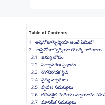
Table of Contents
అస్తెనోజూస్పెర్మియా అంటే ఏమిటి?
అస్తెనోజూస్పెర్మియా యొక్క కారణాలు
జన్యు లోపం
పర్యావరణ ప్రభావం
రోగనిరోధక స్థితి
వైద్య వ్యాధులు
వృషణ సమస్యలు
జీవనశైలి మరియు వ్యాయామ సమస
మానసిక సమస్యలు