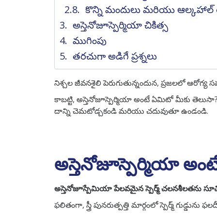
కొన్ని మందులు మరియు ఆల్కహాల్
అస్తెనోజూస్పెర్మియా చికిత్స
ముగింపు
తరచుగా అడిగే ప్రశ్నలు
నిశ్చల జీవనశైలి పెరుగుతున్నందున, ప్రజలలో ఆరోగ్య
కాబట్టి, అస్తెనోజూస్పెర్మియా అంటే ఏమిటో మీకు తెలు
దాన్ని చెమటోడ్చకండి మరియు చదువుతూ ఉండండి.
అస్తెనోజూస్పెర్మియా అం
అస్తెనోజూస్పేమియా పేలవమైన స్పెర్మ్ చలనశీలతను సూచిస్తు
ఫలితంగా, స్త్రీ పునరుత్పత్తి మార్గంలో స్పెర్మ్ గుడ్