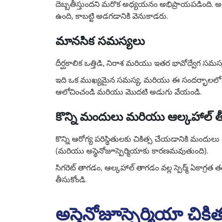
దెబ్బతీస్తుందని మరొక అధ్యయనం అభిప్రాయపడింది. అటు
ఉంది, కాబట్టి అడగడానికి వెనుకాడరు.
మానసిక సమస్యలు
దీర్ఘకాలిక ఒత్తిడి, నిరాశ మరియు ఇతర భావోద్వేగ సమస్య
ఇది ఒక ముఖ్యమైన సమస్య, మరియు ఈ సందర్భాలలో స
ఆలోచించండి మరియు మొదటి అడుగు వేయండి.
కొన్ని మందులు మరియు ఆల్కహాల్ 
కొన్ని ఆరోగ్య పరిస్థితులకు చికిత్స చేయడానికి మందులు
(మరియు అస్థెనోజూస్పెర్మియాకు కారణమవుతుంది).
సిగరెట్ తాగడం, ఆల్కహాల్ తాగడం వల్ల స్పెర్మ్ ఏకాగ్ర
తీసుకోండి.
అస్తెనోజూస్పెర్మియా చికిత