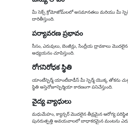
మీ సెక్స్ క్రోమోజోమ్‌లలో అసమానతలు మరియు మీ స్పెర్మ
దారితీస్తుంది.
పర్యావరణ ప్రభావం
సీసం, ఎరువులు, బెంజీన్లు, సేంద్రీయ ద్రావకాలు మొ
అధ్యయనం చూపిస్తుంది.
రోగనిరోధక స్థితి
యాంటీస్పెర్మ్ యాంటీబాడీస్ మీ స్పెర్మ్ యొక్క తోకను 
స్థితి అస్తెనోజూస్పెర్మియా కారణంగా పనిచేస్తుంది.
వైద్య వ్యాధులు
మధుమేహం, క్యాన్సర్ మొదలైన తీవ్రమైన ఆరోగ్య పరిస్థితులు
పునరుత్పత్తి అవయవాలలో బాధాకరమైన మంటను ఎదుర్కోవడం స