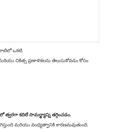
వాటిలో ఒకటి.
లు మరియు చికిత్స ప్రణాళికలను తెలుసుకోవడం కోసం
ో త్వరగా కదిలే సామర్థ్యాన్ని తగ్గించడం.
 కలిగిస్తుంది మరియు వంధ్యత్వానికి కారణమవుతుంది.