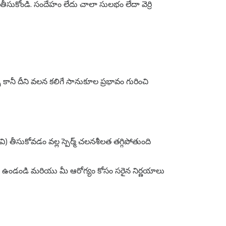
సుకోండి. సందేహం లేదు చాలా సులభం లేదా వెర్రి
 దీని వలన కలిగే సానుకూల ప్రభావం గురించి
ి) తీసుకోవడం వల్ల స్పెర్మ్ చలనశీలత తగ్గిపోతుంది
త్తగా ఉండండి మరియు మీ ఆరోగ్యం కోసం సరైన నిర్ణయాలు