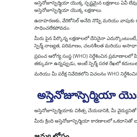
అస్తెనోజూస్పెర్మియా యొక్క స్పష్టమైన లక్షణాలు ఏవీ ల
అస్తెనోజూస్పెర్మియా యొక్క లక్షణాలు.
ఉదాహరణకు, వేరికోసెల్ అనేది నొప్పి మరియు వాపుకు దా
సాధించలేకపోవడం.
మీరు పైన పేర్కొన్న లక్షణాలలో దేనినైనా ఎదుర్కొంటుంటే, మీ
స్పెర్మ్ నాణ్యత, పరిమాణం, చలనశీలత మరియు అసాధారణ
ప్రపంచ ఆరోగ్య సంస్థ (WHO) నిర్దేశించిన ప్రమాణాలలో పే
తక్కువగా ఉన్నప్పుడు, అంటే స్పెర్మ్ సరళ రేఖలో కదులుత
మరియు మీ పరీక్ష నివేదికలోని విచలనం WHO నిర్దేశించిన ప
అస్తెనోజూస్పెర్మియా య
అస్తెనోజూస్పెర్మియాకు చికిత్స చేయడానికి, మీ వైద్యు
మీరు క్రింది అస్తెనోజూస్పెర్మియా కారణాలలో ఒకదానితో
జన్యు లోపం