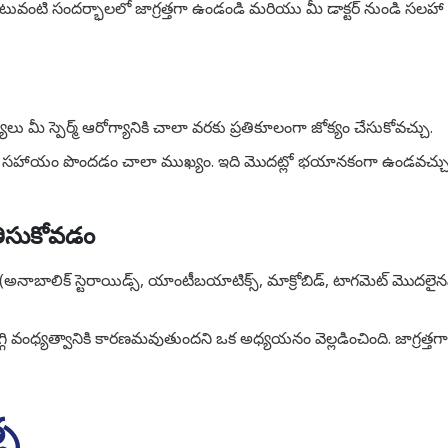
వంటి సందర్భాలలో జాగ్రత్తగా ఉండండి మరియు మీ డాక్టర్ నుండి సలహా తీ
లు మీ స్పెర్మ్ ఆరోగ్యానికి చాలా వరకు ప్రతికూలంగా జోక్యం చేసుకోవచ్చు.
హాయం పొందడం చాలా ముఖ్యం. ఇది మొదట్లో భయానకంగా ఉండవచ్చు కానీ
తీసుకోవడం
 (అనాబాలిక్ స్టెరాయిడ్స్, యాంటీబయాటిక్స్, మాక్రోబిడ్, టాగమెట్ మొదలైనవ
త తగ్గి వంధ్యత్వానికి కారణమవుతుందని ఒక అధ్యయనం వెల్లడించింది. జాగ్ర
్స