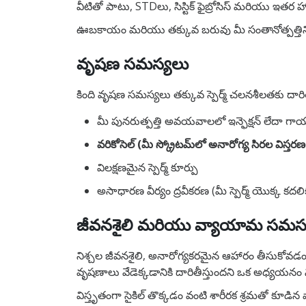
వీటితో పాటు, STDలు, సిస్టిక్ ఫైబ్రోసిస్ మరియు ఇతర హ
ఊబకాయం మరియు తక్కువ బరువు మీ సంతానోత్పత్తిని ప్
వృషణ సమస్యలు
కింది వృషణ సమస్యలు తక్కువ స్పెర్మ్ చలనశీలతకు దారిత
మీ పునరుత్పత్తి అవయవాలలో ఇన్ఫెక్షన్ లేదా గా
వరికోసెల్ (మీ స్క్రోటమ్‌లో అనారోగ్య సిరల విస్
విలక్షణమైన స్పెర్మ్ కూర్పు
అసాధారణ వీర్యం ద్రవీకరణ (మీ స్పెర్మ్ యొక్క కదలిక
జీవనశైలి మరియు వ్యాయామ సమస్
నిశ్చల జీవనశైలి, అనారోగ్యకరమైన ఆహారం తీసుకోవడం, 
వృషణాలు వేడెక్కడానికి దారితీస్తుందని ఒక అధ్యయనం నివ
విస్తృతంగా సైకిల్ తొక్కడం వంటి శారీరక శ్రమతో కూడి