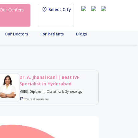
Select City
Our Centers
Our Doctors
For Patients
Blogs
Dr. A. Jhansi Rani | Best IVF
Specialist in Hyderabad
MBBS, Diploma in Obstetrics & Gynaecology
17+
Years of experience