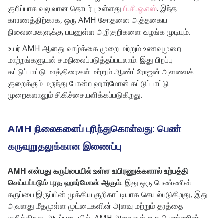
குறிப்பாக வலுவான தொடர்பு உள்ளது
பி.சி.ஓ.எஸ்
. இந்த
காரணத்திற்காக, ஒரு AMH சோதனை அத்தகைய
நிலைமைகளுக்கு பயனுள்ள அறிகுறிகளை வழங்க முடியும்.
உயர் AMH ஆனது வாழ்க்கை முறை மற்றும் உணவுமுறை
மாற்றங்களுடன் சமநிலைப்படுத்தப்படலாம். இது பிறப்பு
கட்டுப்பாட்டு மாத்திரைகள் மற்றும் ஆண்ட்ரோஜன் அளவைக்
குறைக்கும் மருந்து போன்ற ஹார்மோன் கட்டுப்பாட்டு
முறைகளாலும் சிகிச்சையளிக்கப்படுகிறது.
AMH நிலைகளைப் புரிந்துகொள்வது: பெண்
கருவுறுதலுக்கான இணைப்பு
AMH என்பது கருப்பையில் உள்ள உயிரணுக்களால் உற்பத்தி
செய்யப்படும் புரத ஹார்மோன் ஆகும்
. இது ஒரு பெண்ணின்
கருப்பை இருப்பின் முக்கிய குறிகாட்டியாக செயல்படுகிறது, இது
அவளது மீதமுள்ள முட்டைகளின் அளவு மற்றும் தரத்தை
குறிக்கிறது. அடிப்படையில், AMH அளவுகள் ஒரு பெண்ணின்