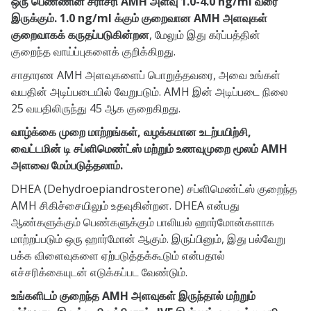
ஒரு பெண்ணின் சராசரி AMH அளவு 1.0-4.0 ng/ml வரை
இருக்கும். 1.0 ng/ml க்கும் குறைவான AMH அளவுகள்
குறைவாகக் கருதப்படுகின்றன
, மேலும் இது கர்ப்பத்தின்
குறைந்த வாய்ப்புகளைக் குறிக்கிறது.
சாதாரண AMH அளவுகளைப் பொறுத்தவரை, அவை உங்கள்
வயதின் அடிப்படையில் வேறுபடும். AMH இன் அடிப்படை நிலை
25 வயதிலிருந்து 45 ஆக குறைகிறது.
வாழ்க்கை முறை மாற்றங்கள், வழக்கமான உடற்பயிற்சி,
வைட்டமின் டி சப்ளிமெண்ட்ஸ் மற்றும் உணவுமுறை மூலம் AMH
அளவை மேம்படுத்தலாம்.
DHEA (Dehydroepiandrosterone) சப்ளிமெண்ட்ஸ் குறைந்த
AMH சிகிச்சையிலும் உதவுகின்றன. DHEA என்பது
ஆண்களுக்கும் பெண்களுக்கும் பாலியல் ஹார்மோன்களாக
மாற்றப்படும் ஒரு ஹார்மோன் ஆகும். இருப்பினும், இது பல்வேறு
பக்க விளைவுகளை ஏற்படுத்தக்கூடும் என்பதால்
எச்சரிக்கையுடன் எடுக்கப்பட வேண்டும்.
உங்களிடம் குறைந்த AMH அளவுகள் இருந்தால் மற்றும்