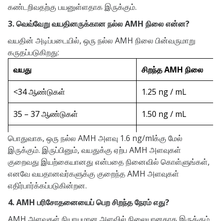
கண்டறிவதற்கு பயனுள்ளதாக இருக்கும்.
3. வெவ்வேறு வயதினருக்கான நல்ல AMH நிலை என்ன?
வயதின் அடிப்படையில், ஒரு நல்ல AMH நிலை பின்வருமாறு
கருதப்படுகிறது:
வயது
சிறந்த AMH நிலை
<34 ஆண்டுகள்
1.25 ng / mL
35 – 37 ஆண்டுகள்
1.50 ng / mL
38 – 40 ஆண்டுகள்
1.75 ng / mL
பொதுவாக, ஒரு நல்ல AMH அளவு 1.6 ng/mlக்கு மேல்
இருக்கும். இருப்பினும், வயதுக்கு ஏற்ப AMH அளவுகள்
> 41 ஆண்டுகள்
2.25 ng / mL
குறைவது இயற்கையானது என்பதை நினைவில் கொள்ளுங்கள்,
எனவே வயதானவர்களுக்கு குறைந்த AMH அளவுகள்
எதிர்பார்க்கப்படுகின்றன.
4. AMH பரிசோதனையைப் பெற சிறந்த நேரம் எது?
AMH அளவுகள் நியாயமான அளவில் நிலையானதாக இருக்கும்