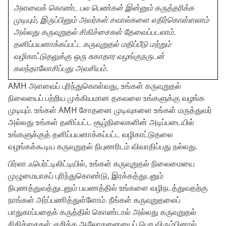
அளவைக் கொண்ட பல பெண்கள் இன்னும் கருத்தரிக்க
முடியும், இருப்பினும் அவர்கள் சவால்களை எதிர்கொள்ளலாம்
அல்லது கருவுறுதல் சிகிச்சைகள் தேவைப்படலாம்.
தனிப்பயனாக்கப்பட்ட கருவுறுதல் மதிப்பீடு மற்றும்
வழிகாட்டுதலுக்கு ஒரு சுகாதார வழங்குநருடன்
கலந்தாலோசிப்பது அவசியம்.
AMH அளவைப் புரிந்துகொள்வது, உங்கள் கருவுறுதல்
நிலையைப் பற்றிய முக்கியமான தகவலை உங்களுக்கு வழங்க
முடியும். உங்கள் AMH சோதனை முடிவுகளை உங்கள் மருத்துவர்
அல்லது உங்கள் தனிப்பட்ட சூழ்நிலைகளின் அடிப்படையில்
உங்களுக்குத் தனிப்பயனாக்கப்பட்ட வழிகாட்டுதலை
வழங்கக்கூடிய கருவுறுதல் நிபுணரிடம் விவாதிப்பது நல்லது.
பிர்லா ஃபெர்ட்டிலிட்டியில், உங்கள் கருவுறுதல் நிலைமையை
முழுமையாகப் புரிந்துகொண்டு, இரக்கத்துடனும்
நிபுணத்துவத்துடனும் பயணத்தில் உங்களை வழிநடத்துவதற்கு
நாங்கள் அர்ப்பணித்துள்ளோம். நீங்கள் கருவுறுதலைப்
பாதுகாப்பதைக் கருத்தில் கொண்டால் அல்லது கருவுறுதல்
சிகிச்சைகள் குறித்த ஆலோசனையைப் பெற விரும்பினால்,