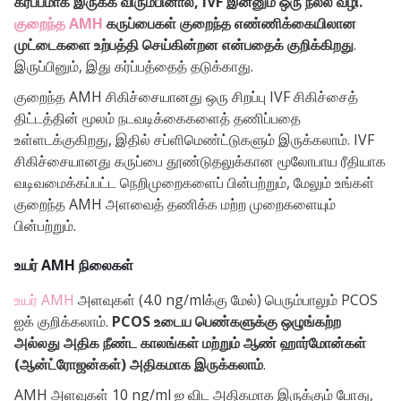
கர்ப்பமாக இருக்க விரும்பினால், IVF இன்னும் ஒரு நல்ல வழி.
குறைந்த AMH
கருப்பைகள் குறைந்த எண்ணிக்கையிலான
முட்டைகளை உற்பத்தி செய்கின்றன என்பதைக் குறிக்கிறது
.
இருப்பினும், இது கர்ப்பத்தைத் தடுக்காது.
குறைந்த AMH சிகிச்சையானது ஒரு சிறப்பு IVF சிகிச்சைத்
திட்டத்தின் மூலம் நடவடிக்கைகளைத் தணிப்பதை
உள்ளடக்குகிறது, இதில் சப்ளிமெண்ட்டுகளும் இருக்கலாம். IVF
சிகிச்சையானது கருப்பை தூண்டுதலுக்கான மூலோபாய ரீதியாக
வடிவமைக்கப்பட்ட நெறிமுறைகளைப் பின்பற்றும், மேலும் உங்கள்
குறைந்த AMH அளவைத் தணிக்க மற்ற முறைகளையும்
பின்பற்றும்.
உயர் AMH நிலைகள்
உயர் AMH
அளவுகள் (4.0 ng/mlக்கு மேல்) பெரும்பாலும் PCOS
ஐக் குறிக்கலாம்.
PCOS உடைய பெண்களுக்கு ஒழுங்கற்ற
அல்லது அதிக நீண்ட காலங்கள் மற்றும் ஆண் ஹார்மோன்கள்
(ஆன்ட்ரோஜன்கள்) அதிகமாக இருக்கலாம்
.
AMH அளவுகள் 10 ng/ml ஐ விட அதிகமாக இருக்கும் போது, ​​