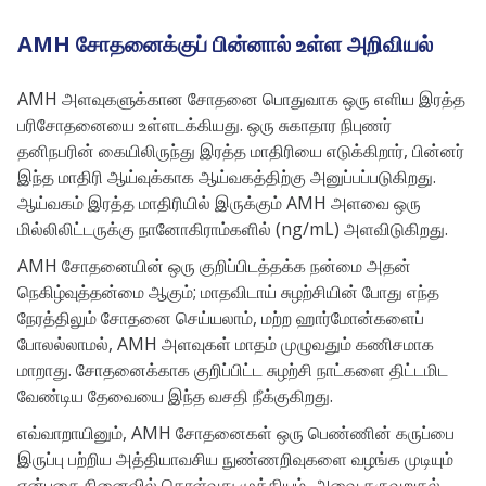
AMH சோதனைக்குப் பின்னால் உள்ள அறிவியல்
AMH அளவுகளுக்கான சோதனை பொதுவாக ஒரு எளிய இரத்த
பரிசோதனையை உள்ளடக்கியது. ஒரு சுகாதார நிபுணர்
தனிநபரின் கையிலிருந்து இரத்த மாதிரியை எடுக்கிறார், பின்னர்
இந்த மாதிரி ஆய்வுக்காக ஆய்வகத்திற்கு அனுப்பப்படுகிறது.
ஆய்வகம் இரத்த மாதிரியில் இருக்கும் AMH அளவை ஒரு
மில்லிலிட்டருக்கு நானோகிராம்களில் (ng/mL) அளவிடுகிறது.
AMH சோதனையின் ஒரு குறிப்பிடத்தக்க நன்மை அதன்
நெகிழ்வுத்தன்மை ஆகும்; மாதவிடாய் சுழற்சியின் போது எந்த
நேரத்திலும் சோதனை செய்யலாம், மற்ற ஹார்மோன்களைப்
போலல்லாமல், AMH அளவுகள் மாதம் முழுவதும் கணிசமாக
மாறாது. சோதனைக்காக குறிப்பிட்ட சுழற்சி நாட்களை திட்டமிட
வேண்டிய தேவையை இந்த வசதி நீக்குகிறது.
எவ்வாறாயினும், AMH சோதனைகள் ஒரு பெண்ணின் கருப்பை
இருப்பு பற்றிய அத்தியாவசிய நுண்ணறிவுகளை வழங்க முடியும்
என்பதை நினைவில் கொள்வது முக்கியம், அவை கருவுறுதல்