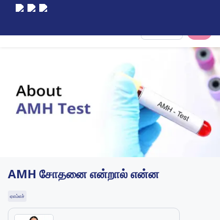
Select City
AMH சோதனை என்றால் என்ன
ஏஎம்எச்