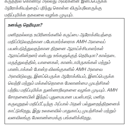
கருத்தில் கொண்டு அல்லது அவர்களின் இனப்பெருக்க
ஆரோக்கியத்தைப் புரிந்து கொள்ள விரும்புவோருக்கு
மதிப்புமிக்க தகவலை வழங்க முடியும்.
உனக்கு தெரியுமா?
மனிதரல்லாத உயிரினங்களில் கருப்பை ஆரோக்கியத்தை
மதிப்பிடுவதற்கான பயோமார்க்ஸராக AMH அளவைப்
பயன்படுத்துவதற்கான திறனை ஆராய்ச்சியாளர்கள்
ஆராய்கின்றனர் என்பது உங்களுக்குத் தெரியுமா? கால்நடை
மருத்துவத்தில், யானைகள், காண்டாமிருகங்கள் மற்றும்
பாண்டாக்கள் போன்ற விலங்குகளில் AMH அளவை
அளவிடுவது, இனப்பெருக்க ஆரோக்கியம், இனப்பெருக்க
வெற்றி மற்றும் மக்கள்தொகை மேலாண்மை முயற்சிகள்
பற்றிய மதிப்புமிக்க நுண்ணறிவுகளை வழங்க முடியும். AMH
சோதனையின் இந்தப் புதுமையான பயன்பாடு, மனித
கருவுறுதல் மதிப்பீட்டிற்கு அப்பால் அதன் பல்துறைத்திறனைக்
காட்டுகிறது, இது உலகளவில் பாதுகாப்பு முயற்சிகள் மற்றும்
வனவிலங்கு மேலாண்மைக்கு பங்களிக்கிறது.