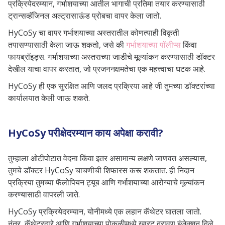
प्रक्रियेदरम्यान, गर्भाशयाच्या आतील भागाची प्रतिमा तयार करण्यासाठी
ट्रान्सव्हॅजिनल अल्ट्रासाऊंड प्रोबचा वापर केला जातो.
HyCoSy चा वापर गर्भाशयाच्या अस्तरातील कोणत्याही विकृती
तपासण्यासाठी केला जाऊ शकतो, जसे की
गर्भाशयाच्या पॉलीप्स
किंवा
फायब्रॉइड्स. गर्भाशयाच्या अस्तराच्या जाडीचे मूल्यांकन करण्यासाठी डॉक्टर
देखील याचा वापर करतात, जो प्रजननक्षमतेचा एक महत्त्वाचा घटक आहे.
HyCoSy ही एक सुरक्षित आणि जलद प्रक्रिया आहे जी तुमच्या डॉक्टरांच्या
कार्यालयात केली जाऊ शकते.
HyCoSy परीक्षेदरम्यान काय अपेक्षा करावी?
तुम्हाला ओटीपोटात वेदना किंवा इतर असामान्य लक्षणे जाणवत असल्यास,
तुमचे डॉक्टर HyCoSy चाचणीची शिफारस करू शकतात. ही निदान
प्रक्रिया तुमच्या फॅलोपियन ट्यूब आणि गर्भाशयाच्या आरोग्याचे मूल्यांकन
करण्यासाठी वापरली जाते.
HyCoSy प्रक्रियेदरम्यान, योनीमध्ये एक लहान कॅथेटर घातला जातो.
नंतर, कॅथेटरद्वारे आणि गर्भाशयाच्या पोकळीमध्ये खारट द्रावण इंजेक्शन दिले