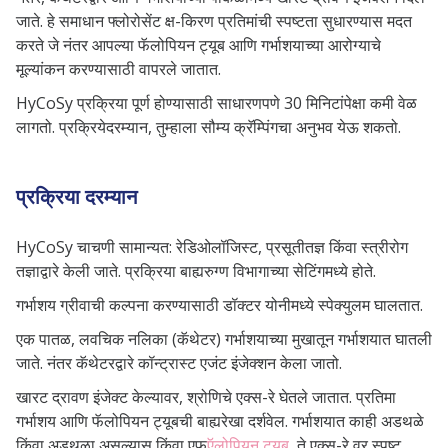
जाते. हे समाधान फ्लोरोसेंट क्ष-किरण प्रतिमांची स्पष्टता सुधारण्यास मदत
करते जे नंतर आपल्या फॅलोपियन ट्यूब आणि गर्भाशयाच्या आरोग्याचे
मूल्यांकन करण्यासाठी वापरले जातात.
HyCoSy प्रक्रिया
पूर्ण होण्यासाठी साधारणपणे 30 मिनिटांपेक्षा कमी वेळ
लागतो. प्रक्रियेदरम्यान, तुम्हाला सौम्य क्रॅम्पिंगचा अनुभव येऊ शकतो.
प्रक्रिया दरम्यान
HyCoSy चाचणी सामान्यत: रेडिओलॉजिस्ट, प्रसूतीतज्ञ किंवा स्त्रीरोग
तज्ञाद्वारे केली जाते. प्रक्रिया बाह्यरुग्ण विभागाच्या सेटिंगमध्ये होते.
गर्भाशय ग्रीवाची कल्पना करण्यासाठी डॉक्टर योनीमध्ये स्पेक्युलम घालतात.
एक पातळ, लवचिक नलिका (कॅथेटर) गर्भाशयाच्या मुखातून गर्भाशयात घातली
जाते. नंतर कॅथेटरद्वारे कॉन्ट्रास्ट एजंट इंजेक्शन केला जातो.
खारट द्रावण इंजेक्ट केल्यावर, श्रोणिचे एक्स-रे घेतले जातात. प्रतिमा
गर्भाशय आणि फॅलोपियन ट्यूबची बाह्यरेखा दर्शवेल. गर्भाशयात काही अडथळे
किंवा अडथळा असल्यास किंवा एफ
ऍलोपियन ट्यूब
, ते एक्स-रे वर स्पष्ट