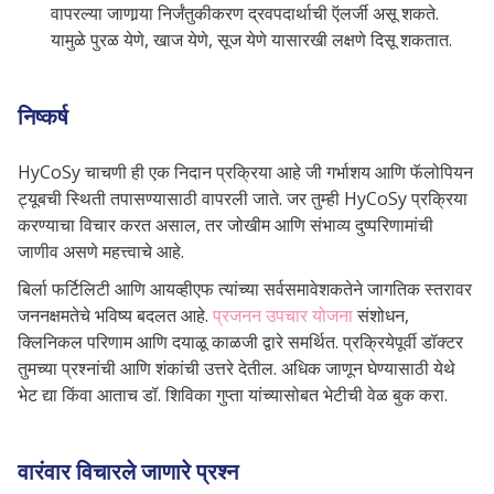
वापरल्या जाणार्‍या निर्जंतुकीकरण द्रवपदार्थाची ऍलर्जी असू शकते.
यामुळे पुरळ येणे, खाज येणे, सूज येणे यासारखी लक्षणे दिसू शकतात.
निष्कर्ष
HyCoSy चाचणी ही एक निदान प्रक्रिया आहे जी गर्भाशय आणि फॅलोपियन
ट्यूबची स्थिती तपासण्यासाठी वापरली जाते. जर तुम्ही HyCoSy प्रक्रिया
करण्याचा विचार करत असाल, तर जोखीम आणि संभाव्य दुष्परिणामांची
जाणीव असणे महत्त्वाचे आहे.
बिर्ला फर्टिलिटी आणि आयव्हीएफ त्यांच्या सर्वसमावेशकतेने जागतिक स्तरावर
जननक्षमतेचे भविष्य बदलत आहे.
प्रजनन उपचार योजना
संशोधन,
क्लिनिकल परिणाम आणि दयाळू काळजी द्वारे समर्थित. प्रक्रियेपूर्वी डॉक्टर
तुमच्या प्रश्नांची आणि शंकांची उत्तरे देतील. अधिक जाणून घेण्यासाठी येथे
भेट द्या किंवा आताच डॉ. शिविका गुप्ता यांच्यासोबत भेटीची वेळ बुक करा.
वारंवार विचारले जाणारे प्रश्न