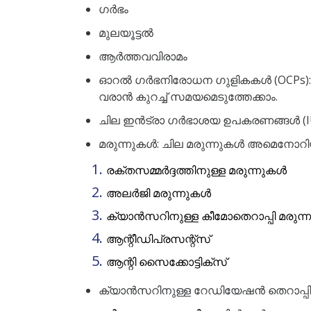
ഗർഭം
മുലയൂട്ടൽ
ആർത്തവവിരാമം
ഓറൽ ഗർഭനിരോധന ഗുളികകൾ (OCPs): ഇ
വരാൻ കുറച്ച് സമയമെടുത്തേക്കാം.
ചില ഇൻട്രാ ഗർഭാശയ ഉപകരണങ്ങൾ (I
മരുന്നുകൾ: ചില മരുന്നുകൾ അമെനോറിയ
രക്തസമ്മർദ്ദത്തിനുള്ള മരുന്നുകൾ
അലർജി മരുന്നുകൾ
ക്യാൻസറിനുള്ള കീമോതെറാപ്പി മരുന
ആന്റീഡിപ്രസന്റ്സ്
ആന്റി സൈക്കോട്ടിക്സ്
ക്യാൻസറിനുള്ള റേഡിയേഷൻ തെറാപ്പി