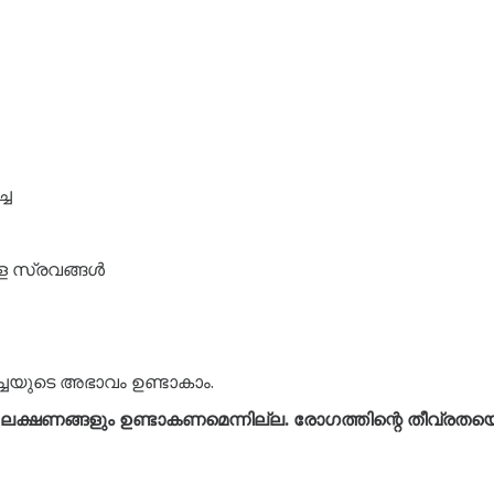
്ച
്ള സ്രവങ്ങൾ
ചയുടെ അഭാവം ഉണ്ടാകാം.
്ഷണങ്ങളും ഉണ്ടാകണമെന്നില്ല. രോഗത്തിന്റെ തീവ്രതയെ ആശ്