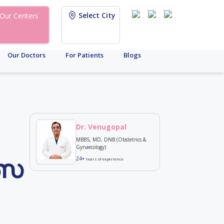
Select City
Our Centers
Our Doctors
For Patients
Blogs
Dr. Venugopal
MBBS, MD, DNB (Obstetrics &
Gynaecology)
്സ
24+
Years of experience