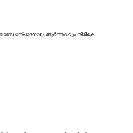
യ അണ്ഡോത്പാദനവും ആർത്തവവും തിരികെ