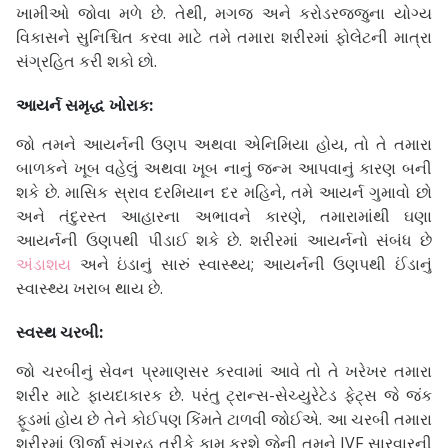
ખામીઓ જોવા મળે છે. તેથી, મગજ અને કરોડરજ્જુના યોગ્ય
વિકાસને સુનિશ્ચિત કરવા માટે તમે તમારા શરીરમાં ફોલેટની માત્રા
સંગ્રહિત કરી શકો છો.
આયર્ન સમૃદ્ધ ખોરાક:
જો તમને આયર્નની ઉણપ અથવા એનિમિયા હોય, તો તે તમારા
બાળકને ખૂબ વહેલું અથવા ખૂબ નાનું જન્મ આપવાનું કારણ બની
શકે છે. માસિક સ્રાવ દરમિયાન દર મહિને, તમે આયર્ન ગુમાવો છો
અને તંદુરસ્ત આહારના અભાવને કારણે, તમારામાંથી ઘણા
આયર્નની ઉણપથી પીડાઈ શકે છે. શરીરમાં આયર્નનો સંબંધ છે
અંડાશય
અને ઇંડાનું સારું સ્વાસ્થ્ય; આયર્નની ઉણપથી ઈંડાનું
સ્વાસ્થ્ય ખરાબ થાય છે.
સ્વસ્થ ચરબી:
જો ચરબીનું સેવન પ્રમાણસર કરવામાં આવે તો તે ખરેખર તમારા
શરીર માટે ફાયદાકારક છે. પરંતુ ટ્રાન્સ-સેચ્યુરેટેડ ફેટ્સ જે જંક
ફૂડમાં હોય છે તેને કોઈપણ કિંમતે ટાળવી જોઈએ. આ ચરબી તમારા
શરીરમાં ઊર્જા સંગ્રહ તરીકે કામ કરશે જેની તમને IVF સારવારની