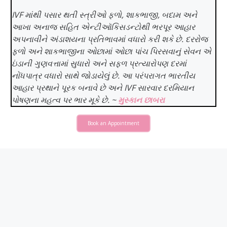
IVF માંથી પસાર થતી સ્ત્રીઓ ફળો, શાકભાજી, બદામ અને
આખા અનાજ સહિત એન્ટીઑકિસડન્ટોથી ભરપૂર આહાર
અપનાવીને અંડાશયના પ્રતિભાવમાં વધારો કરી શકે છે. દરરોજ
ફળો અને શાકભાજીના ઓછામાં ઓછા પાંચ પિરસવાનું સેવન એ
ઇંડાની ગુણવત્તામાં સુધારો અને સફળ પ્રત્યારોપણ દરમાં
નોંધપાત્ર વધારો સાથે જોડાયેલું છે. આ પરંપરાગત ભારતીય
આહાર પ્રથાને પૂરક બનાવે છે અને IVF સારવાર દરમિયાન
પોષણના મહત્વ પર ભાર મૂકે છે. ~
મુસ્કાન છાબરા
Book an Appointment