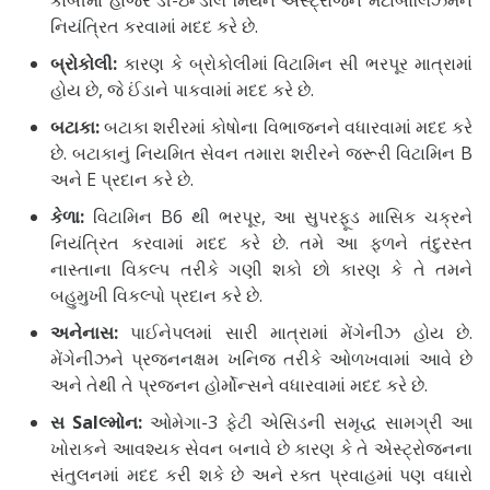
કોબીમાં હાજર ડી-ઇન્ડોલ મિથેન એસ્ટ્રોજન મેટાબોલિઝમને
નિયંત્રિત કરવામાં મદદ કરે છે.
બ્રોકોલી:
કારણ કે બ્રોકોલીમાં વિટામિન સી ભરપૂર માત્રામાં
હોય છે, જે ઈંડાને પાકવામાં મદદ કરે છે.
બટાકા:
બટાકા શરીરમાં કોષોના વિભાજનને વધારવામાં મદદ કરે
છે. બટાકાનું નિયમિત સેવન તમારા શરીરને જરૂરી વિટામિન B
અને E પ્રદાન કરે છે.
કેળા:
વિટામિન B6 થી ભરપૂર, આ સુપરફૂડ માસિક ચક્રને
નિયંત્રિત કરવામાં મદદ કરે છે. તમે આ ફળને તંદુરસ્ત
નાસ્તાના વિકલ્પ તરીકે ગણી શકો છો કારણ કે તે તમને
બહુમુખી વિકલ્પો પ્રદાન કરે છે.
અનેનાસ:
પાઈનેપલમાં સારી માત્રામાં મેંગેનીઝ હોય છે.
મેંગેનીઝને પ્રજનનક્ષમ ખનિજ તરીકે ઓળખવામાં આવે છે
અને તેથી તે પ્રજનન હોર્મોન્સને વધારવામાં મદદ કરે છે.
સ Salલ્મોન:
ઓમેગા-3 ફેટી એસિડની સમૃદ્ધ સામગ્રી આ
ખોરાકને આવશ્યક સેવન બનાવે છે કારણ કે તે એસ્ટ્રોજનના
સંતુલનમાં મદદ કરી શકે છે અને રક્ત પ્રવાહમાં પણ વધારો