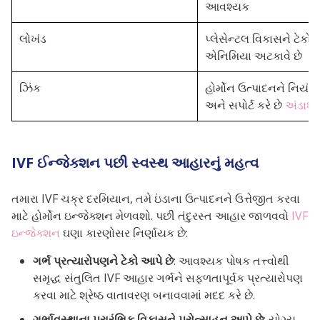
આવશ્યક
લોખંડ
પ્લેસેન્ટલ વિકાસને ટેકો 
એનિમિયા અટકાવે છે
ઝિંક
હોર્મોન ઉત્પાદનને નિયંત્ર
અને સપોર્ટ કરે છે
અંડાશ
IVF ઈન્જેક્શન પછી સ્વસ્થ આહારનું મહત્વ
તમારા IVF ચક્ર દરમિયાન, તમે ઇંડાના ઉત્પાદનને ઉત્તેજીત કરવા
માટે હોર્મોન ઇન્જેક્શન મેળવશો. પછી તંદુરસ્ત આહાર જાળવવો
IVF
ઇન્જેક્શન
ઘણા કારણોસર નિર્ણાયક છે:
ગર્ભ પ્રત્યારોપણને ટેકો આપે છે
: આવશ્યક પોષક તત્ત્વોથી
સમૃદ્ધ સંતુલિત IVF આહાર ગર્ભને સફળતાપૂર્વક પ્રત્યારોપણ
કરવા માટે શ્રેષ્ઠ વાતાવરણ બનાવવામાં મદદ કરે છે.
ગર્ભાવસ્થાના પ્રારંભિક વિકાસને પ્રોત્સાહન આપે છે
: યોગ્ય