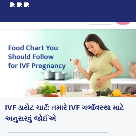
Select City
IVF ડાયેટ ચાર્ટ: તમારે IVF ગર્ભાવસ્થા માટે
અનુસરવું જોઈએ