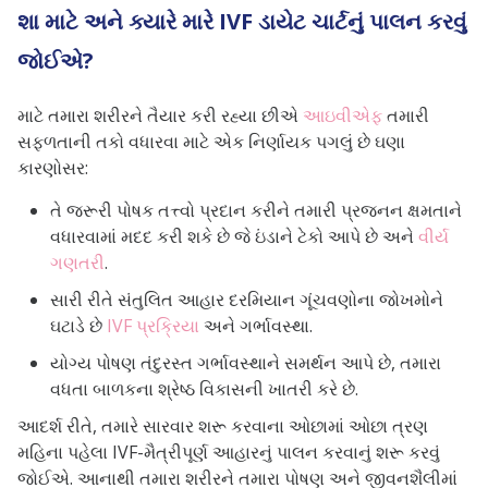
શા માટે અને ક્યારે મારે IVF ડાયેટ ચાર્ટનું પાલન કરવું
જોઈએ?
માટે તમારા શરીરને તૈયાર કરી રહ્યા છીએ
આઇવીએફ
તમારી
સફળતાની તકો વધારવા માટે એક નિર્ણાયક પગલું છે
ઘણા
કારણોસર:
તે જરૂરી પોષક તત્ત્વો પ્રદાન કરીને તમારી પ્રજનન ક્ષમતાને
વધારવામાં મદદ કરી શકે છે જે ઇંડાને ટેકો આપે છે અને
વીર્ય
ગણતરી
.
સારી રીતે સંતુલિત આહાર દરમિયાન ગૂંચવણોના જોખમોને
ઘટાડે છે
IVF પ્રક્રિયા
અને ગર્ભાવસ્થા.
યોગ્ય પોષણ તંદુરસ્ત ગર્ભાવસ્થાને સમર્થન આપે છે, તમારા
વધતા બાળકના શ્રેષ્ઠ વિકાસની ખાતરી કરે છે.
આદર્શ રીતે, તમારે સારવાર શરૂ કરવાના ઓછામાં ઓછા ત્રણ
મહિના પહેલા IVF-મૈત્રીપૂર્ણ આહારનું પાલન કરવાનું શરૂ કરવું
જોઈએ. આનાથી તમારા શરીરને તમારા પોષણ અને જીવનશૈલીમાં