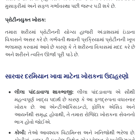
મુસાફરીમાં અને સફળ ગર્ભાવસ્થા પછી જરૂર પડી શકે છે.
પ્રોટીનયુક્ત ખોરાક:
તમારા શરીરમાં પ્રોટીનની યોગ્ય હાજરી અંડાશયમાં ઇંડાના
વિકાસને અસર કરે છે. ગર્ભવતી થવાની પ્રક્રિયામાં પ્રોટીનની ખૂબ
ભલામણ કરવામાં આવે છે કારણ કે તે શરીરના વિકાસમાં મદદ કરે છે
અને શરીરને ત્વરિત ઊર્જા પૂરી પાડે છે.
સારવાર દરમિયાન ખાવા માટેના ખોરાકના ઉદાહરણો
લીલા પાંદડાવાળા શાકભાજી:
લીલા પાંદડાવાળા એ સૌથી
મહત્વપૂર્ણ ખાદ્ય પદાર્થ છે કારણ કે આ ફળદ્રુપતા વધારનાર
ખોરાક છે. આ એન્ટીઑકિસડન્ટો, ફોલિક એસિડ અને
આયર્નથી સમૃદ્ધ હોવાથી, તે તમારા રોજિંદા ખોરાકના સેવનનો
ભાગ હોવો જોઈએ.
કોબી:
તેઓ આવશ્યક વિટામિન્સ અને ખનિજોથી ભરેલા છે.