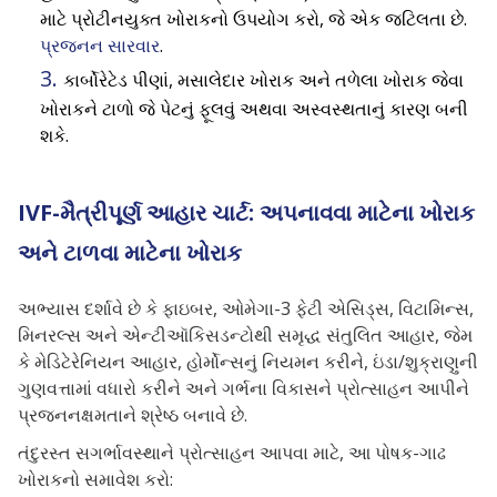
માટે પ્રોટીનયુક્ત ખોરાકનો ઉપયોગ કરો, જે એક જટિલતા છે.
પ્રજનન સારવાર
.
કાર્બોરેટેડ પીણાં, મસાલેદાર ખોરાક અને તળેલા ખોરાક જેવા
ખોરાકને ટાળો જે પેટનું ફૂલવું અથવા અસ્વસ્થતાનું કારણ બની
શકે.
IVF-મૈત્રીપૂર્ણ આહાર ચાર્ટ: અપનાવવા માટેના ખોરાક
અને ટાળવા માટેના ખોરાક
અભ્યાસ દર્શાવે છે કે
ફાઇબર, ઓમેગા-3 ફેટી એસિડ્સ, વિટામિન્સ,
મિનરલ્સ અને એન્ટીઑકિસડન્ટોથી સમૃદ્ધ સંતુલિત આહાર, જેમ
કે મેડિટેરેનિયન આહાર, હોર્મોન્સનું નિયમન કરીને, ઇંડા/શુક્રાણુની
ગુણવત્તામાં વધારો કરીને અને ગર્ભના વિકાસને પ્રોત્સાહન આપીને
પ્રજનનક્ષમતાને શ્રેષ્ઠ બનાવે છે.
તંદુરસ્ત સગર્ભાવસ્થાને પ્રોત્સાહન આપવા માટે, આ પોષક-ગાઢ
ખોરાકનો સમાવેશ કરો: