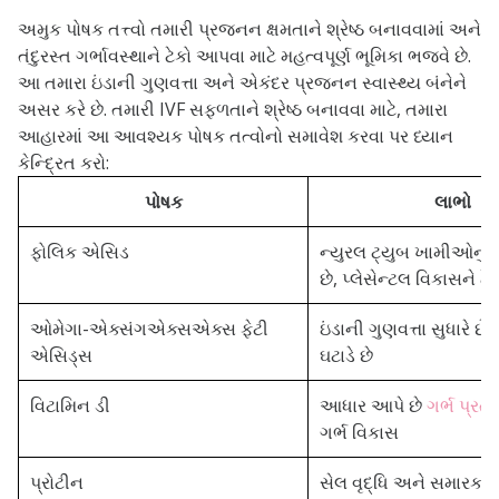
અમુક પોષક તત્ત્વો તમારી પ્રજનન ક્ષમતાને શ્રેષ્ઠ બનાવવામાં અને
તંદુરસ્ત ગર્ભાવસ્થાને ટેકો આપવા માટે મહત્વપૂર્ણ ભૂમિકા ભજવે છે.
આ તમારા ઇંડાની ગુણવત્તા અને એકંદર પ્રજનન સ્વાસ્થ્ય બંનેને
અસર કરે છે.
તમારી IVF સફળતાને શ્રેષ્ઠ બનાવવા માટે, તમારા
આહારમાં આ આવશ્યક પોષક તત્વોનો સમાવેશ કરવા પર ધ્યાન
કેન્દ્રિત કરો:
પોષક
લાભો
ફોલિક એસિડ
ન્યુરલ ટ્યુબ ખામીઓનું 
છે, પ્લેસેન્ટલ વિકાસને ટે
ઓમેગા-એક્સંગએક્સએક્સ ફેટી
ઇંડાની ગુણવત્તા સુધારે છ
એસિડ્સ
ઘટાડે છે
વિટામિન ડી
આધાર આપે છે
ગર્ભ પ્રત
ગર્ભ વિકાસ
પ્રોટીન
સેલ વૃદ્ધિ અને સમારકામ 