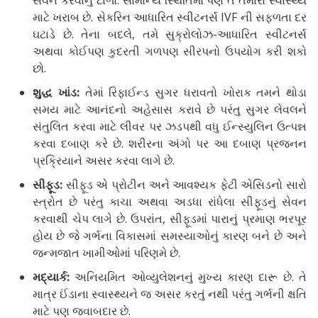
સેવન કરવાનું ટાળો. સામાન્ય સ્થિતિમાં પણ તે તમારા સ્વાસ્થ્ય
માટે ખરાબ છે. સેકરિન આધારિત સ્વીટનર્સ IVF ની સફળતા દર
ઘટાડે છે. તેના બદલે, તમે સુક્રોલોઝ-આધારિત સ્વીટનર્સ
અથવા કોઈપણ કુદરતી ગળપણ સીરપનો ઉપયોગ કરી શકો
છો.
શુદ્ધ ખાંડ:
તેમાં રિફાઈન્ડ સુગર ધરાવતો ખોરાક તમને થોડા
સમય માટે આનંદનો અહેસાસ કરાવે છે પરંતુ સુગર લેવલને
સંતુલિત કરવા માટે લીવર પર ઝડપથી વધુ ઈન્સ્યુલિન ઉત્પન્ન
કરવા દબાણ કરે છે. શરીરના અંગો પર આ દબાણ પ્રજનન
પ્રક્રિયાને અસર કરવા લાગે છે.
સીફૂડ:
સીફૂડ એ પ્રોટીન અને આવશ્યક ફેટી એસિડનો સારો
સ્ત્રોત છે પરંતુ કાચા અથવા અડધા રાંધેલા સીફૂડનું સેવન
કરવાથી ચેપ લાગે છે. ઉપરાંત, સીફૂડમાં પારાનું પ્રમાણ ભરપૂર
હોય છે જે ગર્ભના વિકાસમાં સમસ્યાઓનું કારણ બને છે અને
જન્મજાત ખામીઓમાં પરિણમે છે.
મદ્યાર્ક:
અનિયમિત ઓવ્યુલેશનનું મુખ્ય કારણ દારૂ છે. તે
માત્ર ઈંડાના સ્વાસ્થ્યને જ અસર કરતું નથી પરંતુ ગર્ભની ક્ષતિ
માટે પણ જવાબદાર છે.