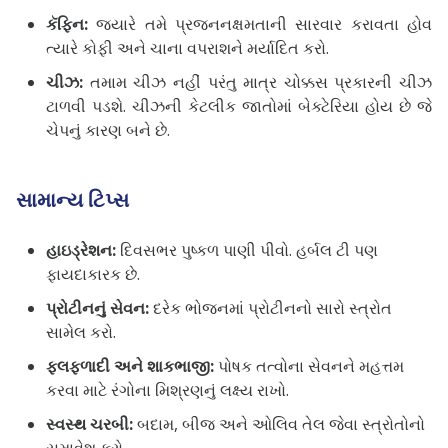
કૅફિન:
જ્યારે તમે પ્રજનનક્ષમતાની સારવાર કરાવતા હોવ
ત્યારે કોફી અને ચાના વપરાશને મર્યાદિત કરો.
ચીઝ:
તમામ ચીઝ નહીં પરંતુ માત્ર ચોક્કસ પ્રકારની ચીઝ
ટાળવી પડશે. ચીઝની કેટલીક જાતોમાં બેક્ટેરિયા હોય છે જે
ચેપનું કારણ બને છે.
સામાન્ય ટિપ્સ
હાઇડ્રેશન:
દિવસભર પુષ્કળ પાણી પીવો. હર્બલ ટી પણ
ફાયદાકારક છે.
પ્રોટીનનું સેવન:
દરેક ભોજનમાં પ્રોટીનનો સારો સ્ત્રોત
સામેલ કરો.
ફલફળાદી અને શાકભાજી:
પોષક તત્વોના સેવનને મહત્તમ
કરવા માટે રંગોના મિશ્રણનું લક્ષ્ય રાખો.
સ્વસ્થ ચરબી:
બદામ, બીજ અને ઓલિવ તેલ જેવા સ્ત્રોતોનો