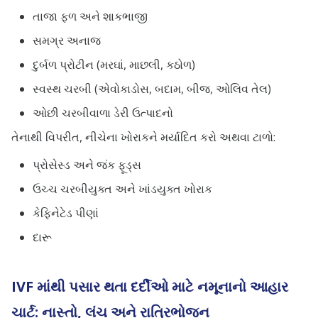
તાજા ફળ અને શાકભાજી
સમગ્ર અનાજ
દુર્બળ પ્રોટીન (મરઘાં, માછલી, કઠોળ)
સ્વસ્થ ચરબી (એવોકાડોસ, બદામ, બીજ, ઓલિવ તેલ)
ઓછી ચરબીવાળા ડેરી ઉત્પાદનો
તેનાથી વિપરીત, નીચેના ખોરાકને મર્યાદિત કરો અથવા ટાળો:
પ્રોસેસ્ડ અને જંક ફૂડ્સ
ઉચ્ચ ચરબીયુક્ત અને ખાંડયુક્ત ખોરાક
કેફિનેટેડ પીણાં
દારૂ
IVF માંથી પસાર થતા દર્દીઓ માટે નમૂનાનો આહાર
ચાર્ટ: નાસ્તો, લંચ અને રાત્રિભોજન