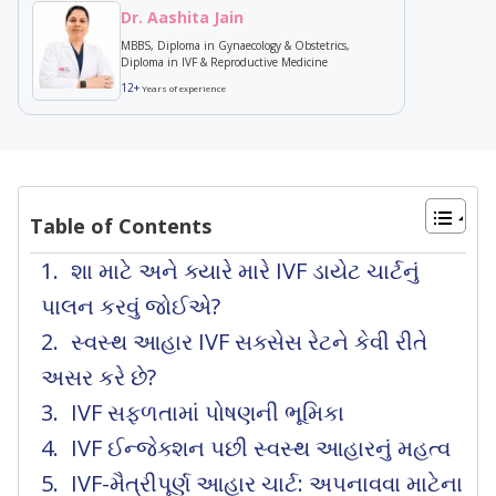
Dr. Aashita Jain
MBBS, Diploma in Gynaecology & Obstetrics,
Diploma in IVF & Reproductive Medicine
12+
Years of experience
Table of Contents
શા માટે અને ક્યારે મારે IVF ડાયેટ ચાર્ટનું
પાલન કરવું જોઈએ?
સ્વસ્થ આહાર IVF સક્સેસ રેટને કેવી રીતે
અસર કરે છે?
IVF સફળતામાં પોષણની ભૂમિકા
IVF ઈન્જેક્શન પછી સ્વસ્થ આહારનું મહત્વ
IVF-મૈત્રીપૂર્ણ આહાર ચાર્ટ: અપનાવવા માટેના