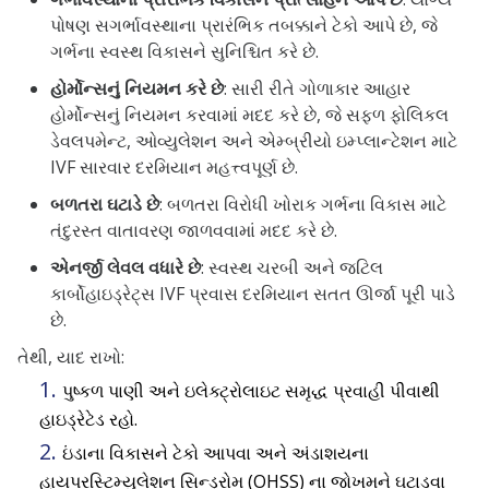
પોષણ સગર્ભાવસ્થાના પ્રારંભિક તબક્કાને ટેકો આપે છે, જે
ગર્ભના સ્વસ્થ વિકાસને સુનિશ્ચિત કરે છે.
હોર્મોન્સનું નિયમન કરે છે
: સારી રીતે ગોળાકાર આહાર
હોર્મોન્સનું નિયમન કરવામાં મદદ કરે છે, જે સફળ ફોલિકલ
ડેવલપમેન્ટ, ઓવ્યુલેશન અને એમ્બ્રીયો ઇમ્પ્લાન્ટેશન માટે
IVF સારવાર દરમિયાન મહત્ત્વપૂર્ણ છે.
બળતરા ઘટાડે છે
: બળતરા વિરોધી ખોરાક ગર્ભના વિકાસ માટે
તંદુરસ્ત વાતાવરણ જાળવવામાં મદદ કરે છે.
એનર્જી લેવલ વધારે છે
: સ્વસ્થ ચરબી અને જટિલ
કાર્બોહાઇડ્રેટ્સ IVF પ્રવાસ દરમિયાન સતત ઊર્જા પૂરી પાડે
છે.
તેથી, યાદ રાખો:
પુષ્કળ પાણી અને ઇલેક્ટ્રોલાઇટ સમૃદ્ધ પ્રવાહી પીવાથી
હાઇડ્રેટેડ રહો.
ઇંડાના વિકાસને ટેકો આપવા અને અંડાશયના
હાયપરસ્ટિમ્યુલેશન સિન્ડ્રોમ (OHSS) ના જોખમને ઘટાડવા