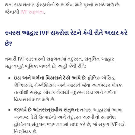
થતા સકારાત્મક ફેરફારોનો લાભ લેવા માટે પૂરતો સમય મળે છે,
જેનાથી
IVF સફળતા
.
સ્વસ્થ આહાર IVF સક્સેસ રેટને કેવી રીતે અસર કરે
છે?
તમારી IVF સારવારની સફળતામાં તંદુરસ્ત, સંતુલિત આહાર
મહત્વપૂર્ણ ભૂમિકા ભજવે છે. અહીં કેવી રીતે:
ઇંડા અને ગર્ભના વિકાસને ટેકો આપે છે
: ફોલિક એસિડ,
કેલ્શિયમ, મેગ્નેશિયમ અને આયર્ન જેવા આવશ્યક પોષક
તત્વોથી સમૃદ્ધ ખોરાક લેવાથી તંદુરસ્ત ઇંડા અને ગર્ભના
વિકાસમાં મદદ મળે છે.
જાળવે છે
આંતરસ્ત્રાવીય સંતુલન
: તમારા આહારમાં આખા
અનાજ, ડેરી ઉત્પાદનો અને તંદુરસ્ત ચરબીનો સમાવેશ
હોર્મોનલ સંતુલન જાળવવામાં મદદ કરે છે, જે સફળ IVF માટે
નિર્ણાયક છે.