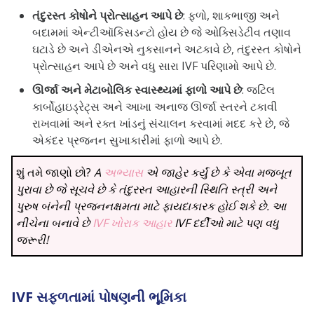
તંદુરસ્ત કોષોને પ્રોત્સાહન આપે છે
: ફળો, શાકભાજી અને
બદામમાં એન્ટીઑકિસડન્ટો હોય છે જે ઓક્સિડેટીવ તણાવ
ઘટાડે છે અને ડીએનએ નુકસાનને અટકાવે છે, તંદુરસ્ત કોષોને
પ્રોત્સાહન આપે છે અને વધુ સારા IVF પરિણામો આપે છે.
ઊર્જા અને મેટાબોલિક સ્વાસ્થ્યમાં ફાળો આપે છે
: જટિલ
કાર્બોહાઇડ્રેટ્સ અને આખા અનાજ ઊર્જા સ્તરને ટકાવી
રાખવામાં અને રક્ત ખાંડનું સંચાલન કરવામાં મદદ કરે છે, જે
એકંદર પ્રજનન સુખાકારીમાં ફાળો આપે છે.
શું તમે જાણો છો?
A
અભ્યાસ
એ જાહેર કર્યું છે કે એવા મજબૂત
પુરાવા છે જે સૂચવે છે કે તંદુરસ્ત આહારની સ્થિતિ સ્ત્રી અને
પુરુષ બંનેની પ્રજનનક્ષમતા માટે ફાયદાકારક હોઈ શકે છે. આ
નીચેના બનાવે છે
IVF ખોરાક આહાર
IVF દર્દીઓ માટે પણ વધુ
જરૂરી!
IVF સફળતામાં પોષણની ભૂમિકા