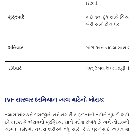
ઈડલી
શુક્રવારે
બદામના દૂધ સાથે ચિયા પ
બેરી સાથે ટોચ પર
શનિવારે
ગોળ અને બદામ સાથે રાગ
રવિવારે
વેજીટેબલ ઉપમા દહીંની બ
IVF સારવાર દરમિયાન ખાવા માટેનો ખોરાક:
તમારા ખોરાકને સમજીને, તમે તમારી સફળતાની તકોને સુધારી શકો
છો કારણ કે ખોરાકનો પ્રક્રિયા સાથે પરોક્ષ સંબંધ છે અને ખોરાકની
યોગ્ય પસંદગી તમારા શરીરને વધુ સારી રીતે પ્રતિસાદ આપવામાં