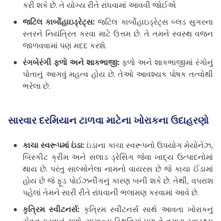
કરી શકે છે. તે યોગ્ય રીતે રાંધવામાં આવવી જોઈએ
જટિલ કાર્બોહાઇડ્રેટ્સ:
જટિલ કાર્બોહાઇડ્રેટ્સ બ્લડ સુગરના
સ્તરને નિયંત્રિત કરવા માટે ઉત્તમ છે. તે તમને સ્વસ્થ વજન
જાળવવામાં પણ મદદ કરશે.
રંગબેરંગી ફળો અને શાકભાજી:
ફળો અને શાકભાજીમાં રંગોનું
પોતાનું આગવું મહત્વ હોય છે. તેઓ આવશ્યક પોષક તત્વોથી
ભરેલા છે.
સારવાર દરમિયાન ટાળવા માટેના ખોરાકના ઉદાહરણો
કાચા સ્વરૂપમાં ઇંડા:
ઇંડાના કાચા સ્વરૂપનો ઉપયોગ મેયોનેઝ,
બિસ્કીટ ક્રીમ અને સલાડ ડ્રેસિંગ જેવા ખાદ્ય ઉત્પાદનોમાં
થાય છે. પરંતુ સાલ્મોનેલા નામનો વાયરસ છે જે કાચા ઈંડામાં
હોય છે જે ફૂડ પોઈઝનીંગનું કારણ બની શકે છે. તેથી, વપરાશ
પહેલાં તેમને સારી રીતે રાંધવાની ભલામણ કરવામાં આવે છે.
કૃત્રિમ સ્વીટનર્સ:
કૃત્રિમ સ્વીટનર્સ સાથે આવતા ખોરાકનું