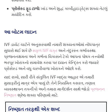
સમાવેશ કરો.
પ્રોસેસ્ડ ફૂડ ટાળો:
ખાંડ અને શુદ્ધ કાર્બોહાઇડ્રેટ્સ શક્ય તેટલું
મર્યાદિત કરો.
આ બોટમ લાઇન
IVF ડાયેટ ચાર્ટને અનુસરવાથી તમારી શક્યતાઓમાં નોંધપાત્ર
સુધારો થઈ શકે છે
સફળ IVF ચક્ર
અને તંદુરસ્ત ગર્ભાવસ્થા.
પ્રજનનક્ષમતા અને ગર્ભના વિકાસને ટેકો આપતા પોષક તત્ત્વોથી
ભરપૂર ખોરાકનો સમાવેશ કરવા પર ધ્યાન કેન્દ્રિત કરો જ્યારે
પ્રોસેસ્ડ અને વધુ ચરબીવાળા ખોરાકને ઓછો કરો.
યાદ રાખો, સારી રીતે સંતુલિત IVF ખાદ્ય આહાર એ તમારી
મુસાફરીનું માત્ર એક પાસું છે.
તેને નિયમિત કસરત, તણાવ
વ્યવસ્થાપન તકનીકો અને તમારા માર્ગદર્શન સાથે જોડો
પ્રજનન
નિષ્ણાત
શ્રેષ્ઠ શક્ય પરિણામો માટે.
નિષ્ણાત તરફથી એક શબ્દ