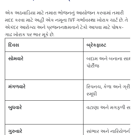
એક અઠવાડિયા માટે તમારા ભોજનનું આયોજન કરવામાં તમારી
મદદ કરવા માટે અહીં એક નમૂના IVF ગર્ભાવસ્થા ખોરાક ચાર્ટ છે. તે
એકંદર આરોગ્ય અને પ્રજનનક્ષમતાને ટેકો આપવા માટે પોષક-
ગાઢ ખોરાક પર ભાર મૂકે છે.
દિવસ
બ્રેકફાસ્ટ
સોમવારે
બદામ અને બનાના સાથે
પોર્રીજ
મંગળવારે
સ્પિનચ, કેળા અને ગ્રીક 
સ્મૂધી
બુધવારે
વટાણા અને મગફળી સાથે
ગુરુવારે
સાંભાર અને નારિયેળની 