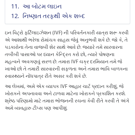
આ બોટમ લાઇન
નિષ્ણાત તરફથી એક શબ્દ
ઇન વિટ્રો ફર્ટિલાઇઝેશન (IVF) ની પરિવર્તનકારી યાત્રા શરૂ કરવી
એ આશાથી ભરેલા રોમાંચક સાહસ જેવું અનુભવી શકે છે. જો કે, તે
પડકારોના તેના વાજબી શેર સાથે આવે છે. જ્યારે તમે સારવારના
તબીબી પાસાઓ પર ધ્યાન કેન્દ્રિત કરો છો, ત્યારે પોષણના
મહત્વને અવગણવું સરળ છે. તમારા IVF ચક્ર દરમિયાન તમે જે
ખાઓ છો તે તમારી સારવારની સફળતા અને તમારા ભાવિ બાળકના
સ્વાસ્થ્યને નોંધપાત્ર રીતે અસર કરી શકે છે.
આ લેખમાં, અમે એક વ્યાપક IVF આહાર ચાર્ટ પ્રદાન કરીશું, જે
ખોરાકને અપનાવવા અને ટાળવા માટેના ખોરાકને પ્રકાશિત કરશે.
શ્રેષ્ઠ પરિણામો માટે તમારા ભોજનની રચના કેવી રીતે કરવી તે અંગે
અમે વ્યવહારુ ટીપ્સ પણ આપીશું.