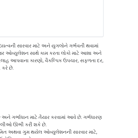
ત્વની સારવાર માટે અને યુગલોને ગર્ભવતી થવામાં
જર ઓવ્યુલેશન સાથે કામ કરતા લોકો માટે આશા અને
ી સલાહ આપવાના કારણો, વૈકલ્પિક ઉપચાર, સફળતા દર,
કરે છે.
 અને ગર્ભાધાન માટે તૈયાર કરવામાં આવે છે. ગર્ભધારણ
કેલીઓ ઊભી કરી શકે છે.
િયમિત અથવા ગુમ થયેલ ઓવ્યુલેશનની સારવાર માટે,