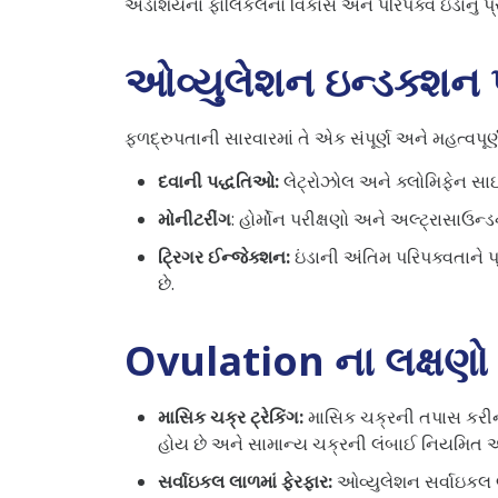
અંડાશયના ફોલિકલનો વિકાસ અને પરિપક્વ ઇંડાનું પ્
ઓવ્યુલેશન ઇન્ડક્શન પ્
ફળદ્રુપતાની સારવારમાં તે એક સંપૂર્ણ અને મહત્વપૂર
દવાની પદ્ધતિઓ:
લેટ્રોઝોલ અને ક્લોમિફેન સાઇ
મોનીટરીંગ
: હોર્મોન પરીક્ષણો અને અલ્ટ્રાસાઉન્
ટ્રિગર ઈન્જેક્શન:
ઇંડાની અંતિમ પરિપક્વતાને 
છે.
Ovulation ના લક્ષણો
માસિક ચક્ર ટ્રેકિંગ:
માસિક ચક્રની તપાસ કરીને
હોય છે અને સામાન્ય ચક્રની લંબાઈ નિયમિત ઓવ
સર્વાઇકલ લાળમાં ફેરફાર:
ઓવ્યુલેશન સર્વાઇકલ લ