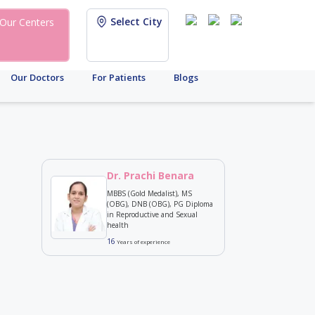
Select City
Our Centers
Our Doctors
For Patients
Blogs
Dr. Prachi Benara
MBBS (Gold Medalist), MS
(OBG), DNB (OBG), PG Diploma
in Reproductive and Sexual
health
16
Years of experience