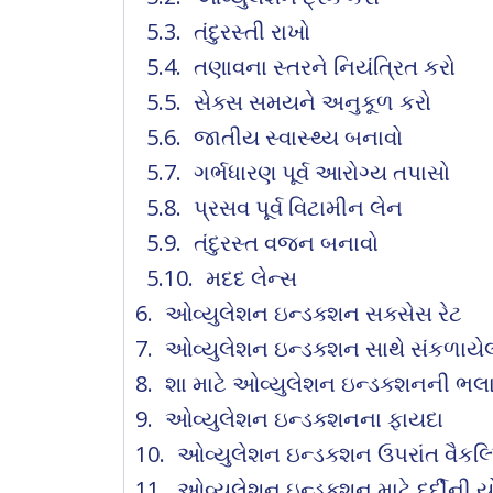
તંદુરસ્તી રાખો
તણાવના સ્તરને નિયંત્રિત કરો
સેક્સ સમયને અનુકૂળ કરો
જાતીય સ્વાસ્થ્ય બનાવો
ગર્ભધારણ પૂર્વ આરોગ્ય તપાસો
પ્રસવ પૂર્વ વિટામીન લેન
તંદુરસ્ત વજન બનાવો
મદદ લેન્સ
ઓવ્યુલેશન ઇન્ડક્શન સક્સેસ રેટ
ઓવ્યુલેશન ઇન્ડક્શન સાથે સંકળાયે
શા માટે ઓવ્યુલેશન ઇન્ડક્શનની ભલ
ઓવ્યુલેશન ઇન્ડક્શનના ફાયદા
ઓવ્યુલેશન ઇન્ડક્શન ઉપરાંત વૈકલ્
ઓવ્યુલેશન ઇન્ડક્શન માટે દર્દીની ય