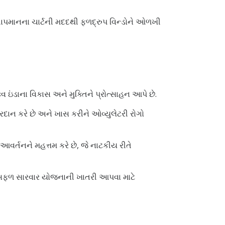
તાપમાનના ચાર્ટની મદદથી ફળદ્રુપ વિન્ડોને ઓળખી
ઇંડાના વિકાસ અને મુક્તિને પ્રોત્સાહન આપે છે.
રદાન કરે છે અને ખાસ કરીને ઓવ્યુલેટરી રોગો
ર્તનને મહત્તમ કરે છે, જે નાટકીય રીતે
ને સફળ સારવાર યોજનાની ખાતરી આપવા માટે