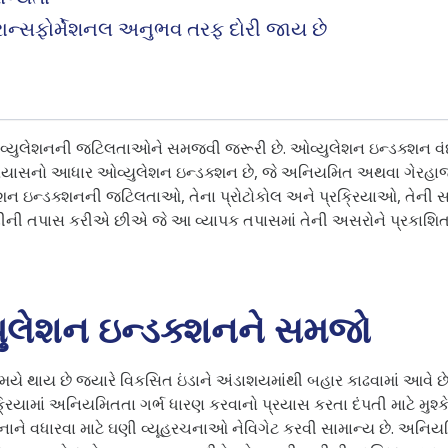
્રાન્સફોર્મેશનલ અનુભવ તરફ દોરી જાય છે
વ્યુલેશનની જટિલતાઓને સમજવી જરૂરી છે. ઓવ્યુલેશન ઇન્ડક્શન વંધ્ય
પ્રયાસનો આધાર ઓવ્યુલેશન ઇન્ડક્શન છે, જે અનિયમિત અથવા ગેરહા
ુલેશન ઇન્ડક્શનની જટિલતાઓ, તેના પ્રોટોકોલ અને પ્રક્રિયાઓ, તેન
ટડીની તપાસ કરીએ છીએ જે આ વ્યાપક તપાસમાં તેની અસરોને પ્રકાશિત 
ુલેશન ઇન્ડક્શનને સમજો
સમયે થાય છે જ્યારે વિકસિત ઇંડાને અંડાશયમાંથી બહાર કાઢવામાં આવે છે
્રિયામાં અનિયમિતતા ગર્ભ ધારણ કરવાનો પ્રયાસ કરતા દંપતી માટે મુશ્
ાવનાને વધારવા માટે ઘણી વ્યૂહરચનાઓ નેવિગેટ કરવી સામાન્ય છે. અન