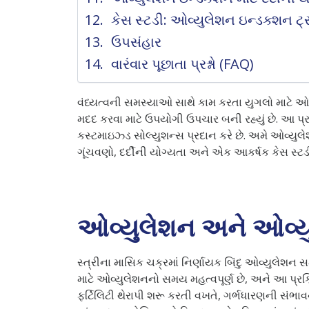
કેસ સ્ટડી: ઓવ્યુલેશન ઇન્ડક્શન ટ
ઉપસંહાર
વારંવાર પૂછાતા પ્રશ્નો (FAQ)
વંધ્યત્વની સમસ્યાઓ સાથે કામ કરતા યુગલો માટે ઓ
મદદ કરવા માટે ઉપયોગી ઉપચાર બની રહ્યું છે. આ 
કસ્ટમાઇઝ્ડ સોલ્યુશન્સ પ્રદાન કરે છે. અમે ઓવ્ય
ગૂંચવણો, દર્દીની યોગ્યતા અને એક આકર્ષક કેસ સ્
ઓવ્યુલેશન અને ઓવ્ય
સ્ત્રીના માસિક ચક્રમાં નિર્ણાયક બિંદુ ઓવ્યુલેશન 
માટે ઓવ્યુલેશનનો સમય મહત્વપૂર્ણ છે, અને આ પ્રક
ફર્ટિલિટી થેરાપી શરૂ કરતી વખતે, ગર્ભધારણની સંભ