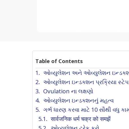
Table of Contents
ઓવ્યુલેશન અને ઓવ્યુલેશન ઇન્ડક
ઓવ્યુલેશન ઇન્ડક્શન પ્રક્રિયા સ્ટેપ
Ovulation ના લક્ષણો
ઓવ્યુલેશન ઇન્ડક્શનનું મહત્વ
ગર્ભ ધારણ કરવા માટે 10 સૌથી વધુ ક
सार्वजनिक धर्म चक्र को समझें
ઓવ્યુલેશન ટ્રેક કરો