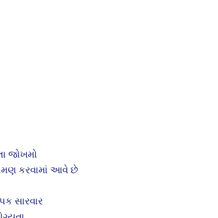
લા જોખમો
ામણ કરવામાં આવે છે
પિક સારવાર
ોગ્યતા