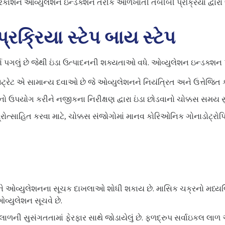
રકાશન ઓવ્યુલેશન ઇન્ડક્શન તરીકે ઓળખાતી તબીબી પ્રક્રિયા દ્વારા ઉ
રક્રિયા સ્ટેપ બાય સ્ટેપ
્ણ પગલું છે જેથી ઇંડા ઉત્પાદનની શક્યતાઓ વધે. ઓવ્યુલેશન ઇન્ડક્શન પ
ટ્રેટ એ સામાન્ય દવાઓ છે જે ઓવ્યુલેશનને નિયંત્રિત અને ઉત્તેજિત કર
ડનો ઉપયોગ કરીને નજીકના નિરીક્ષણ દ્વારા ઇંડા છોડવાનો ચોક્કસ સમય સુ
પ્રોત્સાહિત કરવા માટે, ચોક્કસ સંજોગોમાં માનવ કોરિઓનિક ગોનાડોટ્રો
 ઓવ્યુલેશનના સૂચક દાખલાઓ શોધી શકાય છે. માસિક ચક્રનો મધ્યબિંદુ 
્યુલેશન સૂચવે છે.
ાળની સુસંગતતામાં ફેરફાર સાથે જોડાયેલું છે. ફળદ્રુપ સર્વાઇકલ લાળ 