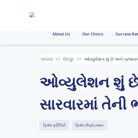
About Us
Our Clinics
Success Ra
Home
>>
Blogs
>>
ઓવ્યુલેશન શું છે અને પ્રજનનક
ઓવ્યુલેશન શું 
સારવારમાં તેની 
ફિમેલ ફર્ટિલિટી
ફિમેલ રીપ્રૉડક્શન