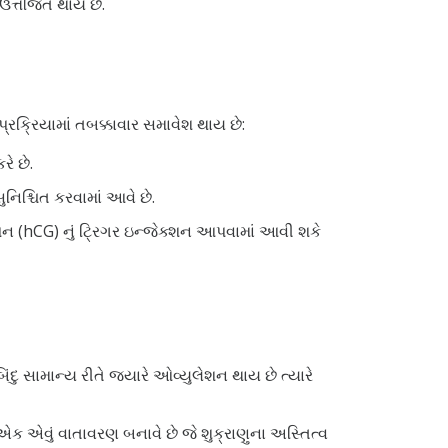
ત્તેજિત થાય છે.
્રક્રિયામાં તબક્કાવાર સમાવેશ થાય છે:
ે છે.
નિશ્ચિત કરવામાં આવે છે.
પિન (hCG) નું ટ્રિગર ઇન્જેક્શન આપવામાં આવી શકે
સામાન્ય રીતે જ્યારે ઓવ્યુલેશન થાય છે ત્યારે
એક એવું વાતાવરણ બનાવે છે જે શુક્રાણુના અસ્તિત્વ