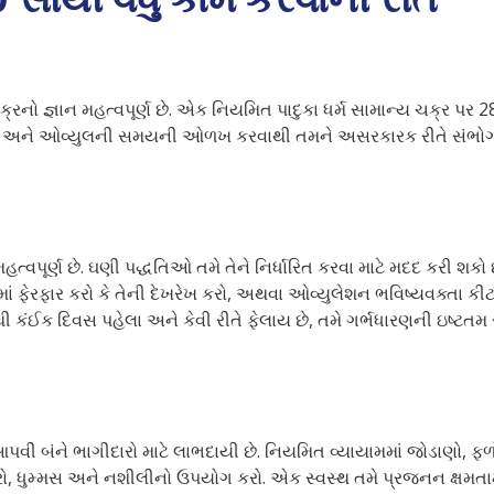
ક્રનો જ્ઞાન મહત્વપૂર્ણ છે. એક નિયમિત પાદુકા ધર્મ સામાન્ય ચક્ર પર
ખ અને ઓવ્યુલની સમયની ઓળખ કરવાથી તમને અસરકારક રીતે સંભોગ કર
્વપૂર્ણ છે. ઘણી પદ્ધતિઓ તમે તેને નિર્ધારિત કરવા માટે મદદ કરી શકો છ
માં ફેરફાર કરો કે તેની દેખરેખ કરો, અથવા ઓવ્યુલેશન ભવિષ્યવક્તા ક
શનથી કંઈક દિવસ પહેલા અને કેવી રીતે ફેલાય છે, તમે ગર્ભધારણની ઇષ
 આપવી બંને ભાગીદારો માટે લાભદાયી છે. નિયમિત વ્યાયામમાં જોડાણો,
ધુમ્મસ અને નશીલીનો ઉપયોગ કરો. એક સ્વસ્થ તમે પ્રજનન ક્ષમતામાં