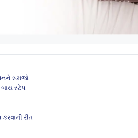
્શનને સમજો
 બાય સ્ટેપ
ામ કરવાની રીત