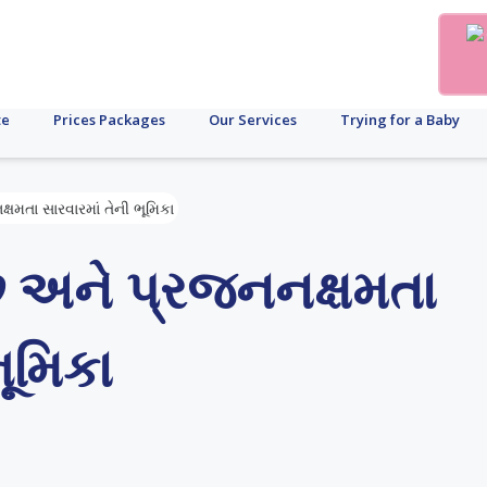
te
Prices Packages
Our Services
Trying for a Baby
્ષમતા સારવારમાં તેની ભૂમિકા
છે અને પ્રજનનક્ષમતા
ભૂમિકા