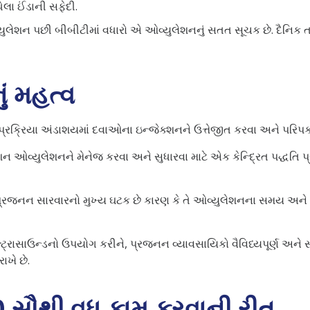
ેલા ઈંડાની સફેદી.
ુલેશન પછી બીબીટીમાં વધારો એ ઓવ્યુલેશનનું સતત સૂચક છે. દૈનિક 
ં મહત્વ
રક્રિયા અંડાશયમાં દવાઓના ઇન્જેક્શનને ઉત્તેજીત કરવા અને પરિપક્વ 
ન ઓવ્યુલેશનને મેનેજ કરવા અને સુધારવા માટે એક કેન્દ્રિત પદ્ધતિ પ્
રજનન સારવારનો મુખ્ય ઘટક છે કારણ કે તે ઓવ્યુલેશનના સમય અને આવ
અલ્ટ્રાસાઉન્ડનો ઉપયોગ કરીને, પ્રજનન વ્યાવસાયિકો વૈવિધ્યપૂર્ણ અ
ખે છે.
0 સૌથી વધુ કામ કરવાની રીત