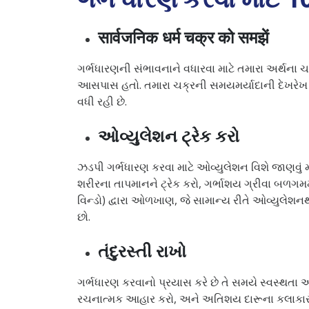
सार्वजनिक धर्म चक्र को समझें
ગર્ભધારણની સંભાવનાને વધારવા માટે તમારા અર્થના ચ
આસપાસ હતો. તમારા ચક્રની સમયમર્યાદાની દેખરે
વધી રહી છે.
ઓવ્યુલેશન ટ્રેક કરો
ઝડપી ગર્ભધારણ કરવા માટે ઓવ્યુલેશન વિશે જાણવું મહત
શરીરના તાપમાનને ટ્રેક કરો, ગર્ભાશય ગ્રીવા બળગમ
વિન્ડો) દ્વારા ઓળખાણ, જે સામાન્ય રીતે ઓવ્યુલે
છો.
તંદુરસ્તી રાખો
ગર્ભધારણ કરવાનો પ્રયાસ કરે છે તે સમયે સ્વસ્થતા
રચનાત્મક આહાર કરો, અને અતિશય દારૂના કલાકારો, 