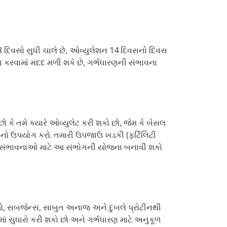
 28 દિવસો સુધી ચાલે છે, ઓવ્યુલેશન 14 દિવસનો દિવસ
વામાં મદદ મળી શકે છે, ગર્ભધારણની સંભાવના
ો કે તમે ક્યારે ઓવ્યુલેટ કરી શકો છો, જેમ કે બેસલ
ીટનો ઉપયોગ કરો. તમારી ઉપજાઉ ખડકી (ફર્ટિલિટી
્ટતમ સંભાવનાઓ માટે આ સંભોગની યોજના બનાવી શકો
 ફળો, સબજેન્સ, સાબુત અનાજ અને દુબલે પ્રોટીનથી
 સુધારો કરી શકો છો અને ગર્ભધારણ માટે અનુકૂળ