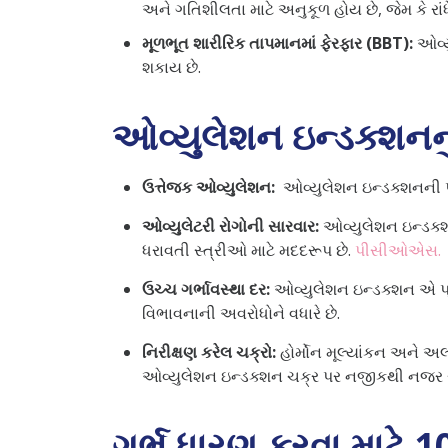
અને ગતિશીલતા માટે અનુકૂળ હોય છે, જેમ કે રાંધ
મૂળભૂત શારીરિક તાપમાનમાં ફેરફાર (BBT):
ઓવ્ય
શકાય છે.
ઓવ્યુલેશન ઇન્ડક્શનનુ
ઉત્તેજક ઓવ્યુલેશન:
ઓવ્યુલેશન ઇન્ડક્શનની પ્
ઓવ્યુલેટરી રોગોની સારવાર:
ઓવ્યુલેશન ઇન્ડક્શ
ધરાવતી સ્ત્રીઓ માટે મદદરૂપ છે.
પીસીઓએસ.
ઉચ્ચ ગર્ભાવસ્થા દર:
ઓવ્યુલેશન ઇન્ડક્શન એ પ્
વિભાવનાની અવરોધોને વધારે છે.
નિરીક્ષણ કરેલ ચક્રો:
હોર્મોન મૂલ્યાંકન અને 
ઓવ્યુલેશન ઇન્ડક્શન ચક્ર પર નજીકથી નજર રા
ગર્ભ ધારણ કરવા માટે 1