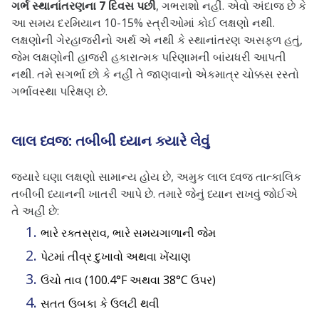
ગર્ભ સ્થાનાંતરણના 7 દિવસ પછી
, ગભરાશો નહીં. એવો અંદાજ છે કે
આ સમય દરમિયાન 10-15% સ્ત્રીઓમાં કોઈ લક્ષણો નથી.
લક્ષણોની ગેરહાજરીનો અર્થ એ નથી કે સ્થાનાંતરણ અસફળ હતું,
જેમ લક્ષણોની હાજરી હકારાત્મક પરિણામની બાંયધરી આપતી
નથી. તમે સગર્ભા છો કે નહીં તે જાણવાનો એકમાત્ર ચોક્કસ રસ્તો
ગર્ભાવસ્થા પરિક્ષણ છે.
લાલ ધ્વજ: તબીબી ધ્યાન ક્યારે લેવું
જ્યારે ઘણા લક્ષણો સામાન્ય હોય છે, અમુક લાલ ધ્વજ તાત્કાલિક
તબીબી ધ્યાનની ખાતરી આપે છે. તમારે જેનું ધ્યાન રાખવું જોઈએ
તે અહીં છે:
ભારે રક્તસ્રાવ, ભારે સમયગાળાની જેમ
પેટમાં તીવ્ર દુખાવો અથવા ખેંચાણ
ઉંચો તાવ (100.4°F અથવા 38°C ઉપર)
સતત ઉબકા કે ઉલટી થવી