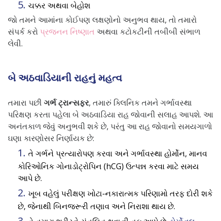
ચક્કર અથવા બેહોશ
જો તમને આમાંના કોઈપણ લક્ષણોનો અનુભવ થાય, તો તમારો
સંપર્ક કરો
પ્રજનન નિષ્ણાત
અથવા કટોકટીની તબીબી સંભાળ
લેવી.
બે અઠવાડિયાની રાહનું મહત્વ
તમારા પછી
ગર્ભ ટ્રાન્સફર
, તમારું ક્લિનિક તમને ગર્ભાવસ્થા
પરિક્ષણ કરતા પહેલા બે અઠવાડિયા રાહ જોવાની સલાહ આપશે. આ
અનંતકાળ જેવું અનુભવી શકે છે, પરંતુ આ રાહ જોવાનો સમયગાળો
ઘણા કારણોસર નિર્ણાયક છે:
તે ગર્ભને પ્રત્યારોપણ કરવા અને ગર્ભાવસ્થા હોર્મોન, માનવ
કોરિઓનિક ગોનાડોટ્રોપિન (hCG) ઉત્પન્ન કરવા માટે સમય
આપે છે.
ખૂબ વહેલું પરીક્ષણ ખોટા-નકારાત્મક પરિણામો તરફ દોરી શકે
છે, જેનાથી બિનજરૂરી તણાવ અને નિરાશા થાય છે.