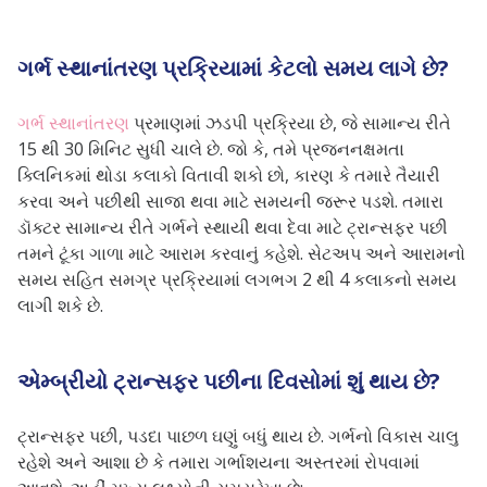
ગર્ભ સ્થાનાંતરણ પ્રક્રિયામાં કેટલો સમય લાગે છે?
ગર્ભ સ્થાનાંતરણ
પ્રમાણમાં ઝડપી પ્રક્રિયા છે, જે સામાન્ય રીતે
15 થી 30 મિનિટ સુધી ચાલે છે. જો કે, તમે પ્રજનનક્ષમતા
ક્લિનિકમાં થોડા કલાકો વિતાવી શકો છો, કારણ કે તમારે તૈયારી
કરવા અને પછીથી સાજા થવા માટે સમયની જરૂર પડશે. તમારા
ડૉક્ટર સામાન્ય રીતે ગર્ભને સ્થાયી થવા દેવા માટે ટ્રાન્સફર પછી
તમને ટૂંકા ગાળા માટે આરામ કરવાનું કહેશે. સેટઅપ અને આરામનો
સમય સહિત સમગ્ર પ્રક્રિયામાં લગભગ 2 થી 4 કલાકનો સમય
લાગી શકે છે.
એમ્બ્રીયો ટ્રાન્સફર પછીના દિવસોમાં શું થાય છે?
ટ્રાન્સફર પછી,
પડદા પાછળ ઘણું બધું થાય છે.
ગર્ભનો વિકાસ ચાલુ
રહેશે અને આશા છે કે તમારા ગર્ભાશયના અસ્તરમાં રોપવામાં