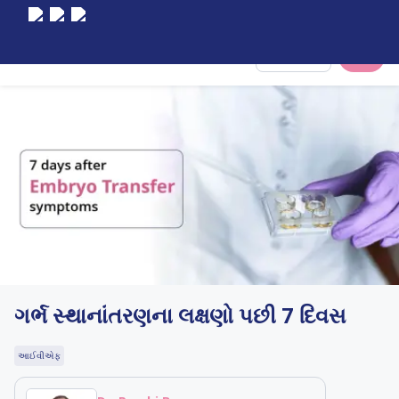
Select City
ગર્ભ સ્થાનાંતરણના લક્ષણો પછી 7 દિવસ
આઈવીએફ