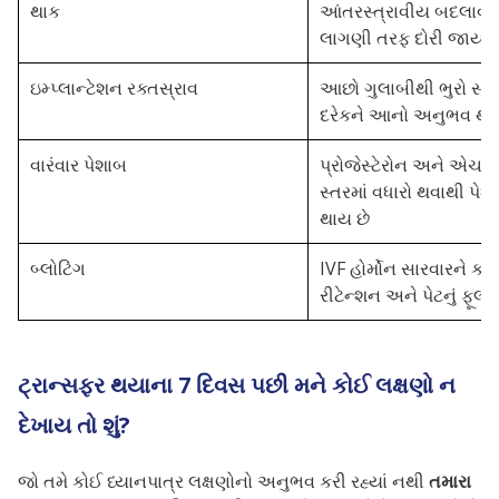
થાક
આંતરસ્ત્રાવીય બદલાવો
લાગણી તરફ દોરી જાય છ
ઇમ્પ્લાન્ટેશન રક્તસ્રાવ
આછો ગુલાબીથી ભુરો સ્રા
દરેકને આનો અનુભવ થત
વારંવાર પેશાબ
પ્રોજેસ્ટેરોન અને એચસ
સ્તરમાં વધારો થવાથી પેશા
થાય છે
બ્લોટિંગ
IVF હોર્મોન સારવારને કાર
રીટેન્શન અને પેટનું ફૂલવું
ટ્રાન્સફર થયાના 7 દિવસ પછી મને કોઈ લક્ષણો ન
દેખાય તો શું?
જો તમે કોઈ ધ્યાનપાત્ર લક્ષણોનો અનુભવ કરી રહ્યાં નથી
તમારા