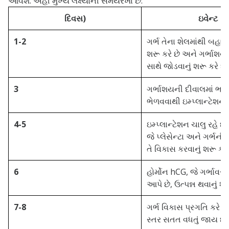
આવશે.
અહીં મુખ્ય લક્ષ્યોની સમયરેખા છે:
દિવસ)
ઇવેન્ટ
1-2
ગર્ભ તેના શેલમાંથી બહાર
શરૂ કરે છે અને ગર્ભાશ
સાથે જોડવાનું શરૂ કરે છે.
3
ગર્ભાશયની દીવાલમાં ભ્ર
ભેળવવાથી ઇમ્પ્લાન્ટેશન 
4-5
ઇમ્પ્લાન્ટેશન ચાલુ રહે છે
જે પ્લેસેન્ટા અને ગર્ભની
તે વિકાસ કરવાનું શરૂ કરે 
6
હોર્મોન hCG, જે ગર્ભાવસ્
આપે છે, ઉત્પન્ન થવાનું શરૂ
7-8
ગર્ભ વિકાસ પ્રગતિ કરે છ
સ્તર સતત વધતું જાય છે.