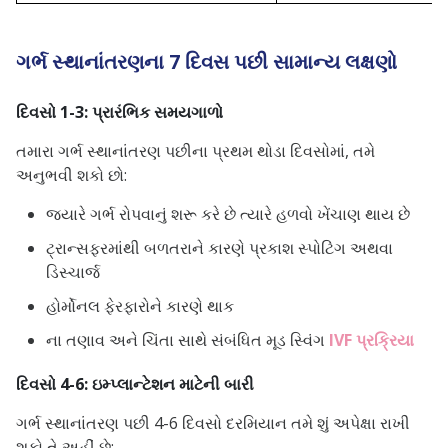
ગર્ભ સ્થાનાંતરણના 7 દિવસ પછી સામાન્ય લક્ષણો
દિવસો 1-3: પ્રારંભિક સમયગાળો
તમારા ગર્ભ સ્થાનાંતરણ પછીના પ્રથમ થોડા દિવસોમાં, તમે
અનુભવી શકો છો:
જ્યારે ગર્ભ રોપવાનું શરૂ કરે છે ત્યારે હળવો ખેંચાણ થાય છે
ટ્રાન્સફરમાંથી બળતરાને કારણે પ્રકાશ સ્પોટિંગ અથવા
ડિસ્ચાર્જ
હોર્મોનલ ફેરફારોને કારણે થાક
ના તણાવ અને ચિંતા સાથે સંબંધિત મૂડ સ્વિંગ
IVF પ્રક્રિયા
દિવસો 4-6: ઇમ્પ્લાન્ટેશન માટેની બારી
ગર્ભ સ્થાનાંતરણ પછી 4-6 દિવસો દરમિયાન તમે શું અપેક્ષા રાખી
શકો તે અહીં છે: