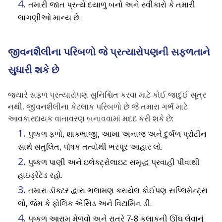
તમારી જાત પ્રત્યે દયાળુ બનો અને સ્વીકારો કે તમારી
લાગણીઓ માન્ય છે.
જીવનશૈલીના પરિબળો જે પ્રત્યારોપણની સફળતાને
સુધારી શકે છે
જ્યારે સફળ પ્રત્યારોપણ સુનિશ્ચિત કરવા માટે કોઈ જાદુઈ સૂત્ર
નથી,
જીવનશૈલીના કેટલાક પરિબળો છે
જે તમારા ગર્ભ માટે
આવકારદાયક વાતાવરણ બનાવવામાં મદદ કરી શકે છે:
પુષ્કળ ફળો, શાકભાજી, આખા અનાજ અને દુર્બળ પ્રોટીન
સાથે સંતુલિત, પોષક તત્વોથી ભરપૂર આહાર લો.
પુષ્કળ પાણી અને ઇલેક્ટ્રોલાઇટ સમૃદ્ધ પ્રવાહી પીવાથી
હાઇડ્રેટેડ રહો.
તમારા ડૉક્ટર દ્વારા ભલામણ કરાયેલ કોઈપણ સપ્લિમેન્ટ્સ
લો, જેમ કે ફોલિક એસિડ અને વિટામિન ડી.
પુષ્કળ આરામ મેળવો અને રાત્રે 7-8 કલાકની ઊંઘ લેવાનું