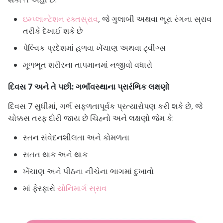
ઇમ્પ્લાન્ટેશન રક્તસ્રાવ
, જે ગુલાબી અથવા ભૂરા રંગના સ્રાવ
તરીકે દેખાઈ શકે છે
પેલ્વિક પ્રદેશમાં હળવા ખેંચાણ અથવા ટ્વીંગ્સ
મૂળભૂત શરીરના તાપમાનમાં નજીવો વધારો
દિવસ 7 અને તે પછી: ગર્ભાવસ્થાના પ્રારંભિક લક્ષણો
દિવસ 7 સુધીમાં, ગર્ભ સફળતાપૂર્વક પ્રત્યારોપણ કરી શકે છે, જે
ચોક્કસ તરફ દોરી જાય છે
ચિહ્નો
અને લક્ષણો જેમ કે:
સ્તન સંવેદનશીલતા અને કોમળતા
સતત થાક અને થાક
ખેંચાણ અને પીઠના નીચેના ભાગમાં દુખાવો
માં ફેરફારો
યોનિમાર્ગ સ્રાવ