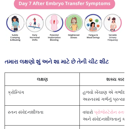
તમારા લક્ષણો શું અને શા માટે છે તેની ચીટ શીટ
લક્ષણ
શક્ય કારણ
ક્રોમ્પિંગ
હળવો ખેંચાણ એ ગર્ભાશ
અસ્તરમાં ગર્ભનું પ્રત્યા
સ્તન સંવેદનશીલતા
વધારો
પ્રોજેસ્ટેરોન સ્તર
ક
અને સંવેદનશીલતાનું કાર