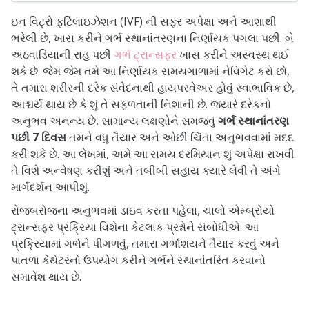
ઇન વિટ્રો ફર્ટિલાઇઝેશન (IVF) ની સફર અપેક્ષા અને આશાથી
ભરેલી છે, ખાસ કરીને ગર્ભ સ્થાનાંતરણના નિર્ણાયક પગલા પછી. બે
અઠવાડિયાની રાહ પછી
ગર્ભ ટ્રાન્સફર
ખાસ કરીને અસ્વસ્થ થઈ
શકે છે. જેમ જેમ તમે આ નિર્ણાયક સમયગાળામાં નેવિગેટ કરો છો,
તે તમારા શરીરની દરેક સંવેદનાથી હાયપરવેઅર હોવું સ્વાભાવિક છે,
આશ્ચર્ય થાય છે કે શું તે સફળતાની નિશાની છે. જ્યારે દરેકનો
અનુભવ અનન્ય છે, સામાન્ય લક્ષણોને સમજવું
ગર્ભ સ્થાનાંતરણ
પછી 7 દિવસ
તમને વધુ તૈયાર અને ઓછી ચિંતા અનુભવવામાં મદદ
કરી શકે છે. આ લેખમાં, અમે આ સમય દરમિયાન શું અપેક્ષા રાખવી
તે વિશે અન્વેષણ કરીશું અને તબીબી સહાય ક્યારે લેવી તે અંગે
માર્ગદર્શન આપીશું.
રોજબરોજના અનુભવમાં ડાઇવ કરતા પહેલા, ચાલો એમ્બ્રોયો
ટ્રાન્સફર પ્રક્રિયા વિશેના કેટલાક પ્રશ્નોને સંબોધીએ. આ
પ્રક્રિયામાં ગર્ભને પીગળવું, તમારા ગર્ભાશયને તૈયાર કરવું અને
પાતળા કેથેટરનો ઉપયોગ કરીને ગર્ભને સ્થાનાંતરિત કરવાનો
સમાવેશ થાય છે.