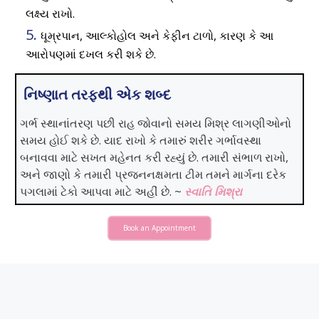
લક્ષ્ય રાખો.
ધૂમ્રપાન, આલ્કોહોલ અને કેફીન ટાળો, કારણ કે આ
આરોપણમાં દખલ કરી શકે છે.
નિષ્ણાત તરફથી એક શબ્દ
ગર્ભ સ્થાનાંતરણ પછી રાહ જોવાનો સમય મિશ્ર લાગણીઓનો
સમય હોઈ શકે છે. યાદ રાખો કે તમારું શરીર ગર્ભાવસ્થા
બનાવવા માટે સખત મહેનત કરી રહ્યું છે. તમારી સંભાળ રાખો,
અને જાણો કે તમારી પ્રજનનક્ષમતા ટીમ તમને માર્ગના દરેક
પગલામાં ટેકો આપવા માટે અહીં છે. ~
સ્વાતિ મિશ્રા
Book an Appointment