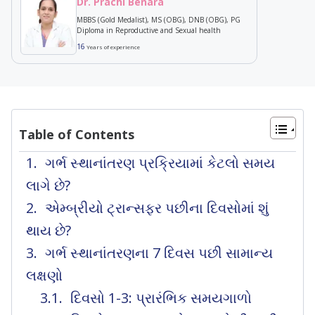
Dr. Prachi Benara
MBBS (Gold Medalist), MS (OBG), DNB (OBG), PG
Diploma in Reproductive and Sexual health
16
Years of experience
Table of Contents
ગર્ભ સ્થાનાંતરણ પ્રક્રિયામાં કેટલો સમય
લાગે છે?
એમ્બ્રીયો ટ્રાન્સફર પછીના દિવસોમાં શું
થાય છે?
ગર્ભ સ્થાનાંતરણના 7 દિવસ પછી સામાન્ય
લક્ષણો
દિવસો 1-3: પ્રારંભિક સમયગાળો