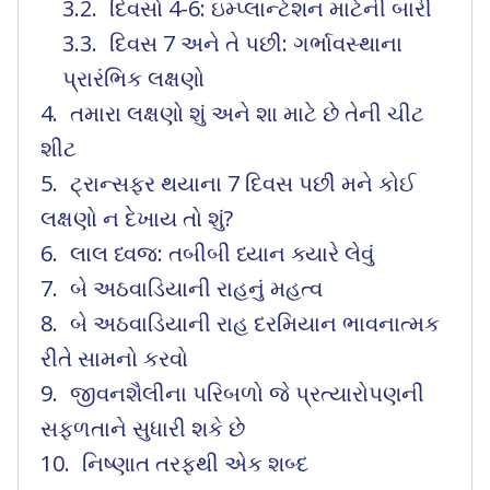
દિવસો 4-6: ઇમ્પ્લાન્ટેશન માટેની બારી
દિવસ 7 અને તે પછી: ગર્ભાવસ્થાના
પ્રારંભિક લક્ષણો
તમારા લક્ષણો શું અને શા માટે છે તેની ચીટ
શીટ
ટ્રાન્સફર થયાના 7 દિવસ પછી મને કોઈ
લક્ષણો ન દેખાય તો શું?
લાલ ધ્વજ: તબીબી ધ્યાન ક્યારે લેવું
બે અઠવાડિયાની રાહનું મહત્વ
બે અઠવાડિયાની રાહ દરમિયાન ભાવનાત્મક
રીતે સામનો કરવો
જીવનશૈલીના પરિબળો જે પ્રત્યારોપણની
સફળતાને સુધારી શકે છે
નિષ્ણાત તરફથી એક શબ્દ