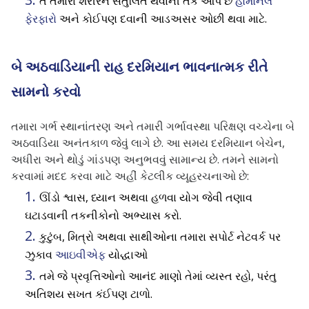
તે તમારા શરીરને સંતુલિત થવાની તક આપે છે
હોર્મોનલ
ફેરફારો
અને કોઈપણ દવાની આડઅસર ઓછી થવા માટે.
બે અઠવાડિયાની રાહ દરમિયાન ભાવનાત્મક રીતે
સામનો કરવો
તમારા ગર્ભ સ્થાનાંતરણ અને તમારી ગર્ભાવસ્થા પરિક્ષણ વચ્ચેના બે
અઠવાડિયા અનંતકાળ જેવું લાગે છે. આ સમય દરમિયાન બેચેન,
અધીરા અને થોડું ગાંડપણ અનુભવવું સામાન્ય છે. તમને સામનો
કરવામાં મદદ કરવા માટે અહીં કેટલીક વ્યૂહરચનાઓ છે:
ઊંડો શ્વાસ, ધ્યાન અથવા હળવા યોગ જેવી તણાવ
ઘટાડવાની તકનીકોનો અભ્યાસ કરો.
કુટુંબ, મિત્રો અથવા સાથીઓના તમારા સપોર્ટ નેટવર્ક પર
ઝુકાવ
આઇવીએફ
યોદ્ધાઓ
તમે જે પ્રવૃત્તિઓનો આનંદ માણો તેમાં વ્યસ્ત રહો, પરંતુ
અતિશય સખત કંઈપણ ટાળો.