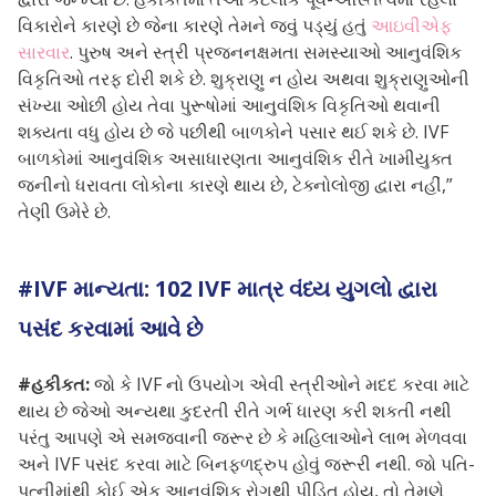
વિકારોને કારણે છે જેના કારણે તેમને જવું પડ્યું હતું
આઇવીએફ
સારવાર
. પુરુષ અને સ્ત્રી પ્રજનનક્ષમતા સમસ્યાઓ આનુવંશિક
વિકૃતિઓ તરફ દોરી શકે છે. શુક્રાણુ ન હોય અથવા શુક્રાણુઓની
સંખ્યા ઓછી હોય તેવા પુરૂષોમાં આનુવંશિક વિકૃતિઓ થવાની
શક્યતા વધુ હોય છે જે પછીથી બાળકોને પસાર થઈ શકે છે. IVF
બાળકોમાં આનુવંશિક અસાધારણતા આનુવંશિક રીતે ખામીયુક્ત
જનીનો ધરાવતા લોકોના કારણે થાય છે, ટેક્નોલોજી દ્વારા નહીં,”
તેણી ઉમેરે છે.
#IVF માન્યતા: 102 IVF માત્ર વંધ્ય યુગલો દ્વારા
પસંદ કરવામાં આવે છે
#હકીકત:
જો કે IVF નો ઉપયોગ એવી સ્ત્રીઓને મદદ કરવા માટે
થાય છે જેઓ અન્યથા કુદરતી રીતે ગર્ભ ધારણ કરી શકતી નથી
પરંતુ આપણે એ સમજવાની જરૂર છે કે મહિલાઓને લાભ મેળવવા
અને IVF પસંદ કરવા માટે બિનફળદ્રુપ હોવું જરૂરી નથી. જો પતિ-
પત્નીમાંથી કોઈ એક આનુવંશિક રોગથી પીડિત હોય, તો તેમણે