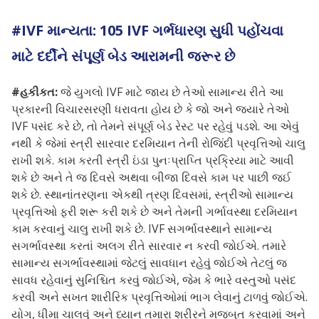
#IVF માન્યતા: 105 IVF ગર્ભધારણ સુધી પહોંચવા
માટે દર્દીને સંપૂર્ણ બેડ આરામની જરૂર છે
#હકીકત:
જે યુગલો IVF માટે જાય છે તેઓ સામાન્ય રીતે આ
પ્રકારની વિચારસરણી ધરાવતા હોય છે કે જો અને જ્યારે તેઓ
IVF પસંદ કરે છે, તો તેમને સંપૂર્ણ બેડ રેસ્ટ પર રહેવું પડશે. આ એવું
નથી કે જેમાં સ્ત્રી સારવાર દરમિયાન તેની રોજિંદી પ્રવૃત્તિઓ ચાલુ
રાખી શકે. કામ કરતી સ્ત્રી ઇંડા પુનઃપ્રાપ્તિ પ્રક્રિયા માટે આવી
શકે છે અને તે જ દિવસે અથવા બીજા દિવસે કામ પર પાછી જઈ
શકે છે. સ્થાનાંતરણના એકથી ત્રણ દિવસમાં, સ્ત્રીઓ સામાન્ય
પ્રવૃત્તિઓ ફરી શરૂ કરી શકે છે અને તેમની ગર્ભાવસ્થા દરમિયાન
કામ કરવાનું ચાલુ રાખી શકે છે. IVF સગર્ભાવસ્થાને સામાન્ય
સગર્ભાવસ્થા કરતાં અલગ રીતે સારવાર ન કરવી જોઈએ. તમારે
સામાન્ય સગર્ભાવસ્થામાં જેટલું સાવધાન રહેવું જોઈએ તેટલું જ
સાવધ રહેવાનું સુનિશ્ચિત કરવું જોઈએ, જેમ કે ભારે વસ્તુઓ પસંદ
કરવી અને સખત શારીરિક પ્રવૃત્તિઓમાં ભાગ લેવાનું ટાળવું જોઈએ.
યોગ, ધીમા ચાલવું અને ધ્યાન તમારા શરીરને મજબૂત કરવામાં અને