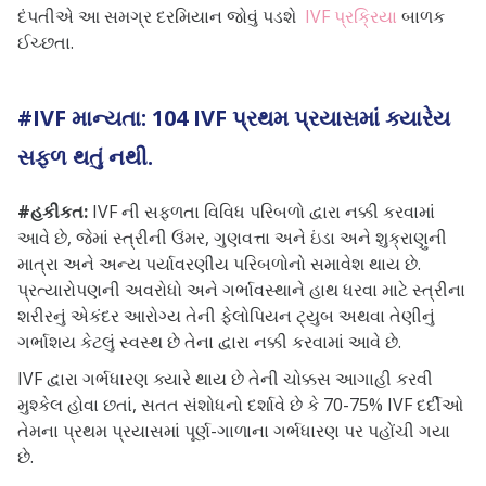
દંપતીએ આ સમગ્ર દરમિયાન જોવું પડશે
IVF પ્રક્રિયા
બાળક
ઈચ્છતા.
#IVF માન્યતા: 104 IVF પ્રથમ પ્રયાસમાં ક્યારેય
સફળ થતું નથી.
#હકીકત:
IVF ની સફળતા વિવિધ પરિબળો દ્વારા નક્કી કરવામાં
આવે છે, જેમાં સ્ત્રીની ઉંમર, ગુણવત્તા અને ઇંડા અને શુક્રાણુની
માત્રા અને અન્ય પર્યાવરણીય પરિબળોનો સમાવેશ થાય છે.
પ્રત્યારોપણની અવરોધો અને ગર્ભાવસ્થાને હાથ ધરવા માટે સ્ત્રીના
શરીરનું એકંદર આરોગ્ય તેની ફેલોપિયન ટ્યુબ અથવા તેણીનું
ગર્ભાશય કેટલું સ્વસ્થ છે તેના દ્વારા નક્કી કરવામાં આવે છે.
IVF દ્વારા ગર્ભધારણ ક્યારે થાય છે તેની ચોક્કસ આગાહી કરવી
મુશ્કેલ હોવા છતાં, સતત સંશોધનો દર્શાવે છે કે 70-75% IVF દર્દીઓ
તેમના પ્રથમ પ્રયાસમાં પૂર્ણ-ગાળાના ગર્ભધારણ પર પહોંચી ગયા
છે.