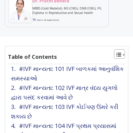
Dr. Prachi Benara
MBBS (Gold Medalist), MS (OBG), DNB (OBG), PG
Diploma in Reproductive and Sexual health
16
Years of experience
Table of Contents
#IVF માન્યતા: 101 IVF બાળકમાં આનુવંશિક
સમસ્યાઓ
#IVF માન્યતા: 102 IVF માત્ર વંધ્ય યુગલો
દ્વારા પસંદ કરવામાં આવે છે
#IVF માન્યતા: 103 IVF કોઈપણ ઉંમરે કરી
શકાય છે
#IVF માન્યતા: 104 IVF પ્રથમ પ્રયાસમાં