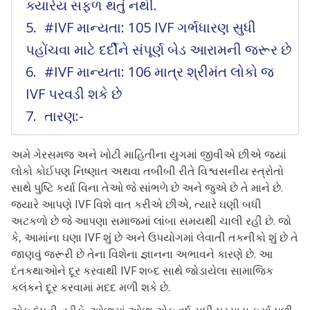
ક્યારેય સફળ થતું નથી.
#IVF માન્યતા: 105 IVF ગર્ભધારણ સુધી
પહોંચવા માટે દર્દીને સંપૂર્ણ બેડ આરામની જરૂર છે
#IVF માન્યતા: 106 માત્ર શ્રીમંત લોકો જ
IVF પરવડી શકે છે
તારણ:-
અમે ગેરસમજ અને ખોટી માહિતીના યુગમાં જીવીએ છીએ જ્યાં
લોકો કોઈપણ નિષ્ણાત અથવા તબીબી રીતે વિશ્વસનીય સ્ત્રોતો
સાથે પુષ્ટિ કર્યા વિના તેઓ જે સાંભળે છે અને જુએ છે તે માને છે.
જ્યારે આપણે IVF વિશે વાત કરીએ છીએ, ત્યારે ઘણી બધી
અટકળો છે જે આપણા સમાજમાં લાંબા સમયથી ચાલી રહી છે. જો
કે, આમાંના ઘણા IVF શું છે અને ઉપયોગમાં લેવાતી તકનીકો શું છે તે
જાણવું જરૂરી છે તેના વિશેના જ્ઞાનના અભાવને કારણે છે. આ
દંતકથાઓને દૂર કરવાથી IVF શબ્દ સાથે જોડાયેલા સામાજિક
કલંકને દૂર કરવામાં મદદ મળી શકે છે.