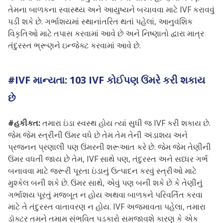
તેમના બાળકના સ્વાસ્થ્ય અને આયુષ્યને બચાવવા માટે IVF કરાવવું
પડી શકે છે. ગર્ભાશયમાં સ્થાનાંતરિત થતાં પહેલાં, આનુવંશિક
વિકૃતિઓ માટે તપાસ કરવામાં આવે છે અને નિષ્ણાતો દ્વારા માત્ર
તંદુરસ્ત ભ્રૂણને ઇન્જેક્ટ કરવામાં આવે છે.
#IVF માન્યતા: 103 IVF કોઈપણ ઉંમરે કરી શકાય
છે
#હકીકત:
તમારા ઇંડા સ્વસ્થ હોય ત્યાં સુધી જ IVF કરી શકાય છે.
જેમ જેમ સ્ત્રીની ઉંમર વધે છે તેમ તેમ તેની અંડાશય અને
પ્રજનન પ્રણાલી પણ ઉંમરની શરૂઆત કરે છે. જેમ જેમ તેણીની
ઉંમર વધતી જાય છે તેમ, IVF સાથે પણ, તંદુરસ્ત અને સધ્ધર ગર્ભ
બનાવવા માટે જરૂરી પૂરતા ઇંડાનું ઉત્પાદન કરવું સ્ત્રીઓ માટે
મુશ્કેલ બની શકે છે. ઉંમર સાથે, એવું પણ બની શકે છે કે તેણીનું
ગર્ભાશય પૂરતું મજબૂત ન હોય અથવા બાળકને પરિવર્તિત કરવા
માટે તે તંદુરસ્ત વાતાવરણ ન હોય. IVF અજમાવતા પહેલા, તમારા
ડૉક્ટર તમને તમામ સંભવિત પડકારો સમજાવશે કારણ કે એક