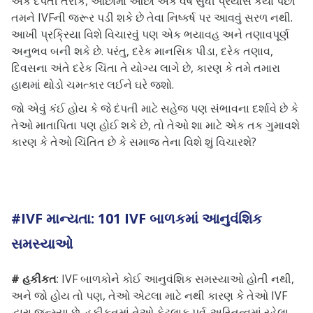
એક દંપતી તરીકે, ઓછામાં ઓછા એક વર્ષ સુધી પ્રયાસ કર્યા પછી
તમને IVFની જરૂર પડી શકે છે તેવા નિષ્કર્ષ પર આવવું સરળ નથી.
આખી પ્રક્રિયા વિશે વિચારવું પણ એક ભયાવહ અને તણાવપૂર્ણ
અનુભવ બની શકે છે. પરંતુ, દરેક માનસિક પીડા, દરેક તણાવ,
દિવસના અંતે દરેક ચિંતા તે યોગ્ય લાગે છે, કારણ કે તમે તમારા
હાથમાં થોડો ચમત્કાર લઈને ઘરે જશો.
જો એવું કંઈ હોય કે જે દંપતી માટે સહેજ પણ સંભાવના દર્શાવે છે કે
તેઓ માતાપિતા પણ હોઈ શકે છે, તો તેઓ શા માટે એક તક ગુમાવશે
કારણ કે તેઓ ચિંતિત છે કે સમાજ તેના વિશે શું વિચારશે?
#IVF માન્યતા: 101 IVF બાળકમાં આનુવંશિક
સમસ્યાઓ
# હકીકત
: IVF બાળકોને કોઈ આનુવંશિક સમસ્યાઓ હોતી નથી,
અને જો હોય તો પણ, તેઓ એટલા માટે નથી કારણ કે તેઓ IVF
દ્વારા જન્મ્યા છે. હકીકતમાં તેઓ કેટલાક પૂર્વ-અસ્તિત્વમાં રહેલા