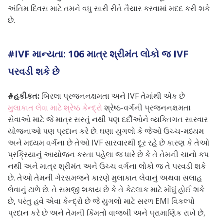
અંતિમ દિવસ માટે તમને વધુ સારી રીતે તૈયાર કરવામાં મદદ કરી શકે
છે.
#IVF માન્યતા: 106 માત્ર શ્રીમંત લોકો જ IVF
પરવડી શકે છે
#હકીકત:
બિરલા પ્રજનનક્ષમતા અને IVF તેમાંથી એક છે
મુલાકાત લેવા માટે શ્રેષ્ઠ કેન્દ્રો
શ્રેષ્ઠ-વર્ગની પ્રજનનક્ષમતા
સેવાઓ માટે જે માત્ર સસ્તું નથી પણ દર્દીઓને વ્યક્તિગત સારવાર
યોજનાઓ પણ પ્રદાન કરે છે. ઘણા યુગલો કે જેઓ ઉચ્ચ-મધ્યમ
અને મધ્યમ વર્ગના છે તેઓ IVF સારવારથી દૂર રહે છે કારણ કે તેઓ
પ્રક્રિયાનું આયોજન કરતા પહેલા જ ધારે છે કે તે તેમની ચાનો કપ
નથી અને માત્ર શ્રીમંત અને ઉચ્ચ વર્ગના લોકો જ તે પરવડી શકે
છે. તેઓ તેમની ગેરસમજને કારણે મુલાકાત લેવાનું અથવા સલાહ
લેવાનું ટાળે છે. તે સમજી શકાય છે કે તે કેટલાક માટે મોંઘું હોઈ શકે
છે, પરંતુ હવે એવા કેન્દ્રો છે જે યુગલો માટે સરળ EMI વિકલ્પો
પ્રદાન કરે છે અને તેમની કિંમતો વાજબી અને પ્રામાણિક રાખે છે,