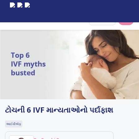
Select City
ટોચની 6 IVF માન્યતાઓનો પર્દાફાશ
આઈવીએફ