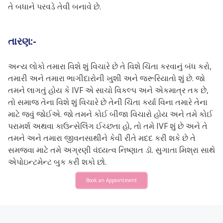
તે બધાને પરવડે તેવી બનાવે છે.
તારણ:-
અન્ય લોકો તમારા વિશે શું વિચારે છે તે વિશે ચિંતા કરવાનું બંધ કરો,
તમારી અને તમારા ભાગીદારોની ખુશી અને જરૂરિયાતો શું છે. જો
તમને લાગતું હોય કે IVF એ સાચો વિકલ્પ અને એકમાત્ર તક છે,
તો સમાજ તેના વિશે શું વિચારે છે તેની ચિંતા કર્યા વિના તમારે તેના
માટે જવું જોઈએ. જો તમને કોઈ બીજા વિચારો હોય અને તમે કોઈ
પરામર્શ અથવા કાઉન્સેલિંગ ઈચ્છતા હો, તો તમે IVF શું છે અને તે
તમને અને તમારા જીવનસાથીને કેવી રીતે મદદ કરી શકે છે તે
સમજવા માટે તમે અગ્રણી વંધ્યત્વ નિષ્ણાત ડૉ. સુગાતા મિશ્રા સાથે
એપોઇન્ટમેન્ટ બુક કરી શકો છો.
Book an Appointment