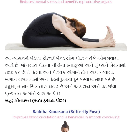
આ આસનને બેઠેલા ફોરવર્ડ બેન્ડ યોગ પોઝ તરીકે ઓળખવામાં
આવે છે, જે તમારા પીઠના નીચેના સ્નાયુઓ અને હિપ્સને ખેંચવામાં
મદદ કરે છે. તે પેટના અને પેલ્વિક અંગોને ટોન અપ કરવામાં,
ખભાને લંબાવવામાં અને પેટમાં દુખાવો દૂર કરવામાં મદદ કરે છે.
વધુમાં, તે માનસિક તાણ ઘટાડે છે અને અંડાશય અને પેટ જેવા
પ્રજનન અંગોને લાભ આપે છે.
બદ્ધ કોનાસન (બટરફ્લાય પોઝ)