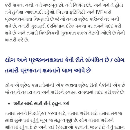
કરી શકતા નથી. તમે મજબૂત છો. તમે નિર્ભય છો, અને ગમે તે હોય
તમે હંમેશા આશાવાદી રહેશો. બિરલા ફર્ટિલિટી અને IVF પાસે
પ્રજનનક્ષમતા નિષ્ણાતો છે જેઓ તમારા શ્રેષ્ઠ કાઉન્સેલર બની
શકે છે, તમારી મુસાફરી દરમિયાન દરેક પગલા પર તમને મદદ કરી
શકે છે અને તમારી ક્લિનિકની મુલાકાત શક્ય તેટલી ઓછી છે તેની
ખાતરી કરે છે.
યોગ અને પ્રજનનક્ષમતા કેવી રીતે સંબંધિત છે / યોગ
તમારી પ્રજનન ક્ષમતાને લાભ આપે છે
યોગ એ શ્રેષ્ઠ કસરતોમાંની એક અથવા શ્રેષ્ઠ રીતો પૈકીની એક છે
જે તમને તમારા મન અને શરીરને સ્વસ્થ રાખવામાં મદદ કરી શકે છે.
શરીર સાથે સારી રીતે ટ્યુન કરો
તમારા મનને નિયંત્રિત કરવા માટે, તમારા શરીર માટે તમારા મગજ
સાથે સુમેળમાં રહેવું ખૂબ જ મહત્વપૂર્ણ છે. યોગ તમારા શરીરને
શાંતિમાં રહેવા દે છે અને કઈ ક્રિયાઓ કરવાની જરૂર છે તેનું ધ્યાન