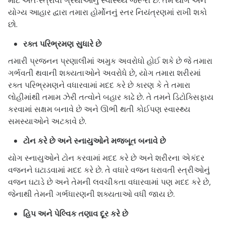
માટે અંતઃસ્ત્રાવી ગ્રંથીઓનું સ્વાસ્થ્ય જરૂરી છે. તમે યોગ અને
યોગ્ય આહાર દ્વારા તમારા હોર્મોનનું સ્તર નિયંત્રણમાં રાખી શકો
છો.
રક્ત પરિભ્રમણ સુધારે છે
તમારી પ્રજનન પ્રણાલીમાં અમુક અવરોધો હોઈ શકે છે જે તમારા
ગર્ભવતી થવાની શક્યતાઓને અવરોધે છે, યોગ તમારા શરીરમાં
રક્ત પરિભ્રમણને વધારવામાં મદદ કરે છે કારણ કે તે તમારા
લોહીમાંથી તમામ ઝેરી તત્વોને બહાર કાઢે છે. તે તમને ડિટોક્સિફાય
કરવામાં સક્ષમ બનાવે છે અને ઊભી થતી કોઈપણ સ્વાસ્થ્ય
સમસ્યાઓને અટકાવે છે.
ટોન કરે છે અને સ્નાયુઓને મજબૂત બનાવે છે
યોગ સ્નાયુઓને ટોન કરવામાં મદદ કરે છે અને શરીરના એકંદર
વજનને ઘટાડવામાં મદદ કરે છે. તે વધારે વજન ધરાવતી સ્ત્રીઓનું
વજન ઘટાડે છે અને તેમની લવચીકતા વધારવામાં પણ મદદ કરે છે,
જેનાથી તેમની ગર્ભધારણની શક્યતાઓ વધી જાય છે.
હિપ અને પેલ્વિક તણાવ દૂર કરે છે