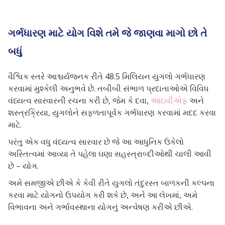
ગર્ભધારણ માટે યોગ વિશે તમે જે જાણવા માગો છો તે
બધું
વૈશ્વિક સ્તરે આશ્ચર્યજનક રીતે 48.5 મિલિયન યુગલો ગર્ભધારણ
કરવામાં મુશ્કેલી અનુભવે છે. તબીબી સંભાળ પ્રદાતાઓએ વિવિધ
વંધ્યત્વ સારવારની રચના કરી છે, જેમ કે દવા,
આઇવીએફ
અને
શસ્ત્રક્રિયા, યુગલોને સફળતાપૂર્વક ગર્ભધારણ કરવામાં મદદ કરવા
માટે.
પરંતુ એક વધુ વંધ્યત્વ સારવાર છે જે આ આધુનિક ઉકેલો
અસ્તિત્વમાં આવ્યા તે પહેલા ઘણા સહસ્ત્રાબ્દીઓથી ચાલી આવી
છે – યોગ.
અમે સમજીએ છીએ કે કેવી રીતે યુગલો તંદુરસ્ત બાળકની કલ્પના
કરવા માટે યોગનો ઉપયોગ કરી શકે છે, અને આ લેખમાં, અમે
વિભાવના અને ગર્ભાવસ્થાના યોગનું અન્વેષણ કરીએ છીએ.