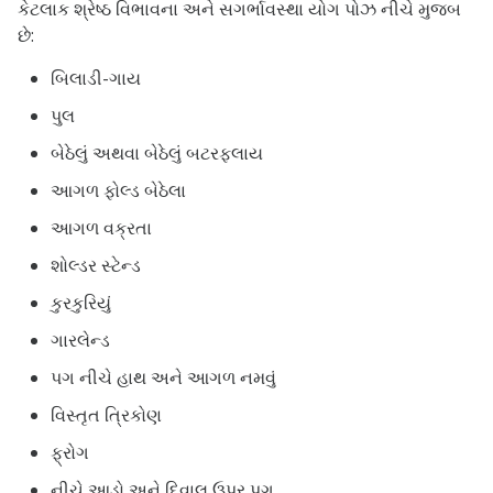
કેટલાક શ્રેષ્ઠ વિભાવના અને સગર્ભાવસ્થા યોગ પોઝ નીચે મુજબ
છે:
બિલાડી-ગાય
પુલ
બેઠેલું અથવા બેઠેલું બટરફ્લાય
આગળ ફોલ્ડ બેઠેલા
આગળ વક્રતા
શોલ્ડર સ્ટેન્ડ
કુરકુરિયું
ગારલેન્ડ
પગ નીચે હાથ અને આગળ નમવું
વિસ્તૃત ત્રિકોણ
ફ્રોગ
નીચે આડો અને દિવાલ ઉપર પગ