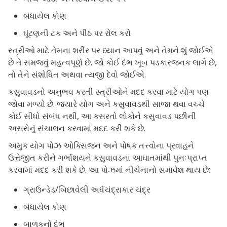
બંધાયેલ કોણ
ઘૂંટણની ટક અને પીઠ પર રોલ કરો
સ્ત્રીઓ માટે તેમના શરીર પર ધ્યાન આપવું અને તેમને શું જોઈએ
છે તે સમજવું મહત્વપૂર્ણ છે. જો કોઈ દંભ ખૂબ પડકારજનક લાગે છે,
તો તેને સંશોધિત અથવા ત્યજી દેવો જોઈએ.
કસુવાવડનો અનુભવ કરતી સ્ત્રીઓને મદદ કરવા માટે યોગ પણ
જોવા મળ્યો છે. જ્યારે યોગ અને કસુવાવડથી સાજા થવા વચ્ચે
કોઈ સીધો સંબંધ નથી, આ કસરતો લોકોને કસુવાવડ પછીની
અસરોનું સંચાલન કરવામાં મદદ કરી શકે છે.
અમુક યોગ પોઝ ઓક્સિજન અને પોષક તત્ત્વોના પ્રવાહને
ઉત્તેજીત કરીને ગર્ભાશયને કસુવાવડના આઘાતમાંથી પુનઃપ્રાપ્ત
કરવામાં મદદ કરી શકે છે. આ પોઝમાં નીચેનાનો સમાવેશ થાય છે:
ગ્રાઉન્ડેડ/બિછાવેલી અર્ધચંદ્રાકાર ચંદ્ર
બંધાયેલ કોણ
બાળકનો દંભ