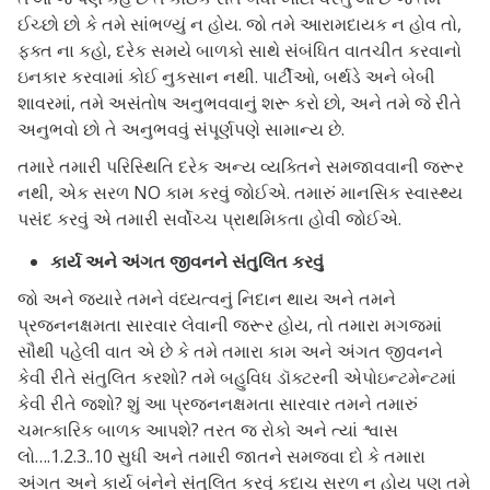
ઈચ્છો છો કે તમે સાંભળ્યું ન હોય. જો તમે આરામદાયક ન હોવ તો,
ફક્ત ના કહો, દરેક સમયે બાળકો સાથે સંબંધિત વાતચીત કરવાનો
ઇનકાર કરવામાં કોઈ નુકસાન નથી. પાર્ટીઓ, બર્થડે અને બેબી
શાવરમાં, તમે અસંતોષ અનુભવવાનું શરૂ કરો છો, અને તમે જે રીતે
અનુભવો છો તે અનુભવવું સંપૂર્ણપણે સામાન્ય છે.
તમારે તમારી પરિસ્થિતિ દરેક અન્ય વ્યક્તિને સમજાવવાની જરૂર
નથી, એક સરળ NO કામ કરવું જોઈએ. તમારું માનસિક સ્વાસ્થ્ય
પસંદ કરવું એ તમારી સર્વોચ્ચ પ્રાથમિકતા હોવી જોઈએ.
કાર્ય અને અંગત જીવનને સંતુલિત કરવું
જો અને જ્યારે તમને વંધ્યત્વનું નિદાન થાય અને તમને
પ્રજનનક્ષમતા સારવાર લેવાની જરૂર હોય, તો તમારા મગજમાં
સૌથી પહેલી વાત એ છે કે તમે તમારા કામ અને અંગત જીવનને
કેવી રીતે સંતુલિત કરશો? તમે બહુવિધ ડૉક્ટરની એપોઇન્ટમેન્ટમાં
કેવી રીતે જશો? શું આ પ્રજનનક્ષમતા સારવાર તમને તમારું
ચમત્કારિક બાળક આપશે? તરત જ રોકો અને ત્યાં શ્વાસ
લો….1.2.3..10 સુધી અને તમારી જાતને સમજવા દો કે તમારા
અંગત અને કાર્ય બંનેને સંતુલિત કરવું કદાચ સરળ ન હોય પણ તમે