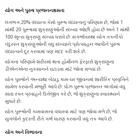
યોગ અને પુરુષ પ્રજનનક્ષમતા
લગભગ 20% વંધ્યત્વ કેસો પુરૂષ વંધ્યત્વનું પરિણામ છે, જેમાં 1
માંથી 20 પુરૂષમાં શુક્રાણુઓની સંખ્યા ઓછી હોય છે અને 1 માંથી
100 શૂન્ય શુક્રાણુ સંખ્યા ધરાવે છે. સગર્ભાવસ્થા યોગ તકનીકો
તંદુરસ્ત શુક્રાણુઓની વધુ સંખ્યાને પ્રોત્સાહન આપીને પુરૂષ
વંધ્યત્વને દૂર કરવામાં પણ મદદ કરી શકે છે.
યોગના પરિણામે શરીરમાં થતા હોર્મોનલ ફેરફારો શુક્રાણુના
ડીએનએના નુકસાનને ઘટાડવા માટે જોવા મળ્યા છે.
યોગ પુરુષોને અન્યથા બેઠાડુ કામ-ઘર જીવનમાં શારીરિક પ્રવૃત્તિને
સામેલ કરવાની મંજૂરી આપે છે. પોઝ પુરૂષ પ્રજનન અંગોમાં વધુ
સારા રક્ત પ્રવાહને ઉત્તેજીત કરે છે, જે શુક્રાણુના સ્વાસ્થ્યને
સુધારે છે.
યોગ પુરૂષોની કામવાસના વધારવા માટે પણ જોવા મળે છે, જે
યુગલોને કુદરતી રીતે ગર્ભ ધારણ કરવાની વધુ તક આપે છે.
યોગ અને વિભાવના