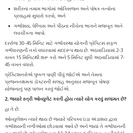
શરીરના તમામ ભાગોમાં ઓક્સિજન અને પોષક તત્વોના
પ્રવાહમાં સુધારો કરવો, અને
ગર્ભાશય, પેલ્વિસ અને પીઠના નીચેના ભાગને મજબૂત અને
લવચીકતા આપો.
દરરોજ 30-45 મિનિટ માટે ગર્ભાવસ્થા યોગની પ્રેક્ટિસ સફળ
ગર્ભધારણની તકો વધારવામાં મદદરૂપ થાય છે. અઠવાડિયામાં 2-3
વખત 15 મિનિટથી શરૂ કરો અને 5 મિનિટ સુધી અઠવાડિયામાં 7-
45 વખત વધારો.
પ્રેક્ટિશનરોએ પુષ્કળ પાણી પીવું જોઈએ અને તેમના
પ્રજનનક્ષમતા ડૉક્ટરની સલાહ અનુસાર મજબૂત પોષણ
યોજનાનું પણ પાલન કરવું જોઈએ.
2. જ્યારે સ્ત્રી ઓવ્યુલેટ કરતી હોય ત્યારે યોગ કરવું સલામત છે?
હા તે છે.
ઓવ્યુલેશન ત્યારે થાય છે જ્યારે પરિપક્વ ઇંડા અંડાશય દ્વારા
ગર્ભાશયની નળીઓમાં છોડવામાં આવે છે અને જ્યાં તે ગર્ભાધાનની