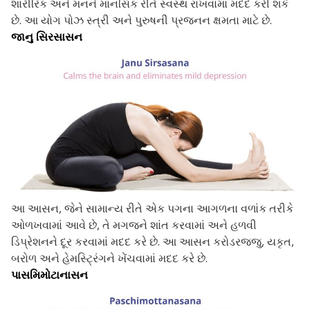
શારીરિક અને મનને માનસિક રીતે સ્વસ્થ રાખવામાં મદદ કરી શકે
છે. આ યોગ પોઝ સ્ત્રી અને પુરુષની પ્રજનન ક્ષમતા માટે છે.
જાનુ સિરસાસન
આ આસન, જેને સામાન્ય રીતે એક પગના આગળના વળાંક તરીકે
ઓળખવામાં આવે છે, તે મગજને શાંત કરવામાં અને હળવી
ડિપ્રેશનને દૂર કરવામાં મદદ કરે છે. આ આસન કરોડરજ્જુ, યકૃત,
બરોળ અને હેમસ્ટ્રિંગને ખેંચવામાં મદદ કરે છે.
પાસમિમોટાનાસન