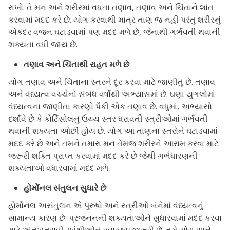
રાખો. તે મન અને શરીરમાં વધતા તણાવ, તણાવ અને ચિંતાને શાંત
કરવામાં મદદ કરે છે. યોગ કરવાથી માત્ર તાણ જ નહીં પરંતુ શરીરનું
એકંદર વજન ઘટાડવામાં પણ મદદ મળે છે, જેનાથી ગર્ભવતી થવાની
શક્યતા વધી જાય છે.
તણાવ અને ચિંતાથી રાહત મળે છે
યોગ તણાવ અને ચિંતાના સ્તરને દૂર કરવા માટે જાણીતું છે. તણાવ
અને વંધ્યત્વ વચ્ચેનો સંબંધ વર્ષોથી અભ્યાસમાં છે. ઘણા યુગલોમાં
વંધ્યત્વના જાણીતા કારણો પૈકી એક તણાવ છે. વધુમાં, અભ્યાસો
દર્શાવે છે કે કોર્ટિસોલનું ઉચ્ચ સ્તર ધરાવતી સ્ત્રીઓમાં ગર્ભવતી
થવાની શક્યતા ઓછી હોય છે. યોગ આ તાણના સ્તરોને ઘટાડવામાં
મદદ કરે છે અને તમને તમારા મન તેમજ શરીરને આરામ કરવા માટે
જરૂરી શક્તિ પ્રાપ્ત કરવામાં મદદ કરે છે જેથી ગર્ભધારણની
શક્યતાઓ વધારવામાં મદદ મળે.
હોર્મોનલ સંતુલન સુધારે છે
હોર્મોનલ અસંતુલન એ પુરુષો અને સ્ત્રીઓ બંનેમાં વંધ્યત્વનું
સામાન્ય કારણ છે. પ્રજનનની શક્યતાઓને સુધારવામાં મદદ કરવા