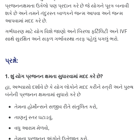
પ્રજનનક્ષમતા ઉકેલો પણ પ્રદાન કરે છે જે યોગને પૂરક બનાવી
શકે છે અને તમને તંદુરસ્ત બાળકને જન્મ આપવા અને જન્મ
આપવામાં મદદ કરે છે.
ગર્ભધારણ માટે યોગ વિશે જાણો અને બિરલા ફર્ટિલિટી અને IVF
સાથે સુરક્ષિત અને સફળ ગર્ભાવસ્થા તરફ પહેલું પગલું ભરો.
પ્રશ્નો:
1. શું યોગ પ્રજનન ક્ષમતા સુધારવામાં મદદ કરે છે?
હા, અભ્યાસો દર્શાવે છે કે યોગ લોકોને મદદ કરીને સ્ત્રી અને પુરુષ
બંનેની પ્રજનન ક્ષમતામાં સુધારો કરે છે
તેમના હોર્મોન્સને સજીવ રીતે સંતુલિત કરો,
તાણનું સ્તર ઘટાડવું,
વધુ આરામ મેળવો,
તેમના પ્રજનન અંગોને ઉત્તેજીત કરો,