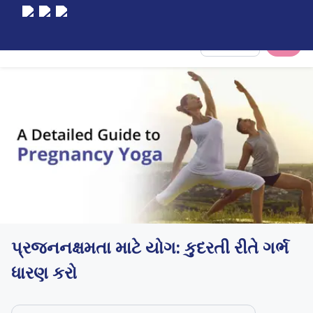
Select City
પ્રજનનક્ષમતા માટે યોગ: કુદરતી રીતે ગર્ભ
ધારણ કરો