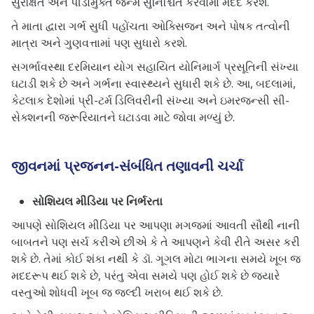
સુરક્ષિત અને પીડામુક્ત જન્મ સુનિશ્ચિત કરવામાં મદદ કરશે.
તે માતા દ્વારા ગર્ભ સુધી પહોંચતા ઓક્સિજન અને પોષક તત્વોની
માત્રા અને ગુણવત્તામાં પણ સુધારો કરશે.
સગર્ભાવસ્થા દરમિયાન યોગ સહાયિત યોનિમાર્ગ પ્રસૂતિની સંખ્યા
ઘટાડી શકે છે અને ગર્ભના સ્વાસ્થ્યને સુધારી શકે છે. આ, બદલામાં,
કેટલાક દેશોમાં પ્રી-ટર્મ ડિલિવરીની સંખ્યા અને ઇમરજન્સી સી-
સેક્શનની જરૂરિયાતને ઘટાડવા માટે જોવા મળ્યું છે.
જીવનમાં પ્રજનન-સંબંધિત તણાવની ચર્ચા
સોશિયલ મીડિયા પર નિર્ભરતા
આપણે સોશિયલ મીડિયા પર આપણા મગજમાં આવતી સૌથી નાની
બાબતને પણ સર્ચ કરીએ છીએ કે તે આપણને કેવી રીતે અસર કરી
શકે છે. તેમાં કોઈ શંકા નથી કે ડૉ. ગૂગલ મોટા ભાગના સમયે ખૂબ જ
મદદરૂપ થઈ શકે છે, પરંતુ એવા સમયે પણ હોઈ શકે છે જ્યારે
વસ્તુઓ શોધવી ખૂબ જ જલ્દી ખરાબ થઈ શકે છે.