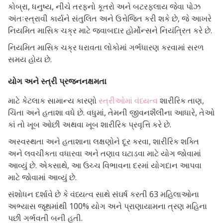
કોબ્રા, ધનુષ્ય, નીચે તરફનો કૂતરો અને બટરફ્લાય જેવા પોઝ
અંતઃસ્ત્રાવી કાર્યને સંતુલિત અને ઉત્તેજિત કરી શકે છે, જે આખરે
નિયમિત માસિક ચક્ર માટે જવાબદાર હોર્મોન્સને નિયંત્રિત કરે છે.
નિયમિત માસિક ચક્ર ધરાવતા લોકોમાં ગર્ભધારણ કરવામાં સરળ
સમય હોય છે.
યોગ અને સ્ત્રી પ્રજનનક્ષમતા
માટે કેટલાક સામાન્ય કારણો
સ્ત્રીઓમાં વંધ્યત્વ
શારીરિક તાણ,
ચિંતા અને હતાશા વધે છે. વધુમાં, તેમની જીવનશૈલીના આધારે, તેઓ
કાં તો ખૂબ ઓછી અથવા ખૂબ શારીરિક પ્રવૃત્તિ કરે છે.
અસ્વસ્થતા અને હતાશાના લક્ષણોને દૂર કરવા, શારીરિક શક્તિ
અને લવચીકતા વધારવા અને તણાવ ઘટાડવા માટે યોગ જોવામાં
આવ્યું છે. એકસાથે, આ ઉચ્ચ વિભાવના દરમાં યોગદાન આપવા
માટે જોવામાં આવ્યું છે.
સંશોધન દર્શાવે છે કે વંધ્યત્વ સાથે સંઘર્ષ કરતી 63 મહિલાઓના
અભ્યાસ જૂથમાંથી 100% યોગ અને પ્રાણાયામના ત્રણ મહિના
પછી ગર્ભવતી બની હતી.