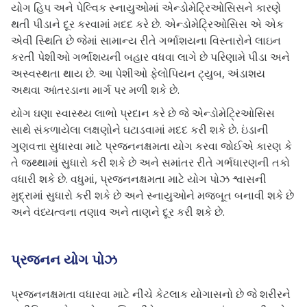
યોગ હિપ અને પેલ્વિક સ્નાયુઓમાં એન્ડોમેટ્રિઓસિસને કારણે
થતી પીડાને દૂર કરવામાં મદદ કરે છે. એન્ડોમેટ્રિઓસિસ એ એક
એવી સ્થિતિ છે જેમાં સામાન્ય રીતે ગર્ભાશયના વિસ્તારોને લાઇન
કરતી પેશીઓ ગર્ભાશયની બહાર વધવા લાગે છે પરિણામે પીડા અને
અસ્વસ્થતા થાય છે. આ પેશીઓ ફેલોપિયન ટ્યુબ, અંડાશય
અથવા આંતરડાના માર્ગ પર મળી શકે છે.
યોગ ઘણા સ્વાસ્થ્ય લાભો પ્રદાન કરે છે જે એન્ડોમેટ્રિઓસિસ
સાથે સંકળાયેલા લક્ષણોને ઘટાડવામાં મદદ કરી શકે છે. ઇંડાની
ગુણવત્તા સુધારવા માટે પ્રજનનક્ષમતા યોગ કરવા જોઈએ કારણ કે
તે જથ્થામાં સુધારો કરી શકે છે અને સમાંતર રીતે ગર્ભધારણની તકો
વધારી શકે છે. વધુમાં, પ્રજનનક્ષમતા માટે યોગ પોઝ શ્વાસની
મુદ્રામાં સુધારો કરી શકે છે અને સ્નાયુઓને મજબૂત બનાવી શકે છે
અને વંધ્યત્વના તણાવ અને તાણને દૂર કરી શકે છે.
પ્રજનન યોગ પોઝ
પ્રજનનક્ષમતા વધારવા માટે નીચે કેટલાક યોગાસનો છે જે શરીરને