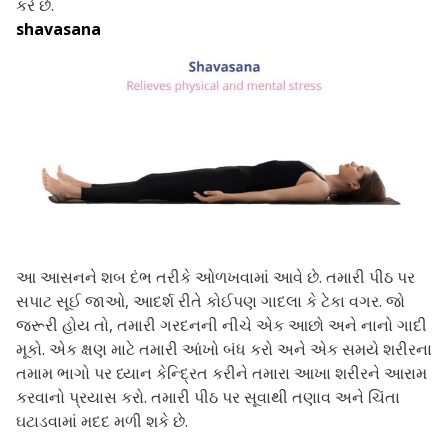
કરે છે.
shavasana
આ આસનને શબ દંભ તરીકે ઓળખવામાં આવે છે. તમારી પીઠ પર
સપાટ સૂઈ જાઓ, આદર્શ રીતે કોઈપણ ગાદલા કે ટેકા વગર. જો
જરૂરી હોય તો, તમારી ગરદનની નીચે એક આછો અને નાનો ગાદી
મૂકો. એક ક્ષણ માટે તમારી આંખો બંધ કરો અને એક સમયે શરીરના
તમામ ભાગો પર ધ્યાન કેન્દ્રિત કરીને તમારા આખા શરીરને આરામ
કરવાનો પ્રયાસ કરો. તમારી પીઠ પર સૂવાથી તણાવ અને ચિંતા
ઘટાડવામાં મદદ મળી શકે છે.