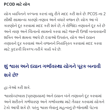
PCOD માટે યોગ
યોગ વ્યક્તિને કલ્પના કરતાં વધુ રીતે મદદ કરી શકે છે. PCOS ના 2
સૌથી સામાન્ય કારણો તણાવ અને વધારે વજન છે. યોગ આ બે
કારણોને દૂર કરવામાં મદદ કરી શકે છે, તે રોજિંદા તણાવને દૂર કરે છે
અને તાણ અને ચિંતાનો સામનો કરવા માટે જરૂરી ઉર્જા બનાવવાની
શક્તિ અને ક્ષમતા આપે છે. દવાઓ ઉપરાંત, યોગ અને ધ્યાન
તણાવને દૂર કરવામાં અને વજનને નિયંત્રિત કરવામાં મદદ કરવા
માટે કુદરતી વિકલ્પ તરીકે કાર્ય કરે છે.
શું શ્વાસ અને ધ્યાન ગર્ભાવસ્થા યોગને પૂરક બનાવી
શકે છે?
હા તેઓ કરી શકે.
શ્વાસોચ્છવાસ (પ્રાણાયામ) અને ધ્યાન બંને તણાવને દૂર કરવામાં
અને શરીરને ગર્ભધારણ અને ગર્ભાવસ્થા માટે તૈયાર કરવામાં યોગને
ટેકો આપી શકે છે. પરંતુ શ્વાસ લેવાનું મહત્વનું છે જેનાથી પેટના