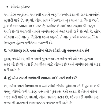
સૌમ્ય ટ્વિસ્ટ
આ પોઝ સ્ત્રીની આગલી વખતે સફળ ગર્ભાવસ્થાની શક્યતાઓને
સુધારી શકે છે. વધુમાં, યોગ સગર્ભાવસ્થાના નુકશાન પર ચિંતા અને
દુ:ખને ઘટાડવામાં મદદ કરે છે, વ્યક્તિને કોઈપણ તણાવથી રાહત
આપે છે જે આગલી વખતે ગર્ભધારણને અટકાવી શકે છે. જો કે, યોગ
શીખવા માટે માત્ર વિડીયો જ ન જુઓ. તે માત્ર એક વ્યાવસાયિક
નિષ્ણાત હેઠળ પ્રેક્ટિસ જરૂરી છે.
3. ગર્ભધારણ માટે કયા યોગ પોઝ સૌથી વધુ અસરકારક છે?
હાથ, આયંગર, યીન અને પુનઃસ્થાપન યોગ એ યોગના હળવા
સ્વરૂપો છે જે નવા નિશાળીયા માટે યોગ્ય છે અને ગર્ભધારણમાં મદદ
કરી શકે છે.
4. શું યોગ તમને ગર્ભવતી થવામાં મદદ કરી શકે છે?
ના, યોગ અને વિભાવના વચ્ચે સીધો સંબંધ હોવાના કોઈ પુરાવા નથી.
પરંતુ, જેઓ ગર્ભ ધારણ કરવાનો પ્રયાસ કરી રહ્યા છે તેમને યોગ
મદદ કરી શકે છે. વધુમાં, યોગ તણાવ ઘટાડે છે, જે તમારી ગર્ભધારણ
કરવાની ક્ષમતાને નકારાત્મક અસર કરી શકે છે.