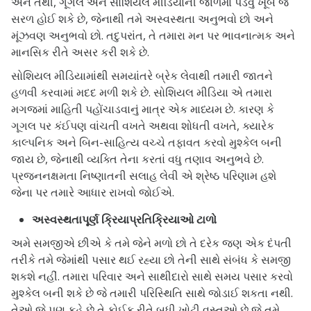
અને તેથી, ગૂગલ અને સોશિયલ મીડિયાની જાળમાં પડવું ખૂબ જ
સરળ હોઈ શકે છે, જેનાથી તમે અસ્વસ્થતા અનુભવો છો અને
મૂંઝવણ અનુભવો છો. તદુપરાંત, તે તમારા મન પર ભાવનાત્મક અને
માનસિક રીતે અસર કરી શકે છે.
સોશિયલ મીડિયામાંથી સમયાંતરે બ્રેક લેવાથી તમારી જાતને
હળવી કરવામાં મદદ મળી શકે છે. સોશિયલ મીડિયા એ તમારા
મગજમાં માહિતી પહોંચાડવાનું માત્ર એક માધ્યમ છે. કારણ કે
ગૂગલ પર કંઈપણ વાંચતી વખતે અથવા શોધતી વખતે, ક્યારેક
કાલ્પનિક અને બિન-સાહિત્ય વચ્ચે તફાવત કરવો મુશ્કેલ બની
જાય છે, જેનાથી વ્યક્તિ તેના કરતાં વધુ તણાવ અનુભવે છે.
પ્રજનનક્ષમતા નિષ્ણાતની સલાહ લેવી એ શ્રેષ્ઠ પરિણામ હશે
જેના પર તમારે આધાર રાખવો જોઈએ.
અસ્વસ્થતાપૂર્ણ ક્રિયાપ્રતિક્રિયાઓ ટાળો
અમે સમજીએ છીએ કે તમે જેને મળો છો તે દરેક જણ એક દંપતી
તરીકે તમે જેમાંથી પસાર થઈ રહ્યા છો તેની સાથે સંબંધ કે સમજી
શકશે નહીં. તમારા પરિવાર અને સાથીદારો સાથે સમય પસાર કરવો
મુશ્કેલ બની શકે છે જે તમારી પરિસ્થિતિ સાથે જોડાઈ શકતા નથી.
તેઓ જે પણ કહે છે તે કોઈક રીતે બધી ખોટી વસ્તુઓ છે જે તમે