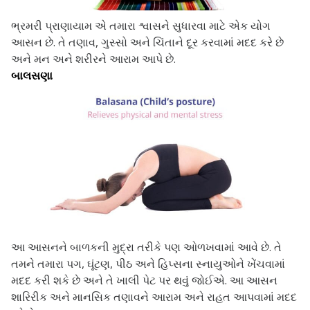
ભ્રમરી પ્રાણાયામ એ તમારા શ્વાસને સુધારવા માટે એક યોગ
આસન છે. તે તણાવ, ગુસ્સો અને ચિંતાને દૂર કરવામાં મદદ કરે છે
અને મન અને શરીરને આરામ આપે છે.
બાલસણા
આ આસનને બાળકની મુદ્રા તરીકે પણ ઓળખવામાં આવે છે. તે
તમને તમારા પગ, ઘૂંટણ, પીઠ અને હિપ્સના સ્નાયુઓને ખેંચવામાં
મદદ કરી શકે છે અને તે ખાલી પેટ પર થવું જોઈએ. આ આસન
શારિરીક અને માનસિક તણાવને આરામ અને રાહત આપવામાં મદદ