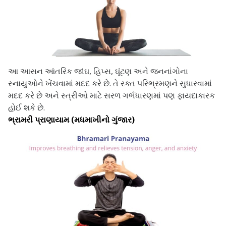
આ આસન આંતરિક જાંઘ, હિપ્સ, ઘૂંટણ અને જનનાંગોના
સ્નાયુઓને ખેંચવામાં મદદ કરે છે. તે રક્ત પરિભ્રમણને સુધારવામાં
મદદ કરે છે અને સ્ત્રીઓ માટે સરળ ગર્ભધારણમાં પણ ફાયદાકારક
હોઈ શકે છે.
ભ્રામરી પ્રાણાયામ (મધમાખીનો ગુંજાર)