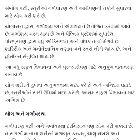
સંભોગ પછી, સ્ત્રીઓ ગર્ભધારણ અને આરોપણની તકોને સુધારવા
માટે યોગ કરી શકે છે.
યોગાસન દ્વારા, ગર્ભાશય અને અંડાશયને ઉત્તેજિત કરવામાં આવે
છે. ગર્ભાશય ગરમ થાય છે અને પેલ્વિક પ્રદેશમાં સુધારેલ
પરિભ્રમણ દ્વારા વધુ ઓક્સિજન અને પોષક તત્વો મેળવે છે.
શારિરીક અને મનોવૈજ્ઞાનિક તણાવ બંને સ્તરો નીચે જાય છે, અને
હોર્મોન્સ સંતુલિત થાય છે.
આ બધું સફળ વિભાવના અને પ્રત્યારોપણ માટે અનુકૂળ વાતાવરણ
બનાવે છે.
યોગ શરીરને હળવા અનુભવવામાં મદદ કરે છે અને અનિદ્રા ઘટાડે
છે, સ્ત્રીઓને સારી ઊંઘમાં મદદ કરે છે. આરામ સફળ વિભાવના માટે
અભિન્ન છે.
યોગ અને ગર્ભાવસ્થા
ગર્ભધારણ પછી અને ગર્ભાવસ્થા દરમિયાન પણ યોગ કરી શકાય છે.
તે સગર્ભા માતાના શરીરને મજબૂત કરવાનું ચાલુ રાખશે અને