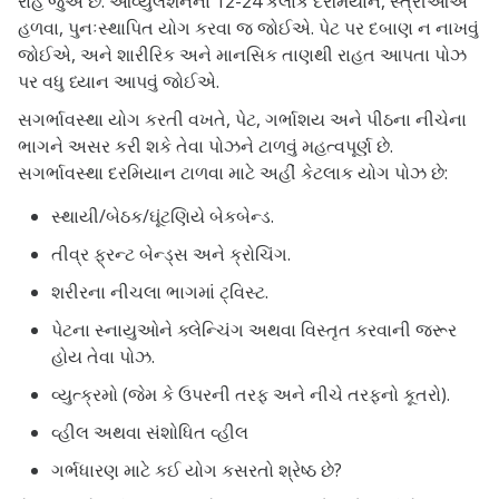
રાહ જુએ છે. ઓવ્યુલેશનના 12-24 કલાક દરમિયાન, સ્ત્રીઓએ
હળવા, પુનઃસ્થાપિત યોગ કરવા જ જોઈએ. પેટ પર દબાણ ન નાખવું
જોઈએ, અને શારીરિક અને માનસિક તાણથી રાહત આપતા પોઝ
પર વધુ ધ્યાન આપવું જોઈએ.
સગર્ભાવસ્થા યોગ કરતી વખતે, પેટ, ગર્ભાશય અને પીઠના નીચેના
ભાગને અસર કરી શકે તેવા પોઝને ટાળવું મહત્વપૂર્ણ છે.
સગર્ભાવસ્થા દરમિયાન ટાળવા માટે અહીં કેટલાક યોગ પોઝ છે:
સ્થાયી/બેઠક/ઘૂંટણિયે બેકબેન્ડ.
તીવ્ર ફ્રન્ટ બેન્ડ્સ અને ક્રોચિંગ.
શરીરના નીચલા ભાગમાં ટ્વિસ્ટ.
પેટના સ્નાયુઓને ક્લેન્ચિંગ અથવા વિસ્તૃત કરવાની જરૂર
હોય તેવા પોઝ.
વ્યુત્ક્રમો (જેમ કે ઉપરની તરફ અને નીચે તરફનો કૂતરો).
વ્હીલ અથવા સંશોધિત વ્હીલ
ગર્ભધારણ માટે કઈ યોગ કસરતો શ્રેષ્ઠ છે?