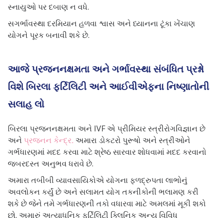
સ્નાયુઓ પર દબાણ ન વધે.
સગર્ભાવસ્થા દરમિયાન હળવા શ્વાસ અને ધ્યાનના ટૂંકા ખેંચાણ
યોગને પૂરક બનાવી શકે છે.
આજે પ્રજનનક્ષમતા અને ગર્ભાવસ્થા સંબંધિત પ્રશ્નો
વિશે બિરલા ફર્ટિલિટી અને આઈવીએફના નિષ્ણાતોની
સલાહ લો
બિરલા પ્રજનનક્ષમતા અને IVF એ પ્રીમિયર સ્ત્રીરોગવિજ્ઞાન છે
અને
પ્રજનન કેન્દ્ર
.
અમારા ડોકટરો પુરૂષો અને સ્ત્રીઓને
ગર્ભધારણમાં મદદ કરવા માટે શ્રેષ્ઠ સારવાર શોધવામાં મદદ કરવાનો
જબરદસ્ત અનુભવ ધરાવે છે.
અમારા તબીબી વ્યાવસાયિકોએ યોગના ફળદ્રુપતા લાભોનું
અવલોકન કર્યું છે અને સલામત યોગ તકનીકોની ભલામણ કરી
શકે છે જેને તમે ગર્ભધારણની તકો વધારવા માટે અમલમાં મૂકી શકો
છો. અમારું અત્યાધુનિક ફર્ટિલિટી ક્લિનિક અન્ય વિવિધ