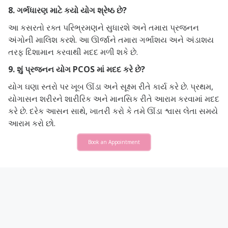
8. ગર્ભધારણ માટે કયો યોગ શ્રેષ્ઠ છે?
આ કસરતો રક્ત પરિભ્રમણને સુધારશે અને તમારા પ્રજનન
અંગોની માલિશ કરશે. આ ઊર્જાને તમારા ગર્ભાશય અને અંડાશય
તરફ દિશામાન કરવાથી મદદ મળી શકે છે.
9. શું પ્રજનન યોગ PCOS માં મદદ કરે છે?
યોગ ઘણા સ્તરો પર ખૂબ ઊંડા અને સૂક્ષ્મ રીતે કાર્ય કરે છે. પ્રથમ,
યોગાસન શરીરને શારીરિક અને માનસિક રીતે આરામ કરવામાં મદદ
કરે છે. દરેક આસન સાથે, ખાતરી કરો કે તમે ઊંડા શ્વાસ લેતા સમયે
આરામ કરો છો.
Book an Appointment