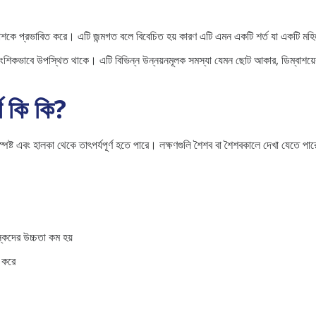
 বিকাশকে প্রভাবিত করে। এটি জন্মগত বলে বিবেচিত হয় কারণ এটি এমন একটি শর্ত যা একটি মহ
শিকভাবে উপস্থিত থাকে। এটি বিভিন্ন উন্নয়নমূলক সমস্যা যেমন ছোট আকার, ডিম্বাশয়ের ক
্গ কি কি?
রও স্পষ্ট এবং হালকা থেকে তাৎপর্যপূর্ণ হতে পারে। লক্ষণগুলি শৈশব বা শৈশবকালে দেখা যেতে 
়স্কদের উচ্চতা কম হয়
ত করে