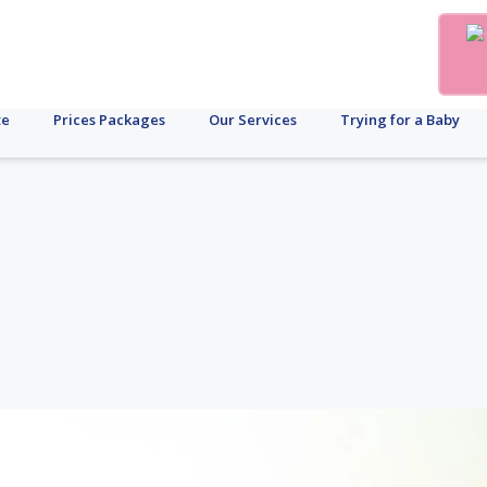
te
Prices Packages
Our Services
Trying for a Baby