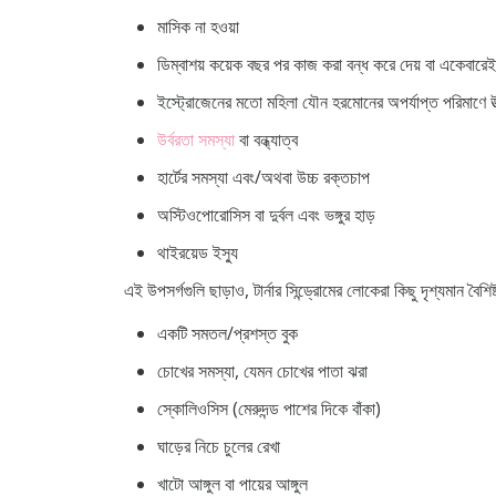
মাসিক না হওয়া
ডিম্বাশয় কয়েক বছর পর কাজ করা বন্ধ করে দেয় বা একেবারে
ইস্ট্রোজেনের মতো মহিলা যৌন হরমোনের অপর্যাপ্ত পরিমাণে উ
উর্বরতা সমস্যা
বা বন্ধ্যাত্ব
হার্টের সমস্যা এবং/অথবা উচ্চ রক্তচাপ
অস্টিওপোরোসিস বা দুর্বল এবং ভঙ্গুর হাড়
থাইরয়েড ইস্যু
এই উপসর্গগুলি ছাড়াও, টার্নার সিন্ড্রোমের লোকেরা কিছু দৃশ্যমান বৈশি
একটি সমতল/প্রশস্ত বুক
চোখের সমস্যা, যেমন চোখের পাতা ঝরা
স্কোলিওসিস (মেরুদন্ড পাশের দিকে বাঁকা)
ঘাড়ের নিচে চুলের রেখা
খাটো আঙ্গুল বা পায়ের আঙ্গুল