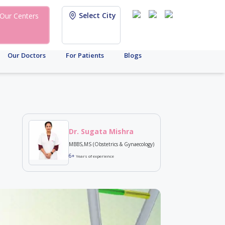
Select City
Our Centers
Our Doctors
For Patients
Blogs
Dr. Sugata Mishra
MBBS,MS (Obstetrics & Gynaecology)
6+
Years of experience