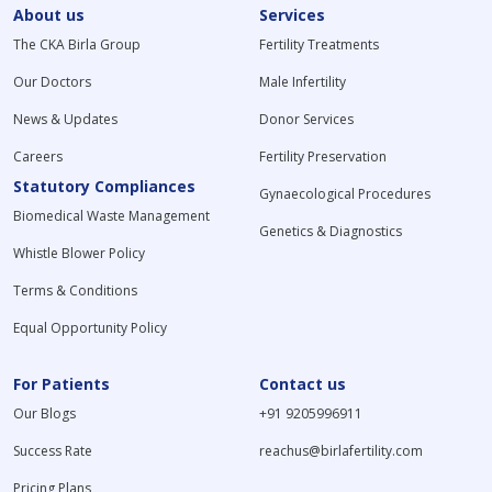
About us
Services
The CKA Birla Group
Fertility Treatments
Our Doctors
Male Infertility
News & Updates
Donor Services
Careers
Fertility Preservation
Statutory Compliances
Gynaecological Procedures
Biomedical Waste Management
Genetics & Diagnostics
Whistle Blower Policy
Terms & Conditions
Equal Opportunity Policy
For Patients
Contact us
Our Blogs
+91 9205996911
Success Rate
reachus@birlafertility.com
Pricing Plans