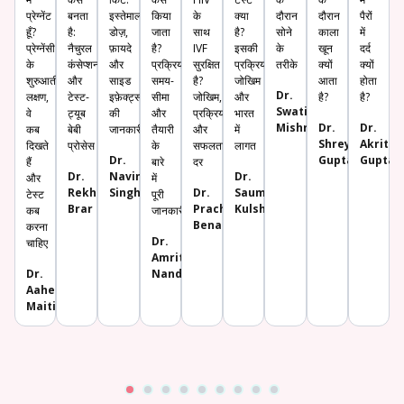
प्रेग्नेंट
बनता
इस्तेमाल,
किया
के
क्या
दौरान
दौरान
पैरों
हूँ?
है:
डोज़,
जाता
साथ
है?
सोने
काला
में
प्रेग्नेंसी
नैचुरल
फ़ायदे
है?
IVF
इसकी
के
खून
दर्द
के
कंसेप्शन
और
प्रक्रिया,
सुरक्षित
प्रक्रिया,
तरीके
क्यों
क्यों
शुरुआती
और
साइड
समय-
है?
जोखिम
आता
होता
Dr.
लक्षण,
टेस्ट-
इफ़ेक्ट्स
सीमा
जोखिम,
और
है?
है?
Swati
वे
ट्यूब
की
और
प्रक्रिया
भारत
Mishra
Dr.
Dr.
कब
बेबी
जानकारी
तैयारी
और
में
Shreya
Akriti
दिखते
प्रोसेस
के
सफलता
लागत
Dr.
Gupta
Gupta
हैं
बारे
दर
Dr.
Navina
Dr.
और
में
Rekha
Singh
Dr.
Saumya
टेस्ट
पूरी
Brar​
Prachi
Kulshreshtha
कब
जानकारी
Benara
करना
Dr.
चाहिए
Amrita
Dr.
Nanda
Aaheli
Maiti