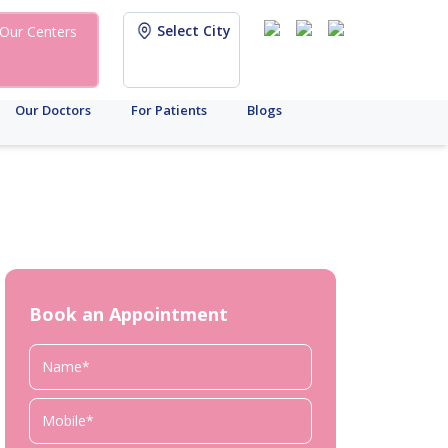
Select City
Our Centers
Our Doctors
For Patients
Blogs
Book an Appointment