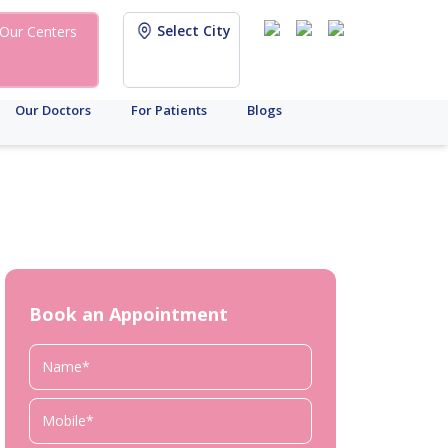
Select City
Our Centers
Our Doctors
For Patients
Blogs
Book an Appointment