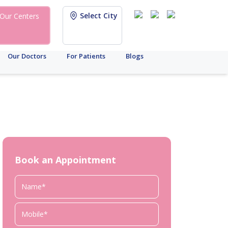
Select City
Our Centers
Our Doctors
For Patients
Blogs
Book an Appointment