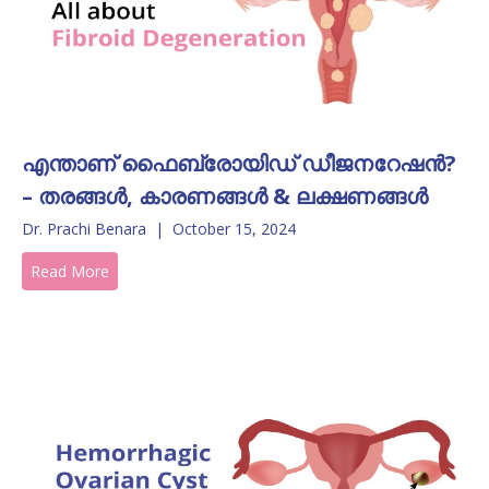
എന്താണ് ഫൈബ്രോയിഡ് ഡീജനറേഷൻ?
– തരങ്ങൾ, കാരണങ്ങൾ & ലക്ഷണങ്ങൾ
Dr. Prachi Benara
|
October 15, 2024
Read More