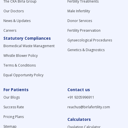
The CKA Birla Group
Fertility Treatments
Our Doctors
Male Infertility
News & Updates
Donor Services
Careers
Fertility Preservation
Statutory Compliances
Gynaecological Procedures
Biomedical Waste Management
Genetics & Diagnostics
Whistle Blower Policy
Terms & Conditions
Equal Opportunity Policy
For Patients
Contact us
Our Blogs
+91 9205996911
Success Rate
reachus@birlafertility.com
Pricing Plans
Calculators
Sitemap
Ovulation Calculator