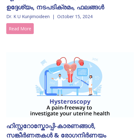
ഉദ്ദേശ്യം, നടപടിക്രമം, ഫലങ്ങൾ
Dr. K U Kunjimoideen
|
October 15, 2024
Read More
ഹിസ്റ്ററോസ്കോപ്പി-കാരണങ്ങൾ,
സങ്കീർണതകൾ & രോഗനിർണയം