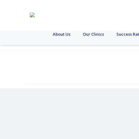
About Us
Our Clinics
Success Ra
வெரிகோசீல்
ചെലവ്
ക്ഷയരോഗം
വാടക
എസ്
ഗർഭാവസ്ഥ
പിറ്റ്യൂട്ടറി
പി
പി
മറ
ഗർഭധാരണം
ടി
സി
സി