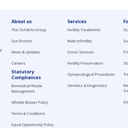
About us
Services
F
The CKA Birla Group
Fertility Treatments
Ou
Our Doctors
Male Infertility
Su
ty
News & Updates
Donor Services
Pr
Careers
Fertility Preservation
Si
Statutory
Gynaecological Procedures
Tr
Compliances
Genetics & Diagnostics
Ne
Biomedical Waste
Tr
Management
In
Whistle Blower Policy
Terms & Conditions
Equal Opportunity Policy