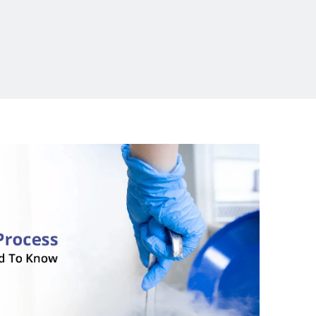
പ്രൊഡക്ടീവ്
എച്ച്
ഐ