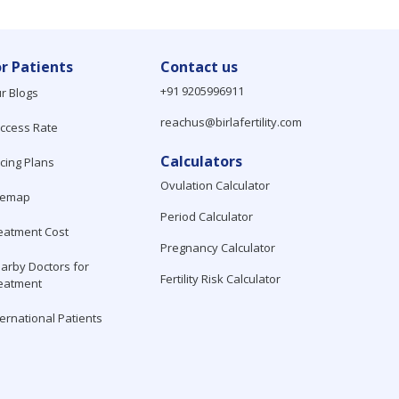
or Patients
Contact us
+91 9205996911
r Blogs
reachus@birlafertility.com
ccess Rate
Calculators
icing Plans
Ovulation Calculator
temap
Period Calculator
eatment Cost
Pregnancy Calculator
arby Doctors for
Fertility Risk Calculator
eatment
ternational Patients