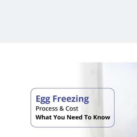
ഐ
ഒ
ഒ
എസ്
ഡി