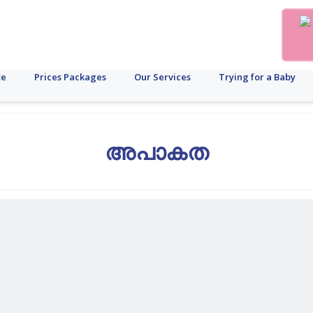
te
Prices Packages
Our Services
Trying for a Baby
അപാകത
്റുള്ളവ
പൊണ്ണത്തടി
ഗർഭം
ആർത്തവ
പുരുഷ
കരൾ
ലാപ്രോസ്കോപ്പി
ഐ.സി.എസ്.ഐ
ഗൈനക്കോളജി
ഫോളിക്കിൾ
പ്രത്യു
പ്രത
അലസൽ
ചക്രം
പ്രത്യുത്പാദനക്ഷമത
പരിപാലന
റ