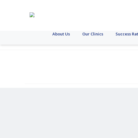
About Us
Our Clinics
Success Ra
ధర
క్షయవ్యాధి
ఎస్‌టిఐ
గర్భం
పిట్యూటరీ
పిసిఓఎస్
పిసిఓడి
ఇతరవి
ఊబక