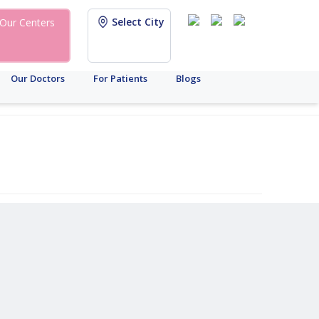
Select City
Our Centers
Our Doctors
For Patients
Blogs
స్త్రీ
రుగ్మత
రోగనిర్ధారణ
మధుమేహం
క్యాన్సర్
బ్రాండ్
ఏఎమ్‌హెచ్
సరోగసీ
ఐయుఐ
ఐవిఎఫ్
త్తి
ానోత్పత్తి
గుడ్లు
పరీక్ష
నవీకరణ