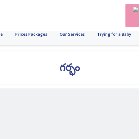
te
Prices Packages
Our Services
Trying for a Baby
గర్భం
ాయం
గర్భస్రావం
ఋతుశ్రావ
పురుష
కాలేయం
లాపరోస్కోపీ
ఐసిఎస్ఐ
గైనకాలజీ
ఫోలికల్
సంతానోత్పత్తి
సంతానోత్పత్తి
స్త్రీ
స్త్రీ
చక్రం
సంతానోత్పత్తి
సంరక్షణ
పునరుత్ప
సంత