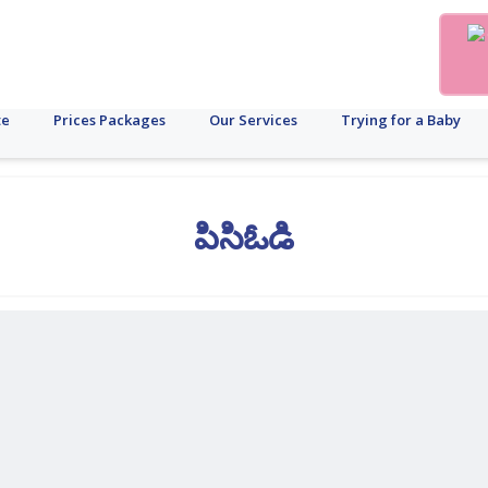
te
Prices Packages
Our Services
Trying for a Baby
పిసిఓడి
ాయం
గర్భస్రావం
ఋతుశ్రావ
పురుష
కాలేయం
లాపరోస్కోపీ
ఐసిఎస్ఐ
గైనకాలజీ
ఫోలికల్
సంతానోత్పత్తి
సంతానోత్పత్తి
స్త్రీ
స్త్రీ
చక్రం
సంతానోత్పత్తి
సంరక్షణ
పునరుత్ప
సంత