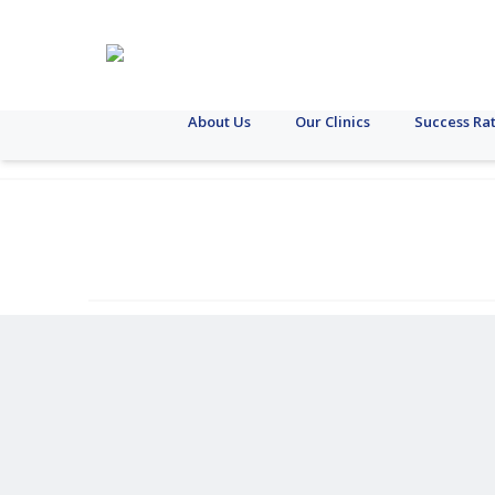
About Us
Our Clinics
Success Ra
ధర
క్షయవ్యాధి
ఎస్‌టిఐ
గర్భం
పిట్యూటరీ
పిసిఓఎస్
పిసిఓడి
ఇతరవి
ఊబక