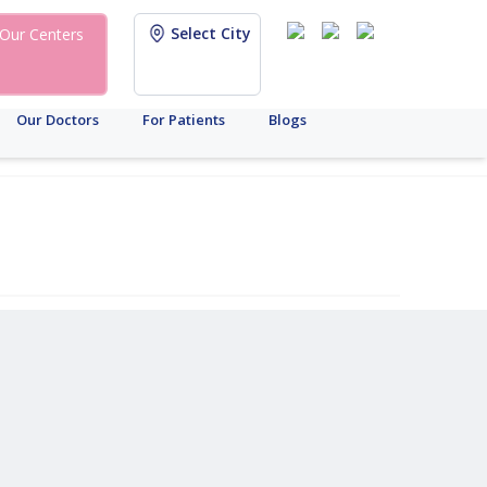
Select City
Our Centers
Our Doctors
For Patients
Blogs
స్త్రీ
రుగ్మత
రోగనిర్ధారణ
మధుమేహం
క్యాన్సర్
బ్రాండ్
ఏఎమ్‌హెచ్
సరోగసీ
ఐయుఐ
ఐవిఎఫ్
త్తి
ానోత్పత్తి
గుడ్లు
పరీక్ష
నవీకరణ