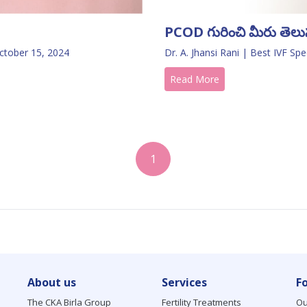
PCOD గురించి మీరు తెలుస
Dr. A. Jhansi Rani | Best IVF Spe
ctober 15, 2024
Read More
1
About us
Services
F
The CKA Birla Group
Fertility Treatments
Ou