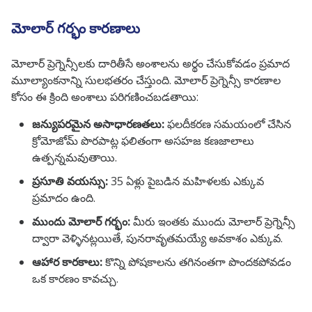
మోలార్ గర్భం కారణాలు
మోలార్ ప్రెగ్నెన్సీలకు దారితీసే అంశాలను అర్థం చేసుకోవడం ప్రమాద
మూల్యాంకనాన్ని సులభతరం చేస్తుంది. మోలార్ ప్రెగ్నెన్సీ కారణాల
కోసం ఈ క్రింది అంశాలు పరిగణించబడతాయి:
జన్యుపరమైన అసాధారణతలు:
ఫలదీకరణ సమయంలో చేసిన
క్రోమోజోమ్ పొరపాట్ల ఫలితంగా అసహజ కణజాలాలు
ఉత్పన్నమవుతాయి.
ప్రసూతి వయస్సు:
35 ఏళ్లు పైబడిన మహిళలకు ఎక్కువ
ప్రమాదం ఉంది.
ముందు మోలార్ గర్భం:
మీరు ఇంతకు ముందు మోలార్ ప్రెగ్నెన్సీ
ద్వారా వెళ్ళినట్లయితే, పునరావృతమయ్యే అవకాశం ఎక్కువ.
ఆహార కారకాలు:
కొన్ని పోషకాలను తగినంతగా పొందకపోవడం
ఒక కారణం కావచ్చు.