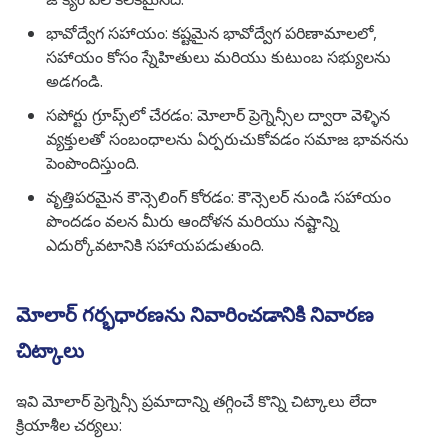
భావోద్వేగ సహాయం: కష్టమైన భావోద్వేగ పరిణామాలలో,
సహాయం కోసం స్నేహితులు మరియు కుటుంబ సభ్యులను
అడగండి.
సపోర్టు గ్రూప్స్‌లో చేరడం: మోలార్ ప్రెగ్నెన్సీల ద్వారా వెళ్ళిన
వ్యక్తులతో సంబంధాలను ఏర్పరుచుకోవడం సమాజ భావనను
పెంపొందిస్తుంది.
వృత్తిపరమైన కౌన్సెలింగ్ కోరడం: కౌన్సెలర్ నుండి సహాయం
పొందడం వలన మీరు ఆందోళన మరియు నష్టాన్ని
ఎదుర్కోవటానికి సహాయపడుతుంది.
మోలార్ గర్భధారణను నివారించడానికి నివారణ
చిట్కాలు
ఇవి మోలార్ ప్రెగ్నెన్సీ ప్రమాదాన్ని తగ్గించే కొన్ని చిట్కాలు లేదా
క్రియాశీల చర్యలు: