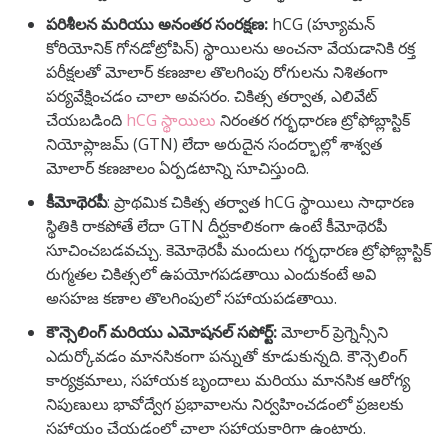
పరిశీలన మరియు అనంతర సంరక్షణ:
hCG (హ్యూమన్
కోరియోనిక్ గోనడోట్రోపిన్) స్థాయిలను అంచనా వేయడానికి రక్త
పరీక్షలతో మోలార్ కణజాల తొలగింపు రోగులను నిశితంగా
పర్యవేక్షించడం చాలా అవసరం. చికిత్స తర్వాత, ఎలివేట్
చేయబడింది
hCG స్థాయిలు
నిరంతర గర్భధారణ ట్రోఫోబ్లాస్టిక్
నియోప్లాజమ్ (GTN) లేదా అరుదైన సందర్భాల్లో శాశ్వత
మోలార్ కణజాలం ఏర్పడటాన్ని సూచిస్తుంది.
కీమోథెరపీ
: ప్రాథమిక చికిత్స తర్వాత hCG స్థాయిలు సాధారణ
స్థితికి రాకపోతే లేదా GTN దీర్ఘకాలికంగా ఉంటే కీమోథెరపీ
సూచించబడవచ్చు. కెమోథెరపీ మందులు గర్భధారణ ట్రోఫోబ్లాస్టిక్
రుగ్మతల చికిత్సలో ఉపయోగపడతాయి ఎందుకంటే అవి
అసహజ కణాల తొలగింపులో సహాయపడతాయి.
కౌన్సెలింగ్ మరియు ఎమోషనల్ సపోర్ట్:
మోలార్ ప్రెగ్నెన్సీని
ఎదుర్కోవడం మానసికంగా పన్నుతో కూడుకున్నది. కౌన్సెలింగ్
కార్యక్రమాలు, సహాయక బృందాలు మరియు మానసిక ఆరోగ్య
నిపుణులు భావోద్వేగ ప్రభావాలను నిర్వహించడంలో ప్రజలకు
సహాయం చేయడంలో చాలా సహాయకారిగా ఉంటారు.