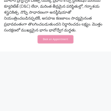
మోలార్ ప్రెగ్నెన్సీకి చికిత్స యొక్క ప్రధాన కోర్సు డైలేటేషన్ మరియు
క్యూరెటేజ్ (D&C) లేదా, మరింత తీవ్రమైన పరిస్థితుల్లో, గర్భాశయ
శస్త్రచికిత్స. నొప్పి సాధారణంగా అనస్థీషియాతో
నియంత్రించబడినప్పటికీ, అసహజ కణజాలం సాధ్యమైనంత
ప్రభావవంతంగా తొలగించబడుతుందని నిర్ధారించడం లక్ష్యం. మొత్తం
సంరక్షణలో ముఖ్యమైన భాగం భావోద్వేగ మద్దతు.
Book an Appointment