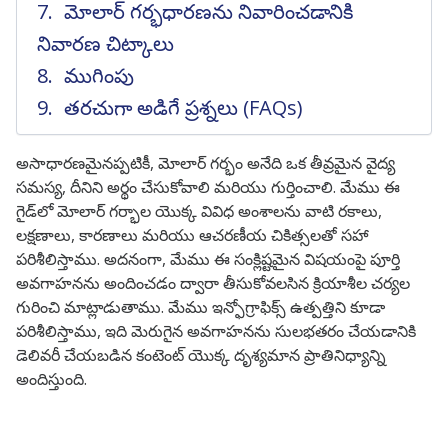
మోలార్ గర్భధారణను నివారించడానికి
నివారణ చిట్కాలు
ముగింపు
తరచుగా అడిగే ప్రశ్నలు (FAQs)
అసాధారణమైనప్పటికీ, మోలార్ గర్భం అనేది ఒక తీవ్రమైన వైద్య
సమస్య, దీనిని అర్థం చేసుకోవాలి మరియు గుర్తించాలి. మేము ఈ
గైడ్‌లో మోలార్ గర్భాల యొక్క వివిధ అంశాలను వాటి రకాలు,
లక్షణాలు, కారణాలు మరియు ఆచరణీయ చికిత్సలతో సహా
పరిశీలిస్తాము. అదనంగా, మేము ఈ సంక్లిష్టమైన విషయంపై పూర్తి
అవగాహనను అందించడం ద్వారా తీసుకోవలసిన క్రియాశీల చర్యల
గురించి మాట్లాడుతాము. మేము ఇన్ఫోగ్రాఫిక్స్ ఉత్పత్తిని కూడా
పరిశీలిస్తాము, ఇది మెరుగైన అవగాహనను సులభతరం చేయడానికి
డెలివరీ చేయబడిన కంటెంట్ యొక్క దృశ్యమాన ప్రాతినిధ్యాన్ని
అందిస్తుంది.