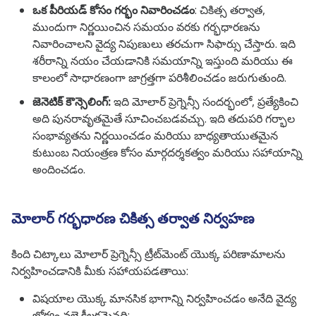
ఒక పీరియడ్ కోసం గర్భం నివారించడం
: చికిత్స తర్వాత,
ముందుగా నిర్ణయించిన సమయం వరకు గర్భధారణను
నివారించాలని వైద్య నిపుణులు తరచుగా సిఫార్సు చేస్తారు. ఇది
శరీరాన్ని నయం చేయడానికి సమయాన్ని ఇస్తుంది మరియు ఈ
కాలంలో సాధారణంగా జాగ్రత్తగా పరిశీలించడం జరుగుతుంది.
జెనెటిక్ కౌన్సెలింగ్:
ఇది మోలార్ ప్రెగ్నెన్సీ సందర్భంలో, ప్రత్యేకించి
అది పునరావృతమైతే సూచించబడవచ్చు. ఇది తదుపరి గర్భాల
సంభావ్యతను నిర్ణయించడం మరియు బాధ్యతాయుతమైన
కుటుంబ నియంత్రణ కోసం మార్గదర్శకత్వం మరియు సహాయాన్ని
అందించడం.
మోలార్ గర్భధారణ చికిత్స తర్వాత నిర్వహణ
కింది చిట్కాలు మోలార్ ప్రెగ్నెన్సీ ట్రీట్‌మెంట్ యొక్క పరిణామాలను
నిర్వహించడానికి మీకు సహాయపడతాయి:
విషయాల యొక్క మానసిక భాగాన్ని నిర్వహించడం అనేది వైద్య
జోక్యం వలె కీలకమైనది: