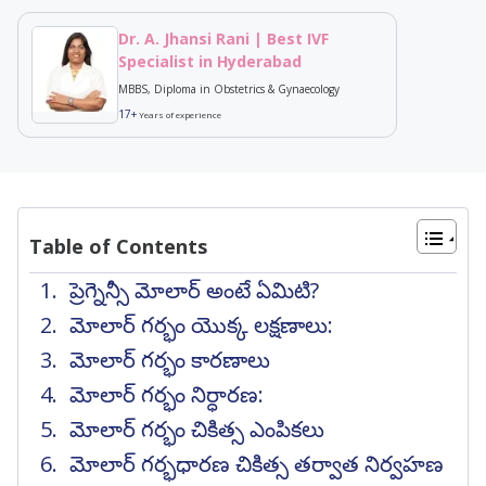
Dr. A. Jhansi Rani | Best IVF
Specialist in Hyderabad
MBBS, Diploma in Obstetrics & Gynaecology
17+
Years of experience
Table of Contents
ప్రెగ్నెన్సీ మోలార్ అంటే ఏమిటి?
మోలార్ గర్భం యొక్క లక్షణాలు:
మోలార్ గర్భం కారణాలు
మోలార్ గర్భం నిర్ధారణ:
మోలార్ గర్భం చికిత్స ఎంపికలు
మోలార్ గర్భధారణ చికిత్స తర్వాత నిర్వహణ