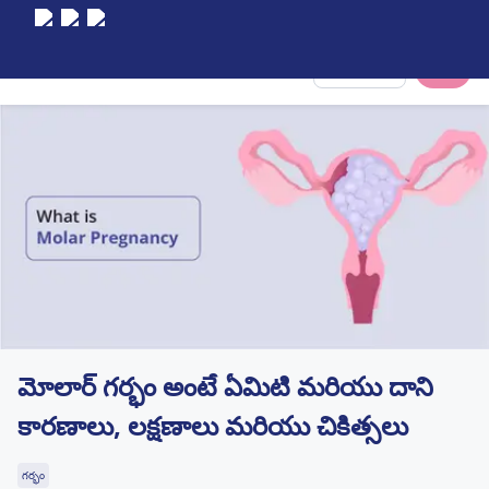
Select City
మోలార్ గర్భం అంటే ఏమిటి మరియు దాని
కారణాలు, లక్షణాలు మరియు చికిత్సలు
గర్భం