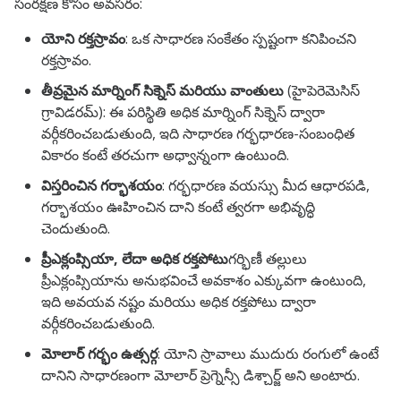
సంరక్షణ కోసం అవసరం:
యోని రక్తస్రావం
: ఒక సాధారణ సంకేతం స్పష్టంగా కనిపించని
రక్తస్రావం.
తీవ్రమైన మార్నింగ్ సిక్నెస్ మరియు వాంతులు
(హైపెరెమెసిస్
గ్రావిడరమ్): ఈ పరిస్థితి అధిక మార్నింగ్ సిక్నెస్ ద్వారా
వర్గీకరించబడుతుంది, ఇది సాధారణ గర్భధారణ-సంబంధిత
వికారం కంటే తరచుగా అధ్వాన్నంగా ఉంటుంది.
విస్తరించిన గర్భాశయం
: గర్భధారణ వయస్సు మీద ఆధారపడి,
గర్భాశయం ఊహించిన దాని కంటే త్వరగా అభివృద్ధి
చెందుతుంది.
ప్రీఎక్లంప్సియా, లేదా అధిక రక్తపోటు
గర్భిణీ తల్లులు
ప్రీఎక్లంప్సియాను అనుభవించే అవకాశం ఎక్కువగా ఉంటుంది,
ఇది అవయవ నష్టం మరియు అధిక రక్తపోటు ద్వారా
వర్గీకరించబడుతుంది.
మోలార్ గర్భం ఉత్సర్గ
: యోని స్రావాలు ముదురు రంగులో ఉంటే
దానిని సాధారణంగా మోలార్ ప్రెగ్నెన్సీ డిశ్చార్జ్ అని అంటారు.