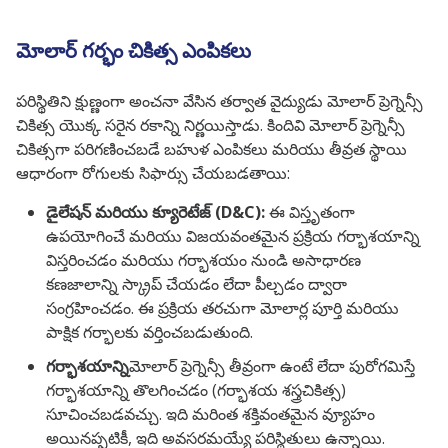
మోలార్ గర్భం చికిత్స ఎంపికలు
పరిస్థితిని క్షుణ్ణంగా అంచనా వేసిన తర్వాత వైద్యుడు మోలార్ ప్రెగ్నెన్సీ
చికిత్స యొక్క సరైన రకాన్ని నిర్ణయిస్తాడు. కిందివి మోలార్ ప్రెగ్నెన్సీ
చికిత్సగా పరిగణించబడే బహుళ ఎంపికలు మరియు తీవ్రత స్థాయి
ఆధారంగా రోగులకు సిఫార్సు చేయబడతాయి:
డైలేషన్ మరియు క్యూరెటేజ్ (D&C):
ఈ విస్తృతంగా
ఉపయోగించే మరియు విజయవంతమైన ప్రక్రియ గర్భాశయాన్ని
విస్తరించడం మరియు గర్భాశయం నుండి అసాధారణ
కణజాలాన్ని స్క్రాప్ చేయడం లేదా పీల్చడం ద్వారా
సంగ్రహించడం. ఈ ప్రక్రియ తరచుగా మోలార్ల పూర్తి మరియు
పాక్షిక గర్భాలకు వర్తించబడుతుంది.
గర్భాశయాన్ని
మోలార్ ప్రెగ్నెన్సీ తీవ్రంగా ఉంటే లేదా పురోగమిస్తే
గర్భాశయాన్ని తొలగించడం (గర్భాశయ శస్త్రచికిత్స)
సూచించబడవచ్చు. ఇది మరింత శక్తివంతమైన వ్యూహం
అయినప్పటికీ, ఇది అవసరమయ్యే పరిస్థితులు ఉన్నాయి.