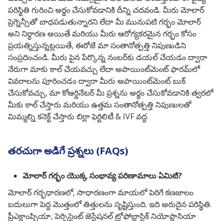
పరిస్థితి గురించి అర్థం చేసుకోవడానికి దీన్ని చదవండి. మీరు మోలార్
ప్రెగ్నెన్సీతో బాధపడుతున్నారని లేదా మీ మునుపటి గర్భం మోలార్
అని నిర్ధారణ అయితే మరియు మీరు ఆరోగ్యకరమైన గర్భం కోసం
ప్రయత్నిస్తున్నట్లయితే, ఈరోజే మా సంతానోత్పత్తి నిపుణుడిని
సంప్రదించండి. మీరు పైన పేర్కొన్న నంబర్‌కు డయల్ చేయడం ద్వారా
నేరుగా మాకు కాల్ చేయవచ్చు లేదా అపాయింట్‌మెంట్ ఫారమ్‌లో
వివరాలను పూరించడం ద్వారా మీరు అపాయింట్‌మెంట్ బుక్
చేసుకోవచ్చు, మా కోఆర్డినేటర్ మీ ప్రశ్నను అర్థం చేసుకోవడానికి త్వరలో
మీకు కాల్ చేస్తారు మరియు ఉత్తమ సంతానోత్పత్తి నిపుణులతో
మిమ్మల్ని కనెక్ట్ చేస్తారు బిర్లా ఫెర్టిలిటీ & IVF వద్ద.
తరచుగా అడిగే ప్రశ్నలు (FAQs)
మోలార్ గర్భం యొక్క సంభావ్య పరిణామాలు ఏమిటి?
మోలార్ గర్భధారణలో, సాధారణంగా మాయలో పెరిగే కణజాలం
బదులుగా పెద్ద మొత్తంలో తిత్తులను సృష్టిస్తుంది. ఇది అరుదైన పరిస్థితి.
ప్రీఎక్లాంప్సియా, పెర్సిస్టెంట్ జెస్టేషనల్ ట్రోఫోబ్లాస్టిక్ నియోప్లాసియా