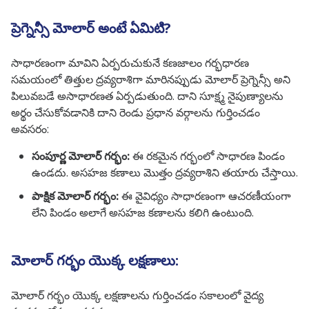
ప్రెగ్నెన్సీ మోలార్ అంటే ఏమిటి?
సాధారణంగా మావిని ఏర్పరుచుకునే కణజాలం గర్భధారణ
సమయంలో తిత్తుల ద్రవ్యరాశిగా మారినప్పుడు మోలార్ ప్రెగ్నెన్సీ అని
పిలువబడే అసాధారణత ఏర్పడుతుంది. దాని సూక్ష్మ నైపుణ్యాలను
అర్థం చేసుకోవడానికి దాని రెండు ప్రధాన వర్గాలను గుర్తించడం
అవసరం:
సంపూర్ణ మోలార్ గర్భం:
ఈ రకమైన గర్భంలో సాధారణ పిండం
ఉండదు. అసహజ కణాలు మొత్తం ద్రవ్యరాశిని తయారు చేస్తాయి.
పాక్షిక మోలార్ గర్భం:
ఈ వైవిధ్యం సాధారణంగా ఆచరణీయంగా
లేని పిండం అలాగే అసహజ కణాలను కలిగి ఉంటుంది.
మోలార్ గర్భం యొక్క లక్షణాలు:
మోలార్ గర్భం యొక్క లక్షణాలను గుర్తించడం సకాలంలో వైద్య