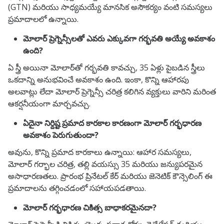
(GTN) మరియు సాధ్యమయ్యే మానసిక అసౌకర్యం వంటి సమస్యలు
ప్రమాదాలలో ఉన్నాయి.
మోలార్ ప్రెగ్నెన్సీలతో ఎవరు ఎక్కువగా గర్భవతి అయ్యే అవకాశం
ఉంది?
ఏ స్త్రీ అయినా మోలార్‌తో గర్భవతి కావచ్చు, 35 ఏళ్లు పైబడిన స్త్రీలు
ఒకదాన్ని అనుభవించే అవకాశం ఉంది. ఇంకా, కొన్ని ఆహారపు
అలవాట్లు లేదా మోలార్ ప్రెగ్నెన్సీ చరిత్ర కలిగిన వ్యక్తులు వారిని మరింత
ఆకర్షనీయంగా మార్చవచ్చు.
ఏదైనా నిర్దిష్ట ప్రమాద కారకాల కారణంగా మోలార్ గర్భధారణ
అవకాశం పెరుగుతుందా?
అవును, కొన్ని ప్రమాద కారకాలు ఉన్నాయి: ఆహార సమస్యలు,
మోలార్ గర్భాల చరిత్ర, తల్లి వయస్సు 35 మరియు జన్యుపరమైన
అసాధారణతలు. ప్రారంభ ప్రినేటల్ కేర్ మరియు జెనెటిక్ కౌన్సెలింగ్ ఈ
ప్రమాదాలను తగ్గించడంలో సహాయపడతాయి.
మోలార్ గర్భధారణ చికిత్స బాధాకరమైనదా?