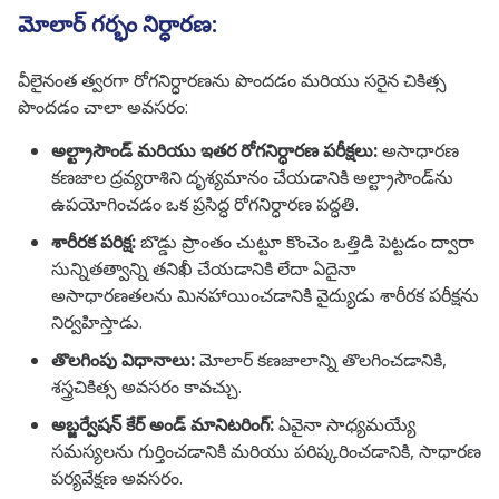
మోలార్ గర్భం నిర్ధారణ:
వీలైనంత త్వరగా రోగనిర్ధారణను పొందడం మరియు సరైన చికిత్స
పొందడం చాలా అవసరం:
అల్ట్రాసౌండ్ మరియు ఇతర రోగనిర్ధారణ పరీక్షలు:
అసాధారణ
కణజాల ద్రవ్యరాశిని దృశ్యమానం చేయడానికి అల్ట్రాసౌండ్‌ను
ఉపయోగించడం ఒక ప్రసిద్ధ రోగనిర్ధారణ పద్ధతి.
శారీరక పరిక్ష:
బొడ్డు ప్రాంతం చుట్టూ కొంచెం ఒత్తిడి పెట్టడం ద్వారా
సున్నితత్వాన్ని తనిఖీ చేయడానికి లేదా ఏదైనా
అసాధారణతలను మినహాయించడానికి వైద్యుడు శారీరక పరీక్షను
నిర్వహిస్తాడు.
తొలగింపు విధానాలు:
మోలార్ కణజాలాన్ని తొలగించడానికి,
శస్త్రచికిత్స అవసరం కావచ్చు.
అబ్జర్వేషన్ కేర్ అండ్ మానిటరింగ్:
ఏవైనా సాధ్యమయ్యే
సమస్యలను గుర్తించడానికి మరియు పరిష్కరించడానికి, సాధారణ
పర్యవేక్షణ అవసరం.