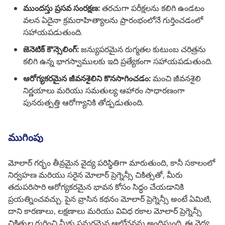
ముందస్తు ప్రసవ సంరక్షణ:
తరచుగా పరీక్షలను కలిగి ఉండటం
వలన ఏదైనా క్రమరాహిత్యాలను ప్రారంభంలోనే గుర్తించడంలో
సహాయపడుతుంది.
జెనెటిక్ కౌన్సెలింగ్:
జన్యుపరమైన రుగ్మతల కుటుంబ చరిత్రను
కలిగి ఉన్న భాగస్వాములకు ఇది ప్రత్యేకంగా సహాయపడుతుంది.
ఆరోగ్యకరమైన జీవనశైలిని కొనసాగించడం:
మంచి జీవనశైలి
నిర్ణయాలు మరియు సమతుల్య ఆహారం సాధారణంగా
పునరుత్పత్తి ఆరోగ్యానికి తోడ్పడుతుంది.
ముగింపు
మోలార్ గర్భం తీవ్రమైన వైద్య పరిస్థితిగా మారుతుంది, కానీ సకాలంలో
నిర్వహణ మరియు సరైన మోలార్ ప్రెగ్నెన్సీ చికిత్సతో, మీరు
తదుపరిసారి ఆరోగ్యకరమైన భావన కోసం సిద్ధం చేయడానికి
ప్రయత్నించవచ్చు. పైన వ్రాసిన కథనం మోలార్ ప్రెగ్నెన్సీ అంటే ఏమిటి,
దాని కారణాలు, లక్షణాలు మరియు వివిధ రకాల మోలార్ ప్రెగ్నెన్సీ
చికిత్సల గురించి మీకు సమగ్రమైన ఆలోచనను అందిస్తుంది. ఈ వైద్య