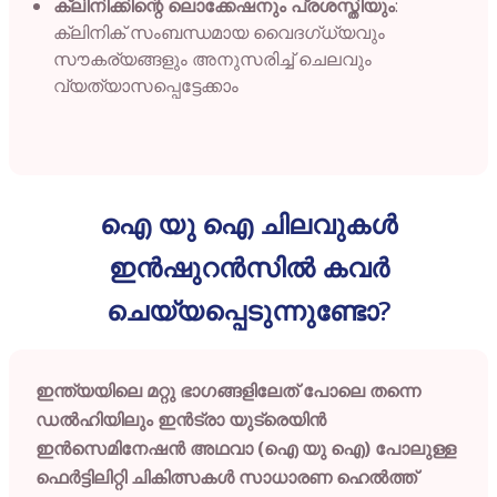
ക്ലിനിക്കിന്റെ ലൊക്കേഷനും പ്രശസ്തിയും
:
ക്ലിനിക് സംബന്ധമായ വൈദഗ്ധ്യവും
സൗകര്യങ്ങളും അനുസരിച്ച് ചെലവും
വ്യത്യാസപ്പെട്ടേക്കാം
ഐ യു ഐ ചിലവുകൾ
ഇൻഷുറൻസിൽ കവർ
ചെയ്യപ്പെടുന്നുണ്ടോ?
ഇന്ത്യയിലെ മറ്റു ഭാഗങ്ങളിലേത് പോലെ തന്നെ
ഡൽഹിയിലും ഇൻട്രാ യുട്രെയിൻ
ഇൻസെമിനേഷൻ അഥവാ (ഐ യു ഐ) പോലുള്ള
ഫെർട്ടിലിറ്റി ചികിത്സകൾ സാധാരണ ഹെൽത്ത്