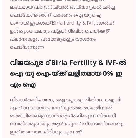
ലഭ്യമായ ഫിനാൻഷ്യൽ ഓപ്ഷനുകൾ ചർച്ച
ചെയ്യേണ്ടതാണ്, കാരണം ഐ യു ഐ
സൈക്കിളുകൾക്ക് Birla Fertility & IVF, ഡൽഹി
ഉൾപ്പെടെ പലരും ഫ്ളക്സിബിൾ പെയ്മെന്റ്
പ്ലാനുകളും പാക്കേജുകളും വാഗ്ദാനം
ചെയ്യുന്നുണ
വിജയപുര ദ്
Birla
Fertility &
IVF-
ൽ
ഐ
യു
ഐ-
യ്ക്ക്
ലളിതമായ
0%
ഇ
എം
ഐ
നിങ്ങൾക്കറിയാമോ,
ഐ
യു
ഐ
ചികിത്സ
ഐ
വി
എഫ്-
നേക്കാൾ
ചെലവ്
കുറഞ്ഞതായതിനാൽ
മാതാപിതാക്കളാകാൻ
ആഗ്രഹിക്കുന്ന
നിരവധി
ദമ്പതിമാരുടെയും
ആദ്യചുവട്
സ്വാഭാവികമായും
ഇത്
തന്നെയായിരിക്കും
എന്നത്?