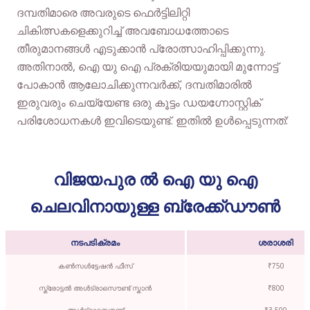
ദമ്പതിമാരെ അവരുടെ ഫെർട്ടിലിറ്റി
ചികിത്സകളെക്കുറിച്ച് അവബോധത്തോടെ
തീരുമാനങ്ങൾ എടുക്കാൻ പ്രോത്സാഹിപ്പിക്കുന്നു.
അതിനാൽ, ഐ യു ഐ പ്രക്രിയയുമായി മുന്നോട്ട്
പോകാൻ ആലോചിക്കുന്നവർക്ക്, ദമ്പതിമാരിൽ
ഇരുവരും ചെയ്യേണ്ട ഒരു കൂട്ടം ഡയഗ്നോസ്റ്റിക്
പരിശോധനകൾ ഇവിടെയുണ്ട്. ഇതിൽ ഉൾപ്പെടുന്നത്:
വിജയപുര ൽ ഐ യു ഐ
ചെലവിനായുള്ള ബ്രേക്ക്ഡൗൺ
നടപടിക്രമം
ശരാശരി
കൺസൾട്ടേഷൻ ഫീസ്
₹750
സ്ക്രോട്ടൽ അൾട്രാസൌണ്ട് സ്കാൻ
₹800
അൾട്രാസൌണ്ട്
₹3,500