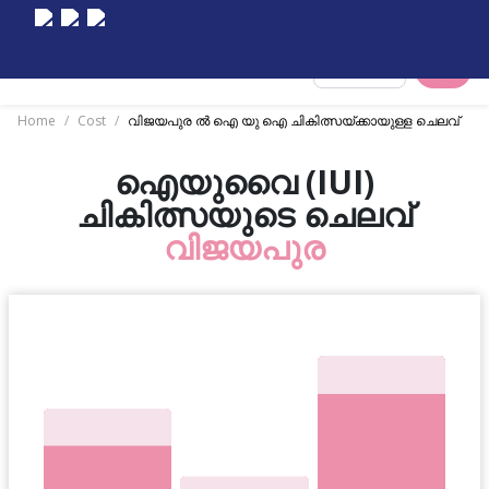
Select City
Home
/
Cost
/
വിജയപുര ൽ ഐ യു ഐ ചികിത്സയ്ക്കായുള്ള ചെലവ്
ഐയുവൈ (IUI)
ചികിത്സയുടെ ചെലവ്
വിജയപുര