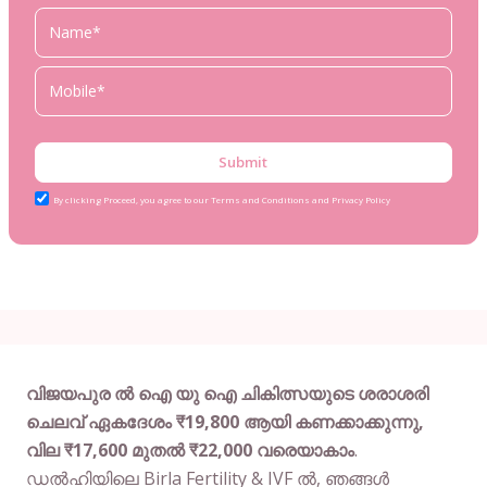
Submit
By clicking Proceed, you agree to our Terms and Conditions and Privacy Policy
വിജയപുര ൽ ഐ യു ഐ ചികിത്സയുടെ ശരാശരി
ചെലവ് ഏകദേശം ₹19,800 ആയി കണക്കാക്കുന്നു,
വില ₹17,600 മുതൽ ₹22,000 വരെയാകാം
.
ഡൽഹിയിലെ Birla Fertility & IVF ൽ, ഞങ്ങൾ