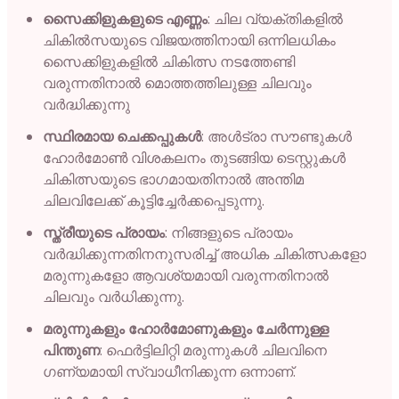
സൈക്കിളുകളുടെ എണ്ണം
: ചില വ്യക്തികളിൽ
ചികിൽസയുടെ വിജയത്തിനായി ഒന്നിലധികം
സൈക്കിളുകളിൽ ചികിത്സ നടത്തേണ്ടി
വരുന്നതിനാൽ മൊത്തത്തിലുള്ള ചിലവും
വർദ്ധിക്കുന്നു
സ്ഥിരമായ ചെക്കപ്പുകൾ
: അൾട്രാ സൗണ്ടുകൾ
ഹോർമോൺ വിശകലനം തുടങ്ങിയ ടെസ്റ്റുകൾ
ചികിത്സയുടെ ഭാഗമായതിനാൽ അന്തിമ
ചിലവിലേക്ക് കൂട്ടിച്ചേർക്കപ്പെടുന്നു.
സ്ത്രീയുടെ പ്രായം
: നിങ്ങളുടെ പ്രായം
വർദ്ധിക്കുന്നതിനനുസരിച്ച് അധിക ചികിത്സകളോ
മരുന്നുകളോ ആവശ്യമായി വരുന്നതിനാൽ
ചിലവും വർധിക്കുന്നു.
മരുന്നുകളും ഹോർമോണുകളും ചേർന്നുള്ള
പിന്തുണ
: ഫെർട്ടിലിറ്റി മരുന്നുകൾ ചിലവിനെ
ഗണ്യമായി സ്വാധീനിക്കുന്ന ഒന്നാണ്.