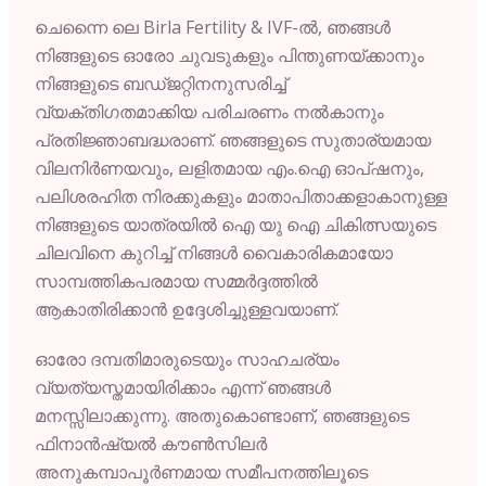
ചെന്നൈ ലെ
Birla
Fertility &
IVF-
ൽ,
ഞങ്ങൾ
നിങ്ങളുടെ
ഓരോ
ചുവടുകളും
പിന്തുണയ്ക്കാനും
നിങ്ങളുടെ
ബഡ്ജറ്റിനനുസരിച്ച്
വ്യക്തിഗതമാക്കിയ
പരിചരണം
നൽകാനും
പ്രതിജ്ഞാബദ്ധരാണ്.
ഞങ്ങളുടെ
സുതാര്യമായ
വിലനിർണയവും,
ലളിതമായ
എം.
ഐ
ഓപ്ഷനും,
പലിശരഹിത
നിരക്കുകളും
മാതാപിതാക്കളാകാനുള്ള
നിങ്ങളുടെ
യാത്രയിൽ
ഐ
യു
ഐ
ചികിത്സയുടെ
ചിലവിനെ
കുറിച്ച്
നിങ്ങൾ
വൈകാരികമായോ
സാമ്പത്തികപരമായ
സമ്മർദ്ദത്തിൽ
ആകാതിരിക്കാൻ
ഉദ്ദേശിച്ചുള്ളവയാണ്.
ഓരോ
ദമ്പതിമാരുടെയും
സാഹചര്യം
വ്യത്യസ്തമായിരിക്കാം
എന്ന്
ഞങ്ങൾ
മനസ്സിലാക്കുന്നു.
അതുകൊണ്ടാണ്,
ഞങ്ങളുടെ
ഫിനാൻഷ്യൽ
കൗൺസിലർ
അനുകമ്പാപൂർണമായ
സമീപനത്തിലൂടെ