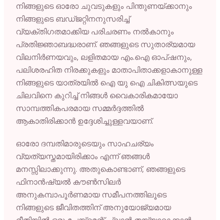
നിങ്ങളുടെ
ഓരോ
ചുവടുകളും
പിന്തുണയ്ക്കാനും
നിങ്ങളുടെ
ബഡ്ജറ്റിനനുസരിച്ച്
വ്യക്തിഗതമാക്കിയ
പരിചരണം
നൽകാനും
പ്രതിജ്ഞാബദ്ധരാണ്.
ഞങ്ങളുടെ
സുതാര്യമായ
വിലനിർണയവും,
ലളിതമായ
എം.
ഐ
ഓപ്ഷനും,
പലിശരഹിത
നിരക്കുകളും
മാതാപിതാക്കളാകാനുള്ള
നിങ്ങളുടെ
യാത്രയിൽ
ഐ
യു
ഐ
ചികിത്സയുടെ
ചിലവിനെ
കുറിച്ച്
നിങ്ങൾ
വൈകാരികമായോ
സാമ്പത്തികപരമായ
സമ്മർദ്ദത്തിൽ
ആകാതിരിക്കാൻ
ഉദ്ദേശിച്ചുള്ളവയാണ്.
ഓരോ
ദമ്പതിമാരുടെയും
സാഹചര്യം
വ്യത്യസ്തമായിരിക്കാം
എന്ന്
ഞങ്ങൾ
മനസ്സിലാക്കുന്നു.
അതുകൊണ്ടാണ്,
ഞങ്ങളുടെ
ഫിനാൻഷ്യൽ
കൗൺസിലർ
അനുകമ്പാപൂർണമായ
സമീപനത്തിലൂടെ
നിങ്ങളുടെ
ജീവിതത്തിന്
അനുയോജ്യമായ
രീതിയിൽ
ഒരു
പേയ്മെന്റ്
പ്ലാൻ
തയ്യാറാക്കാൻ