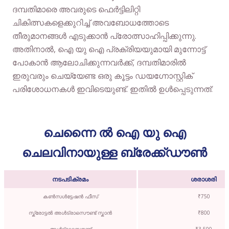
ദമ്പതിമാരെ അവരുടെ ഫെർട്ടിലിറ്റി
ചികിത്സകളെക്കുറിച്ച് അവബോധത്തോടെ
തീരുമാനങ്ങൾ എടുക്കാൻ പ്രോത്സാഹിപ്പിക്കുന്നു.
അതിനാൽ, ഐ യു ഐ പ്രക്രിയയുമായി മുന്നോട്ട്
പോകാൻ ആലോചിക്കുന്നവർക്ക്, ദമ്പതിമാരിൽ
ഇരുവരും ചെയ്യേണ്ട ഒരു കൂട്ടം ഡയഗ്നോസ്റ്റിക്
പരിശോധനകൾ ഇവിടെയുണ്ട്. ഇതിൽ ഉൾപ്പെടുന്നത്:
ചെന്നൈ ൽ ഐ യു ഐ
ചെലവിനായുള്ള ബ്രേക്ക്ഡൗൺ
നടപടിക്രമം
ശരാശരി
കൺസൾട്ടേഷൻ ഫീസ്
₹750
സ്ക്രോട്ടൽ അൾട്രാസൌണ്ട് സ്കാൻ
₹800
അൾട്രാസൌണ്ട്
₹3,500