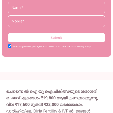
Submit
By clicking Proceed, you agree to our Terms and Conditions and Privacy Policy
ചെന്നൈ ൽ ഐ യു ഐ ചികിത്സയുടെ ശരാശരി
ചെലവ് ഏകദേശം ₹19,800 ആയി കണക്കാക്കുന്നു,
വില ₹17,600 മുതൽ ₹22,000 വരെയാകാം
.
ഡൽഹിയിലെ Birla Fertility & IVF ൽ, ഞങ്ങൾ