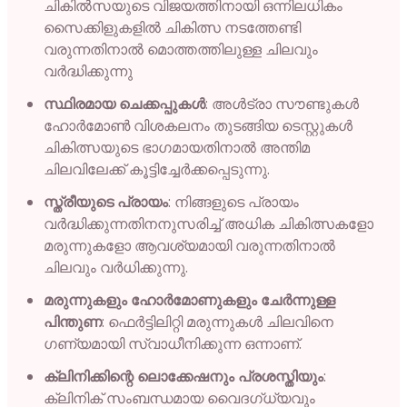
ചികിൽസയുടെ വിജയത്തിനായി ഒന്നിലധികം
സൈക്കിളുകളിൽ ചികിത്സ നടത്തേണ്ടി
വരുന്നതിനാൽ മൊത്തത്തിലുള്ള ചിലവും
വർദ്ധിക്കുന്നു
സ്ഥിരമായ ചെക്കപ്പുകൾ
: അൾട്രാ സൗണ്ടുകൾ
ഹോർമോൺ വിശകലനം തുടങ്ങിയ ടെസ്റ്റുകൾ
ചികിത്സയുടെ ഭാഗമായതിനാൽ അന്തിമ
ചിലവിലേക്ക് കൂട്ടിച്ചേർക്കപ്പെടുന്നു.
സ്ത്രീയുടെ പ്രായം
: നിങ്ങളുടെ പ്രായം
വർദ്ധിക്കുന്നതിനനുസരിച്ച് അധിക ചികിത്സകളോ
മരുന്നുകളോ ആവശ്യമായി വരുന്നതിനാൽ
ചിലവും വർധിക്കുന്നു.
മരുന്നുകളും ഹോർമോണുകളും ചേർന്നുള്ള
പിന്തുണ
: ഫെർട്ടിലിറ്റി മരുന്നുകൾ ചിലവിനെ
ഗണ്യമായി സ്വാധീനിക്കുന്ന ഒന്നാണ്.
ക്ലിനിക്കിന്റെ ലൊക്കേഷനും പ്രശസ്തിയും
:
ക്ലിനിക് സംബന്ധമായ വൈദഗ്ധ്യവും