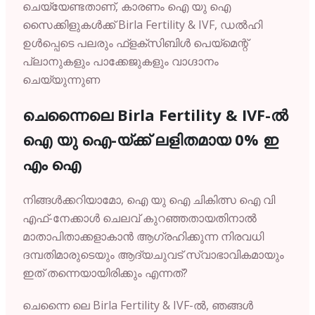
ചെയ്യേണ്ടതാണ്, കാരണം ഐ യു ഐ
സൈക്കിളുകൾക്ക് Birla Fertility & IVF, ഡൽഹി
ഉൾപ്പെടെ പലരും ഫ്ളക്സിബിൾ പെയ്മെന്റ്
പ്ലാനുകളും പാക്കേജുകളും വാഗ്ദാനം
ചെയ്യുന്നുണ
ചെന്നൈലെ
Birla
Fertility &
IVF-
ൽ
ഐ
യു
ഐ-
യ്ക്ക്
ലളിതമായ
0%
ഇ
എം
ഐ
നിങ്ങൾക്കറിയാമോ,
ഐ
യു
ഐ
ചികിത്സ
ഐ
വി
എഫ്-
നേക്കാൾ
ചെലവ്
കുറഞ്ഞതായതിനാൽ
മാതാപിതാക്കളാകാൻ
ആഗ്രഹിക്കുന്ന
നിരവധി
ദമ്പതിമാരുടെയും
ആദ്യചുവട്
സ്വാഭാവികമായും
ഇത്
തന്നെയായിരിക്കും
എന്നത്?
ചെന്നൈ ലെ
Birla
Fertility &
IVF-
ൽ,
ഞങ്ങൾ