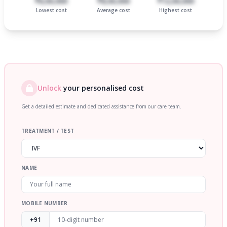
₹6,00,000
₹8,00,000
₹12,00,000
Lowest cost
Average cost
Highest cost
Unlock
your personalised cost
Get a detailed estimate and dedicated assistance from our care team.
TREATMENT / TEST
NAME
MOBILE NUMBER
+91